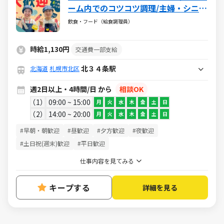
ーム内でのコツコツ調理/主婦・シニア
活躍中/扶養内・WワークもOK
飲食・フード（給食調理員）
時給1,130円
交通費一部支給
北３４条駅
北海道
札幌市北区
週2日以上・4時間/日 から
相談OK
1
09:00 ~ 15:00
月
火
水
木
金
土
日
2
14:00 ~ 20:00
月
火
水
木
金
土
日
#早朝・朝歓迎
#昼歓迎
#夕方歓迎
#夜歓迎
#土日祝(週末)歓迎
#平日歓迎
仕事内容を見てみる
キープする
詳細を見る