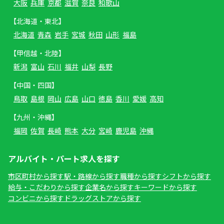
大阪
兵庫
京都
滋賀
奈良
和歌山
【北海道・東北】
北海道
青森
岩手
宮城
秋田
山形
福島
【甲信越・北陸】
新潟
富山
石川
福井
山梨
長野
【中国・四国】
鳥取
島根
岡山
広島
山口
徳島
香川
愛媛
高知
【九州・沖縄】
福岡
佐賀
長崎
熊本
大分
宮崎
鹿児島
沖縄
アルバイト・パート求人を探す
市区町村から探す
駅・路線から探す
職種から探す
シフトから探す
給与・こだわりから探す
企業名から探す
キーワードから探す
コンビニから探す
ドラッグストアから探す