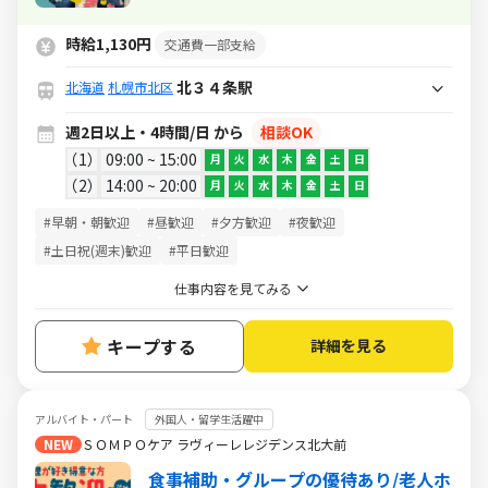
時給1,130円
交通費一部支給
北３４条駅
北海道
札幌市北区
週2日以上・4時間/日 から
相談OK
1
09:00 ~ 15:00
月
火
水
木
金
土
日
2
14:00 ~ 20:00
月
火
水
木
金
土
日
#早朝・朝歓迎
#昼歓迎
#夕方歓迎
#夜歓迎
#土日祝(週末)歓迎
#平日歓迎
仕事内容を見てみる
キープする
詳細を見る
アルバイト・パート
外国人・留学生活躍中
NEW
ＳＯＭＰＯケア ラヴィーレレジデンス北大前
食事補助・グループの優待あり/老人ホ