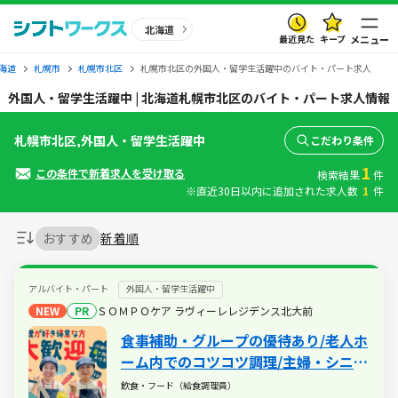
北海道
最近見た
キープ
メニュー
海道
札幌市
札幌市北区
札幌市北区の外国人・留学生活躍中のバイト・パート求人
外国人・留学生活躍中 | 北海道札幌市北区のバイト・パート求人情報
札幌市北区,外国人・留学生活躍中
こだわり条件
1
この条件で新着求人を受け取る
検索結果
件
※直近30日以内に追加された求人数
1
件
おすすめ
新着順
アルバイト・パート
外国人・留学生活躍中
NEW
PR
ＳＯＭＰＯケア ラヴィーレレジデンス北大前
食事補助・グループの優待あり/老人ホ
ーム内でのコツコツ調理/主婦・シニア
活躍中/扶養内・WワークもOK
飲食・フード（給食調理員）