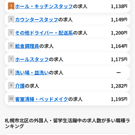
ホール・キッチンスタッフ
の求人
1,138
円
カウンタースタッフ
の求人
1,149
円
その他ドライバー・配送系
の求人
1,200
円
給食調理員
の求人
1,164
円
ホールスタッフ
の求人
1,175
円
洗い場・皿洗い
の求人
ー
介護
の求人
1,282
円
客室清掃・ベッドメイク
の求人
1,195
円
札幌市北区の外国人・留学生活躍中の求人数が多い職種ラ
ンキング