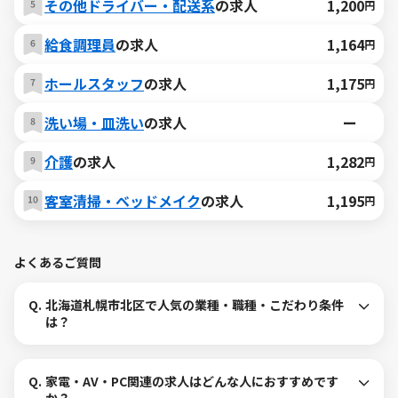
その他ドライバー・配送系
の求人
1,200
円
給食調理員
の求人
1,164
円
ホールスタッフ
の求人
1,175
円
洗い場・皿洗い
の求人
ー
介護
の求人
1,282
円
客室清掃・ベッドメイク
の求人
1,195
円
よくあるご質問
Q.
北海道札幌市北区で人気の業種・職種・こだわり条件
は？
Q.
家電・AV・PC関連の求人はどんな人におすすめです