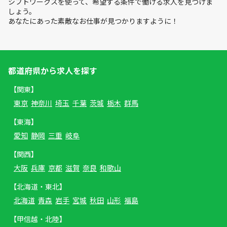
シフトワークスを使って、希望する条件で働ける求人を見つけま
しょう。
あなたにあった素敵なお仕事が見つかりますように！
都道府県から求人を探す
【関東】
東京
神奈川
埼玉
千葉
茨城
栃木
群馬
【東海】
愛知
静岡
三重
岐阜
【関西】
大阪
兵庫
京都
滋賀
奈良
和歌山
【北海道・東北】
北海道
青森
岩手
宮城
秋田
山形
福島
【甲信越・北陸】