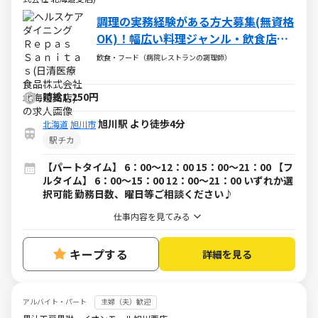
調理の実務経験がある方大募集(無資格
OK)！幅広い料理ジャンル・飲食店経
験も活かせます！
飲食・フード（病院レストランの調理師）
時給1,250円
旭川駅 より徒歩4分
北海道
旭川市
駅チカ
【パートタイム】 6：00～12：00 15：00～21：00 【フ
ルタイム】 6：00～15：00 12：00～21：00 いずれか選
択可能 勤務日数、曜日等ご相談ください♪
仕事内容を見てみる
キープする
詳細を見る
アルバイト・パート
主婦（夫）歓迎