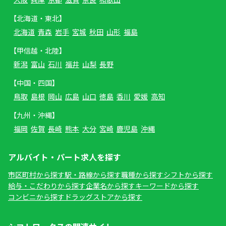
【北海道・東北】
北海道
青森
岩手
宮城
秋田
山形
福島
【甲信越・北陸】
新潟
富山
石川
福井
山梨
長野
【中国・四国】
鳥取
島根
岡山
広島
山口
徳島
香川
愛媛
高知
【九州・沖縄】
福岡
佐賀
長崎
熊本
大分
宮崎
鹿児島
沖縄
アルバイト・パート求人を探す
市区町村から探す
駅・路線から探す
職種から探す
シフトから探す
給与・こだわりから探す
企業名から探す
キーワードから探す
コンビニから探す
ドラッグストアから探す