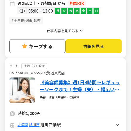
週2日以上・7時間/日 から
相談OK
1
05:00 ~ 13:00
月
火
水
木
金
土
日
#土日祝(週末)歓迎
仕事内容を見てみる
キープする
詳細を見る
パート
主婦（夫）歓迎
HAIR SALON IWASAKI 北海道東光店
《美容師募集》週1日3時間～レギュラ
ーワークまで！主婦（夫）・幅広い年
代が活躍しています
美容・理容（美容師・理容師）
時給1,200円
旭川四条駅
北海道
旭川市