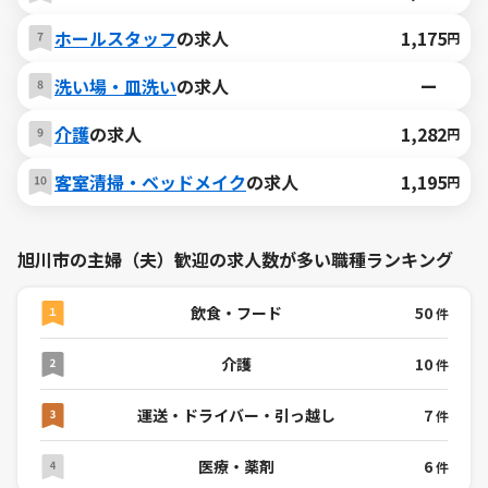
ホールスタッフ
の求人
1,175
円
洗い場・皿洗い
の求人
ー
介護
の求人
1,282
円
客室清掃・ベッドメイク
の求人
1,195
円
旭川市の主婦（夫）歓迎の求人数が多い職種ランキング
飲食・フード
50
件
介護
10
件
運送・ドライバー・引っ越し
7
件
医療・薬剤
6
件