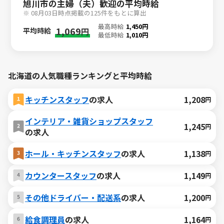
旭川市の主婦（夫）歓迎の平均時給
※ 08月03日時点掲載の125件をもとに算出
最高時給
1,450円
1,069
平均時給
円
最低時給
1,010円
北海道の人気職種ランキングと平均時給
キッチンスタッフ
の求人
1,208
円
インテリア・雑貨ショップスタッフ
1,245
円
の求人
ホール・キッチンスタッフ
の求人
1,138
円
カウンタースタッフ
の求人
1,149
円
その他ドライバー・配送系
の求人
1,200
円
給食調理員
の求人
1,164
円