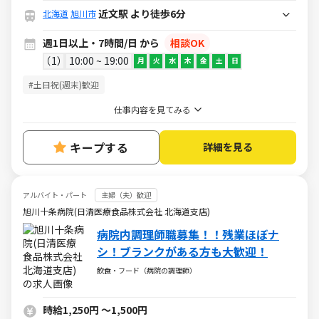
近文駅 より徒歩6分
北海道
旭川市
週1日以上・7時間/日 から
相談OK
1
10:00 ~ 19:00
月
火
水
木
金
土
日
#土日祝(週末)歓迎
仕事内容を見てみる
キープする
詳細を見る
アルバイト・パート
主婦（夫）歓迎
旭川十条病院(日清医療食品株式会社 北海道支店)
病院内調理師職募集！！残業ほぼナ
シ！ブランクがある方も大歓迎！
飲食・フード（病院の調理師）
時給1,250円
～
1,500円