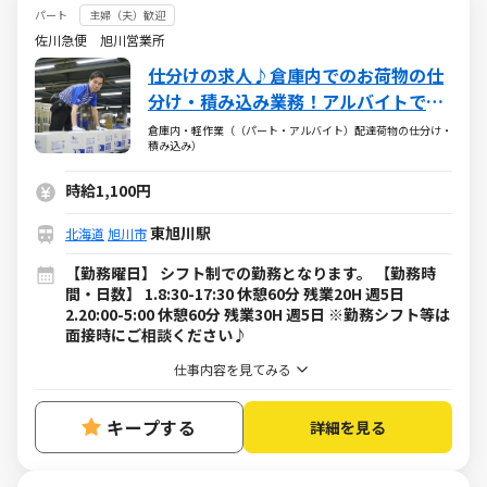
パート
主婦（夫）歓迎
佐川急便 旭川営業所
仕分けの求人♪倉庫内でのお荷物の仕
分け・積み込み業務！アルバイトでも
年2回の賞与あり
倉庫内・軽作業（（パート・アルバイト）配達荷物の仕分け・
積み込み）
時給1,100円
東旭川駅
北海道
旭川市
【勤務曜日】 シフト制での勤務となります。 【勤務時
間・日数】 1.8:30-17:30 休憩60分 残業20H 週5日
2.20:00-5:00 休憩60分 残業30H 週5日 ※勤務シフト等は
面接時にご相談ください♪
仕事内容を見てみる
キープする
詳細を見る