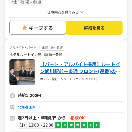
#土日祝(週末)歓迎
仕事内容を見てみる
キープする
詳細を見る
アルバイト・パート
主婦（夫）歓迎
ホテルルートイン旭川駅前一条通
【パート・アルバイト採用】ルートイ
ン旭川駅前一条通 フロント(遅番)のお
仕事
ホテル・旅行・リゾート（ホテルフロント）
時給1,200円
北海道
旭川市
週2日以上・8時間/日 から
相談OK
1
13:00 ~ 22:00
月
火
水
木
金
土
日