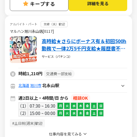
キープする
詳細を見る
アルバイト・パート
主婦（夫）歓迎
マルハン旭川永山店[0117]
高時給★さらにボーナス有＆初回500h
勤務で一律2万5千円支給★履歴書不要
♪
サービス（パチンコ）
時給1,210円
交通費一部支給
北永山駅
北海道
旭川市
週2日以上・4時間/日 から
相談OK
1
07:30 ~ 16:30
月
火
水
木
金
土
日
2
15:00 ~ 00:00
月
火
水
木
金
土
日
#土日祝(週末)歓迎
仕事内容を見てみる