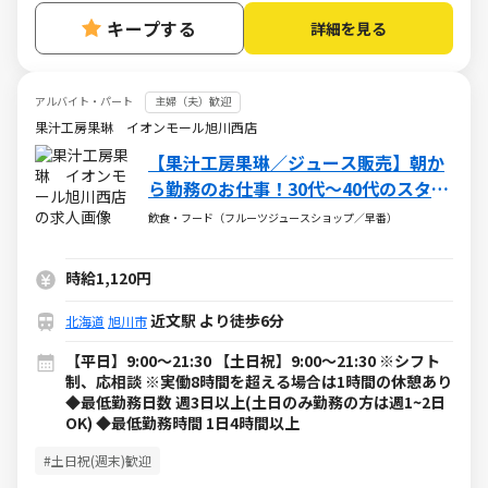
キープする
詳細を見る
アルバイト・パート
主婦（夫）歓迎
果汁工房果琳 イオンモール旭川西店
【果汁工房果琳／ジュース販売】朝か
ら勤務のお仕事！30代～40代のスタッ
フ多数活躍中♪
飲食・フード（フルーツジュースショップ／早番）
時給1,120円
近文駅 より徒歩6分
北海道
旭川市
【平日】9:00～21:30 【土日祝】9:00～21:30 ※シフト
制、応相談 ※実働8時間を超える場合は1時間の休憩あり
◆最低勤務日数 週3日以上(土日のみ勤務の方は週1~2日
OK) ◆最低勤務時間 1日4時間以上
#土日祝(週末)歓迎