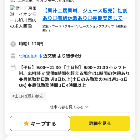
果汁工房果琳 イオンモール旭川西店
【果汁工房果琳／ジュース販売】社割
あり◎有給休暇あり◎長期安定して働
けます♪
飲食・フード（フルーツジュースショップスタッフ（長期勤
務））
時給1,120円
近文駅 より徒歩6分
北海道
旭川市
【平日】9:00～21:30 【土日祝】9:00～21:30 ※シフト
制、応相談 ※実働8時間を超える場合は1時間の休憩あり
◆最低勤務日数 週3日以上(土日のみ勤務の方は週1~2日
OK) ◆最低勤務時間 1日4時間以上
#土日祝(週末)歓迎
仕事内容を見てみる
キープする
詳細を見る