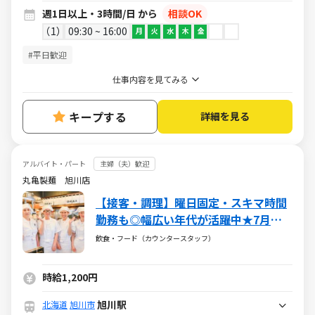
週1日以上・3時間/日 から
相談OK
1
09:30 ~ 16:00
月
火
水
木
金
#平日歓迎
仕事内容を見てみる
キープする
詳細を見る
アルバイト・パート
主婦（夫）歓迎
丸亀製麺 旭川店
【接客・調理】曜日固定・スキマ時間
勤務も◎幅広い年代が活躍中★7月～
時給UPしました★
飲食・フード（カウンタースタッフ）
時給1,200円
旭川駅
北海道
旭川市