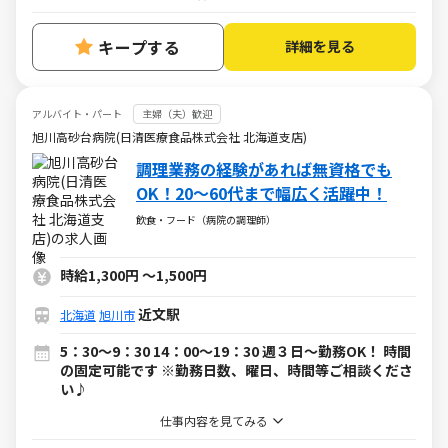
キープする
詳細を見る
アルバイト・パート
主婦（夫）歓迎
旭川高砂台病院(日清医療食品株式会社 北海道支店)
調理業務の経験があれば無資格でも
OK！20～60代まで幅広く活躍中！
飲食・フード（病院の調理師）
時給1,300円
～
1,500円
近文駅
北海道
旭川市
5：30～9：30 14：00～19：30 週３日～勤務OK！ 時間
の固定可能です ※勤務日数、曜日、時間等ご相談くださ
い♪
仕事内容を見てみる