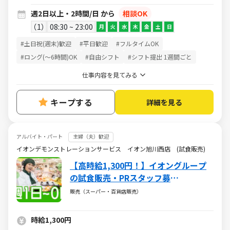
週2日以上・2時間/日 から
相談OK
1
08:30 ~ 23:00
月
火
水
木
金
土
日
#土日祝(週末)歓迎
#平日歓迎
#フルタイムOK
#ロング(～6時間)OK
#自由シフト
#シフト提出 1週間ごと
仕事内容を見てみる
キープする
詳細を見る
アルバイト・パート
主婦（夫）歓迎
イオンデモンストレーションサービス イオン旭川西店 (試食販売)
【高時給1,300円！】イオングループ
の試食販売・PRスタッフ募
集！/SAHD02010
販売（スーパー・百貨店販売）
時給1,300円