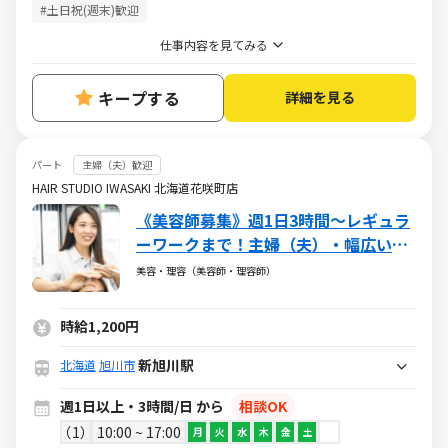
#土日祝(週末)歓迎
仕事内容を見てみる
キープする
詳細を見る
パート
主婦（夫）歓迎
HAIR STUDIO IWASAKI 北海道花咲町店
《美容師募集》週1日3時間～レギュラ
ーワークまで！主婦（夫）・幅広い年
代が活躍しています
美容・理容（美容師・理容師）
時給1,200円
新旭川駅
北海道
旭川市
週1日以上・3時間/日 から
相談OK
1
10:00 ~ 17:00
月
火
水
木
金
土