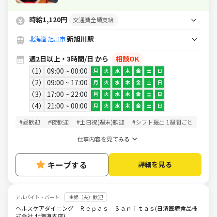
で、シフトはお気軽にご相談ください
◎髪型・髪色自由♪
時給1,120円
交通費全額支給
新旭川駅
北海道
旭川市
週2日以上・3時間/日 から
相談OK
1
09:00 ~ 00:00
月
火
水
木
金
土
日
2
09:00 ~ 17:00
月
火
水
木
金
土
日
3
17:00 ~ 22:00
月
火
水
木
金
土
日
4
21:00 ~ 00:00
月
火
水
木
金
土
日
#昼歓迎
#夜歓迎
#土日祝(週末)歓迎
#シフト提出 1週間ごと
仕事内容を見てみる
キープする
詳細を見る
アルバイト・パート
主婦（夫）歓迎
ヘルスケアダイニング Ｒｅｐａｓ Ｓａｎｉｔａｓ(日清医療食品株
式会社 北海道支店)