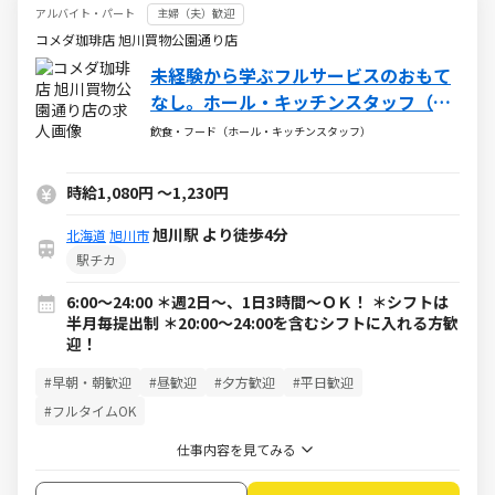
アルバイト・パート
主婦（夫）歓迎
コメダ珈琲店 旭川買物公園通り店
未経験から学ぶフルサービスのおもて
なし。ホール・キッチンスタッフ（ア
ルバイト・パート）求人
飲食・フード（ホール・キッチンスタッフ）
時給1,080円
～
1,230円
旭川駅 より徒歩4分
北海道
旭川市
駅チカ
6:00～24:00 ＊週2日～、1日3時間～ＯＫ！ ＊シフトは
半月毎提出制 ＊20:00～24:00を含むシフトに入れる方歓
迎！
#早朝・朝歓迎
#昼歓迎
#夕方歓迎
#平日歓迎
#フルタイムOK
仕事内容を見てみる