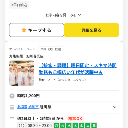
#平日歓迎
仕事内容を見てみる
キープする
詳細を見る
アルバイト・パート
主婦（夫）歓迎
丸亀製麺 旭川春光店
【接客・調理】曜日固定・スキマ時間
勤務も◎幅広い年代が活躍中★
飲食・フード（カウンタースタッフ）
時給1,200円
旭川駅
北海道
旭川市
週2日以上・2時間/日 から
相談OK
1
08:30 ~ 23:00
月
火
水
木
金
土
日