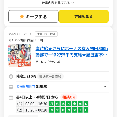
仕事内容を見てみる
キープする
詳細を見る
アルバイト・パート
主婦（夫）歓迎
マルハン旭川西店[0118]
高時給★さらにボーナス有＆初回500h
勤務で一律2万5千円支給★履歴書不要
♪
サービス（パチンコ）
時給1,210円
交通費一部支給
旭川駅
北海道
旭川市
週4日以上・4時間/日 から
相談OK
1
08:00 ~ 16:30
月
火
水
木
金
土
日
2
15:20 ~ 00:20
月
火
水
木
金
土
日