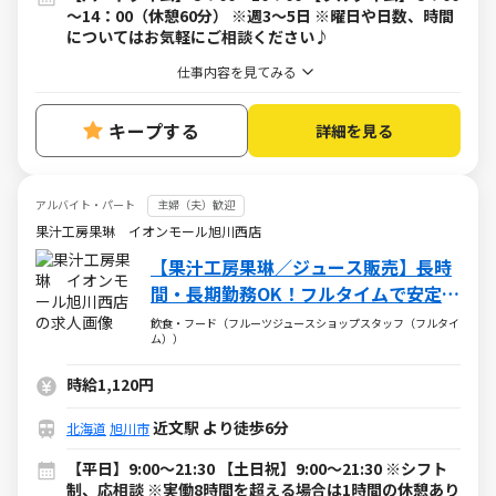
～14：00（休憩60分） ※週3～5日 ※曜日や日数、時間
についてはお気軽にご相談ください♪
仕事内容を見てみる
キープする
詳細を見る
アルバイト・パート
主婦（夫）歓迎
果汁工房果琳 イオンモール旭川西店
【果汁工房果琳／ジュース販売】長時
間・長期勤務OK！フルタイムで安定し
た収入◎
飲食・フード（フルーツジュースショップスタッフ（フルタイ
ム））
時給1,120円
近文駅 より徒歩6分
北海道
旭川市
【平日】9:00～21:30 【土日祝】9:00～21:30 ※シフト
制、応相談 ※実働8時間を超える場合は1時間の休憩あり