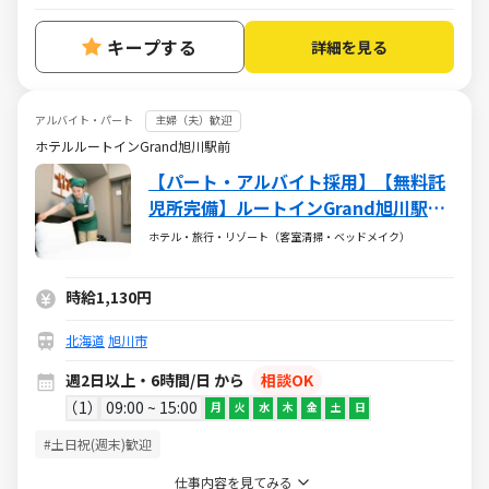
キープする
詳細を見る
アルバイト・パート
主婦（夫）歓迎
ホテルルートインGrand旭川駅前
【パート・アルバイト採用】【無料託
児所完備】ルートインGrand旭川駅
前 客室清掃のお仕事
ホテル・旅行・リゾート（客室清掃・ベッドメイク）
時給1,130円
北海道
旭川市
週2日以上・6時間/日 から
相談OK
1
09:00 ~ 15:00
月
火
水
木
金
土
日
#土日祝(週末)歓迎
仕事内容を見てみる