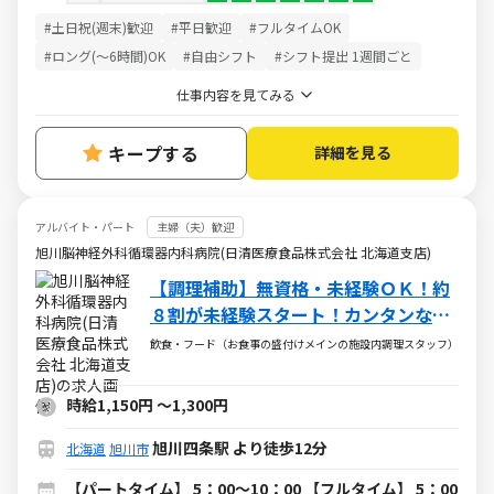
#土日祝(週末)歓迎
#平日歓迎
#フルタイムOK
#ロング(～6時間)OK
#自由シフト
#シフト提出 1週間ごと
仕事内容を見てみる
キープする
詳細を見る
アルバイト・パート
主婦（夫）歓迎
旭川脳神経外科循環器内科病院(日清医療食品株式会社 北海道支店)
【調理補助】無資格・未経験ＯＫ！約
８割が未経験スタート！カンタンな盛
付・配下膳・洗浄など
飲食・フード（お食事の盛付けメインの施設内調理スタッフ）
時給1,150円
～
1,300円
旭川四条駅 より徒歩12分
北海道
旭川市
【パートタイム】 5：00～10：00 【フルタイム】 5：00