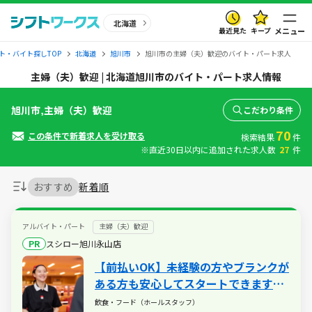
北海道
最近見た
キープ
メニュー
ト・バイト探しTOP
北海道
旭川市
旭川市の主婦（夫）歓迎のバイト・パート求人
主婦（夫）歓迎 | 北海道旭川市のバイト・パート求人情報
旭川市,主婦（夫）歓迎
こだわり条件
70
この条件で新着求人を受け取る
検索結果
件
※直近30日以内に追加された求人数
27
件
おすすめ
新着順
アルバイト・パート
主婦（夫）歓迎
PR
スシロー旭川永山店
【前払いOK】未経験の方やブランクが
ある方も安心してスタートできます！
扶養内での勤務も歓迎しておりますの
飲食・フード（ホールスタッフ）