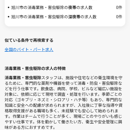
旭川市の消毒業務・害虫駆除の
夜帯
の求人数
0件
旭川市の消毒業務・害虫駆除の
深夜帯
の求人数
0件
似ている条件で再検索する
全国のバイト・パート求人
消毒業務・害虫駆除の求人の特徴
消毒業務・害虫駆除
スタッフは、施設や住宅などの衛生環境を守
るために、専門的な薬剤や機器を使って消毒・防虫・害虫駆除な
どを行う仕事です。飲食店、病院、学校、ビルなど幅広い施設を
対象に、依頼に応じて現地で調査・処理を行います。季節ごとの
対応（ゴキブリ・ネズミ・シロアリ・ハチ等）もあり、専門的な
知識と安全への配慮が求められますが、入社後に丁寧な指導や資
格取得支援がある職場も多く、未経験でも安心して始められま
す。作業はチームで行うことが多く、現場ごとのやりがいも感じ
やすい仕事です。体を動かして働きたい方、衛生や安全管理に興
味がある方におすすめです。