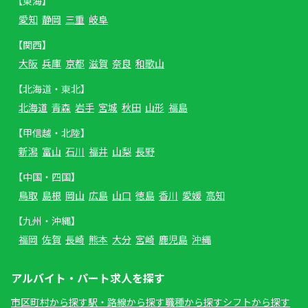
【東海】
愛知
静岡
三重
岐阜
【関西】
大阪
兵庫
京都
滋賀
奈良
和歌山
【北海道・東北】
北海道
青森
岩手
宮城
秋田
山形
福島
【甲信越・北陸】
新潟
富山
石川
福井
山梨
長野
【中国・四国】
鳥取
島根
岡山
広島
山口
徳島
香川
愛媛
高知
【九州・沖縄】
福岡
佐賀
長崎
熊本
大分
宮崎
鹿児島
沖縄
アルバイト・パート求人を探す
市区町村から探す
駅・路線から探す
職種から探す
シフトから探す