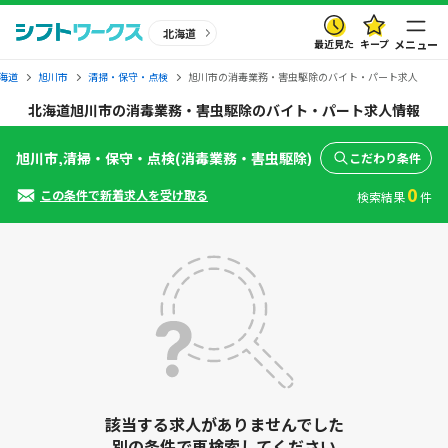
北海道
最近見た
キープ
メニュー
海道
旭川市
清掃・保守・点検
旭川市の消毒業務・害虫駆除のバイト・パート求人
北海道旭川市の消毒業務・害虫駆除のバイト・パート求人情報
旭川市,清掃・保守・点検(消毒業務・害虫駆除)
こだわり条件
0
この条件で新着求人を受け取る
検索結果
件
該当する求人がありませんでした
別の条件で再検索してください