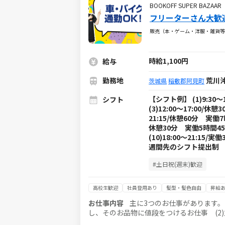
BOOKOFF SUPER BA
フリーターさん大歓
販売（本・ゲーム・洋服・雑貨等
時給1,100円
給与
勤務地
荒川沖
茨城県
稲敷郡阿見町
【シフト例】 (1)9:30～
シフト
(3)12:00～17:00/休
21:15/休憩60分 実働7時
休憩30分 実働5時間45分 (
(10)18:00～21:
週間先のシフト提出制
#土日祝(週末)歓迎
高校生歓迎
社員登用あり
髪型・髪色自由
昇給
お仕事内容
主に3つのお仕事があります。
し、そのお品物に値段をつけるお仕事 (2
けて売場に商品を出すお仕事 (3 )販売