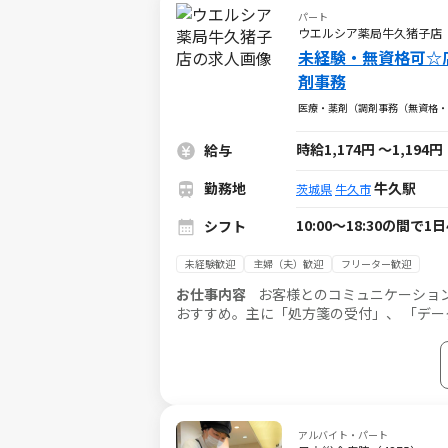
パート
ウエルシア薬局牛久猪子店
未経験・無資格可☆
剤事務
医療・薬剤（調剤事務（無資格・
時給1,174円
～
1,194円
給与
勤務地
牛久駅
茨城県
牛久市
10:00～18:30の間
シフト
未経験歓迎
主婦（夫）歓迎
フリーター歓迎
お仕事内容
お客様とのコミュニケーション
おすすめ。主に「処方箋の受付」、 「デー
す。
アルバイト・パート