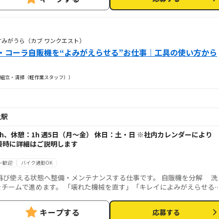
Qかすみがうら（カブ ワンクエスト）
・コーラ自販機を“よみがえらせる”お仕事｜工具の使い方から
組立・清掃（軽作業スタッフ））
立駅
働：7h、休憩：1h 週5日（月～金） 休日：土・日 ※社内カレンダーによ
接時に詳細はご説明します
ー歓迎
バイク通勤OK
える状態へ整備・メンテナンスする仕事です。 自販機を分解 洗
チームで進めます。 「壊れた機械を直す」「キレイによみがえらせる
前や使い方から丁寧に教えるので、未経験でも安心。
キープする
応募する