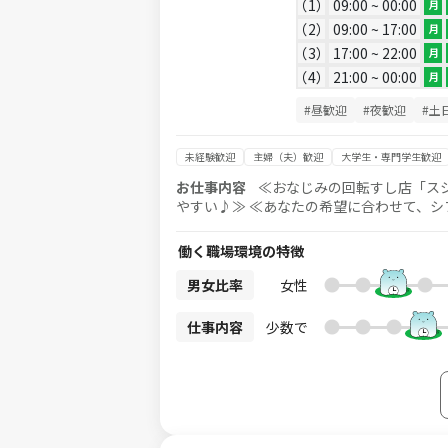
1
09:00 ~ 00:00
月
2
09:00 ~ 17:00
月
3
17:00 ~ 22:00
月
4
21:00 ~ 00:00
月
#昼歓迎
#夜歓迎
#土
未経験歓迎
主婦（夫）歓迎
大学生・専門学生歓迎
お仕事内容
≪おなじみの回転すし店「ス
やすい♪≫ ≪あなたの希望に合わせて、シフトは相談に応じます≫ 「
です。 調理経験は一切必要なし！ おすし
すのでご安心ください♪ 丁寧な研修があるので、調理が初めての方も安心ですよ♪ 「先輩」たちも力強く支えてく
働く職場環境の特徴
れます！ ※ホール業務をお手伝いいただく
【シフト例】 平日のランチ週2日のみ、 9
男女比率
女性
シフトで勤務いただけます！
仕事内容
少数で