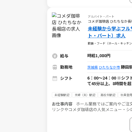
アルバイト・パート
コメダ珈琲店 ひたちなか長
未経験から学ぶフル
ト・パート）求人
飲食・フード（ホール・キッチン
時給1,080円
給与
勤務地
勝田
茨城県
ひたちなか市
6：00～24：00 ※
シフト
て45分以上、8時間を
未経験歓迎
主婦（夫）歓迎
高校生歓迎
社員登
お仕事内容
ホール業務ではご案内やご注
リンクやコメダ珈琲店の人気メニュー・シ
スタッフがしっかりフォローするので、未