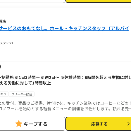
堀店
サービスのおもてなし。ホール・キッチンスタッフ（アルバイ
スタッフ）
駅
シフト制勤務 ※1日3時間～ ※週2日～ ※休憩時間：6時間を超える労働に対
超える労働に対して1時間以上
用あり
フリーター歓迎
文の受付、商品のご提供、片付けを、キッチン業務ではコーヒーなどの
ロノワールを始めとする軽食メニューの調理をお任せします。頼れる先
経験の方も安心！喫茶店のおもてなし技術が学べます。
キープする
応募する