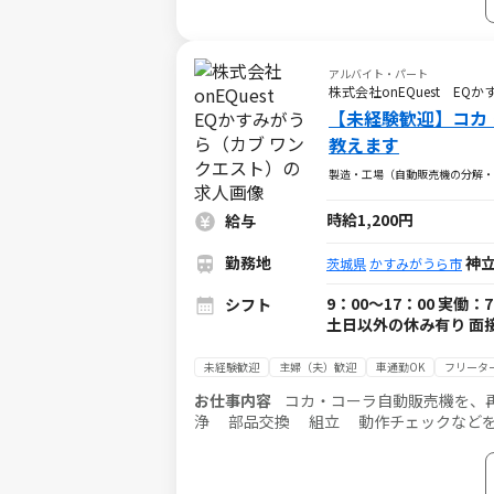
アルバイト・パート
株式会社onEQuest E
【未経験歓迎】コカ
教えます
製造・工場（自動販売機の分解・
時給1,200円
給与
勤務地
神
茨城県
かすみがうら市
9：00～17：00 実
シフト
土日以外の休み有り 面
未経験歓迎
主婦（夫）歓迎
車通勤OK
フリータ
お仕事内容
コカ・コーラ自動販売機を、再び使
浄 部品交換 組立 動作チェックなどを
達成感がある仕事です。 最初は工具の名