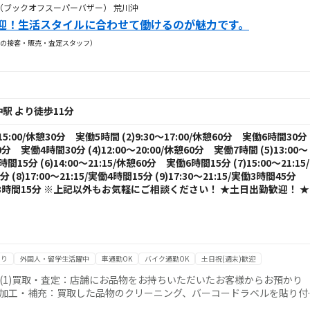
ZAAR（ブックオフスーパーバザー） 荒川沖
迎！生活スタイルに合わせて働けるのが魅力です。
の接客・販売・査定スタッフ）
駅 より徒歩11分
15:00/休憩30分 実働5時間 (2)9:30～17:00/休憩60分 実働6時間30分
憩30分 実働4時間30分 (4)12:00～20:00/休憩60分 実働7時間 (5)13:00～
間15分 (6)14:00～21:15/休憩60分 実働6時間15分 (7)15:00～21:15/
8)17:00～21:15/実働4時間15分 (9)17:30～21:15/実働3時間45分
15/実働3時間15分 ※上記以外もお気軽にご相談ください！ ★土日出勤歓迎！ ★
あり
外国人・留学生活躍中
車通勤OK
バイク通勤OK
土日祝(週末)歓迎
(1)買取・査定：店舗にお品物をお持ちいただいたお客様からお預かり
)加工・補充：買取した品物のクリーニング、バーコードラベルを貼り付
接客：商品を購入されるお客様にレジで会計したり、商品の案内をするお仕