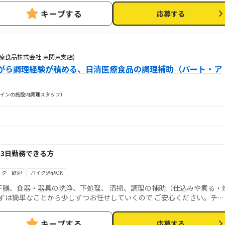
キープする
応募する
療食品株式会社 東関東支店)
がら調理経験が積める、日清医療食品の調理補助（パート・ア
インの施設内調理スタッフ）
1日～3日勤務できる方
ーター歓迎
バイク通勤OK
下膳、食器・器具の洗浄、下処理、 清掃、調理の補助（仕込みや煮る・
ずは簡単なことから少しずつお任せしていくので ご安心ください。チー
 てもすぐに聞ける環境です。まずはお気軽にご応募ください。
キープする
応募する