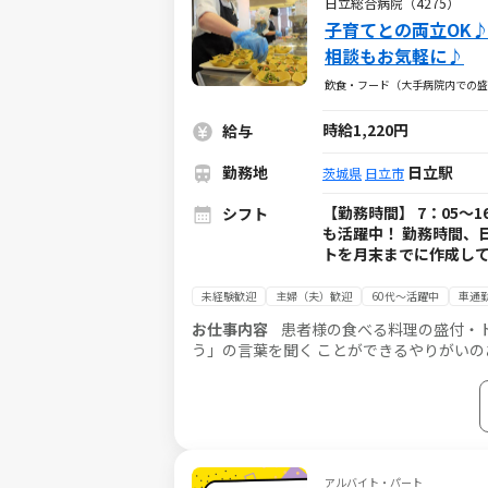
日立総合病院（4275）
子育てとの両立OK
相談もお気軽に♪
飲食・フード（大手病院内での盛
時給1,220円
給与
勤務地
日立駅
茨城県
日立市
【勤務時間】 7：05～1
シフト
も活躍中！ 勤務時間、
トを月末までに作成して
未経験歓迎
主婦（夫）歓迎
60代～活躍中
車通勤
お仕事内容
患者様の食べる料理の盛付・
う」の言葉を聞く ことができるやりがいの
アルバイト・パート