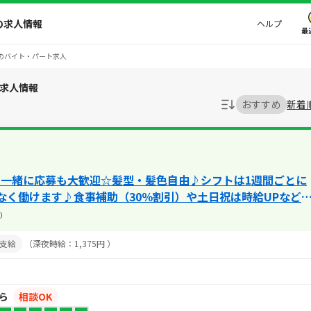
の求人情報
ヘルプ
最
)のバイト・パート求人
ト求人情報
おすすめ
新着
と一緒に応募も大歓迎☆髪型・髪色自由♪シフトは1週間ごとに
なく働けます♪食事補助（30％割引）や土日祝は時給UPなど
ます★
）
支給
（深夜時給：1,375円 ）
から
相談OK