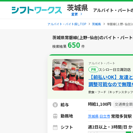
茨城県
アルバイト・パート
変更
アルバイト・バイト探しTOP
茨城県
常磐線(上野−仙台
茨城県常磐線(上野−仙台)のバイト・パー
650
検索結果
件
アルバイト・パート
PR
スシロー日立諏訪店
【前払いOK】友達
調整可能なので無理
しい制度がそろって
飲食・フード（キッチンスタッフ
時給1,100円
給与
交通費全額
勤務地
常陸多賀駅
茨城県
日立市
週2日以上・3時間/日 
シフト