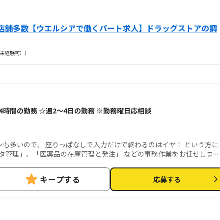
店舗多数【ウエルシアで働くパート求人】ドラッグストアの調
未経験可））
で1日4時間の勤務 ☆週2～4日の勤務 ※勤務曜日応相談
も多いので、 座りっぱなしで入力だけで終わるのはイヤ！ という方に
タ管理」、「医薬品の在庫管理と発注」 などの事務作業をお任せしま
キープする
応募する