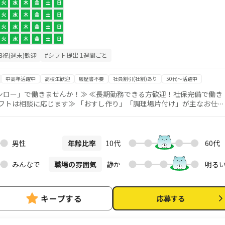
火
水
木
金
土
日
火
水
木
金
土
日
火
水
木
金
土
日
火
水
木
金
土
日
日祝(週末)歓迎
#シフト提出 1週間ごと
中高年活躍中
高校生歓迎
履歴書不要
社員割引(社割)あり
50代～活躍中
シロー」で働きませんか！≫ ≪長期勤務できる方歓迎！社保完備で働き
おすし作り」「調理場片付け」が主なお仕事
作りといっても、握るなどの難しい作業はなく、 簡単な調理補助が中心
場合もございます （お席へご案内、お会計、テーブルの片付けなど）
時～12時の午前のみ、 11時～14時（幼稚園への送迎の間） のみなど希望
男性
年齢比率
10代
60代
みんなで
職場の雰囲気
静か
明る
キープする
応募する