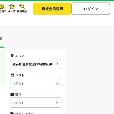
新規会員登録
ログイン
近見た
キープ
検索履歴
順
エリア
取手駅,藤代駅,龍ケ崎市駅,牛久駅,ひたち野うしく駅,荒川沖駅,土浦駅,神立駅,高浜(茨城県)駅,石岡駅,羽鳥駅,岩間駅,友部駅,内原駅,赤塚駅,偕楽園駅,水戸駅,勝田駅,佐和駅,東海駅,大甕駅,常陸多賀駅,日立駅,小木津駅,十王駅,高萩駅,南中郷駅,磯原駅,大津港駅
嬉
シフト
指定なし
職種
指定なし
給与/こだわり