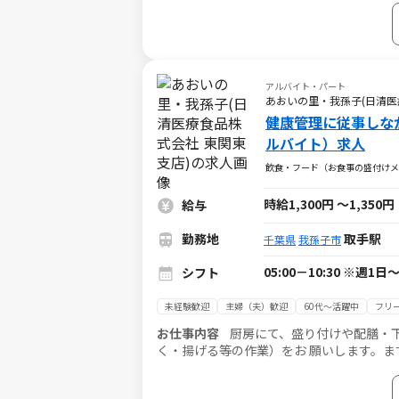
事
アルバイト・パート
あおいの里・我孫子(日清医
健康管理に従事しな
ルバイト）求人
飲食・フード（お食事の盛付けメ
時給1,300円
～
1,350円
給与
勤務地
取手駅
千葉県
我孫子市
05:00－10:30 ※週
シフト
未経験歓迎
主婦（夫）歓迎
60代～活躍中
フリ
お仕事内容
厨房にて、盛り付けや配膳・
く・揚げる等の作業）をお 願いします。ま
ムでの作業のため、分からないことがあっ