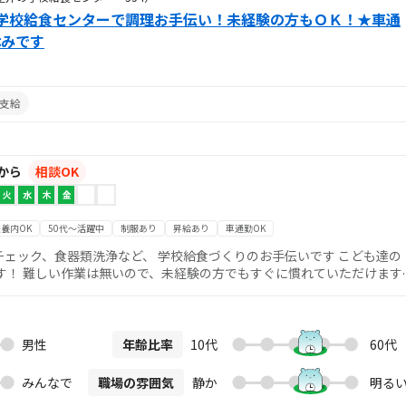
学校給食センターで調理お手伝い！未経験の方もＯＫ！★車通
休みです
支給
 から
相談OK
火
水
木
金
養内OK
50代～活躍中
制服あり
昇給あり
車通勤OK
ェック、食器類洗浄など、 学校給食づくりのお手伝いです こども達の
ただけます
いきますので、安心して始められます！ あなたのご応募お待ちしていま
男性
年齢比率
10代
60代
みんなで
職場の雰囲気
静か
明る