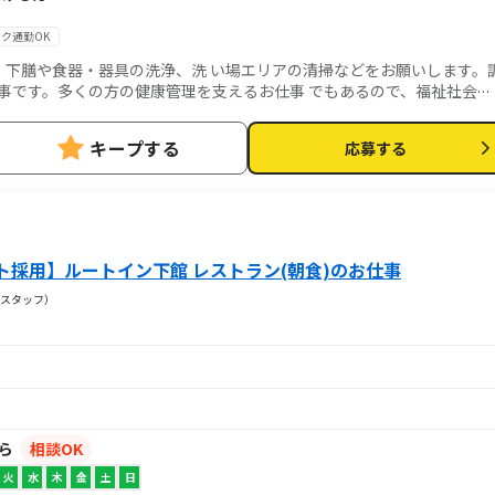
ク通勤OK
・下膳や食器・器具の洗浄、洗 い場エリアの清掃などをお願いします。
事です。多くの方の健康管理を支えるお仕事 でもあるので、福祉社会へ
専門知識や経験は不問！お気軽にご応募ください。
キープする
応募する
ト採用】ルートイン下館 レストラン(朝食)のお仕事
スタッフ）
から
相談OK
火
水
木
金
土
日