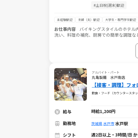
#土日祝(週末)歓迎
未経験歓迎
主婦（夫）歓迎
大学生・専門学生歓迎
お仕事内容
バイキングスタイルのホテル
洗い、料理の補充、厨房での簡単な調理な
アルバイト・パート
丸亀製麺 水戸南店
【接客・調理】フォ
飲食・フード（カウンタースタッ
時給1,200円
給与
勤務地
水戸駅
茨城県
水戸市
週2日以上・3時間/日 
シフト