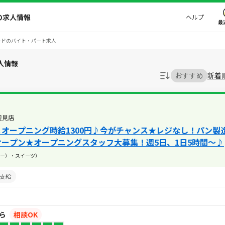
の求人情報
ヘルプ
最
ードのバイト・パート求人
人情報
おすすめ
新着
辺見店
＆オープニング時給1300円♪今がチャンス★レジなし！パン製
オープン★オープニングスタッフ大募集！週5日、1日5時間～♪
ー）・スイーツ）
支給
から
相談OK