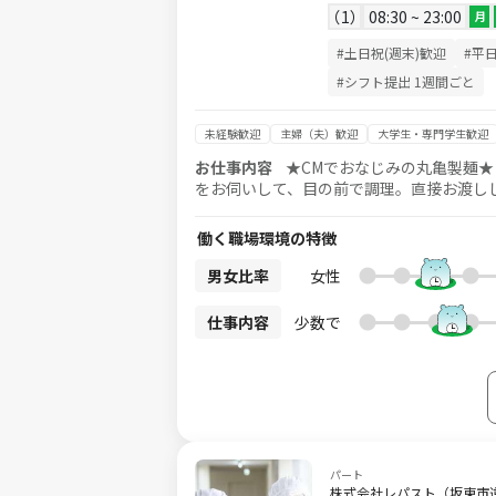
1
08:30 ~ 23:00
月
#土日祝(週末)歓迎
#平
#シフト提出 1週間ごと
未経験歓迎
主婦（夫）歓迎
大学生・専門学生歓迎
お仕事内容
★CMでおなじみの丸亀製麺
をお伺いして、目の前で調理。直接お渡し
り、レジや洗い場での業務など、ポジション
も有◎心強い仲間もいるので、安心してス
働く職場環境の特徴
男女比率
女性
仕事内容
少数で
パート
株式会社レパスト（坂東市逆