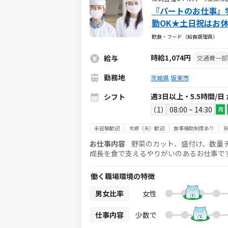
『パートのお仕事』
勤OK★土日祝はお
飲食・フード（給食調理員）
時給1,074円
給与
交通費一部
勤務地
茨城県
坂東市
週3日以上・5.5時間/日
シフト
1
08:00 ~ 14:30
月
未経験歓迎
主婦（夫）歓迎
食事補助制度あり
扶
お仕事内容
野菜のカット、盛付け、数量チ
成長を食で支えるやりがいのあるお仕事です！ 難しい作業は無いので、未経験の方でもすぐに慣れてい
少しずつお教えしながら業務をお任せして
す
働く職場環境の特徴
男女比率
女性
仕事内容
少数で