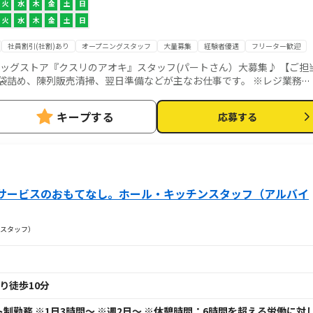
火
水
木
金
土
日
火
水
木
金
土
日
社員割引(社割)あり
オープニングスタッフ
大量募集
経験者優遇
フリーター歓迎
グストア『クスリのアオキ』スタッフ(パートさん）大募集♪ 【ご担当
袋詰め、陳列販売清掃、翌日準備などが主なお仕事です。 ※レジ業務な
よ♪ 社員や先輩スタッフのサポートも万全なので、 未経験・ブランク
キープする
応募する
明け・バイトデビューの方も大歓迎です！ ★入社予定日：随時
サービスのおもてなし。ホール・キッチンスタッフ（アルバイ
スタッフ）
り徒歩10分
シフト制勤務 ※1日3時間～ ※週2日～ ※休憩時間：6時間を超える労働に対