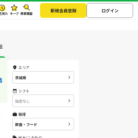
新規会員登録
ログイン
近見た
キープ
検索履歴
順
エリア
茨城県
造
シフト
指定なし
職種
飲食・フード
給与/こだわり