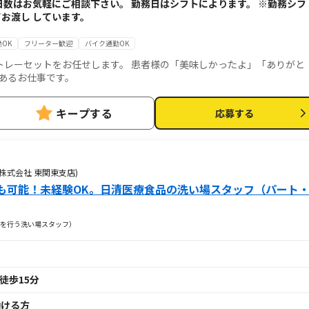
日数はお気軽にご相談下さい。 勤務日はシフトによります。 ※勤務シフ
お渡し しています。
OK
フリーター歓迎
バイク通勤OK
トレーセットをお任せします。 患者様の「美味しかったよ」「ありがと
あるお仕事です。
キープする
応募する
株式会社 東関東支店)
も可能！未経験OK。日清医療食品の洗い場スタッフ（パート
浄を行う洗い場スタッフ）
徒歩15分
日働ける方