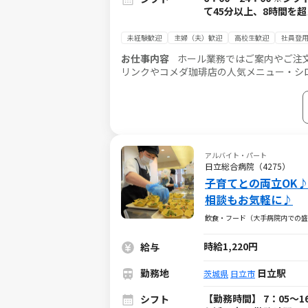
て45分以上、8時間を
未経験歓迎
主婦（夫）歓迎
高校生歓迎
社員登
お仕事内容
ホール業務ではご案内やご注
リンクやコメダ珈琲店の人気メニュー・シ
スタッフがしっかりフォローするので、未
アルバイト・パート
日立総合病院（4275）
子育てとの両立OK
相談もお気軽に♪
飲食・フード（大手病院内での盛
時給1,220円
給与
勤務地
日立駅
茨城県
日立市
【勤務時間】 7：05～1
シフト