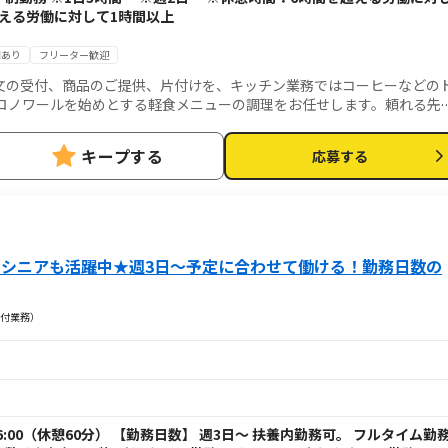
超える労働に対して1時間以上
用あり
フリーター歓迎
文の受付、商品のご提供、片付けを、キッチン業務ではコーヒーなどの
ロノワールを始めとする軽食メニューの調理をお任せします。頼れる先
経験の方も安心！喫茶店のおもてなし技術が学べます。
キープする
応募する
♪シニアも活躍中★週3日～予定に合わせて働ける！勤務日数の
付業務）
6:00（休憩60分） 【勤務日数】 週3日～ 扶養内勤務可。 フルタイム勤