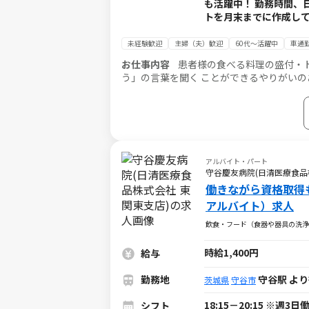
も活躍中！ 勤務時間、
トを月末までに作成して
未経験歓迎
主婦（夫）歓迎
60代～活躍中
車通勤
お仕事内容
患者様の食べる料理の盛付・
う」の言葉を聞く ことができるやりがいの
アルバイト・パート
守谷慶友病院(日清医療食品
働きながら資格取得
アルバイト）求人
飲食・フード（食器や器具の洗
時給1,400円
給与
勤務地
守谷駅 より
茨城県
守谷市
18:15－20:15 ※週3
シフト