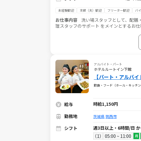
未経験歓迎
主婦（夫）歓迎
フリーター歓迎
バイ
お仕事内容
洗い場スタッフとして、配膳
理スタッフのサポート をメインとするお仕
の貢献実感を得られることが魅力です 。
アルバイト・パート
ホテルルートイン下館
【パート・アルバイ
飲食・フード（ホール・キッチン
時給1,150円
給与
勤務地
茨城県
筑西市
週3日以上・6時間/日 
シフト
1
05:00 ~ 11:00
月