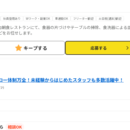
社員登用あり
Wワーク・副業OK
車通勤OK
フリーター歓迎
土日祝(週末)歓迎
内朝食レストランにて、食器の片づけやテーブルの掃除、食洗器による
どをお任せします。
キープする
応募する
ロー体制万全！未経験からはじめたスタッフも多数活躍中！
フ）
から
相談OK