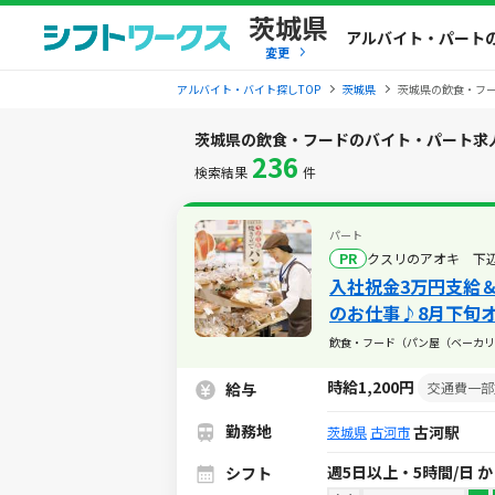
茨城県
アルバイト・パート
変更
アルバイト・バイト探しTOP
茨城県
茨城県の飲食・フ
茨城県の飲食・フードのバイト・パート求
236
検索結果
件
パート
PR
クスリのアオキ 下
入社祝金3万円支給
のお仕事♪8月下旬
飲食・フード（パン屋（ベーカリ
時給1,200円
給与
交通費一部
勤務地
古河駅
茨城県
古河市
週5日以上・5時間/日 
シフト