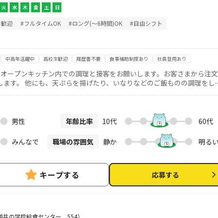
火
水
木
金
土
日
日歓迎
#フルタイムOK
#ロング(～6時間)OK
#自由シフト
中高年活躍中
高校生歓迎
履歴書不要
食事補助制度あり
社員登用あり
★ オープンキッチン内での調理と接客をお願いします。お客さまから注文
します。 他にも、天ぷらを揚げたり、いなりなどのご飯ものの調理をし
は多数！ 接客や調理の経験がなくてもOK!丁寧なトレーニングやレシ
タートできます！ 抜群のチームワークの中で一緒に働きませんか？
男性
年齢比率
10代
60代
みんなで
職場の雰囲気
静か
明る
キープする
応募する
井の学校給食センター 554）