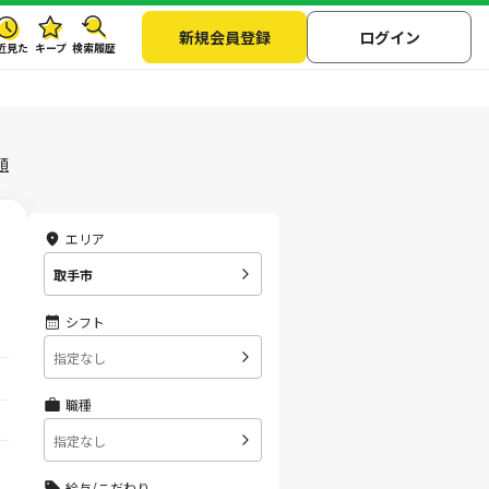
新規会員登録
ログイン
近見た
キープ
検索履歴
順
エリア
取手市
シフト
指定なし
職種
指定なし
給与/こだわり