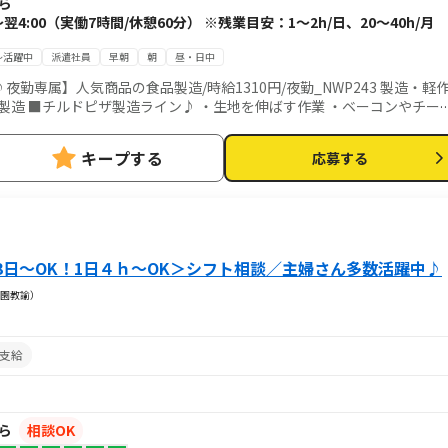
から
0～翌4:00（実働7時間/休憩60分） ※残業目安：1～2h/日、20～40h/月
～活躍中
派遣社員
早朝
朝
昼・日中
勤専属】人気商品の食品製造/時給1310円/夜勤_NWP243 製造・軽
作業 ・包装やトレーなどの、セットと供給 ＊その他、食材などの運搬
キープする
応募する
へ配置相談の可能性あり。
3日～OK！1日４ｈ～OK＞シフト相談／主婦さん多数活躍中♪
園教諭）
支給
から
相談OK