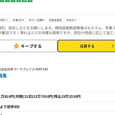
登用あり
扶養内OK
50代～活躍中
経験者優遇
昇給あり
陳列、前出しなどをお願いします。精肉店勤務経験者はもちろん、先輩
大歓迎です！慣れるとどの作業も簡単ですが、部位や用途に応じて加工
ています。あなたの新しいアイデアもお待ちしています！
キープする
応募する
株式会社日本ワークプレイス NWP243
募集
810円/月額(21日)22万7010円/残込29万2530円
 より徒歩8分