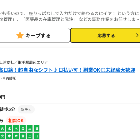
も多いので、 座りっぱなしで入力だけで終わるのはイヤ！ という方に
タ管理」、「医薬品の在庫管理と発注」 などの事務作業をお任せしま
キープする
応募する
 土浦支社／取手駅周辺エリア
高日給！超自由なシフト♪日払い可！副業OK◎未経験大歓迎
・車両誘導）
00円
徒歩5分
駅チカ
から
相談OK
火
水
木
金
土
日
火
水
木
金
土
日