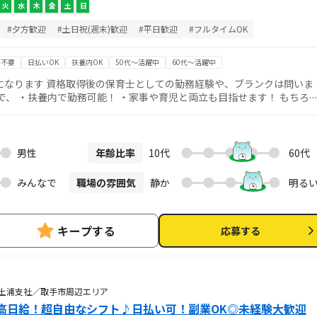
火
水
木
金
土
日
#夕方歓迎
#土日祝(週末)歓迎
#平日歓迎
#フルタイムOK
書不要
日払いOK
扶養内OK
50代～活躍中
60代～活躍中
になります 資格取得後の保育士としての勤務経験や、ブランクは問いま
ンになり、まずは出来るこ
び ・ご飯やおやつのお手伝い ・着替えのお手伝い など、子どもたちの
容が異なる場合がございます） ・短期2ヶ月～勤務OK♪ ・日払い制度あり！ ・WワークもOK
男性
年齢比率
10代
60代
みんなで
職場の雰囲気
静か
明る
キープする
応募する
 土浦支社／取手市周辺エリア
高日給！超自由なシフト♪日払い可！副業OK◎未経験大歓迎