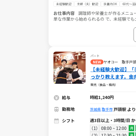
未経験歓迎
主婦（夫）歓迎
扶養内OK
60代～活
お仕事内容
調理師や栄養士が作るメニュ
単な作業から始められるの で、未経験でも
します。食事は未来の身体・健康の糧とな
パート
NEW
ヤオコー 取手戸
【未経験大歓迎】「
っかり教えます。食
販売（食品・精肉）
時給1,240円
給与
勤務地
戸頭駅 より
茨城県
取手市
週3日以上・3時間/日 
シフト
1
08:00 ~ 12:00
月
2
17:30 ~ 21:30
月