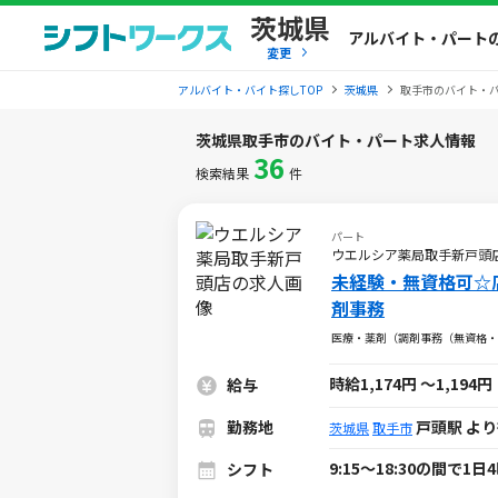
茨城県
アルバイト・パート
変更
アルバイト・バイト探しTOP
茨城県
取手市のバイト・
茨城県取手市のバイト・パート求人情報
36
検索結果
件
パート
ウエルシア薬局取手新戸頭
未経験・無資格可☆
剤事務
医療・薬剤（調剤事務（無資格・
時給1,174円
～
1,194円
給与
勤務地
戸頭駅 より
茨城県
取手市
9:15～18:30の間で
シフト