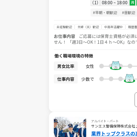
1
08:00 ~ 18:00
月
#早朝・朝歓迎
#昼歓迎
未経験歓迎
主婦（夫）歓迎
中高年活躍中
履歴
お仕事内容
ご応募には保育士資格が必須
せん！ 「週3日～OK！1日４ｈ～OK」なので、 ・扶養内で勤務可能！ ・家事や育児と両立も目指せます！ もちろん
フルタイムでしっかり勤務希望の方も歓迎しております お仕事内容は担任の補助がメイ
とからお任せします♪ ・お絵描きなどの遊
働く職場環境の特徴
長をサポートするお仕事です！ お住いの近隣エリア保育園で保育補助のお仕事をお願いします （勤務先によってお
仕事内
男女比率
女性
仕事内容
少数で
アルバイト・パート
サンエス警備保障株式会社
業界トップクラスの