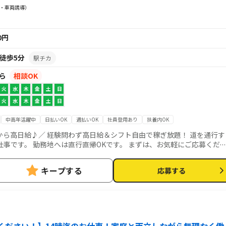
・車両誘導）
00円
徒歩5分
駅チカ
から
相談OK
火
水
木
金
土
日
火
水
木
金
土
日
中高年活躍中
日払いOK
週払いOK
社員登用あり
扶養内OK
高日給♪／ 経験問わず高日給＆シフト自由で稼ぎ放題！ 道を通行す
地へは直行直帰OKです。 まずは、お気軽にご応募くださ
キープする
応募する