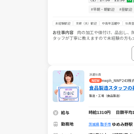
#早朝・朝歓迎
#昼歓迎
未経験歓迎
主婦（夫）歓迎
中高年活躍中
社員
お仕事内容
肉の加工や値付け、品出し、
タッフが丁寧に教えますので未経験の方も
仕方を変えたりパック詰めを工夫したりし
派遣社員
NEW
nwph_NWP243
食品製造スタッフの
製造・工場（食品製造）
時給1310円 日額平均1万
給与
勤務地
ゆめみ野駅
茨城県
取手市