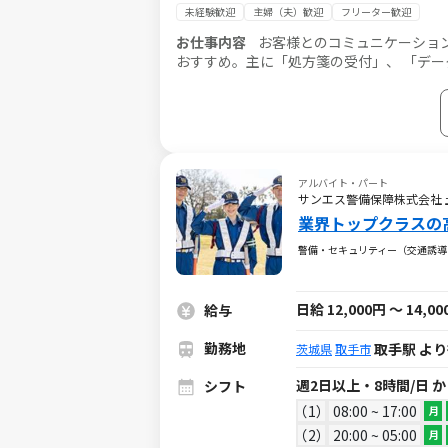
未経験歓迎
主婦（夫）歓迎
フリーター歓迎
お仕事内容
お客様とのコミュニケーション
おすすめ。主に「処方箋の受付」、 「デー
す。
アルバイト・パート
サンエス警備保障株式会社
業界トップクラスの
警備・セキュリティー（交通誘導
日給 12,000円 ～ 14,0
給与
勤務地
取手駅 より
茨城県
取手市
週2日以上・8時間/日 
シフト
1
08:00 ~ 17:00
月
2
20:00 ~ 05:00
月