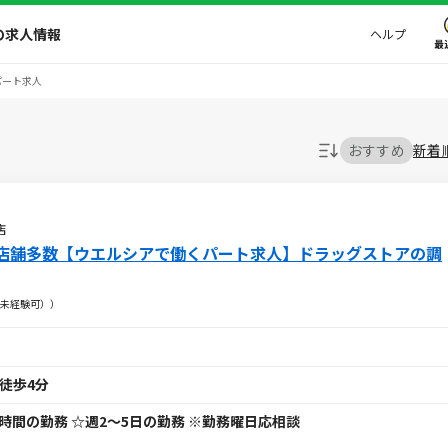
の求人情報
ヘルプ
最
パート求人
おすすめ
新着
店
店舗多数【ウエルシアで働くパート求人】ドラッグストアの調
未経験可））
徒歩4分
1日4時間の勤務 ☆週2～5日の勤務 ※勤務曜日応相談