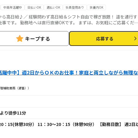
中高年活躍中
日払いOK
週払いOK
社員登用あり
扶養内OK
高日給♪／ 経験問わず高日給＆シフト自由で稼ぎ放題！ 道を通行す
地へは直行直帰OKです。 まずは、お気軽にご応募くださ
キープする
応募する
ア活躍中中】週2日からＯＫのお仕事！家庭と両立しながら無理な
理補助業務（遅番））
より徒歩11分
0：15(休憩30分） 11：30～20：15（休憩90分） 【勤務日数】 週2日