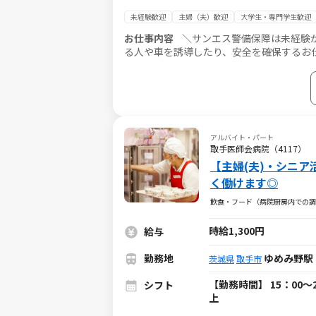
未経験歓迎
主婦（夫）歓迎
大学生・専門学生歓迎
お仕事内容
＼サンエス警備保障は未経験から
る人や車を誘導したり、安全を確保するお仕事です。 勤務
い◎
アルバイト・パート
取手医師会病院（4117）
【主婦(夫)・シニ
く働けます◎
飲食・フード（病院厨房内での調
時給1,300円
給与
勤務地
ゆめみ野駅 
茨城県
取手市
【勤務時間】 15：00～2
シフト
上