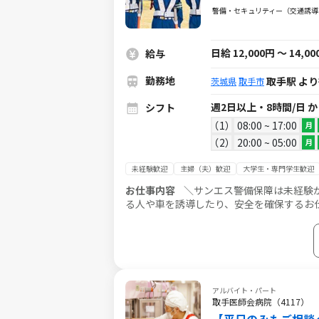
警備・セキュリティー（交通誘導
日給 12,000円 ～ 14,0
給与
勤務地
取手駅 より
茨城県
取手市
週2日以上・8時間/日 
シフト
1
08:00 ~ 17:00
月
2
20:00 ~ 05:00
月
未経験歓迎
主婦（夫）歓迎
大学生・専門学生歓迎
お仕事内容
＼サンエス警備保障は未経験から
る人や車を誘導したり、安全を確保するお仕事です。 勤務
い◎
アルバイト・パート
取手医師会病院（4117）