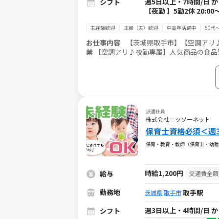
週5日以上・7時間/日 
シフト
【夜勤 】5勤2休 20:0
未経験歓迎
主婦（夫）歓迎
中高年活躍中
50代
お仕事内容
【茨城県取手市】【空調アリ♪夜
業 【空調アリ♪夜勤専属】人気商品の食品製造 ■チルドピザ製造ライン♪ ・生地を伸ばす作業 ・ベーコンやチーズ
など、具材をトッピング ・目視検査、選別
お願いします♪ このお仕事の特典！！ ・面接交通費１０００円支給 ・週仮払い可 ・有給休暇有 ・社会保険完備 ※
会社の定める就業場所(派遣先)および業務
派遣社員
株式会社ニッソーネット
保育士資格必須＜週
保育・教育・教師（保育士・幼稚
時給1,200円
給与
交通費全額
勤務地
取手駅
茨城県
取手市
週3日以上・4時間/日 
シフト