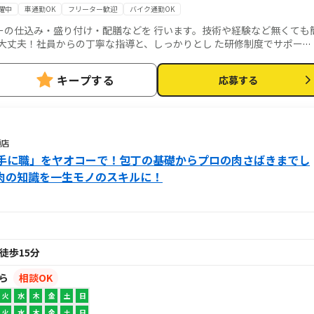
躍中
車通勤OK
フリーター歓迎
バイク通勤OK
ーの仕込み・盛り付け・配膳などを 行います。技術や経験など無くても
大丈夫！社員からの丁寧な指導と、しっかりとし た研修制度でサポート
 ります。患者様が元気になる食事を一緒に提供していきませんか
キープする
応募する
頭店
手に職」をヤオコーで！包丁の基礎からプロの肉さばきまでし
肉の知識を一生モノのスキルに！
徒歩15分
から
相談OK
火
水
木
金
土
日
火
水
木
金
土
日