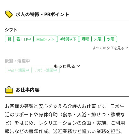
求人の特徴・PRポイント
シフト
朝
昼・日中
自由シフト
4時間以下
月曜
火曜
水曜
すべてのタグを見る
歓迎・活躍中
もっと見る
中高年活躍中
50代～活躍中
特徴
お仕事内容
社員登用あり
働き方
お客様の笑顔と安心を支える介護のお仕事です。日常生
友達と応募OK
制服あり
車通勤OK
バイク通勤OK
活のサポートや身体介助（食事・入浴・排せつ・移乗な
ど）をはじめ、レクリエーションの企画・実施、ご利用
給与
報告などの書類作成、送迎業務など幅広い業務を担当。
交通費支給