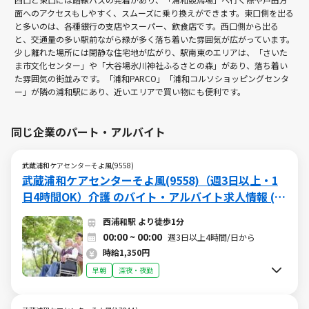
面へのアクセスもしやすく、スムーズに乗り換えができます。東口側を出る
と多いのは、各種銀行の支店やスーパー、飲食店です。西口側から出る
と、交通量の多い駅前ながら緑が多く落ち着いた雰囲気が広がっています。
少し離れた場所には閑静な住宅地が広がり、駅南東のエリアは、「さいた
ま市文化センター」や「大谷場氷川神社ふるさとの森」があり、落ち着い
た雰囲気の街並みです。「浦和PARCO」「浦和コルソショッピングセンタ
ー」が隣の浦和駅にあり、近いエリアで買い物にも便利です。
同じ企業のパート・アルバイト
武蔵浦和ケアセンターそよ風(9558)
武蔵浦和ケアセンターそよ風(9558)（週3日以上・1
日4時間OK）介護 のバイト・アルバイト求人情報 (W
015508183)（深夜）
西浦和駅 より徒歩1分
00:00 ~ 00:00
週3日以上4時間/日から
時給1,350円
早朝
深夜・夜勤