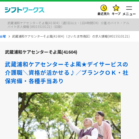
最近見た
キープ
メニュー
武蔵浦和ケアセンターそよ風(41604)（週3日以上・1日4時間OK）介護 のバイト・アル
バイト求人情報 (W015510121)（日勤）
金曜
武蔵浦和ケアセンターそよ風(41604)（さいたま市南区）の求人情報(W015510121)
武蔵浦和ケアセンターそよ風(41604)
武蔵浦和ケアセンターそよ風★デイサービスの
介護職＼資格が活かせる♪／ブランクＯＫ・社
保完備・各種手当あり