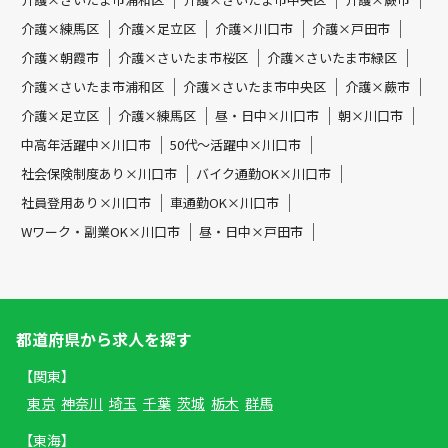
介護×練馬区
介護×足立区
介護×川口市
介護×戸田市
介護×朝霞市
介護×さいたま市桜区
介護×さいたま市緑区
介護×さいたま市浦和区
介護×さいたま市中央区
介護×蕨市
介護×足立区
介護×練馬区
昼・日中×川口市
朝×川口市
中高年活躍中×川口市
50代～活躍中×川口市
社会保険制度あり×川口市
バイク通勤OK×川口市
社員登用あり×川口市
車通勤OK×川口市
Wワーク・副業OK×川口市
昼・日中×戸田市
都道府県から求人を探す
【関東】
東京
神奈川
埼玉
千葉
茨城
栃木
群馬
【東海】