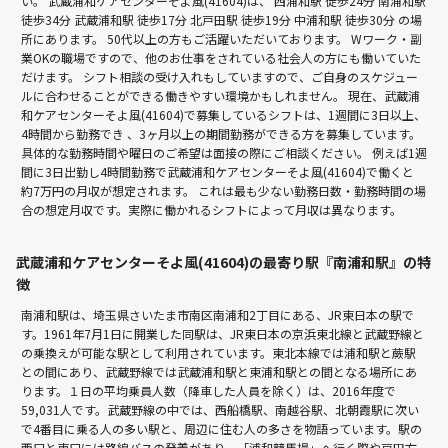
い。 武蔵浦和ケアセンターそよ風(41604)は、
西浦和駅 徒歩24分
南浦和駅
徒歩34分
武蔵浦和駅 徒歩17分
北戸田駅 徒歩19分
中浦和駅 徒歩30分
の場
所にあります。 50代以上の方もご活躍いただいております。 Wワーク・副
業OKの職場ですので、他のお仕事をされている社会人の方にも働いていた
だけます。 シフト相談の受け入れもしていますので、ご自身のスケジュー
ルに合わせることができる働きやすい環境かもしれません。 現在、武蔵浦
和ケアセンターそよ風(41604)で募集しているシフトは、1週間に3日以上、
4時間から勤務でき 、3ヶ月以上の期間勤務ができる方を募集しています。
具体的な勤務時間や曜日のご希望は面接の際にご相談ください。 例えば1週
間に3日出勤し4時間勤務で武蔵浦和ケアセンターそよ風(41604)で働くと
約7万円の月収が想定されます。 これは最も少ない勤務日数・勤務時間の場
合の想定月収です。実際に働かれるシフトによって月収は異なります。
武蔵浦和ケアセンターそよ風(41604)の最寄り駅『南浦和駅』の特
徴
南浦和駅は、埼玉県さいたま市南区南浦和2丁目にある、JR東日本の駅で
す。1961年7月1日に開業した同駅は、JR東日本の京浜東北線と武蔵野線と
の乗換えが可能な駅として利用されています。東北本線では浦和駅と蕨駅
との間にあり、武蔵野線では武蔵浦和駅と東浦和駅との間となる場所にあ
ります。１日の平均乗員人数（降車した人員を除く）は、2016年度で
59,031人です。武蔵野線の中では、西船橋駅、南越谷駅、北朝霞駅に次い
で4番目に乗る人の多い駅と、周辺に住む人の多さを物語っています。駅の
西口と東口には路線バスの発着があり、「浦和競馬場」へ行く際や戸田方