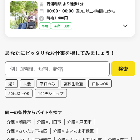
5546364)（深夜）
西浦和駅 より徒歩1分
00:00 ~ 00:00
週3日以上4時間/日から
時給1,400円
早朝
深夜・夜勤
あなたにピッタリなお仕事を探してみましょう！
週2
扶養
平日のみ
高校生歓迎
日払いOK
50代以上OK
100円ショップ
同一の条件からバイトを探す
介護×朝霞市
介護×川口市
介護×戸田市
介護×さいたま市桜区
介護×さいたま市緑区
介護×さいたま市浦和区
介護×さいたま市中央区
介護×蕨市