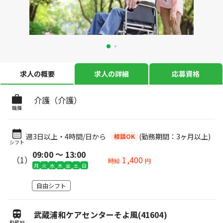
求人の概要
求人の詳細
応募資格
介護（介護）
職種
週3日以上・4時間/日から
(勤務期間：3ヶ月以上)
相談OK
シフト
09:00 〜 13:00
（1）
1,400
時給
円
月
火
水
木
金
土
日
自由シフト
武蔵浦和ケアセンターそよ風(41604)
勤務地