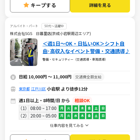
キープする
詳細を見る
アルバイト・パート
50代～活躍中
株式会社SGS 日暮里店(京成小岩駅周辺エリア)
＜週1日～OK・日払いOK＞シフト自
由･高収入なイベント警備・交通誘導♪
警備・セキュリティー（交通誘導・車両誘導）
日給 10,000円 ～ 11,000円
交通費全額支給
小岩駅 より徒歩12分
東京都
江戸川区
週1日以上・8時間/日 から
相談OK
1
08:00 ~ 17:00
月
火
水
木
金
土
日
2
20:00 ~ 05:00
月
火
水
木
金
土
日
仕事内容を見てみる