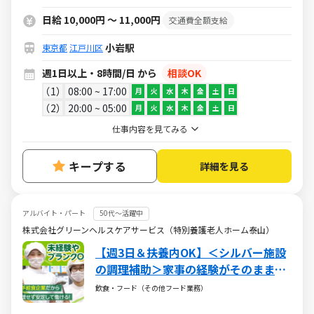
日給 10,000円 ～ 11,000円
交通費全額支給
小岩駅
東京都
江戸川区
週1日以上・8時間/日 から
相談OK
1
08:00 ~ 17:00
月
火
水
木
金
土
日
2
20:00 ~ 05:00
月
火
水
木
金
土
日
仕事内容を見てみる
キープする
詳細を見る
アルバイト・パート
50代～活躍中
株式会社グリーンヘルスケアサービス（特別養護老人ホーム泰山）
【週3日＆扶養内OK】＜シルバー施設
の調理補助＞家事の経験がそのまま仕
事に★ブランクOK／お得な社割／全国
飲食・フード（その他フード業務）
で給食サービスを展開する安定の老舗