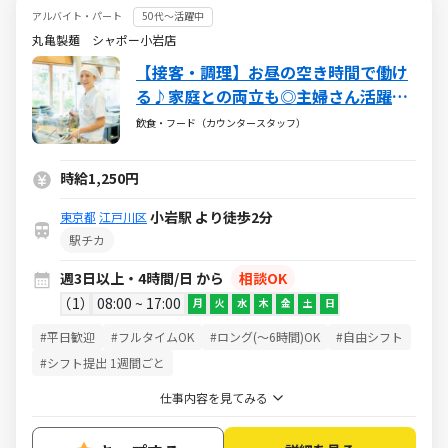
アルバイト・パート
50代～活躍中
丸亀製麺 シャポー小岩店
【接客・調理】お昼の空き時間で働け
る♪家庭との両立も◎主婦さん活躍中
♪お子さまが無償で食事を楽しめる家
飲食・フード（カウンタースタッフ）
族食堂制度あり！
時給1,250円
小岩駅 より徒歩2分
東京都
江戸川区
駅チカ
週3日以上・4時間/日 から
相談OK
1
08:00 ~ 17:00
月
火
水
木
金
土
日
#平日歓迎
#フルタイムOK
#ロング(～6時間)OK
#自由シフト
#シフト提出 1週間ごと
仕事内容を見てみる