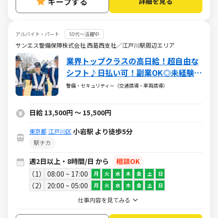
キープする
詳細を見る
アルバイト・パート
50代～活躍中
サンエス警備保障株式会社 西葛西支社／江戸川駅周辺エリア
業界トップクラスの高日給！超自由な
シフト♪日払い可！副業OK◎未経験大
歓迎
警備・セキュリティー（交通誘導・車両誘導）
日給 13,500円 ～ 15,500円
小岩駅 より徒歩5分
東京都
江戸川区
駅チカ
週2日以上・8時間/日 から
相談OK
1
08:00 ~ 17:00
月
火
水
木
金
土
日
2
20:00 ~ 05:00
月
火
水
木
金
土
日
仕事内容を見てみる