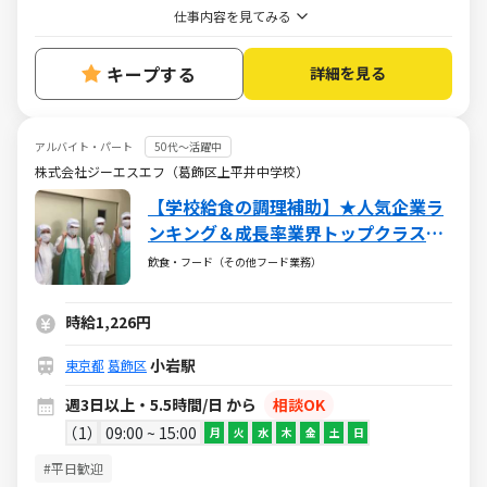
仕事内容を見てみる
キープする
詳細を見る
アルバイト・パート
50代～活躍中
株式会社ジーエスエフ（葛飾区上平井中学校）
【学校給食の調理補助】★人気企業ラ
ンキング＆成長率業界トップクラス★
ブランクOK★お得な社割★安定の老舗
飲食・フード（その他フード業務）
企業グリーンハウスグループ！
時給1,226円
小岩駅
東京都
葛飾区
週3日以上・5.5時間/日 から
相談OK
1
09:00 ~ 15:00
月
火
水
木
金
土
日
#平日歓迎