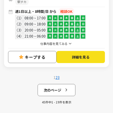
駅チカ
週1日以上・8時間/日 から
相談OK
1
08:00 ~ 17:00
月
火
水
木
金
土
日
2
09:00 ~ 18:00
月
火
水
木
金
土
日
3
20:00 ~ 05:00
月
火
水
木
金
土
日
4
21:00 ~ 06:00
月
火
水
木
金
土
日
仕事内容を見てみる
キープする
詳細を見る
1
2
3
次のページ
45件中1 - 19件を表示