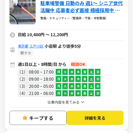
駐車場警備 日勤のみ 週1～ シニア世代
活躍中 応募者必ず面接 積極採用中 未
経験大歓迎 年齢・性別・経験・体力問
警備・セキュリティー（警備員・守衛・常駐警備）
わず誰でも活躍可 入社祝金4万円有
日給 10,400円 ～ 12,200円
小岩駅 より徒歩5分
東京都
江戸川区
駅チカ
週1日以上・8時間/日 から
相談OK
1
08:00 ~ 17:00
月
火
水
木
金
土
日
2
09:00 ~ 18:00
月
火
水
木
金
土
日
3
20:00 ~ 05:00
月
火
水
木
金
土
日
4
21:00 ~ 06:00
月
火
水
木
金
土
日
仕事内容を見てみる
キープする
詳細を見る