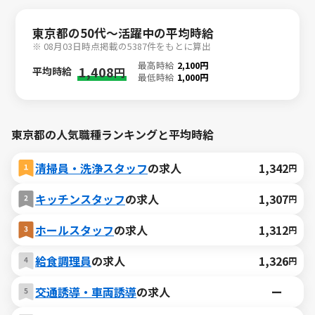
東京都の50代～活躍中の平均時給
※ 08月03日時点掲載の5387件をもとに算出
最高時給
2,100円
1,408
平均時給
円
最低時給
1,000円
東京都の人気職種ランキングと平均時給
清掃員・洗浄スタッフ
の求人
1,342
円
キッチンスタッフ
の求人
1,307
円
ホールスタッフ
の求人
1,312
円
給食調理員
の求人
1,326
円
交通誘導・車両誘導
の求人
ー