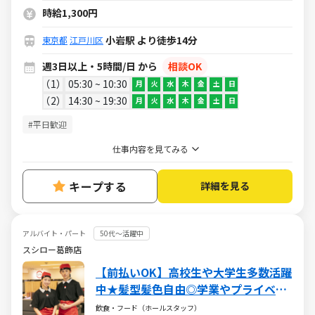
企業グリーンハウスグループ！
時給1,300円
小岩駅 より徒歩14分
東京都
江戸川区
週3日以上・5時間/日 から
相談OK
1
05:30 ~ 10:30
月
火
水
木
金
土
日
2
14:30 ~ 19:30
月
火
水
木
金
土
日
#平日歓迎
仕事内容を見てみる
キープする
詳細を見る
アルバイト・パート
50代～活躍中
スシロー葛飾店
【前払いOK】高校生や大学生多数活躍
中★髪型髪色自由◎学業やプライベー
トと両立も可能！食事補助（30％割
飲食・フード（ホールスタッフ）