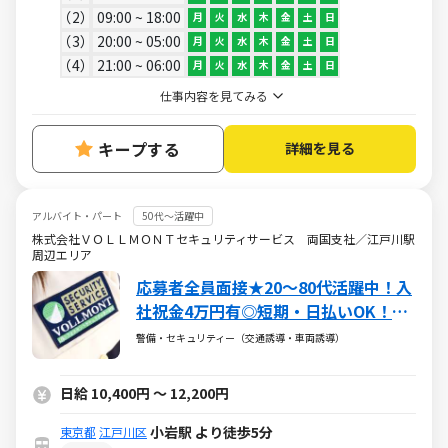
2
09:00 ~ 18:00
月
火
水
木
金
土
日
3
20:00 ~ 05:00
月
火
水
木
金
土
日
4
21:00 ~ 06:00
月
火
水
木
金
土
日
仕事内容を見てみる
キープする
詳細を見る
アルバイト・パート
50代～活躍中
株式会社ＶＯＬＬＭＯＮＴセキュリティサービス 両国支社／江戸川駅
周辺エリア
応募者全員面接★20～80代活躍中！入
社祝金4万円有◎短期・日払いOK！副
業可
警備・セキュリティー（交通誘導・車両誘導）
日給 10,400円 ～ 12,200円
小岩駅 より徒歩5分
東京都
江戸川区