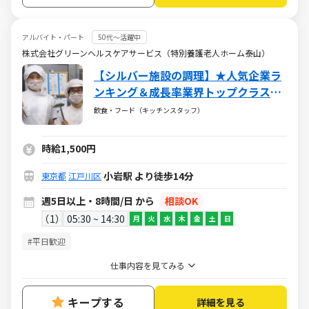
アルバイト・パート
50代～活躍中
株式会社グリーンヘルスケアサービス（特別養護老人ホーム泰山）
【シルバー施設の調理】★人気企業ラ
ンキング＆成長率業界トップクラス★
ブランクOK★お得な社割★安定の老舗
飲食・フード（キッチンスタッフ）
企業グリーンハウスグループ！
時給1,500円
小岩駅 より徒歩14分
東京都
江戸川区
週5日以上・8時間/日 から
相談OK
1
05:30 ~ 14:30
月
火
水
木
金
土
日
#平日歓迎
仕事内容を見てみる
キープする
詳細を見る