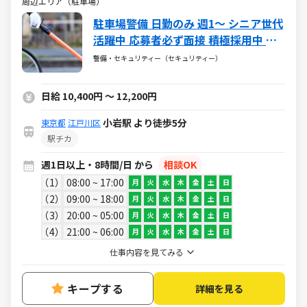
周辺エリア（駐車場）
駐車場警備 日勤のみ 週1～ シニア世代
活躍中 応募者必ず面接 積極採用中 未
経験大歓迎 年齢・性別・経験・体力問
警備・セキュリティー（セキュリティー）
わず誰でも活躍可 入社祝金4万円有
日給 10,400円 ～ 12,200円
小岩駅 より徒歩5分
東京都
江戸川区
駅チカ
週1日以上・8時間/日 から
相談OK
1
08:00 ~ 17:00
月
火
水
木
金
土
日
2
09:00 ~ 18:00
月
火
水
木
金
土
日
3
20:00 ~ 05:00
月
火
水
木
金
土
日
4
21:00 ~ 06:00
月
火
水
木
金
土
日
仕事内容を見てみる
キープする
詳細を見る