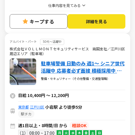
仕事内容を見てみる
キープする
詳細を見る
アルバイト・パート
50代～活躍中
株式会社ＶＯＬＬＭＯＮＴセキュリティサービス 両国支社／江戸川区
周辺エリア（駐車場）
駐車場警備 日勤のみ 週1～ シニア世代
活躍中 応募者必ず面接 積極採用中 未
経験大歓迎 年齢・性別・経験・体力問
警備・セキュリティー（その他警備・交通整理職）
わず誰でも活躍可 入社祝金4万円有
日給 10,400円 ～ 12,200円
小岩駅 より徒歩5分
東京都
江戸川区
駅チカ
週1日以上・8時間/日 から
相談OK
1
08:00 ~ 17:00
月
火
水
木
金
土
日