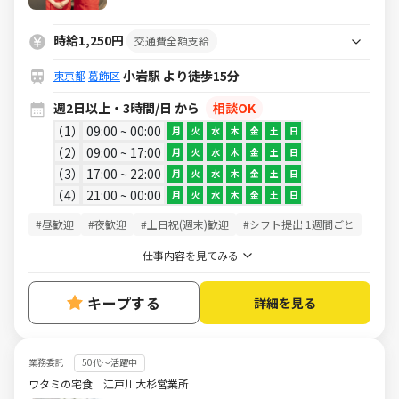
引）や映画・レジャー・旅行が割引に
なるベネフィットステーション加入あ
時給1,250円
交通費全額支給
り★
小岩駅 より徒歩15分
東京都
葛飾区
週2日以上・3時間/日 から
相談OK
1
09:00 ~ 00:00
月
火
水
木
金
土
日
2
09:00 ~ 17:00
月
火
水
木
金
土
日
3
17:00 ~ 22:00
月
火
水
木
金
土
日
4
21:00 ~ 00:00
月
火
水
木
金
土
日
#昼歓迎
#夜歓迎
#土日祝(週末)歓迎
#シフト提出 1週間ごと
仕事内容を見てみる
キープする
詳細を見る
業務委託
50代～活躍中
ワタミの宅食 江戸川大杉営業所