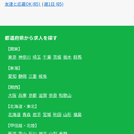
友達と応募OK (85)
週1日 (85)
都道府県から求人を探す
【関東】
東京
神奈川
埼玉
千葉
茨城
栃木
群馬
【東海】
愛知
静岡
三重
岐阜
【関西】
大阪
兵庫
京都
滋賀
奈良
和歌山
【北海道・東北】
北海道
青森
岩手
宮城
秋田
山形
福島
【甲信越・北陸】
新潟
富山
石川
福井
山梨
長野