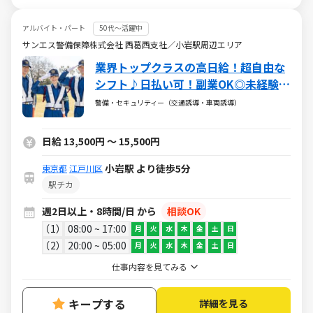
アルバイト・パート
50代～活躍中
サンエス警備保障株式会社 西葛西支社／小岩駅周辺エリア
業界トップクラスの高日給！超自由な
シフト♪日払い可！副業OK◎未経験大
歓迎
警備・セキュリティー（交通誘導・車両誘導）
日給 13,500円 ～ 15,500円
小岩駅 より徒歩5分
東京都
江戸川区
駅チカ
週2日以上・8時間/日 から
相談OK
1
08:00 ~ 17:00
月
火
水
木
金
土
日
2
20:00 ~ 05:00
月
火
水
木
金
土
日
仕事内容を見てみる
キープする
詳細を見る