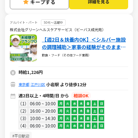
キープする
詳細を見る
アルバイト・パート
50代～活躍中
株式会社グリーンヘルスケアサービス（ビーバス成光苑）
【週2日＆扶養内OK】＜シルバー施設
の調理補助＞家事の経験がそのまま仕
事に★ブランクOK／お得な社割／全国
飲食・フード（その他フード業務）
で給食サービスを展開する安定の老舗
企業グリーンハウスグループ！
時給1,226円
小岩駅 より徒歩12分
東京都
江戸川区
週2日以上・4時間/日 から
相談OK
1
06:00 ~ 10:00
月
火
水
木
金
土
日
2
16:00 ~ 20:00
月
火
水
木
金
土
日
3
10:00 ~ 14:30
月
火
水
木
金
土
日
4
06:00 ~ 10:00
月
火
水
木
金
土
日
#平日歓迎