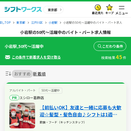
東京都
最近見た
キープ
メニュー
しTOP
東京都
江戸川区
小岩駅
小岩駅の50代～活躍中のバイト・パート求人
小岩駅の50代～活躍中のバイト・パート求人情報
小岩駅,50代～活躍中
こだわり条件
45
この条件で新着求人を受け取る
検索結果
件
おすすめ
新着順
アルバイト・パート
50代～活躍中
PR
スシロー葛飾店
【前払いOK】友達と一緒に応募も大歓
迎☆髪型・髪色自由♪シフトは1週間
ごとに調整可能なので無理なく働けま
飲食・フード（キッチンスタッフ）
す♪食事補助（30％割引）や土日祝は