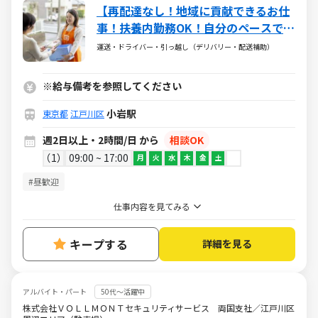
【再配達なし！地域に貢献できるお仕
事！扶養内勤務OK！自分のペースで働
ける】ワタミの宅食「まごころさん」
運送・ドライバー・引っ越し（デリバリー・配送補助）
募集！接客少なめ◎固定ルートで安心
♪幅広い世代の方が活躍されていま
※給与備考を参照してください
す！！
小岩駅
東京都
江戸川区
週2日以上・2時間/日 から
相談OK
1
09:00 ~ 17:00
月
火
水
木
金
土
#昼歓迎
仕事内容を見てみる
キープする
詳細を見る
アルバイト・パート
50代～活躍中
株式会社ＶＯＬＬＭＯＮＴセキュリティサービス 両国支社／江戸川区