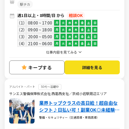
駅チカ
週1日以上・8時間/日 から
相談OK
1
08:00 ~ 17:00
月
火
水
木
金
土
日
2
09:00 ~ 18:00
月
火
水
木
金
土
日
3
20:00 ~ 05:00
月
火
水
木
金
土
日
4
21:00 ~ 06:00
月
火
水
木
金
土
日
仕事内容を見てみる
キープする
詳細を見る
アルバイト・パート
50代～活躍中
サンエス警備保障株式会社 西葛西支社／京成小岩駅周辺エリア
業界トップクラスの高日給！超自由な
シフト♪日払い可！副業OK◎未経験大
歓迎
警備・セキュリティー（交通誘導・車両誘導）