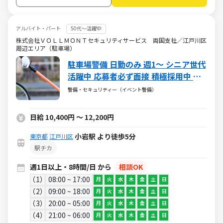
アルバイト・パート
50代～活躍中
株式会社ＶＯＬＬＭＯＮＴセキュリティサービス 両国支社／江戸川区
周辺エリア（駐車場）
駐車場警備 日勤のみ 週1～ シニア世代
活躍中 応募者必ず面接 積極採用中 未
経験大歓迎 年齢・性別・経験・体力問
警備・セキュリティー（イベント警備）
わず誰でも活躍可 入社祝金4万円有
日給 10,400円 ～ 12,200円
小岩駅 より徒歩5分
東京都
江戸川区
駅チカ
週1日以上・8時間/日 から
相談OK
1
08:00 ~ 17:00
月
火
水
木
金
土
日
2
09:00 ~ 18:00
月
火
水
木
金
土
日
3
20:00 ~ 05:00
月
火
水
木
金
土
日
4
21:00 ~ 06:00
月
火
水
木
金
土
日