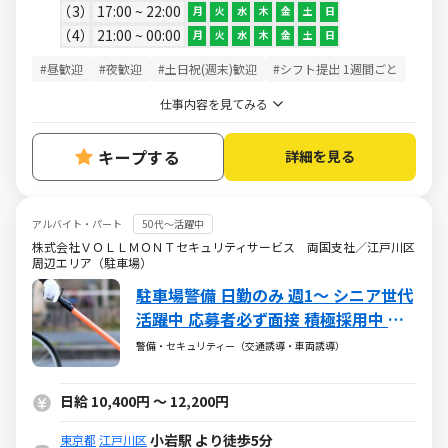
3
17:00 ~ 22:00
月
火
水
木
金
土
日
4
21:00 ~ 00:00
月
火
水
木
金
土
日
#昼歓迎
#夜歓迎
#土日祝(週末)歓迎
#シフト提出 1週間ごと
仕事内容を見てみる
キープする
詳細を見る
アルバイト・パート
50代～活躍中
株式会社ＶＯＬＬＭＯＮＴセキュリティサービス 両国支社／江戸川区
周辺エリア（駐車場）
駐車場警備 日勤のみ 週1～ シニア世代
活躍中 応募者必ず面接 積極採用中 未
経験大歓迎 年齢・性別・経験・体力問
警備・セキュリティー（交通誘導・車両誘導）
わず誰でも活躍可 入社祝金4万円有
日給 10,400円 ～ 12,200円
小岩駅 より徒歩5分
東京都
江戸川区