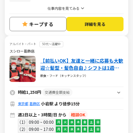
仕事内容を見てみる
キープする
詳細を見る
アルバイト・パート
50代～活躍中
スシロー葛飾店
【前払いOK】友達と一緒に応募も大歓
迎☆髪型・髪色自由♪シフトは1週間
ごとに調整可能なので無理なく働けま
飲食・フード（キッチンスタッフ）
す♪食事補助（30％割引）や土日祝は
時給UPなど嬉しい制度がそろってます
時給1,250円
交通費全額支給
★
小岩駅 より徒歩15分
東京都
葛飾区
週2日以上・3時間/日 から
相談OK
1
09:00 ~ 00:00
月
火
水
木
金
土
日
2
09:00 ~ 17:00
月
火
水
木
金
土
日