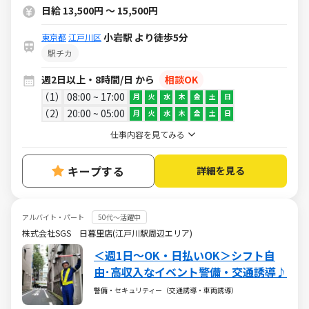
日給 13,500円 ～ 15,500円
小岩駅 より徒歩5分
東京都
江戸川区
駅チカ
週2日以上・8時間/日 から
相談OK
1
08:00 ~ 17:00
月
火
水
木
金
土
日
2
20:00 ~ 05:00
月
火
水
木
金
土
日
仕事内容を見てみる
キープする
詳細を見る
アルバイト・パート
50代～活躍中
株式会社SGS 日暮里店(江戸川駅周辺エリア)
＜週1日～OK・日払いOK＞シフト自
由･高収入なイベント警備・交通誘導♪
警備・セキュリティー（交通誘導・車両誘導）