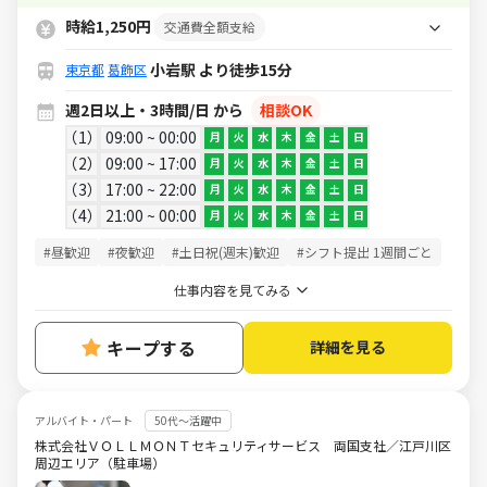
時給UPなど嬉しい制度がそろってます
時給1,250円
交通費全額支給
★
小岩駅 より徒歩15分
東京都
葛飾区
週2日以上・3時間/日 から
相談OK
1
09:00 ~ 00:00
月
火
水
木
金
土
日
2
09:00 ~ 17:00
月
火
水
木
金
土
日
3
17:00 ~ 22:00
月
火
水
木
金
土
日
4
21:00 ~ 00:00
月
火
水
木
金
土
日
#昼歓迎
#夜歓迎
#土日祝(週末)歓迎
#シフト提出 1週間ごと
仕事内容を見てみる
キープする
詳細を見る
アルバイト・パート
50代～活躍中
株式会社ＶＯＬＬＭＯＮＴセキュリティサービス 両国支社／江戸川区
周辺エリア（駐車場）