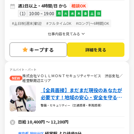
週2日以上・4時間/日 から
相談OK
1
10:00 ~ 19:00
月
火
水
木
金
土
日
#土日祝(週末)歓迎
#フルタイムOK
#ロング(～6時間)OK
仕事内容を見てみる
キープする
詳細を見る
アルバイト・パート
株式会社ＶＯＬＬＭＯＮＴセキュリティサービス 渋谷支社／
NEW
経堂駅周辺エリア
【全員面接】まだまだ現役のあなたが
必要です！地域の安心・安全を守るお
仕事◎60代～80代活躍中
警備・セキュリティー（交通誘導・車両誘導）
日給 10,400円 ～ 12,200円
経堂駅 より徒歩5分
東京都
世田谷区