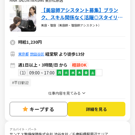
HAIR SALON IWASAKI 東京松原店
【美容師アシスタント募集】ブラン
ク、スキル関係なく活躍◎スタイリス
トデビューも完全サポート
美容・理容（美容師・理容師アシスタント）
時給1,230円
経堂駅 より徒歩13分
東京都
世田谷区
週1日以上・3時間/日 から
相談OK
1
09:00 ~ 17:00
月
火
水
木
金
土
#平日歓迎
仕事内容を見てみる
キープする
詳細を見る
アルバイト・パート
サンエス警備保障株式会社 渋谷支社／千歳船橋駅周辺エリア