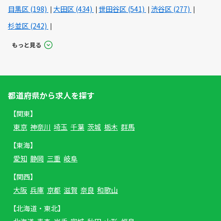
目黒区 (198)
大田区 (434)
世田谷区 (541)
渋谷区 (277)
杉並区 (242)
もっと見る
都道府県から求人を探す
【関東】
東京
神奈川
埼玉
千葉
茨城
栃木
群馬
【東海】
愛知
静岡
三重
岐阜
【関西】
大阪
兵庫
京都
滋賀
奈良
和歌山
【北海道・東北】