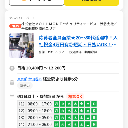
アルバイト・パート
株式会社ＶＯＬＬＭＯＮＴセキュリティサービス 渋谷支社／
NEW
千歳船橋駅周辺エリア
応募者全員面接★20～80代活躍中！入
社祝金4万円有◎短期・日払いOK！副
業可
警備・セキュリティー（交通誘導・車両誘導）
日給 10,400円 ～ 12,200円
経堂駅 より徒歩5分
東京都
世田谷区
駅チカ
週1日以上・8時間/日 から
相談OK
1
08:00 ~ 17:00
月
火
水
木
金
土
日
2
09:00 ~ 18:00
月
火
水
木
金
土
日
3
20:00 ~ 05:00
月
火
水
木
金
土
日
4
21:00 ~ 06:00
月
火
水
木
金
土
日