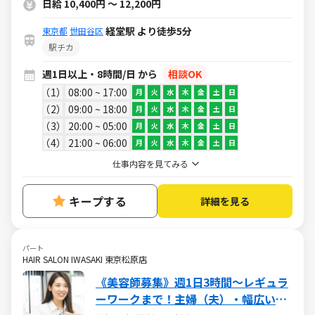
日給 10,400円 ～ 12,200円
経堂駅 より徒歩5分
東京都
世田谷区
駅チカ
週1日以上・8時間/日 から
相談OK
1
08:00 ~ 17:00
月
火
水
木
金
土
日
2
09:00 ~ 18:00
月
火
水
木
金
土
日
3
20:00 ~ 05:00
月
火
水
木
金
土
日
4
21:00 ~ 06:00
月
火
水
木
金
土
日
仕事内容を見てみる
キープする
詳細を見る
パート
HAIR SALON IWASAKI 東京松原店
《美容師募集》週1日3時間～レギュラ
ーワークまで！主婦（夫）・幅広い年