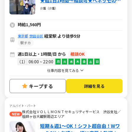
★週1日1時間～相談可★ベネッセの登
録ヘルパー
介護（介護）
時給1,560円
経堂駅 より徒歩5分
東京都
世田谷区
駅チカ
週1日以上・1時間/日 から
相談OK
1
06:00 ~ 22:00
月
火
水
木
金
土
日
仕事内容を見てみる
キープする
詳細を見る
アルバイト・パート
株式会社ＶＯＬＬＭＯＮＴセキュリティサービス 渋谷支社／
NEW
祖師ヶ谷大蔵駅周辺エリア
短期＆週1～OK！シフト超自由！Wワ