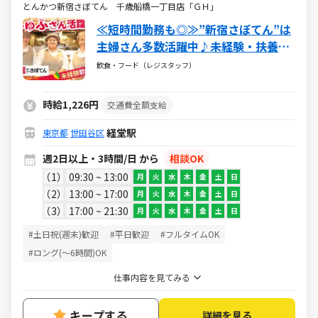
とんかつ新宿さぼてん 千歳船橋一丁目店「ＧＨ」
≪短時間勤務も◎≫”新宿さぼてん”は
主婦さん多数活躍中♪未経験・扶養内
も歓迎☆ 【お弁当・お惣菜の販売＆調
飲食・フード（レジスタッフ）
理】シフト相談OK！ご家庭との両立も
バッチリ◎
時給1,226円
交通費全額支給
経堂駅
東京都
世田谷区
週2日以上・3時間/日 から
相談OK
1
09:30 ~ 13:00
月
火
水
木
金
土
日
2
13:00 ~ 17:00
月
火
水
木
金
土
日
3
17:00 ~ 21:30
月
火
水
木
金
土
日
#土日祝(週末)歓迎
#平日歓迎
#フルタイムOK
#ロング(～6時間)OK
仕事内容を見てみる
キープする
詳細を見る