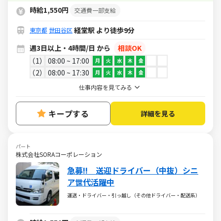
時給1,550円
交通費一部支給
経堂駅 より徒歩9分
東京都
世田谷区
週3日以上・4時間/日 から
相談OK
1
08:00 ~ 17:00
月
火
水
木
金
2
08:00 ~ 17:30
月
火
水
木
金
仕事内容を見てみる
キープする
詳細を見る
パート
株式会社SORAコーポレーション
急募!! 送迎ドライバー（中抜）シニ
ア世代活躍中
運送・ドライバー・引っ越し（その他ドライバー・配送系）