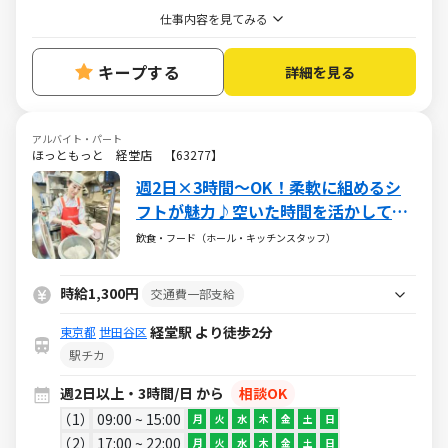
仕事内容を見てみる
キープする
詳細を見る
アルバイト・パート
ほっともっと 経堂店 【63277】
週2日×3時間～OK！柔軟に組めるシ
フトが魅力♪空いた時間を活かして働
けちゃう♪
飲食・フード（ホール・キッチンスタッフ）
時給1,300円
交通費一部支給
経堂駅 より徒歩2分
東京都
世田谷区
駅チカ
週2日以上・3時間/日 から
相談OK
1
09:00 ~ 15:00
月
火
水
木
金
土
日
2
17:00 ~ 22:00
月
火
水
木
金
土
日