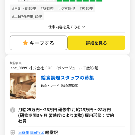
#早朝・朝歓迎
#昼歓迎
#夕方歓迎
#夜歓迎
#土日祝(週末)歓迎
仕事内容を見てみる
キープする
詳細を見る
契約社員
leoc_98991株式会社LEOC (ボンセジュール千歳船橋)
給食調理スタッフの募集
飲食・フード（給食調理員）
月給25万円～28万円 研修中 月給25万円～28万円
(研修期間3ヶ月 習熟度により変動) 雇用形態：契約
社員
経堂駅
東京都
世田谷区