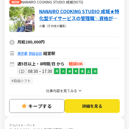
NEW
NANAIRO COOKING STUDIO 成城(9075)
NANAIRO COOKING STUDIO 成城★特
化型デイサービスの管理職＼資格が活
かせる♪／ブランクＯＫ・社保完備・
介護（その他介護系）
各種手当あり
月給280,000円
経堂駅
東京都
世田谷区
週5日以上・8時間/日 から
相談OK
1
08:30 ~ 17:30
月
火
水
木
金
土
日
#自由シフト
仕事内容を見てみる
キープする
詳細を見る
アルバイト・パート