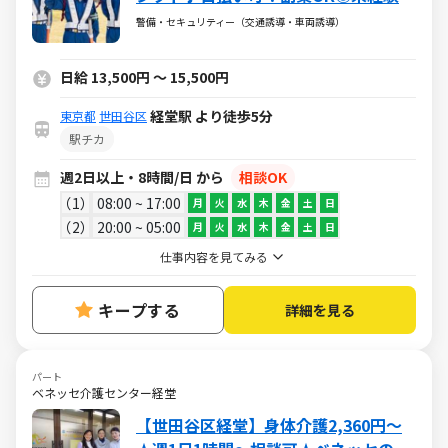
歓迎
警備・セキュリティー（交通誘導・車両誘導）
日給 13,500円 ～ 15,500円
経堂駅 より徒歩5分
東京都
世田谷区
駅チカ
週2日以上・8時間/日 から
相談OK
1
08:00 ~ 17:00
月
火
水
木
金
土
日
2
20:00 ~ 05:00
月
火
水
木
金
土
日
仕事内容を見てみる
キープする
詳細を見る
パート
ベネッセ介護センター経堂
【世田谷区経堂】身体介護2,360円～