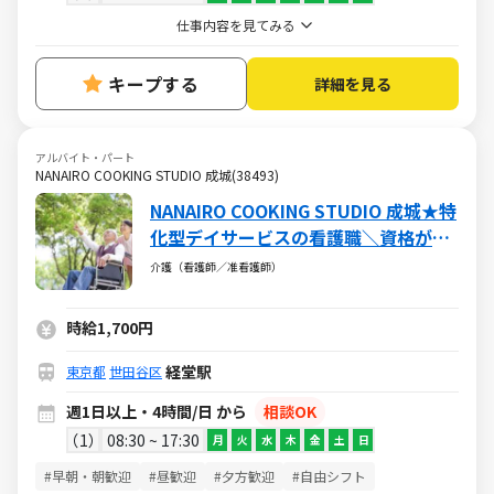
仕事内容を見てみる
キープする
詳細を見る
アルバイト・パート
NANAIRO COOKING STUDIO 成城(38493)
NANAIRO COOKING STUDIO 成城★特
化型デイサービスの看護職＼資格が活
かせる♪／ブランクＯＫ・社保完備・
介護（看護師／准看護師）
各種手当あり
時給1,700円
経堂駅
東京都
世田谷区
週1日以上・4時間/日 から
相談OK
1
08:30 ~ 17:30
月
火
水
木
金
土
日
#早朝・朝歓迎
#昼歓迎
#夕方歓迎
#自由シフト