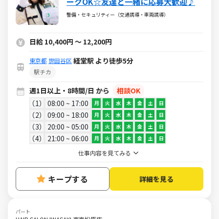
ークOK☆友達と一緒に応募大歓迎♪
警備・セキュリティー（交通誘導・車両誘導）
日給 10,400円 ～ 12,200円
経堂駅 より徒歩5分
東京都
世田谷区
駅チカ
週1日以上・8時間/日 から
相談OK
1
08:00 ~ 17:00
月
火
水
木
金
土
日
2
09:00 ~ 18:00
月
火
水
木
金
土
日
3
20:00 ~ 05:00
月
火
水
木
金
土
日
4
21:00 ~ 06:00
月
火
水
木
金
土
日
仕事内容を見てみる
キープする
詳細を見る
パート