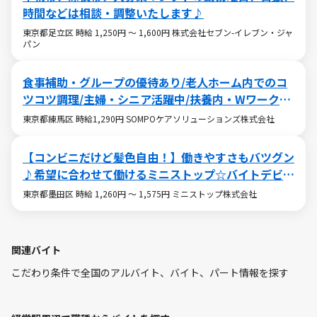
時間などは相談・調整いたします♪
東京都足立区 時給 1,250円 ～ 1,600円 株式会社セブン-イレブン・ジャ
パン
食事補助・グループの優待あり/老人ホーム内でのコ
ツコツ調理/主婦・シニア活躍中/扶養内・Wワークも
OK
東京都練馬区 時給1,290円 SOMPOケアソリューションズ株式会社
【コンビニだけど髪色自由！】働きやすさもバツグン
♪希望に合わせて働けるミニストップ☆バイトデビュ
ーも大歓迎です！☆
東京都墨田区 時給 1,260円 ～ 1,575円 ミニストップ株式会社
関連バイト
こだわり条件で全国のアルバイト、バイト、パート情報を探す