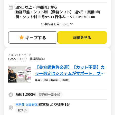
週5日以上・8時間/日 から
勤務形態：シフト制 【勤務シフト】 週5日・実働8時
間・シフト制 ※月9～11日休み ・5：30～20：00
仕事内容を見てみる
キープする
詳細を見る
アルバイト・パート
CASA COLOR 経堂駅前店
【美容師免許必須】【カット不要】カ
ラー選定はシステムがサポート。ブラ
ンク明けでも始めやすいカラー専門店
美容・理容（美容師・理容師）
です◎
時給1,300円
交通費一部支給
経堂駅 より徒歩1分
東京都
世田谷区
駅チカ