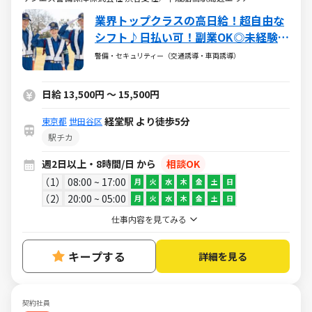
業界トップクラスの高日給！超自由な
シフト♪日払い可！副業OK◎未経験大
歓迎
警備・セキュリティー（交通誘導・車両誘導）
日給 13,500円 ～ 15,500円
経堂駅 より徒歩5分
東京都
世田谷区
駅チカ
週2日以上・8時間/日 から
相談OK
1
08:00 ~ 17:00
月
火
水
木
金
土
日
2
20:00 ~ 05:00
月
火
水
木
金
土
日
仕事内容を見てみる
キープする
詳細を見る
契約社員