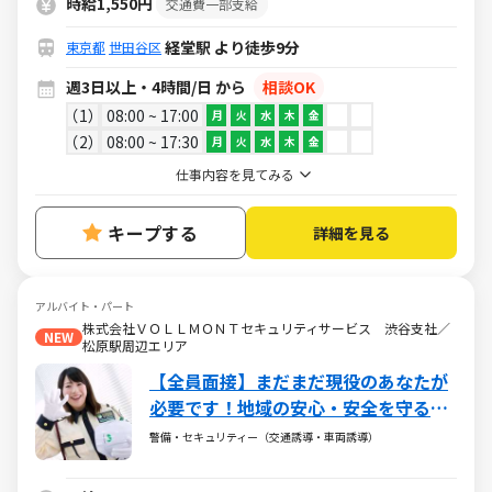
時給1,550円
交通費一部支給
経堂駅 より徒歩9分
東京都
世田谷区
週3日以上・4時間/日 から
相談OK
1
08:00 ~ 17:00
月
火
水
木
金
2
08:00 ~ 17:30
月
火
水
木
金
仕事内容を見てみる
キープする
詳細を見る
アルバイト・パート
株式会社ＶＯＬＬＭＯＮＴセキュリティサービス 渋谷支社／
NEW
松原駅周辺エリア
【全員面接】まだまだ現役のあなたが
必要です！地域の安心・安全を守るお
仕事◎60代～80代活躍中
警備・セキュリティー（交通誘導・車両誘導）