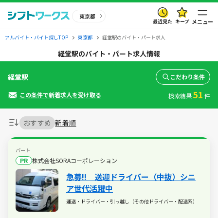
東京都
最近見た
キープ
メニュー
アルバイト・バイト探しTOP
東京都
経堂駅のバイト・パート求人
経堂駅のバイト・パート求人情報
経堂駅
こだわり条件
51
この条件で新着求人を受け取る
検索結果
件
おすすめ
新着順
パート
PR
株式会社SORAコーポレーション
急募!! 送迎ドライバー（中抜）シニ
ア世代活躍中
運送・ドライバー・引っ越し（その他ドライバー・配送系）