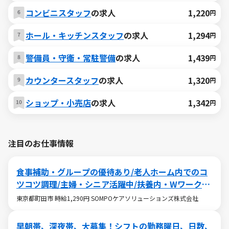
コンビニスタッフ
の求人
1,220
円
ホール・キッチンスタッフ
の求人
1,294
円
警備員・守衛・常駐警備
の求人
1,439
円
カウンタースタッフ
の求人
1,320
円
ショップ・小売店
の求人
1,342
円
注目のお仕事情報
食事補助・グループの優待あり/老人ホーム内でのコ
ツコツ調理/主婦・シニア活躍中/扶養内・Wワークも
OK
東京都町田市 時給1,290円 SOMPOケアソリューションズ株式会社
早朝帯、深夜帯、大募集！シフトの勤務曜日、日数、