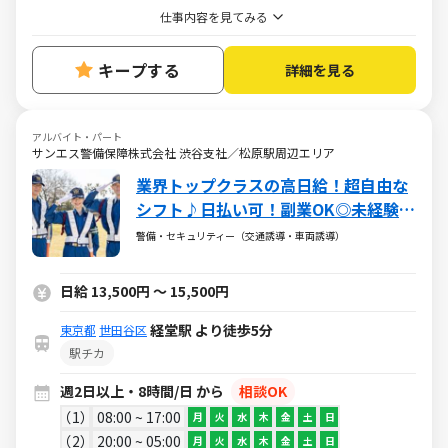
仕事内容を見てみる
キープする
詳細を見る
アルバイト・パート
サンエス警備保障株式会社 渋谷支社／松原駅周辺エリア
業界トップクラスの高日給！超自由な
シフト♪日払い可！副業OK◎未経験大
歓迎
警備・セキュリティー（交通誘導・車両誘導）
日給 13,500円 ～ 15,500円
経堂駅 より徒歩5分
東京都
世田谷区
駅チカ
週2日以上・8時間/日 から
相談OK
1
08:00 ~ 17:00
月
火
水
木
金
土
日
2
20:00 ~ 05:00
月
火
水
木
金
土
日