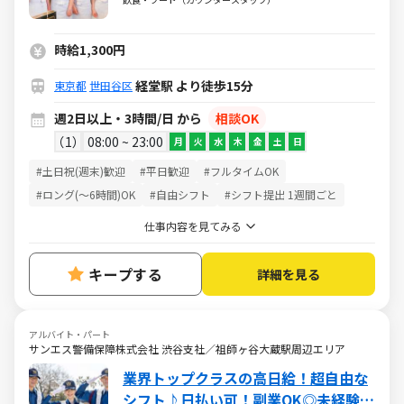
時給1,300円
経堂駅 より徒歩15分
東京都
世田谷区
週2日以上・3時間/日 から
相談OK
1
08:00 ~ 23:00
月
火
水
木
金
土
日
#土日祝(週末)歓迎
#平日歓迎
#フルタイムOK
#ロング(～6時間)OK
#自由シフト
#シフト提出 1週間ごと
仕事内容を見てみる
キープする
詳細を見る
アルバイト・パート
サンエス警備保障株式会社 渋谷支社／祖師ヶ谷大蔵駅周辺エリア
業界トップクラスの高日給！超自由な
シフト♪日払い可！副業OK◎未経験大