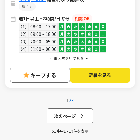
駅チカ
週1日以上・8時間/日 から
相談OK
1
08:00 ~ 17:00
月
火
水
木
金
土
日
2
09:00 ~ 18:00
月
火
水
木
金
土
日
3
20:00 ~ 05:00
月
火
水
木
金
土
日
4
21:00 ~ 06:00
月
火
水
木
金
土
日
仕事内容を見てみる
キープする
詳細を見る
1
2
3
次のページ
51件中1 - 19件を表示