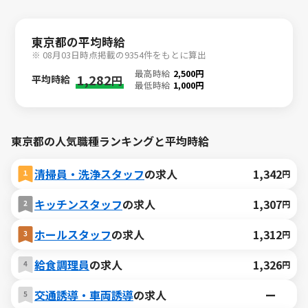
東京都の平均時給
※ 08月03日時点掲載の9354件をもとに算出
最高時給
2,500円
1,282
平均時給
円
最低時給
1,000円
東京都の人気職種ランキングと平均時給
清掃員・洗浄スタッフ
の求人
1,342
円
キッチンスタッフ
の求人
1,307
円
ホールスタッフ
の求人
1,312
円
給食調理員
の求人
1,326
円
交通誘導・車両誘導
の求人
ー