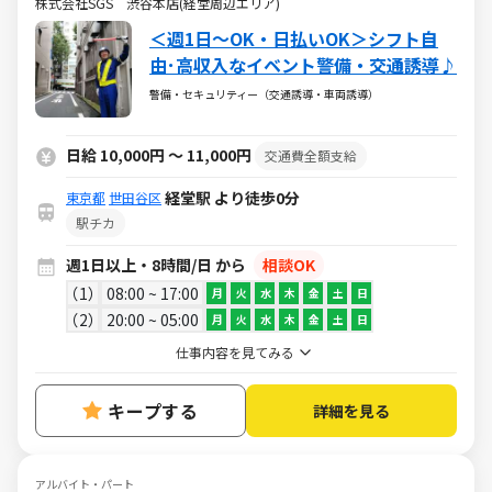
株式会社SGS 渋谷本店(経堂周辺エリア)
＜週1日～OK・日払いOK＞シフト自
由･高収入なイベント警備・交通誘導♪
警備・セキュリティー（交通誘導・車両誘導）
日給 10,000円 ～ 11,000円
交通費全額支給
経堂駅 より徒歩0分
東京都
世田谷区
駅チカ
週1日以上・8時間/日 から
相談OK
1
08:00 ~ 17:00
月
火
水
木
金
土
日
2
20:00 ~ 05:00
月
火
水
木
金
土
日
仕事内容を見てみる
キープする
詳細を見る
アルバイト・パート