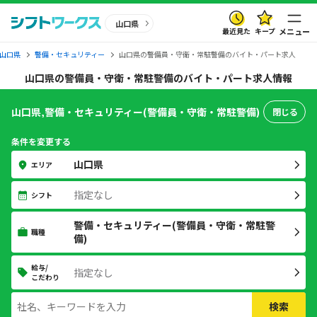
山口県
最近見た
キープ
メニュー
山口県
警備・セキュリティー
山口県の警備員・守衛・常駐警備のバイト・パート求人
山口県の警備員・守衛・常駐警備のバイト・パート求人情報
山口県,警備・セキュリティー(警備員・守衛・常駐警備)
閉じる
条件を変更する
山口県
エリア
指定なし
シフト
警備・セキュリティー(警備員・守衛・常駐警
職種
備)
給与/
指定なし
こだわり
検索