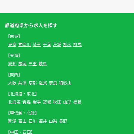
都道府県から求人を探す
【関東】
東京
神奈川
埼玉
千葉
茨城
栃木
群馬
【東海】
愛知
静岡
三重
岐阜
【関西】
大阪
兵庫
京都
滋賀
奈良
和歌山
【北海道・東北】
北海道
青森
岩手
宮城
秋田
山形
福島
【甲信越・北陸】
新潟
富山
石川
福井
山梨
長野
【中国・四国】