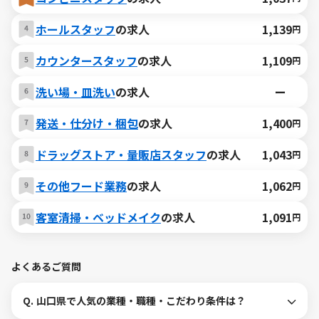
ホールスタッフ
の求人
1,139
円
カウンタースタッフ
の求人
1,109
円
洗い場・皿洗い
の求人
ー
発送・仕分け・梱包
の求人
1,400
円
ドラッグストア・量販店スタッフ
の求人
1,043
円
その他フード業務
の求人
1,062
円
客室清掃・ベッドメイク
の求人
1,091
円
よくあるご質問
Q.
山口県で人気の業種・職種・こだわり条件は？