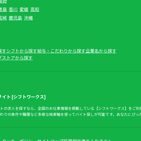
長野
徳島
香川
愛媛
高知
宮崎
鹿児島
沖縄
探す
シフトから探す
給与・こだわりから探す
企業名から探す
グストアから探す
イト [シフトワークス]
トの求人を探すなら、全国のお仕事情報を掲載している【シフトワークス】をご利
わりの条件や職種など多様な検索軸を使ってバイト探しが可能です。あなたにぴっ
ー
クッキーポリシー
サイトマップ
採用担当者のみなさまへ