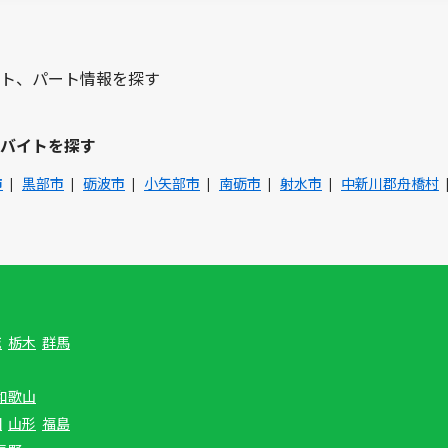
ト、パート情報を探す
バイトを探す
市
黒部市
砺波市
小矢部市
南砺市
射水市
中新川郡舟橋村
城
栃木
群馬
和歌山
田
山形
福島