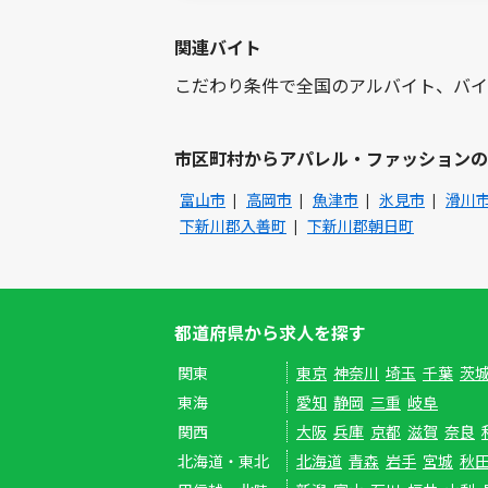
関連バイト
こだわり条件で全国のアルバイト、バイ
市区町村からアパレル・ファッションの
富山市
高岡市
魚津市
氷見市
滑川
下新川郡入善町
下新川郡朝日町
都道府県から求人を探す
関東
東京
神奈川
埼玉
千葉
茨
東海
愛知
静岡
三重
岐阜
関西
大阪
兵庫
京都
滋賀
奈良
北海道・東北
北海道
青森
岩手
宮城
秋