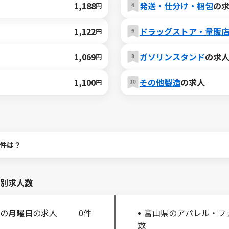
1,188
発送・仕分け・梱包
の
円
1,122
ドラッグストア・量販
円
1,069
ガソリンスタンド
の求
円
1,100
その他製造
の求人
円
件は？
別求人数
の
月曜日
の求人
0件
富山県のアパレル・フ
数