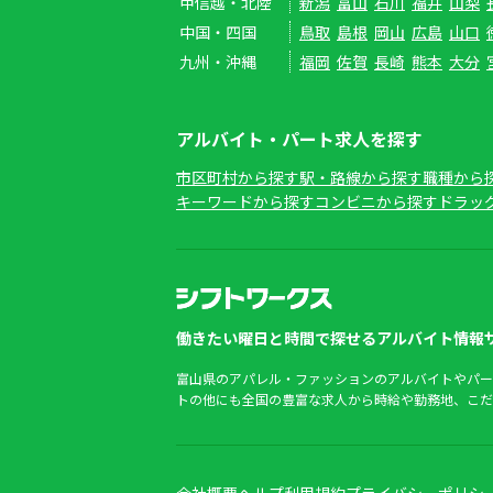
甲信越・北陸
新潟
富山
石川
福井
山梨
中国・四国
鳥取
島根
岡山
広島
山口
九州・沖縄
福岡
佐賀
長崎
熊本
大分
アルバイト・パート求人を探す
市区町村から探す
駅・路線から探す
職種から
キーワードから探す
コンビニから探す
ドラッ
働きたい曜日と時間で探せるアルバイト情報サ
富山県のアパレル・ファッションのアルバイトやパー
トの他にも全国の豊富な求人から時給や勤務地、こだ
会社概要
ヘルプ
利用規約
プライバシーポリシ