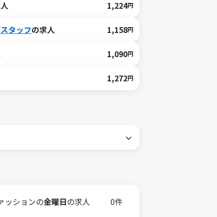
求人
1,224
円
店スタッフ
の求人
1,158
円
人
1,090
円
1,272
円
ァッションの
金曜日
の求人
0件