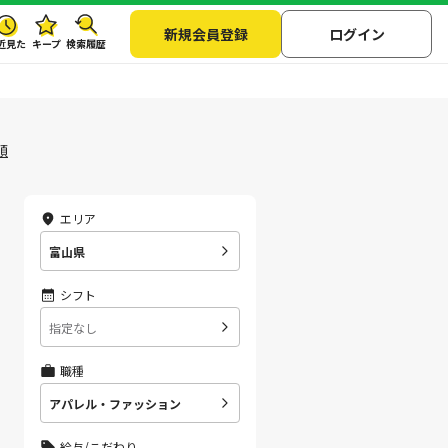
新規会員登録
ログイン
近見た
キープ
検索履歴
順
エリア
富山県
シフト
指定なし
職種
アパレル・ファッション
給与/こだわり