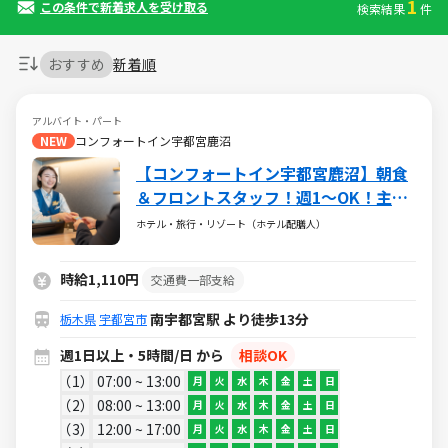
1
この条件で新着求人を受け取る
検索結果
件
おすすめ
新着順
アルバイト・パート
NEW
コンフォートイン宇都宮鹿沼
【コンフォートイン宇都宮鹿沼】朝食
＆フロントスタッフ！週1～OK！主婦
（夫）・学生・Wワーク大歓迎！男女
ホテル・旅行・リゾート（ホテル配膳人）
共に活躍中＜土日メインで勤務できる
方歓迎！＞
時給1,110円
交通費一部支給
南宇都宮駅 より徒歩13分
栃木県
宇都宮市
週1日以上・5時間/日 から
相談OK
1
07:00 ~ 13:00
月
火
水
木
金
土
日
2
08:00 ~ 13:00
月
火
水
木
金
土
日
3
12:00 ~ 17:00
月
火
水
木
金
土
日