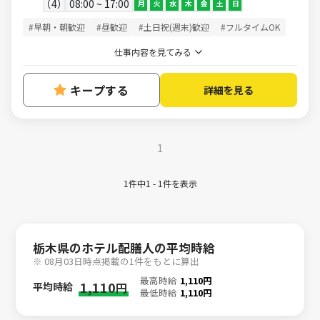
4
08:00 ~ 17:00
月
火
水
木
金
土
日
#早朝・朝歓迎
#昼歓迎
#土日祝(週末)歓迎
#フルタイムOK
仕事内容を見てみる
キープする
詳細を見る
1
1件中1 - 1件を表示
栃木県のホテル配膳人の平均時給
※ 08月03日時点掲載の1件をもとに算出
最高時給
1,110円
1,110
平均時給
円
最低時給
1,110円