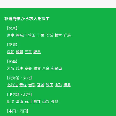
都道府県から求人を探す
【関東】
東京
神奈川
埼玉
千葉
茨城
栃木
群馬
【東海】
愛知
静岡
三重
岐阜
【関西】
大阪
兵庫
京都
滋賀
奈良
和歌山
【北海道・東北】
北海道
青森
岩手
宮城
秋田
山形
福島
【甲信越・北陸】
新潟
富山
石川
福井
山梨
長野
【中国・四国】