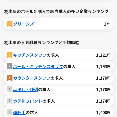
栃木県のホテル配膳人で該当求人の多い企業ランキング
グリーンズ
1
件
栃木県の人気職種ランキングと平均時給
キッチンスタッフ
の求人
1,121
円
ホール・キッチンスタッフ
の求人
1,153
円
カウンタースタッフ
の求人
1,179
円
品出し・陳列
の求人
1,170
円
ホテルフロント
の求人
1,174
円
運転手
の求人
1,400
円