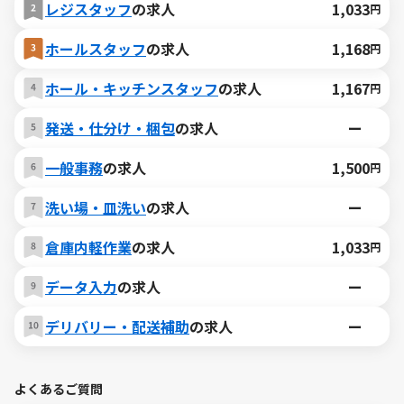
レジスタッフ
の求人
1,033
円
ホールスタッフ
の求人
1,168
円
ホール・キッチンスタッフ
の求人
1,167
円
発送・仕分け・梱包
の求人
ー
一般事務
の求人
1,500
円
洗い場・皿洗い
の求人
ー
倉庫内軽作業
の求人
1,033
円
データ入力
の求人
ー
デリバリー・配送補助
の求人
ー
よくあるご質問