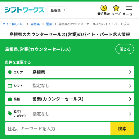
島根県
最近見た
キープ
メニュー
・バイト探しTOP
島根県
営業
島根県のカウンターセールスのバイト・パート求人
島根県のカウンターセールス(営業)のバイト・パート求人情報
島根県,営業(カウンターセールス)
閉じる
条件を変更する
島根県
エリア
指定なし
シフト
営業(カウンターセールス)
職種
給与/
指定なし
こだわり
検索