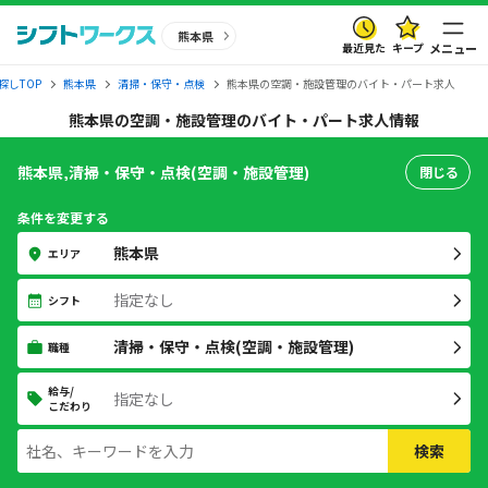
熊本県
最近見た
キープ
メニュー
探しTOP
熊本県
清掃・保守・点検
熊本県の空調・施設管理のバイト・パート求人
熊本県の空調・施設管理のバイト・パート求人情報
熊本県,清掃・保守・点検(空調・施設管理)
閉じる
条件を変更する
熊本県
エリア
指定なし
シフト
清掃・保守・点検(空調・施設管理)
職種
給与/
指定なし
こだわり
検索