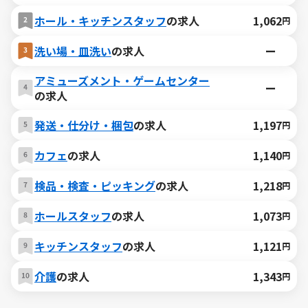
ホール・キッチンスタッフ
の求人
1,062
円
洗い場・皿洗い
の求人
ー
アミューズメント・ゲームセンター
ー
の求人
発送・仕分け・梱包
の求人
1,197
円
カフェ
の求人
1,140
円
検品・検査・ピッキング
の求人
1,218
円
ホールスタッフ
の求人
1,073
円
キッチンスタッフ
の求人
1,121
円
介護
の求人
1,343
円