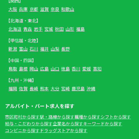
【関西】
大阪
兵庫
京都
滋賀
奈良
和歌山
【北海道・東北】
北海道
青森
岩手
宮城
秋田
山形
福島
【甲信越・北陸】
新潟
富山
石川
福井
山梨
長野
【中国・四国】
鳥取
島根
岡山
広島
山口
徳島
香川
愛媛
高知
【九州・沖縄】
福岡
佐賀
長崎
熊本
大分
宮崎
鹿児島
沖縄
アルバイト・パート求人を探す
市区町村から探す
駅・路線から探す
職種から探す
シフトから探す
給与・こだわりから探す
企業名から探す
キーワードから探す
コンビニから探す
ドラッグストアから探す