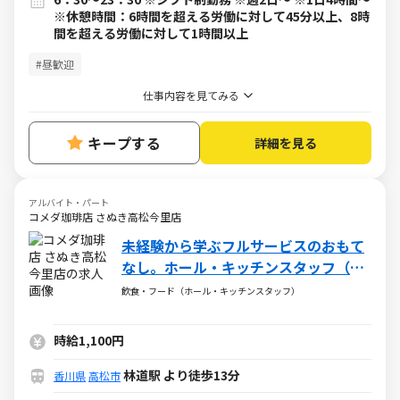
※休憩時間：6時間を超える労働に対して45分以上、8時
間を超える労働に対して1時間以上
#昼歓迎
仕事内容を見てみる
キープする
詳細を見る
アルバイト・パート
コメダ珈琲店 さぬき高松今里店
未経験から学ぶフルサービスのおもて
なし。ホール・キッチンスタッフ（ア
ルバイト・パート）求人
飲食・フード（ホール・キッチンスタッフ）
時給1,100円
林道駅 より徒歩13分
香川県
高松市