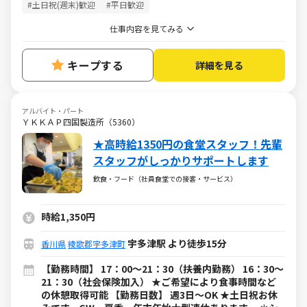
#土日祝(週末)歓迎
#平日歓迎
仕事内容を見てみる
キープする
詳細を見る
アルバイト・パート
ＹＫＫＡＰ四国製造所（5360）
★高時給1350円の食堂スタッフ！先輩
スタッフがしっかりサポートします
飲食・フード（社員食堂での接客・サービス）
時給1,350円
宇多津駅 より徒歩15分
香川県
綾歌郡宇多津町
【勤務時間】 17：00～21：30（扶養内勤務） 16：30～
21：30（社会保険加入） ★ご希望により食事時間など
の休憩取得可能 【勤務日数】 週3日～OK ★土日祝お休