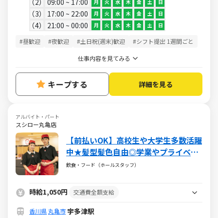
2
09:00 ~ 17:00
月
火
水
木
金
土
日
3
17:00 ~ 22:00
月
火
水
木
金
土
日
4
21:00 ~ 00:00
月
火
水
木
金
土
日
#昼歓迎
#夜歓迎
#土日祝(週末)歓迎
#シフト提出 1週間ごと
仕事内容を見てみる
キープする
詳細を見る
アルバイト・パート
スシロー丸亀店
【前払いOK】高校生や大学生多数活躍
中★髪型髪色自由◎学業やプライベー
トと両立も可能！食事補助（30％割
飲食・フード（ホールスタッフ）
引）や映画・レジャー・旅行が割引に
なるベネフィットステーション加入あ
時給1,050円
交通費全額支給
り★
宇多津駅
香川県
丸亀市