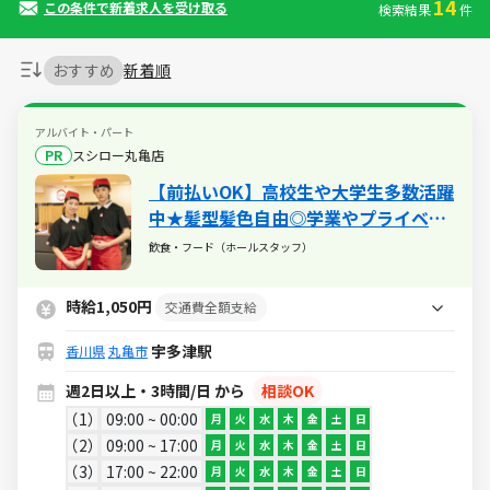
14
この条件で新着求人を受け取る
検索結果
件
おすすめ
新着順
アルバイト・パート
PR
スシロー丸亀店
【前払いOK】高校生や大学生多数活躍
中★髪型髪色自由◎学業やプライベー
トと両立も可能！食事補助（30％割
飲食・フード（ホールスタッフ）
引）や映画・レジャー・旅行が割引に
なるベネフィットステーション加入あ
時給1,050円
交通費全額支給
り★
宇多津駅
香川県
丸亀市
週2日以上・3時間/日 から
相談OK
1
09:00 ~ 00:00
月
火
水
木
金
土
日
2
09:00 ~ 17:00
月
火
水
木
金
土
日
3
17:00 ~ 22:00
月
火
水
木
金
土
日