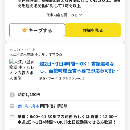
※休憩時間：6時間を超える労働に対して45分以上、8時
間を超える労働に対して1時間以上
仕事内容を見てみる
キープする
詳細を見る
アルバイト・パート
大江戸温泉物語 ホテルレオマの森
週2日～1日4時間～OK！書類選考な
し、面接時履歴書不要で即応募可能！
未経験大歓迎★
飲食・フード（レストランホール）
時給1,250円
岡田(香川県)駅
香川県
丸亀市
早番：6:00～11:30までの勤務 もしくは 遅番：18:00～
◆週2日～1日4時間～OK ◎土日祝勤務できる方歓迎！