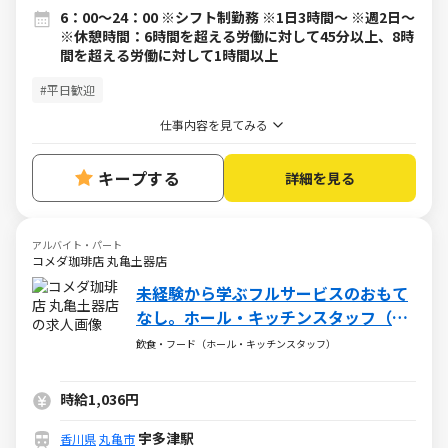
6：00～24：00 ※シフト制勤務 ※1日3時間～ ※週2日～
※休憩時間：6時間を超える労働に対して45分以上、8時
間を超える労働に対して1時間以上
#平日歓迎
仕事内容を見てみる
キープする
詳細を見る
アルバイト・パート
コメダ珈琲店 丸亀土器店
未経験から学ぶフルサービスのおもて
なし。ホール・キッチンスタッフ（ア
ルバイト・パート）求人
飲食・フード（ホール・キッチンスタッフ）
時給1,036円
宇多津駅
香川県
丸亀市