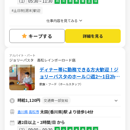
1
05:30 ~ 11:30
月
火
水
木
金
土
日
#土日祝(週末)歓迎
仕事内容を見てみる
キープする
詳細を見る
アルバイト・パート
ジョリーパスタ 高松レインボーロード店
ディナー帯に勤務できる方大歓迎！ジ
ョリーパスタのホール◎週2～1日2h～
★マニュアル完備で未経験でも安心！
飲食・フード（ホールスタッフ）
時給1,120円
交通費一部支給
太田(香川県)駅 より徒歩14分
香川県
高松市
週2日以上・2時間/日 から
1
09:00 ~ 00:30
月
火
水
木
金
土
日