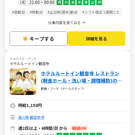
4
21:00 ~ 00:00
月
火
水
木
金
土
日
#昼歓迎
#夜歓迎
#土日祝(週末)歓迎
#シフト提出 1週間ごと
仕事内容を見てみる
キープする
詳細を見る
アルバイト・パート
ホテルルートイン観音寺
ホテルルートイン観音寺 レストラン
(朝食ホール・洗い場・調理補助)のお
仕事
飲食・フード（ホールスタッフ）
時給1,150円
香川県
観音寺市
週2日以上・6時間/日 から
相談OK