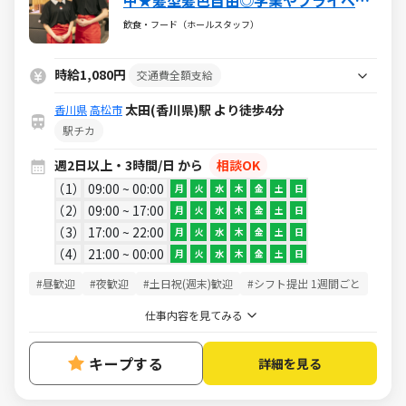
中★髪型髪色自由◎学業やプライベー
トと両立も可能！食事補助（30％割
飲食・フード（ホールスタッフ）
引）や映画・レジャー・旅行が割引に
なるベネフィットステーション加入あ
時給1,080円
交通費全額支給
り★
太田(香川県)駅 より徒歩4分
香川県
高松市
駅チカ
週2日以上・3時間/日 から
相談OK
1
09:00 ~ 00:00
月
火
水
木
金
土
日
2
09:00 ~ 17:00
月
火
水
木
金
土
日
3
17:00 ~ 22:00
月
火
水
木
金
土
日
4
21:00 ~ 00:00
月
火
水
木
金
土
日
#昼歓迎
#夜歓迎
#土日祝(週末)歓迎
#シフト提出 1週間ごと
仕事内容を見てみる
キープする
詳細を見る