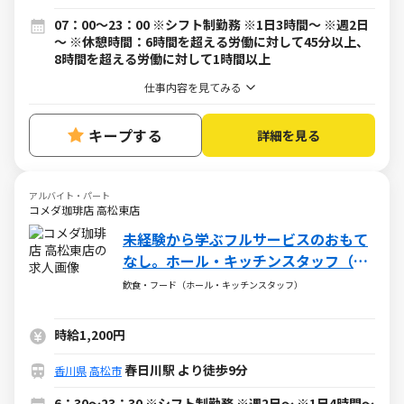
07：00～23：00 ※シフト制勤務 ※1日3時間～ ※週2日
～ ※休憩時間：6時間を超える労働に対して45分以上、
8時間を超える労働に対して1時間以上
仕事内容を見てみる
キープする
詳細を見る
アルバイト・パート
コメダ珈琲店 高松東店
未経験から学ぶフルサービスのおもて
なし。ホール・キッチンスタッフ（ア
ルバイト・パート）求人
飲食・フード（ホール・キッチンスタッフ）
時給1,200円
春日川駅 より徒歩9分
香川県
高松市
6：30～23：30 ※シフト制勤務 ※週2日～ ※1日4時間～