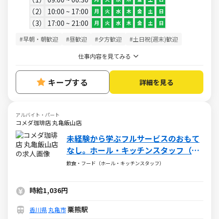
2
10:00 ~ 17:00
月
火
水
木
金
土
日
3
17:00 ~ 21:00
月
火
水
木
金
土
日
#早朝・朝歓迎
#昼歓迎
#夕方歓迎
#土日祝(週末)歓迎
仕事内容を見てみる
キープする
詳細を見る
アルバイト・パート
コメダ珈琲店 丸亀飯山店
未経験から学ぶフルサービスのおもて
なし。ホール・キッチンスタッフ（ア
ルバイト・パート）求人
飲食・フード（ホール・キッチンスタッフ）
時給1,036円
栗熊駅
香川県
丸亀市