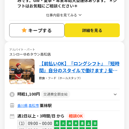
みです。GW・夏季・年末年始大型連休あります。 ＊シ
フトはお気軽にご相談ください＊
仕事内容を見てみる
キープする
詳細を見る
アルバイト・パート
スシローゆめタウン高松店
【前払いOK】『ロングシフト』『短時
間』自分のスタイルで働けます♪髪型
髪色自由や映画・レジャー・旅行が割
飲食・フード（ホールスタッフ）
引になるベネフィットステーションな
ど待遇も充実★
時給1,100円
交通費全額支給
栗林駅
香川県
高松市
週2日以上・3時間/日 から
相談OK
1
09:00 ~ 00:00
月
火
水
木
金
土
日