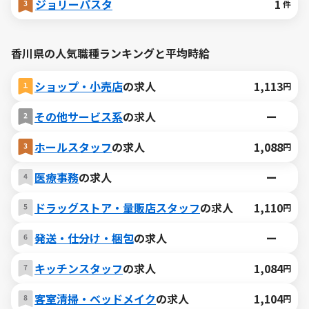
ジョリーパスタ
1
件
香川県の人気職種ランキングと平均時給
ショップ・小売店
の求人
1,113
円
その他サービス系
の求人
ー
ホールスタッフ
の求人
1,088
円
医療事務
の求人
ー
ドラッグストア・量販店スタッフ
の求人
1,110
円
発送・仕分け・梱包
の求人
ー
キッチンスタッフ
の求人
1,084
円
客室清掃・ベッドメイク
の求人
1,104
円