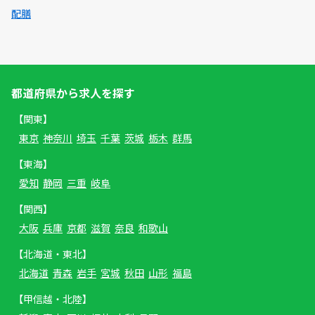
配膳
都道府県から求人を探す
【関東】
東京
神奈川
埼玉
千葉
茨城
栃木
群馬
【東海】
愛知
静岡
三重
岐阜
【関西】
大阪
兵庫
京都
滋賀
奈良
和歌山
【北海道・東北】
北海道
青森
岩手
宮城
秋田
山形
福島
【甲信越・北陸】