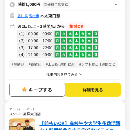
◎髪型・髪色自由♪
時給1,080円
交通費全額支給
木太東口駅
香川県
高松市
週2日以上・3時間/日 から
相談OK
1
09:00 ~ 00:00
月
火
水
木
金
土
日
2
09:00 ~ 17:00
月
火
水
木
金
土
日
3
17:00 ~ 22:00
月
火
水
木
金
土
日
4
21:00 ~ 00:00
月
火
水
木
金
土
日
#昼歓迎
#夜歓迎
#土日祝(週末)歓迎
#シフト提出 1週間ごと
仕事内容を見てみる
キープする
詳細を見る
アルバイト・パート
スシロー高松太田店
【前払いOK】高校生や大学生多数活躍