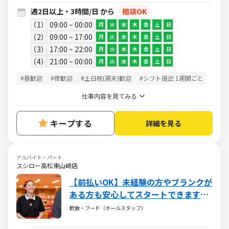
週2日以上・3時間/日 から
相談OK
1
09:00 ~ 00:00
月
火
水
木
金
土
日
2
09:00 ~ 17:00
月
火
水
木
金
土
日
3
17:00 ~ 22:00
月
火
水
木
金
土
日
4
21:00 ~ 00:00
月
火
水
木
金
土
日
#昼歓迎
#夜歓迎
#土日祝(週末)歓迎
#シフト提出 1週間ごと
仕事内容を見てみる
キープする
詳細を見る
アルバイト・パート
スシロー高松東山崎店
【前払いOK】未経験の方やブランクが
ある方も安心してスタートできます！
扶養内での勤務も歓迎しておりますの
飲食・フード（ホールスタッフ）
で、シフトはお気軽にご相談ください