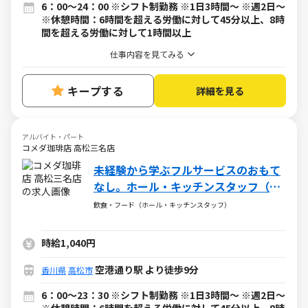
6：00～24：00 ※シフト制勤務 ※1日3時間～ ※週2日～
※休憩時間：6時間を超える労働に対して45分以上、8時
間を超える労働に対して1時間以上
仕事内容を見てみる
キープする
詳細を見る
アルバイト・パート
コメダ珈琲店 高松三名店
未経験から学ぶフルサービスのおもて
なし。ホール・キッチンスタッフ（ア
ルバイト・パート）求人
飲食・フード（ホール・キッチンスタッフ）
時給1,040円
空港通り駅 より徒歩9分
香川県
高松市
6：00～23：30 ※シフト制勤務 ※1日3時間～ ※週2日～