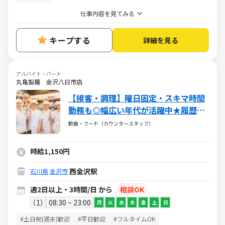
仕事内容を見てみる
キープする
詳細を見る
アルバイト・パート
丸亀製麺 金沢八日市店
【接客・調理】曜日固定・スキマ時間
勤務も◎幅広い年代が活躍中★履歴書
不要！まかない有♪
飲食・フード（カウンタースタッフ）
時給1,150円
西金沢駅
石川県
金沢市
週2日以上・3時間/日 から
相談OK
1
08:30 ~ 23:00
月
火
水
木
金
土
日
#土日祝(週末)歓迎
#平日歓迎
#フルタイムOK