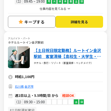
1
09:45 ~ 19:00
月
火
水
木
金
土
日
仕事内容を見てみる
キープする
詳細を見る
アルバイト・パート
ホテルルートイン金沢駅前
【土日祝日限定勤務】ルートイン金沢
駅前 客室清掃【高校生・大学生・W
ワーク歓迎】
ホテル・旅行・リゾート（客室清掃・ベッドメイク）
時給1,100円
石川県
金沢市
週2日以上・5.5時間/日 から
相談OK
1
09:30 ~ 15:00
土
日
#土日祝(週末)歓迎