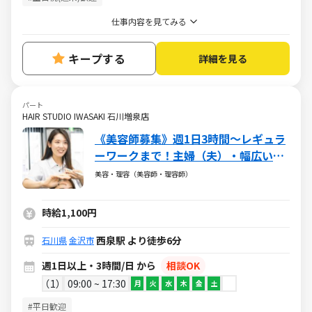
仕事内容を見てみる
キープする
詳細を見る
パート
HAIR STUDIO IWASAKI 石川増泉店
《美容師募集》週1日3時間～レギュラ
ーワークまで！主婦（夫）・幅広い年
代が活躍しています
美容・理容（美容師・理容師）
時給1,100円
西泉駅 より徒歩6分
石川県
金沢市
週1日以上・3時間/日 から
相談OK
1
09:00 ~ 17:30
月
火
水
木
金
土
#平日歓迎