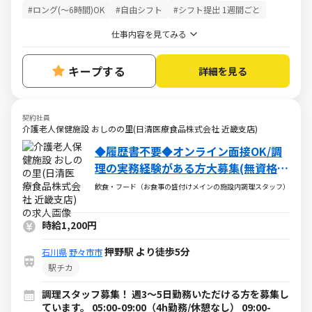
#ロング(～6時間)OK
#自由シフト
#シフト提出 1週間ごと
仕事内容を見てみる
キープする
詳細を見る
契約社員
介護老人保健施設 おしのの里(日清医療食品株式会社 近畿支店)
◆履歴書不要◆オンライン面接OK/調
理の実務経験がある方大募集(無資格
OK)！
飲食・フード（お食事の盛付けメインの施設内調理スタッフ）
時給1,200円
押野駅 より徒歩5分
石川県
野々市市
駅チカ
調理スタッフ募集！ 週3～5日勤務いただける方を募集し
ています。 05:00-09:00（4h勤務/休憩なし） 09:00-