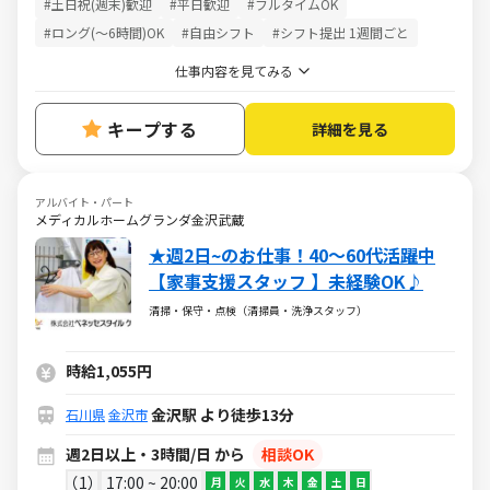
#土日祝(週末)歓迎
#平日歓迎
#フルタイムOK
#ロング(～6時間)OK
#自由シフト
#シフト提出 1週間ごと
仕事内容を見てみる
キープする
詳細を見る
アルバイト・パート
メディカルホームグランダ金沢武蔵
★週2日~のお仕事！40～60代活躍中
【家事支援スタッフ 】未経験OK♪
清掃・保守・点検（清掃員・洗浄スタッフ）
時給1,055円
金沢駅 より徒歩13分
石川県
金沢市
週2日以上・3時間/日 から
相談OK
1
17:00 ~ 20:00
月
火
水
木
金
土
日