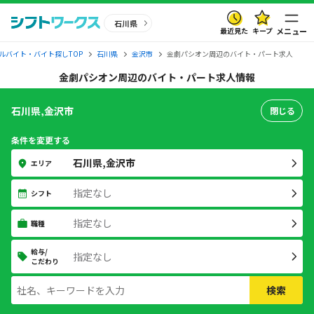
石川県
最近見た
キープ
メニュー
ルバイト・バイト探しTOP
石川県
金沢市
金劇パシオン周辺のバイト・パート求人
金劇パシオン周辺のバイト・パート求人情報
石川県,金沢市
閉じる
条件を変更する
石川県,金沢市
エリア
指定なし
シフト
指定なし
職種
給与/
指定なし
こだわり
検索