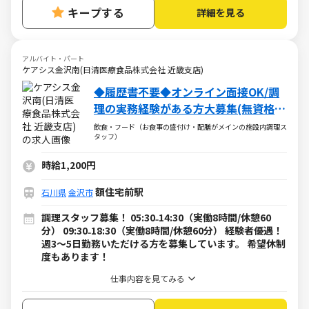
キープする
詳細を見る
アルバイト・パート
ケアシス金沢南(日清医療食品株式会社 近畿支店)
◆履歴書不要◆オンライン面接OK/調
理の実務経験がある方大募集(無資格
OK)！
飲食・フード（お食事の盛付け・配膳がメインの施設内調理ス
タッフ）
時給1,200円
額住宅前駅
石川県
金沢市
調理スタッフ募集！ 05:30₋14:30（実働8時間/休憩60
分） 09:30₋18:30（実働8時間/休憩60分） 経験者優遇！
週3～5日勤務いただける方を募集しています。 希望休制
度もあります！
仕事内容を見てみる