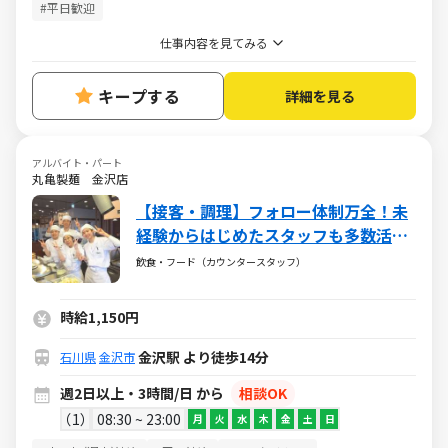
#平日歓迎
仕事内容を見てみる
キープする
詳細を見る
アルバイト・パート
丸亀製麺 金沢店
【接客・調理】フォロー体制万全！未
経験からはじめたスタッフも多数活躍
中！履歴書不要！ディナースタッフ積
飲食・フード（カウンタースタッフ）
極採用！
時給1,150円
金沢駅 より徒歩14分
石川県
金沢市
週2日以上・3時間/日 から
相談OK
1
08:30 ~ 23:00
月
火
水
木
金
土
日