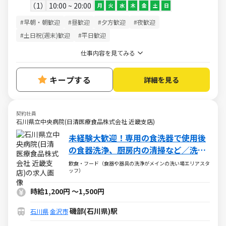
1
10:00 ~ 20:00
月
火
水
木
金
土
日
#早朝・朝歓迎
#昼歓迎
#夕方歓迎
#夜歓迎
#土日祝(週末)歓迎
#平日歓迎
仕事内容を見てみる
キープする
詳細を見る
契約社員
石川県立中央病院(日清医療食品株式会社 近畿支店)
未経験大歓迎！専用の食洗器で使用後
の食器洗浄、厨房内の清掃など／洗い
場スタッフ
飲食・フード（食器や器具の洗浄がメインの洗い場エリアスタ
ッフ）
時給1,200円
～
1,500円
磯部(石川県)駅
石川県
金沢市