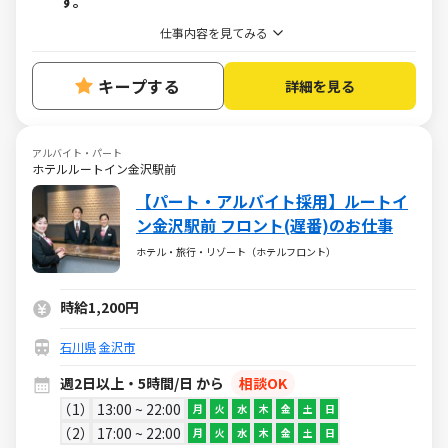
す。
仕事内容を見てみる
キープする
詳細を見る
アルバイト・パート
ホテルルートイン金沢駅前
【パート・アルバイト採用】ルートイ
ン金沢駅前 フロント(遅番)のお仕事
ホテル・旅行・リゾート（ホテルフロント）
時給1,200円
石川県
金沢市
週2日以上・5時間/日 から
相談OK
1
13:00 ~ 22:00
月
火
水
木
金
土
日
2
17:00 ~ 22:00
月
火
水
木
金
土
日