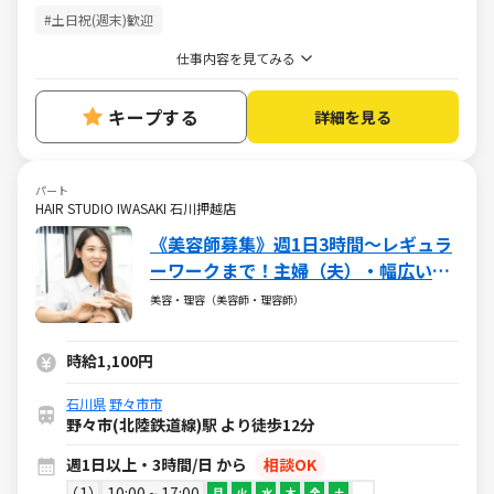
#土日祝(週末)歓迎
仕事内容を見てみる
キープする
詳細を見る
パート
HAIR STUDIO IWASAKI 石川押越店
《美容師募集》週1日3時間～レギュラ
ーワークまで！主婦（夫）・幅広い年
代が活躍しています
美容・理容（美容師・理容師）
時給1,100円
石川県
野々市市
野々市(北陸鉄道線)駅 より徒歩12分
週1日以上・3時間/日 から
相談OK
1
10:00 ~ 17:00
月
火
水
木
金
土