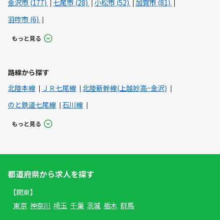
金沢市 (177)
七尾市 (28)
小松市 (52)
加賀市 (81)
羽咋市 (6)
もっと見る
路線から探す
北陸本線
ＪＲ七尾線
北陸新幹線(上越妙高−金沢)
のと鉄道七尾線
石川線
もっと見る
都道府県から求人を探す
【関東】
東京
神奈川
埼玉
千葉
茨城
栃木
群馬