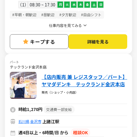
1
08:30 ~ 17:30
月
火
水
木
金
土
日
#早朝・朝歓迎
#昼歓迎
#夕方歓迎
#自由シフト
仕事内容を見てみる
キープする
詳細を見る
パート
テックランド金沢本店
【店内販売 兼 レジスタッフ／パート】
ヤマダデンキ テックランド金沢本店
販売（ショップ・小売店）
時給1,270円
交通費一部支給
上諸江駅
石川県
金沢市
週4日以上・6時間/日 から
相談OK