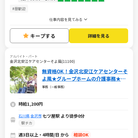
#昼歓迎
仕事内容を見てみる
キープする
詳細を見る
アルバイト・パート
金沢北安江ケアセンターそよ風(11100)
無資格OK！金沢北安江ケアセンターそ
よ風★グループホームの介護事務★ブ
ランクOK・社保完備・各種手当あり
事務（一般事務）
時給1,200円
七ツ屋駅 より徒歩0分
石川県
金沢市
駅チカ
週3日以上・4時間/日 から
相談OK