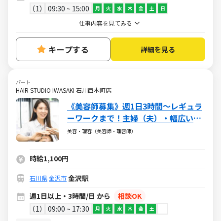
1
09:30 ~ 15:00
月
火
水
木
金
土
日
仕事内容を見てみる
キープする
詳細を見る
パート
HAIR STUDIO IWASAKI 石川西本町店
《美容師募集》週1日3時間～レギュラ
ーワークまで！主婦（夫）・幅広い年
代が活躍しています
美容・理容（美容師・理容師）
時給1,100円
金沢駅
石川県
金沢市
週1日以上・3時間/日 から
相談OK
1
09:00 ~ 17:30
月
火
水
木
金
土