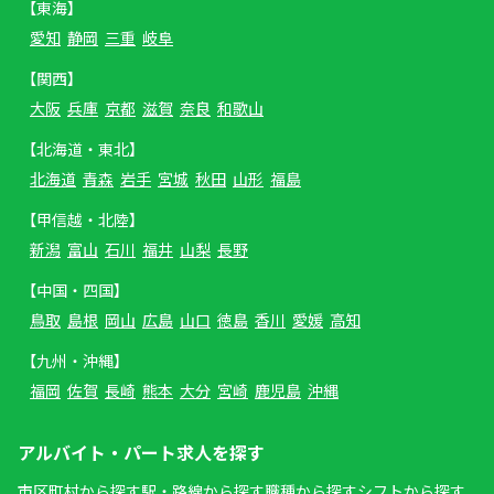
【東海】
愛知
静岡
三重
岐阜
【関西】
大阪
兵庫
京都
滋賀
奈良
和歌山
【北海道・東北】
北海道
青森
岩手
宮城
秋田
山形
福島
【甲信越・北陸】
新潟
富山
石川
福井
山梨
長野
【中国・四国】
鳥取
島根
岡山
広島
山口
徳島
香川
愛媛
高知
【九州・沖縄】
福岡
佐賀
長崎
熊本
大分
宮崎
鹿児島
沖縄
アルバイト・パート求人を探す
市区町村から探す
駅・路線から探す
職種から探す
シフトから探す