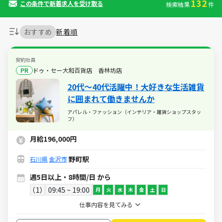
132
この条件で新着求人を受け取る
検索結果
件
おすすめ
新着順
契約社員
PR
ドゥ・セー大和百貨店 香林坊店
20代～40代活躍中！大好きな生活雑貨
に囲まれて働きませんか
アパレル・ファッション（インテリア・雑貨ショップスタッ
フ）
月給196,000円
野町駅
石川県
金沢市
週5日以上・8時間/日 から
1
09:45 ~ 19:00
月
火
水
木
金
土
日
仕事内容を見てみる