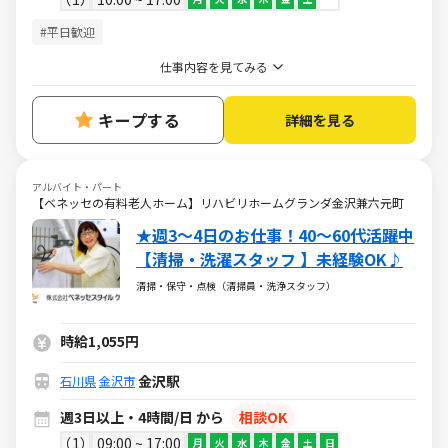
#平日歓迎
仕事内容を見てみる
キープする
詳細を見る
アルバイト・パート
【ベネッセの有料老人ホーム】リハビリホームグランダ金沢兼六元町
★週3～4日のお仕事！40～60代活躍中
【清掃・洗濯スタッフ 】未経験OK♪
清掃・保守・点検（清掃員・洗浄スタッフ）
時給1,055円
金沢駅
石川県
金沢市
週3日以上・4時間/日 から
相談OK
1
09:00 ~ 17:00
月
火
水
木
金
土
日