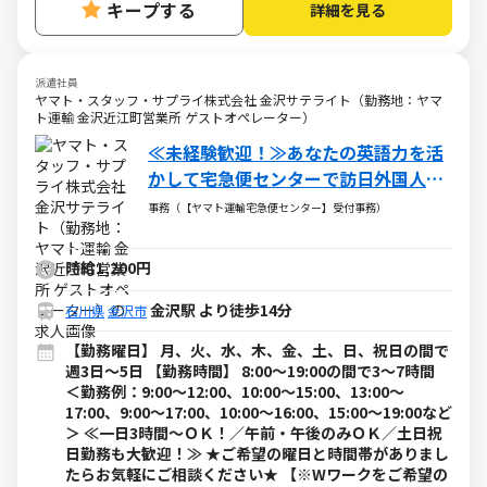
キープする
詳細を見る
派遣社員
ヤマト・スタッフ・サプライ株式会社 金沢サテライト（勤務地：ヤマ
ト運輸 金沢近江町営業所 ゲストオペレーター）
≪未経験歓迎！≫あなたの英語力を活
かして宅急便センターで訪日外国人の
荷物の受付対応！
事務（【ヤマト運輸宅急便センター】受付事務）
時給1,200円
金沢駅 より徒歩14分
石川県
金沢市
【勤務曜日】 月、火、水、木、金、土、日、祝日の間で
週3日～5日 【勤務時間】 8:00～19:00の間で3～7時間
＜勤務例：9:00～12:00、10:00～15:00、13:00～
17:00、9:00～17:00、10:00～16:00、15:00～19:00など
＞ ≪一日3時間～ＯＫ！／午前・午後のみＯＫ／土日祝
日勤務も大歓迎！≫ ★ご希望の曜日と時間帯がありまし
たらお気軽にご相談ください★ 【※Wワークをご希望の