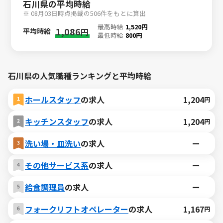
石川県の平均時給
※ 08月03日時点掲載の506件をもとに算出
最高時給
1,520円
1,086
平均時給
円
最低時給
800円
石川県の人気職種ランキングと平均時給
ホールスタッフ
の求人
1,204
円
キッチンスタッフ
の求人
1,204
円
洗い場・皿洗い
の求人
ー
その他サービス系
の求人
ー
給食調理員
の求人
ー
フォークリフトオペレーター
の求人
1,167
円