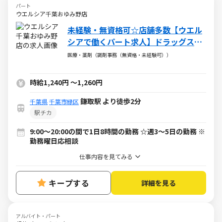
パート
ウエルシア千葉おゆみ野店
未経験・無資格可☆店舗多数【ウエル
シアで働くパート求人】ドラッグスト
アの調剤事務
医療・薬剤（調剤事務（無資格・未経験可））
時給1,240円
～
1,260円
鎌取駅 より徒歩2分
千葉県
千葉市緑区
駅チカ
9:00～20:00の間で1日8時間の勤務 ☆週3～5日の勤務 ※
勤務曜日応相談
仕事内容を見てみる
キープする
詳細を見る
アルバイト・パート