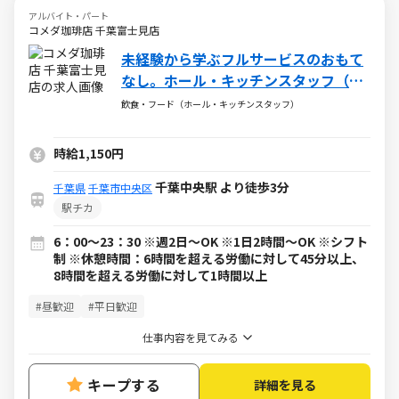
アルバイト・パート
コメダ珈琲店 千葉富士見店
未経験から学ぶフルサービスのおもて
なし。ホール・キッチンスタッフ（ア
ルバイト・パート）求人
飲食・フード（ホール・キッチンスタッフ）
時給1,150円
千葉中央駅 より徒歩3分
千葉県
千葉市中央区
駅チカ
6：00～23：30 ※週2日～OK ※1日2時間～OK ※シフト
制 ※休憩時間：6時間を超える労働に対して45分以上、
8時間を超える労働に対して1時間以上
#昼歓迎
#平日歓迎
仕事内容を見てみる
キープする
詳細を見る