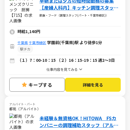
早朝または夕方の短時間勤務の募集
【産婦人科内】キッチン調理スタッ
フ！お料理好きな方大歓迎♪
飲食・フード（調理スタッフ(パート・千葉市緑区)）
時給1,140円
学園前(千葉県)駅 より徒歩1分
千葉県
千葉市緑区
駅チカ
（１）7：00-10：15 （２）16：15-19：15 週2～3日
仕事内容を見てみる
キープする
詳細を見る
アルバイト・パート
都苑（アルバイト）
未経験＆無資格OK！HITOWA FSカ
ンパニーの調理補助スタッフ（アルバ