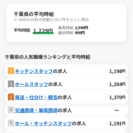
千葉県の平均時給
※ 08月03日時点掲載の3917件をもとに算出
最高時給
2,590円
1,229
平均時給
円
最低時給
950円
千葉県の人気職種ランキングと平均時給
キッチンスタッフ
の求人
1,198
円
ホールスタッフ
の求人
1,204
円
発送・仕分け・梱包
の求人
1,370
円
交通誘導・車両誘導
の求人
ー
ホール・キッチンスタッフ
の求人
1,191
円