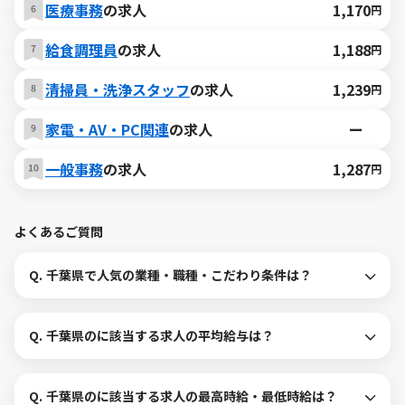
医療事務
の求人
1,170
円
給食調理員
の求人
1,188
円
清掃員・洗浄スタッフ
の求人
1,239
円
家電・AV・PC関連
の求人
ー
一般事務
の求人
1,287
円
よくあるご質問
Q.
千葉県で人気の業種・職種・こだわり条件は？
Q.
千葉県のに該当する求人の平均給与は？
Q.
千葉県のに該当する求人の最高時給・最低時給は？