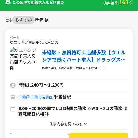
163
この条件で新着求人を受け取る
検索結果
件
おすすめ
新着順
パート
ウエルシア薬局千葉大宮台店
未経験・無資格可☆店舗多数【ウエル
シアで働くパート求人】ドラッグスト
アの調剤事務
医療・薬剤（調剤事務（無資格・未経験可））
時給1,240円
～
1,290円
千城台駅
千葉県
千葉市若葉区
9:00～20:00の間で1日8時間の勤務 ☆週3～5日の勤務 ※
勤務曜日応相談
仕事内容を見てみる