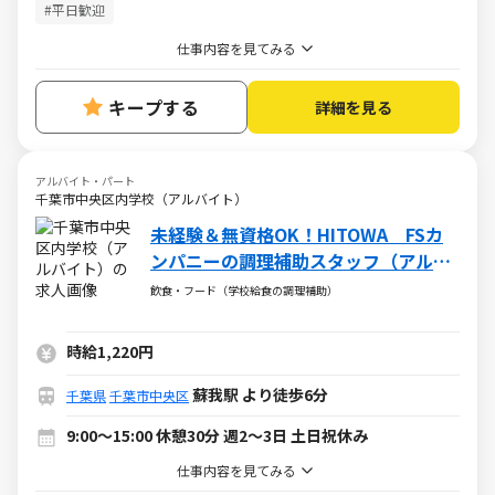
#平日歓迎
仕事内容を見てみる
キープする
詳細を見る
アルバイト・パート
千葉市中央区内学校（アルバイト）
未経験＆無資格OK！HITOWA FSカ
ンパニーの調理補助スタッフ（アルバ
イト・パート）求人
飲食・フード（学校給食の調理補助）
時給1,220円
蘇我駅 より徒歩6分
千葉県
千葉市中央区
9:00～15:00 休憩30分 週2～3日 土日祝休み
仕事内容を見てみる