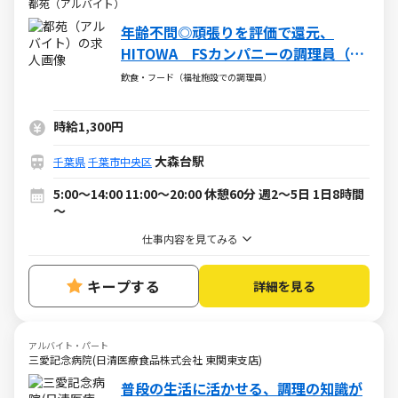
都苑（アルバイト）
年齢不問◎頑張りを評価で還元、
HITOWA FSカンパニーの調理員（ア
ルバイト・パート）求人
飲食・フード（福祉施設での調理員）
時給1,300円
大森台駅
千葉県
千葉市中央区
5:00～14:00 11:00～20:00 休憩60分 週2～5日 1日8時間
～
仕事内容を見てみる
キープする
詳細を見る
アルバイト・パート
三愛記念病院(日清医療食品株式会社 東関東支店)
普段の生活に活かせる、調理の知識が