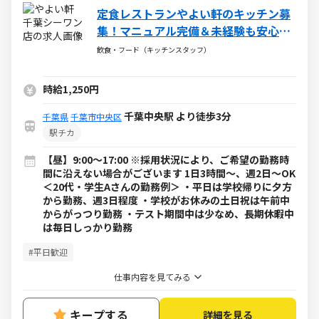
定食レストランやよい軒のキッチン募
集！マニュアル完備＆未経験も安心な
サポート充実！
飲食・フード（キッチンスタッフ）
時給1,250円
千葉中央駅 より徒歩3分
千葉県
千葉市中央区
駅チカ
【昼】9:00～17:00 ※採用状況により、ご希望の勤務時
間に沿えない場合がございます 1日3時間～、週2日～OK
＜20代・学生Aさんの勤務例＞ ・平日は学校帰りに夕方
から勤務、週3日程度 ・学校がお休みの土日祝は午前中
からがっつり勤務 ・テスト期間中は少なめ、長期休暇中
は毎日しっかり勤務
#平日歓迎
仕事内容を見てみる
キープする
詳細を見る