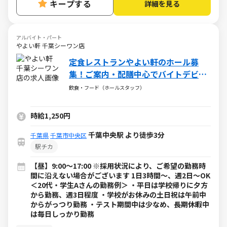
キープする
詳細を見る
アルバイト・パート
やよい軒 千葉シーワン店
定食レストランやよい軒のホール募
集！ご案内・配膳中心でバイトデビュ
ーの方でも安心！
飲食・フード（ホールスタッフ）
時給1,250円
千葉中央駅 より徒歩3分
千葉県
千葉市中央区
駅チカ
【昼】9:00～17:00 ※採用状況により、ご希望の勤務時
間に沿えない場合がございます 1日3時間～、週2日～OK
＜20代・学生Aさんの勤務例＞ ・平日は学校帰りに夕方
から勤務、週3日程度 ・学校がお休みの土日祝は午前中
からがっつり勤務 ・テスト期間中は少なめ、長期休暇中
は毎日しっかり勤務