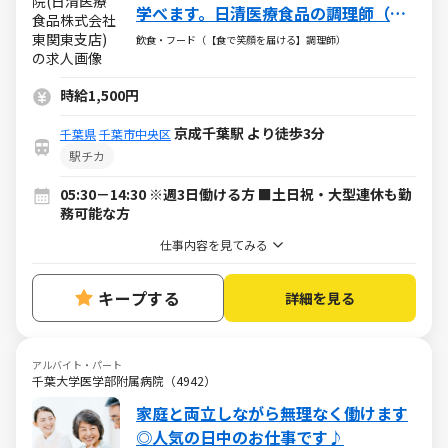
学べます。日清医療食品の調理師（パ
ート・アルバイト求人）
飲食・フード（【食で笑顔を届ける】調理師）
時給1,500円
京成千葉駅 より徒歩3分
千葉県
千葉市中央区
駅チカ
05:30－14:30 ※週3日働ける方 ■土日祝・大型連休も勤
務可能な方
仕事内容を見てみる
キープする
詳細を見る
アルバイト・パート
千葉大学医学部附属病院（4942）
家庭と両立しながら無理なく働けます
◎人気の日中のお仕事です♪