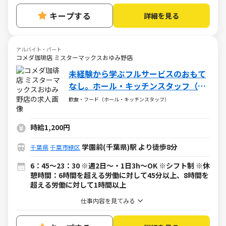
キープする
詳細を見る
アルバイト・パート
コメダ珈琲店 ミスターマックスおゆみ野店
未経験から学ぶフルサービスのおもて
なし。ホール・キッチンスタッフ（ア
ルバイト・パート）求人
飲食・フード（ホール・キッチンスタッフ）
時給1,200円
学園前(千葉県)駅 より徒歩8分
千葉県
千葉市緑区
6：45～23：30 ※週2日～・1日3h～OK ※シフト制 ※休
憩時間：6時間を超える労働に対して45分以上、8時間を
超える労働に対して1時間以上
仕事内容を見てみる