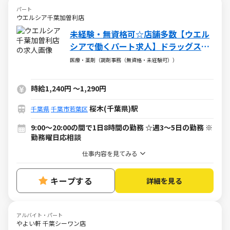
パート
ウエルシア千葉加曽利店
未経験・無資格可☆店舗多数【ウエル
シアで働くパート求人】ドラッグスト
アの調剤事務
医療・薬剤（調剤事務（無資格・未経験可））
時給1,240円
～
1,290円
桜木(千葉県)駅
千葉県
千葉市若葉区
9:00～20:00の間で1日8時間の勤務 ☆週3～5日の勤務 ※
勤務曜日応相談
仕事内容を見てみる
キープする
詳細を見る
アルバイト・パート
やよい軒 千葉シーワン店