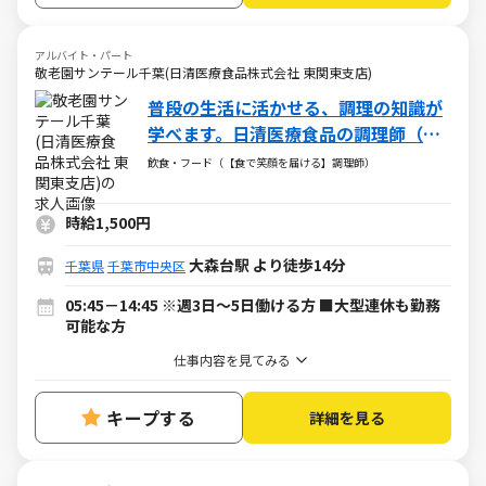
アルバイト・パート
敬老園サンテール千葉(日清医療食品株式会社 東関東支店)
普段の生活に活かせる、調理の知識が
学べます。日清医療食品の調理師（パ
ート・アルバイト求人）
飲食・フード（【食で笑顔を届ける】調理師）
時給1,500円
大森台駅 より徒歩14分
千葉県
千葉市中央区
05:45－14:45 ※週3日～5日働ける方 ■大型連休も勤務
可能な方
仕事内容を見てみる
キープする
詳細を見る