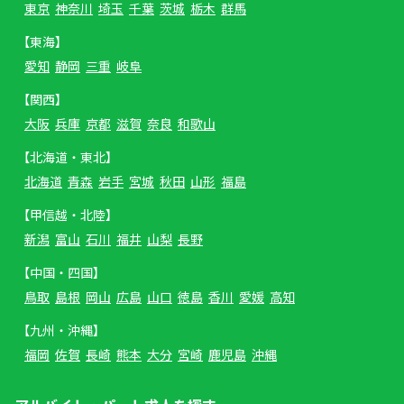
東京
神奈川
埼玉
千葉
茨城
栃木
群馬
【東海】
愛知
静岡
三重
岐阜
【関西】
大阪
兵庫
京都
滋賀
奈良
和歌山
【北海道・東北】
北海道
青森
岩手
宮城
秋田
山形
福島
【甲信越・北陸】
新潟
富山
石川
福井
山梨
長野
【中国・四国】
鳥取
島根
岡山
広島
山口
徳島
香川
愛媛
高知
【九州・沖縄】
福岡
佐賀
長崎
熊本
大分
宮崎
鹿児島
沖縄