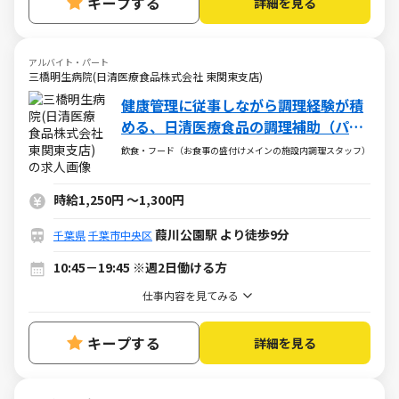
キープする
詳細を見る
アルバイト・パート
三橋明生病院(日清医療食品株式会社 東関東支店)
健康管理に従事しながら調理経験が積
める、日清医療食品の調理補助（パー
ト・アルバイト）求人
飲食・フード（お食事の盛付けメインの施設内調理スタッフ）
時給1,250円
～
1,300円
葭川公園駅 より徒歩9分
千葉県
千葉市中央区
10:45－19:45 ※週2日働ける方
仕事内容を見てみる
キープする
詳細を見る