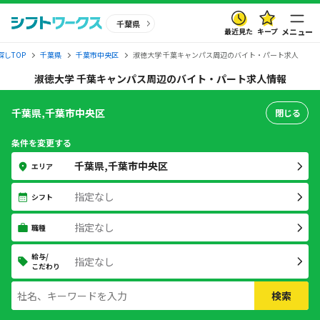
千葉県
最近見た
キープ
メニュー
しTOP
千葉県
千葉市中央区
淑徳大学 千葉キャンパス周辺のバイト・パート求人
淑徳大学 千葉キャンパス周辺のバイト・パート求人情報
千葉県,千葉市中央区
閉じる
条件を変更する
千葉県,千葉市中央区
エリア
指定なし
シフト
指定なし
職種
給与/
指定なし
こだわり
検索