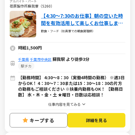
アルバイト・パート
荏原製作所蘇我寮（5260）
【4:30～7:30のお仕事】朝の空いた時
間を有効活用して楽しくお仕事しませ
んか？
飲食・フード（社員寮での朝食調理師）
時給1,500円
蘇我駅 より徒歩3分
千葉県
千葉市中央区
駅チカ
【勤務時間】 4:30～8：30（実働4時間の勤務） ※週3日
からOK！ 4：30～7：30または15：30～18：30の片方
の勤務もご相談ください ※扶養内勤務もOK！ 【勤務日
数】 水・木・金・土 ★曜日・日数は応相談！
仕事内容を見てみる
キープする
詳細を見る