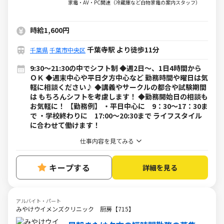
中！
家電・AV・PC関連（冷蔵庫など白物家電の案内スタッフ）
時給1,600円
千葉寺駅 より徒歩11分
千葉県
千葉市中央区
9:30～21:30の中でシフト制 ◆週2日～、1日4時間から
ＯＫ ◆週末中心や平日夕方中心など 勤務時間や曜日は気
軽に相談ください♪ ◆講義やサークルの都合や試験期間
は もちろんシフトを考慮します！ ◆勤務開始日の相談も
お気軽に！ 【勤務例】 ・平日中心に 9：30～17：30ま
で ・学校終わりに 17:00～20:30まで ライフスタイル
に合わせて働けます！
仕事内容を見てみる
キープする
詳細を見る
アルバイト・パート
みやけウイメンズクリニック 厨房【715】