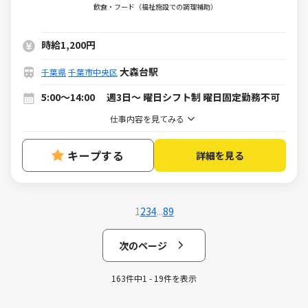
イト・パート）求人
飲食・フード（福祉施設での調理補助）
時給1,200円
大森台駅
千葉県
千葉市中央区
5:00～14:00 週3日～ 曜日シフト制 曜日固定勤務不可
仕事内容を見てみる
キープする
詳細を見る
1
2
3
4
...
8
9
次のページ
163件中1 - 19件を表示