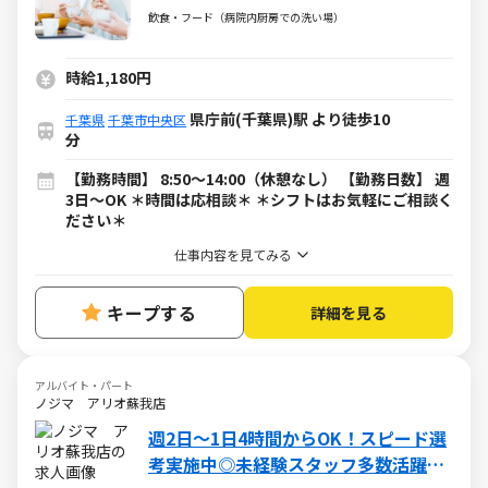
飲食・フード（病院内厨房での洗い場）
時給1,180円
県庁前(千葉県)駅 より徒歩10
千葉県
千葉市中央区
分
【勤務時間】 8:50～14:00（休憩なし） 【勤務日数】 週
3日～OK ＊時間は応相談＊ ＊シフトはお気軽にご相談く
ださい＊
仕事内容を見てみる
キープする
詳細を見る
アルバイト・パート
ノジマ アリオ蘇我店
週2日～1日4時間からOK！スピード選
考実施中◎未経験スタッフ多数活躍