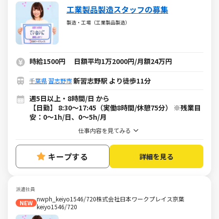
工業製品製造スタッフの募集
製造・工場（工業製品製造）
時給1500円 日額平均1万2000円/月額24万円
新習志野駅 より徒歩11分
千葉県
習志野市
週5日以上・8時間/日 から
【日勤】 8:30～17:45（実働8時間/休憩75分） ※残業目
安：0～1h/日、0～5h/月
仕事内容を見てみる
キープする
詳細を見る
派遣社員
nwph_keiyo1546/720株式会社日本ワークプレイス京葉
NEW
keiyo1546/720