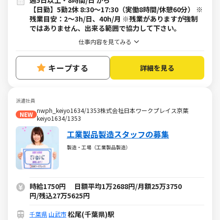
週5日以上・8時間/日 から
【日勤】5勤2休 8:30～17:30（実働8時間/休憩60分） ※
残業目安：2～3h/日、40h/月 ※残業がありますが強制
ではありません、出来る範囲で協力して下さい。
仕事内容を見てみる
キープする
詳細を見る
派遣社員
nwph_keiyo1634/1353株式会社日本ワークプレイス京葉
NEW
keiyo1634/1353
工業製品製造スタッフの募集
製造・工場（工業製品製造）
時給1750円 日額平均1万2688円/月額25万3750
円/残込27万5625円
松尾(千葉県)駅
千葉県
山武市