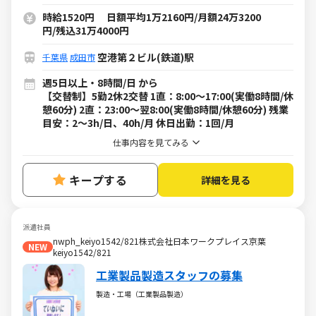
時給1520円 日額平均1万2160円/月額24万3200
円/残込31万4000円
空港第２ビル(鉄道)駅
千葉県
成田市
週5日以上・8時間/日 から
【交替制】5勤2休2交替 1直：8:00～17:00(実働8時間/休
憩60分) 2直：23:00～翌8:00(実働8時間/休憩60分) 残業
目安：2～3h/日、40h/月 休日出勤：1回/月
仕事内容を見てみる
キープする
詳細を見る
派遣社員
nwph_keiyo1542/821株式会社日本ワークプレイス京葉
NEW
keiyo1542/821
工業製品製造スタッフの募集
製造・工場（工業製品製造）