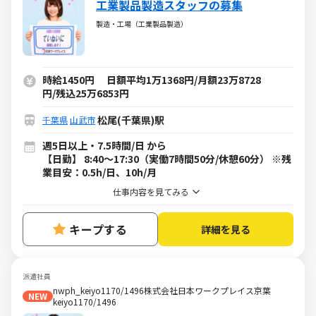
工業製品製造スタッフの募集
製造・工場（工業製品製造）
時給1450円 日額平均1万1368円/月額23万8728
円/残込25万6853円
松尾(千葉県)駅
千葉県
山武市
週5日以上・7.5時間/日 から
【日勤】 8:40～17:30（実働7時間50分/休憩60分） ※残
業目安：0.5h/日、10h/月
仕事内容を見てみる
キープする
詳細を見る
派遣社員
nwph_keiyo1170/1496株式会社日本ワークプレイス京葉
NEW
keiyo1170/1496