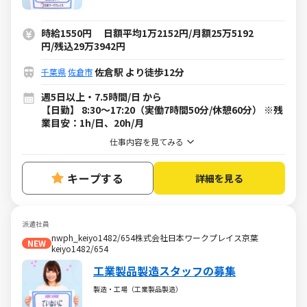
時給1550円 日額平均1万2152円/月額25万5192
円/残込29万3942円
佐倉駅 より徒歩12分
千葉県
佐倉市
週5日以上・7.5時間/日 から
【日勤】 8:30～17:20（実働7時間50分/休憩60分） ※残
業目安：1h/日、20h/月
仕事内容を見てみる
キープする
詳細を見る
派遣社員
nwph_keiyo1482/654株式会社日本ワークプレイス京葉
NEW
keiyo1482/654
工業製品製造スタッフの募集
製造・工場（工業製品製造）