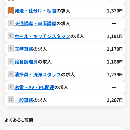
発送・仕分け・梱包
の求人
1,370
円
交通誘導・車両誘導
の求人
ー
ホール・キッチンスタッフ
の求人
1,191
円
医療事務
の求人
1,170
円
給食調理員
の求人
1,188
円
清掃員・洗浄スタッフ
の求人
1,239
円
家電・AV・PC関連
の求人
ー
一般事務
の求人
1,287
円
よくあるご質問