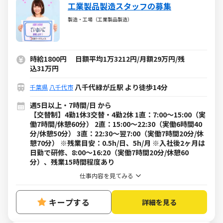
工業製品製造スタッフの募集
製造・工場（工業製品製造）
時給1800円 日額平均1万3212円/月額29万円/残
込31万円
八千代緑が丘駅 より徒歩14分
千葉県
八千代市
週5日以上・7時間/日 から
【交替制】4勤1休3交替・4勤2休 1直：7:00～15:00（実
働7時間/休憩60分） 2直：15:00～22:30（実働6時間40
分/休憩50分） 3直：22:30～翌7:00（実働7時間20分/休
憩70分） ※残業目安：0.5h/日、5h/月 ※入社後2ヶ月は
日勤で研修、8:00～16:20（実働7時間20分/休憩60
分）、残業15時間程度あり
仕事内容を見てみる
キープする
詳細を見る