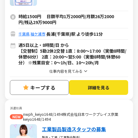
時給1500円 日額平均1万2000円/月額26万2000
円/残込29万9000円
長浦(千葉県)駅 より徒歩11分
千葉県
袖ケ浦市
週5日以上・8時間/日 から
【交替制】5勤2休2交替 1直：8:00～17:00（実働8時間/
休憩60分） 2直：20:00～翌5:00（実働8時間/休憩60
分） ※残業目安：0～1h/日、10～20h/月
仕事内容を見てみる
キープする
詳細を見る
派遣社員
nwph_keiyo1648/1494株式会社日本ワークプレイス京葉
NEW
keiyo1648/1494
工業製品製造スタッフの募集
製造・工場（工業製品製造）