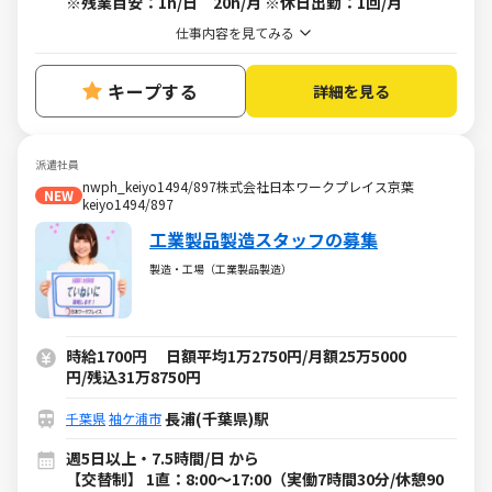
※残業目安：1h/日 20h/月 ※休日出勤：1回/月
仕事内容を見てみる
キープする
詳細を見る
派遣社員
nwph_keiyo1494/897株式会社日本ワークプレイス京葉
NEW
keiyo1494/897
工業製品製造スタッフの募集
製造・工場（工業製品製造）
時給1700円 日額平均1万2750円/月額25万5000
円/残込31万8750円
長浦(千葉県)駅
千葉県
袖ケ浦市
週5日以上・7.5時間/日 から
【交替制】 1直：8:00～17:00（実働7時間30分/休憩90