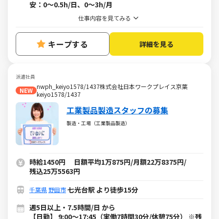
安：0～0.5h/日、0～3h/月
仕事内容を見てみる
キープする
詳細を見る
派遣社員
nwph_keiyo1578/1437株式会社日本ワークプレイス京葉
NEW
keiyo1578/1437
工業製品製造スタッフの募集
製造・工場（工業製品製造）
時給1450円 日額平均1万875円/月額22万8375円/
残込25万5563円
七光台駅 より徒歩15分
千葉県
野田市
週5日以上・7.5時間/日 から
【日勤】 9:00～17:45（実働7時間30分/休憩75分） ※残