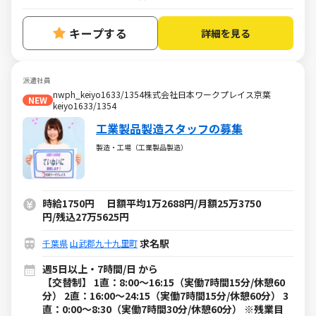
キープする
詳細を見る
派遣社員
nwph_keiyo1633/1354株式会社日本ワークプレイス京葉
NEW
keiyo1633/1354
工業製品製造スタッフの募集
製造・工場（工業製品製造）
時給1750円 日額平均1万2688円/月額25万3750
円/残込27万5625円
求名駅
千葉県
山武郡九十九里町
週5日以上・7時間/日 から
【交替制】 1直：8:00～16:15（実働7時間15分/休憩60
分） 2直：16:00～24:15（実働7時間15分/休憩60分） 3
直：0:00～8:30（実働7時間30分/休憩60分） ※残業目