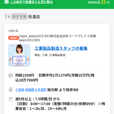
21
この条件で新着求人を受け取る
検索結果
件
おすすめ
新着順
派遣社員
nwph_keiyo1651/801株式会社日本ワークプレイス京葉
NEW
keiyo1651/801
工業製品製造スタッフの募集
製造・工場（工業製品製造）
時給1500円 日額平均1万1370円/月額25万円/残
込28万7000円
総元駅 より徒歩8分
千葉県
夷隅郡大多喜町
週5日以上・7.5時間/日 から
【日勤】 8:00～17:00（実働7時間35分/休憩85分） ※残
業目安：1～2h/日、15～30h/月