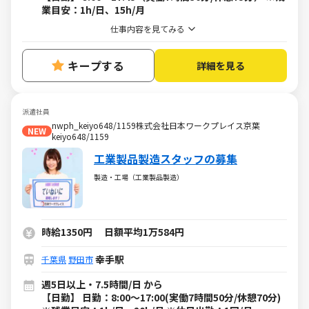
業目安：1h/日、15h/月
仕事内容を見てみる
キープする
詳細を見る
派遣社員
nwph_keiyo648/1159株式会社日本ワークプレイス京葉
NEW
keiyo648/1159
工業製品製造スタッフの募集
製造・工場（工業製品製造）
時給1350円 日額平均1万584円
幸手駅
千葉県
野田市
週5日以上・7.5時間/日 から
【日勤】 日勤：8:00～17:00(実働7時間50分/休憩70分)