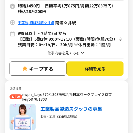
時給1450円 日額平均1万875円/月額22万8375円/
残込28万800円
南酒々井駅
千葉県
印旛郡酒々井町
週5日以上・7時間/日 から
【日勤】5勤2休 9:00～17:10（実働7時間/休憩70分） ※
残業目安：0～1h/日、20h/月 ※休日出勤：1回/月
仕事内容を見てみる
キープする
詳細を見る
派遣社員
nwph_keiyo870/1303株式会社日本ワークプレイス京葉
NEW
keiyo870/1303
工業製品製造スタッフの募集
製造・工場（工業製品製造）