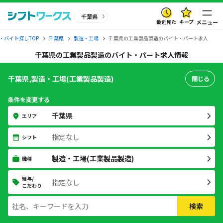
千葉県
最近見た
キープ
メニュー
・バイト探しTOP
千葉県
製造・工場
千葉県の工業製品製造のバイト・パート求人
千葉県の工業製品製造のバイト・パート求人情報
千葉県,製造・工場(工業製品製造)
閉じる
条件を変更する
千葉県
エリア
指定なし
シフト
製造・工場(工業製品製造)
職種
給与/
指定なし
こだわり
検索