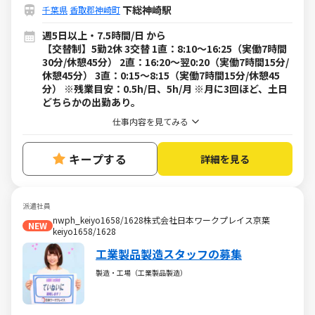
下総神崎駅
千葉県
香取郡神崎町
週5日以上・7.5時間/日 から
【交替制】5勤2休 3交替 1直：8:10～16:25（実働7時間
30分/休憩45分） 2直：16:20～翌0:20（実働7時間15分/
休憩45分） 3直：0:15～8:15（実働7時間15分/休憩45
分） ※残業目安：0.5h/日、5h/月 ※月に3回ほど、土日
どちらかの出勤あり。
仕事内容を見てみる
キープする
詳細を見る
派遣社員
nwph_keiyo1658/1628株式会社日本ワークプレイス京葉
NEW
keiyo1658/1628
工業製品製造スタッフの募集
製造・工場（工業製品製造）