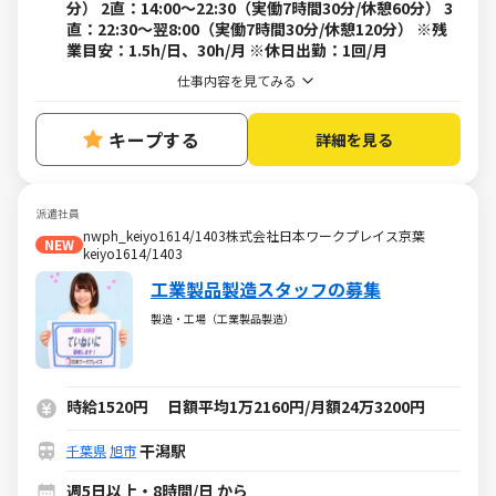
分） 2直：14:00～22:30（実働7時間30分/休憩60分） 3
直：22:30～翌8:00（実働7時間30分/休憩120分） ※残
業目安：1.5h/日、30h/月 ※休日出勤：1回/月
仕事内容を見てみる
キープする
詳細を見る
派遣社員
nwph_keiyo1614/1403株式会社日本ワークプレイス京葉
NEW
keiyo1614/1403
工業製品製造スタッフの募集
製造・工場（工業製品製造）
時給1520円 日額平均1万2160円/月額24万3200円
干潟駅
千葉県
旭市
週5日以上・8時間/日 から