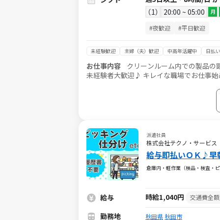
1
20:00 ~ 05:00
月
#夜歓迎
#平日歓迎
未経験歓迎
主婦（夫）歓迎
中高年活躍中
日払い
お仕事内容
クリーンルーム内での製品の
未経験者大歓迎♪ キレイな職場でお仕事始
ービスは就業状況によって利用できないケ
派遣社員
株式会社テクノ・サービス
給与即払いＯＫ♪早
倉庫内・軽作業（検品・検査・ピ
時給1,040円
給与
交通費全額
勤務地
秋田県
秋田市