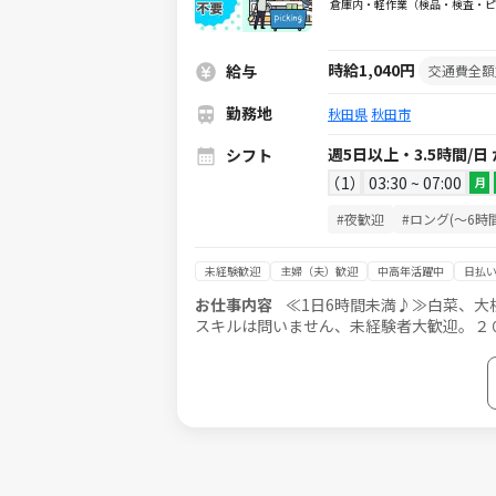
倉庫内・軽作業（検品・検査・ピ
時給1,040円
給与
交通費全額
勤務地
秋田県
秋田市
週5日以上・3.5時間/日
シフト
1
03:30 ~ 07:00
月
#夜歓迎
#ロング(～6時間
未経験歓迎
主婦（夫）歓迎
中高年活躍中
日払い
お仕事内容
≪1日6時間未満♪≫白菜、大
スキルは問いません、未経験者大歓迎。２
♪ ※給与即払いサービスは就業状況によ