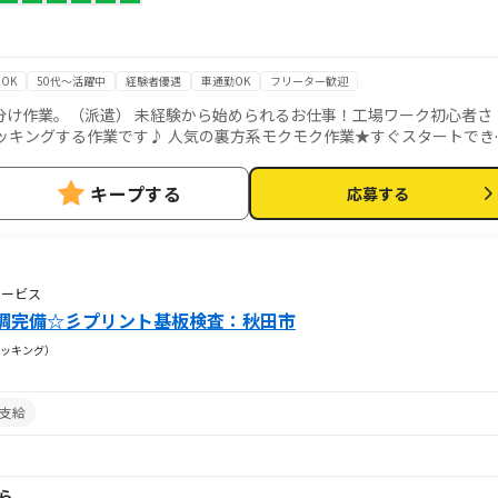
OK
50代～活躍中
経験者優遇
車通勤OK
フリーター歓迎
分け作業。（派遣） 未経験から始められるお仕事！工場ワーク初心者さ
ッキングする作業です♪ 人気の裏方系モクモク作業★すぐスタートでき
よって利用できないケースがございます。
キープする
応募する
サービス
調完備☆彡プリント基板検査：秋田市
ッキング）
支給
から