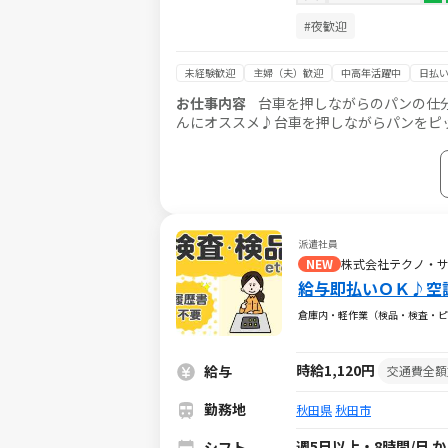
#夜歓迎
未経験歓迎
主婦（夫）歓迎
中高年活躍中
日払い
お仕事内容
台車を押しながらのパンの仕
んにオススメ♪台車を押しながらパンをピ
ます！ 給与即払いサービスは就業状況に
派遣社員
NEW
株式会社テクノ・
給与即払いＯＫ♪空
倉庫内・軽作業（検品・検査・ピ
時給1,120円
給与
交通費全額
勤務地
秋田県
秋田市
週5日以上・8時間/日 
シフト