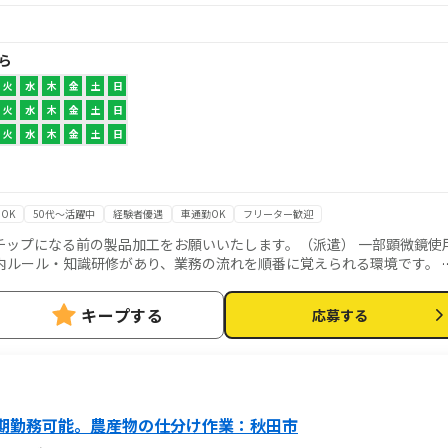
から
火
水
木
金
土
日
火
水
木
金
土
日
火
水
木
金
土
日
OK
50代～活躍中
経験者優遇
車通勤OK
フリーター歓迎
チップになる前の製品加工をお願いいたします。（派遣） 一部顕微鏡使
内ルール・知識研修があり、業務の流れを順番に覚えられる環境です。 
定したリズムで働けます◎製造経験をお持ちの方はスキルを活かせます
早めに！
キープする
応募する
期勤務可能。農産物の仕分け作業：秋田市