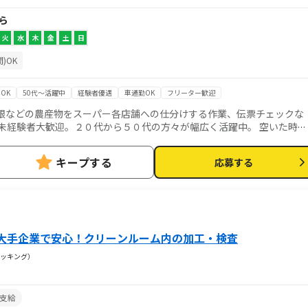
から
火
水
木
金
土
日
)OK
OK
50代～活躍中
経験者優遇
車通勤OK
フリーター歓迎
大根などの農産物をスーパー各店舗への仕分けする作業、伝票チェックな
未経験者大歓迎。２０代から５０代の方々が幅広く活躍中。 空いた時間
ービスは就業状況によって利用できないケースがございます。
キープする
応募する
大手企業で安心！クリーンルーム内の加工・検査
ッキング）
支給