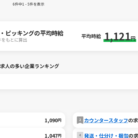
6件中1 - 5件を表示
・ピッキングの平均時給
1,121
平均時給
円
4件をもとに算出
求人の多い企業ランキング
1,090
カウンタースタッフ
の求
円
1,047
発送・仕分け・梱包
の
円