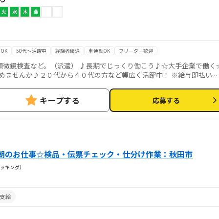
火
水
木
金
OK
50代～活躍中
経験者優遇
車通勤OK
フリーター歓迎
顕微鏡検査など。（派遣） ♪長期でじっくり働こう♪☆大手企業で働く
めませんか♪２０代から４０代の方など幅広く活躍中！ ※給与即払いサ
ースがございます。
キープする
応募する
朝のお仕事☆検品・伝票チェック・仕分け作業：秋田市
ッキング）
支給