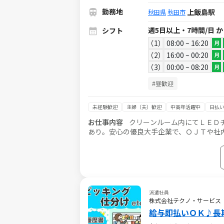
勤務地
上飯島駅
秋田県
秋田市
週5日以上・7時間/日 
シフト
1
08:00 ~ 16:20
月
2
16:00 ~ 00:20
月
3
00:00 ~ 08:20
月
#昼歓迎
未経験歓迎
主婦（夫）歓迎
中高年活躍中
日払い
お仕事内容
クリーンルーム内にてＬＥＤ
あり。安心の優良大手企業で、ＯＪＴや社
替制勤務で４勤２（１）休のシフト制、安
２０代～４０代の方が活躍中♪ご応募はお
派遣社員
株式会社テクノ・サービス
給与即払いＯＫ♪長