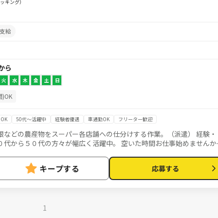
ッキング）
支給
 から
火
水
木
金
土
日
)OK
OK
50代～活躍中
経験者優遇
車通勤OK
フリーター歓迎
根などの農産物をスーパー各店舗への仕分けする作業。（派遣） 経験・
０代から５０代の方々が幅広く活躍中。 空いた時間お仕事始めませんか
って利用できないケースがございます。
キープする
応募する
1