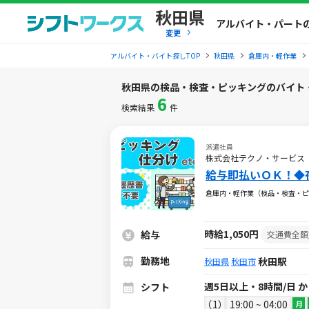
秋田県
アルバイト・パート
変更
アルバイト・バイト探しTOP
秋田県
倉庫内・軽作業
秋田県の検品・検査・ピッキングのバイト
6
検索結果
件
派遣社員
株式会社テクノ・サービス
給与即払いＯＫ！◆
倉庫内・軽作業（検品・検査・ピ
時給1,050円
給与
交通費全額
勤務地
秋田駅
秋田県
秋田市
週5日以上・8時間/日 
シフト
1
19:00 ~ 04:00
月