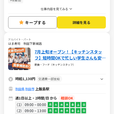
仕事内容を見てみる
キープする
詳細を見る
アルバイト・パート
はま寿司 秋田下新城店
7月上旬オープン！【キッチンスタッ
フ】短時間OKで忙しい学生さんも安
心！＜機械を使ったお寿司づくりや、
飲食・フード（キッチンスタッフ）
ネタを作るお仕事！＞お寿司がお得に
食べられる食事補助付
時給1,130円
交通費一部支給
上飯島駅
秋田県
秋田市
週1日以上・2時間/日 から
相談OK
1
09:00 ~ 00:00
月
火
水
木
金
土
日
2
09:00 ~ 13:00
月
火
水
木
金
土
日