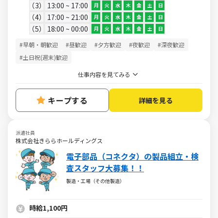
3
13:00 ~ 17:00
月
火
水
木
金
土
日
4
17:00 ~ 21:00
月
火
水
木
金
土
日
5
18:00 ~ 00:00
月
火
水
木
金
土
日
#早朝・朝歓迎
#昼歓迎
#夕方歓迎
#夜歓迎
#深夜歓迎
#土日祝(週末)歓迎
仕事内容を見てみる
キープする
詳細を見る
派遣社員
株式会社きららホールディングス
電子部品（コネクタ）の製品組立・検
査スタッフ大募集！！
製造・工場（その他製造）
時給1,100円