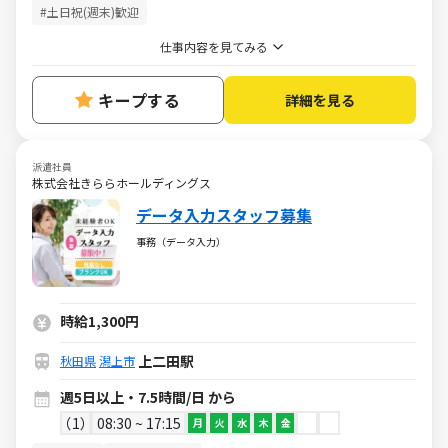
#土日祝(週末)歓迎
仕事内容を見てみる
キープする
詳細を見る
派遣社員
株式会社きららホールディングス
データ入力スタッフ募集
事務（データ入力）
時給1,300円
上二田駅
秋田県
潟上市
週5日以上・7.5時間/日 から
1
08:30 ~ 17:15
月
火
水
木
金