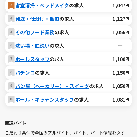
客室清掃・ベッドメイク
の求人
1,047
円
発送・仕分け・梱包
の求人
1,127
円
その他フード業務
の求人
1,056
円
洗い場・皿洗い
の求人
ー
ホールスタッフ
の求人
1,100
円
パチンコ
の求人
1,150
円
パン屋（ベーカリー）・スイーツ
の求人
1,050
円
ホール・キッチンスタッフ
の求人
1,081
円
関連バイト
こだわり条件で全国のアルバイト、バイト、パート情報を探す