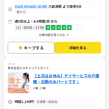
八郎潟駅 より徒歩5分
秋田県
南秋田郡八郎潟町
駅チカ
週5日以上・6.5時間/日 から
1
09:00 ~ 17:00
月
火
水
木
金
仕事内容を見てみる
キープする
詳細を見る
パート
株式会社ヒロキャリアスタッフ
【土日はお休み】デイサービスの介護
職・日勤のみパートです♪
介護（介護）
時給1,100円
交通費一部支給