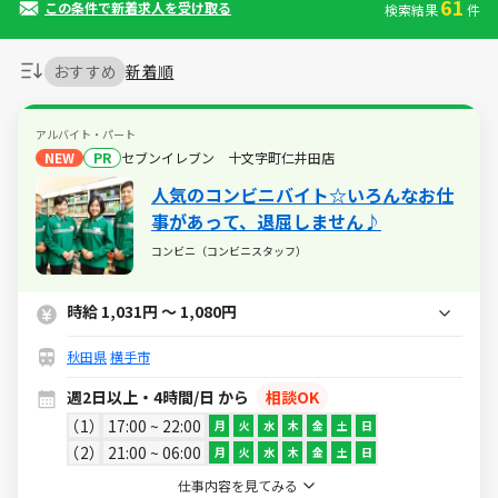
61
この条件で新着求人を受け取る
検索結果
件
おすすめ
新着順
アルバイト・パート
NEW
PR
セブンイレブン 十文字町仁井田店
人気のコンビニバイト☆いろんなお仕
事があって、退屈しません♪
コンビニ（コンビニスタッフ）
時給 1,031円 ～ 1,080円
秋田県
横手市
週2日以上・4時間/日 から
相談OK
1
17:00 ~ 22:00
月
火
水
木
金
土
日
2
21:00 ~ 06:00
月
火
水
木
金
土
日
仕事内容を見てみる