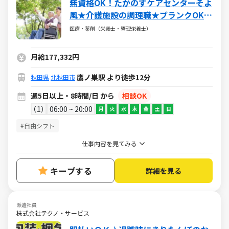
無資格OK！たかのすケアセンターそよ
風★介護施設の調理職★ブランクOK・
社保完備・各種手当あり
医療・薬剤（栄養士・管理栄養士）
月給177,332円
鷹ノ巣駅 より徒歩12分
秋田県
北秋田市
週5日以上・8時間/日 から
相談OK
1
06:00 ~ 20:00
月
火
水
木
金
土
日
#自由シフト
仕事内容を見てみる
キープする
詳細を見る
派遣社員
株式会社テクノ・サービス