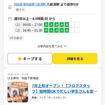
八郎潟駅 より徒歩5分
秋田県
南秋田郡八郎潟町
駅チカ
週5日以上・6.5時間/日 から
1
09:00 ~ 17:00
月
火
水
木
金
2
16:45 ~ 01:30
月
火
水
木
金
#平日歓迎
仕事内容を見てみる
キープする
詳細を見る
アルバイト・パート
はま寿司 秋田下新城店
7月上旬オープン！【フロアスタッ
フ】短時間OKで忙しい学生さんも安
心！＜ご注文はタッチパネルでセルフ
飲食・フード（ホールスタッフ）
オーダー制＞オーダー伺い無し！お寿