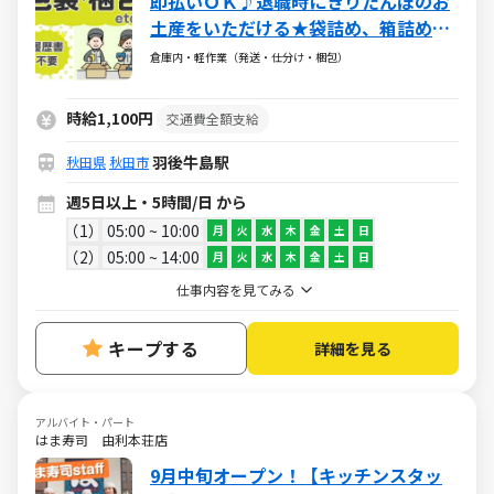
即払いＯＫ♪退職時にきりたんぽのお
土産をいただける★袋詰め、箱詰めな
ど
倉庫内・軽作業（発送・仕分け・梱包）
時給1,100円
交通費全額支給
羽後牛島駅
秋田県
秋田市
週5日以上・5時間/日 から
1
05:00 ~ 10:00
月
火
水
木
金
土
日
2
05:00 ~ 14:00
月
火
水
木
金
土
日
仕事内容を見てみる
キープする
詳細を見る
アルバイト・パート
はま寿司 由利本荘店
9月中旬オープン！【キッチンスタッ