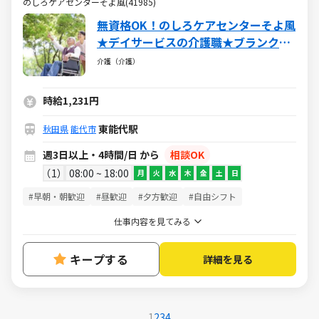
のしろケアセンターそよ風(41985)
無資格OK！のしろケアセンターそよ風
★デイサービスの介護職★ブランク
OK・社保完備・各種手当あり
介護（介護）
時給1,231円
東能代駅
秋田県
能代市
週3日以上・4時間/日 から
相談OK
1
08:00 ~ 18:00
月
火
水
木
金
土
日
#早朝・朝歓迎
#昼歓迎
#夕方歓迎
#自由シフト
仕事内容を見てみる
キープする
詳細を見る
1
2
3
4