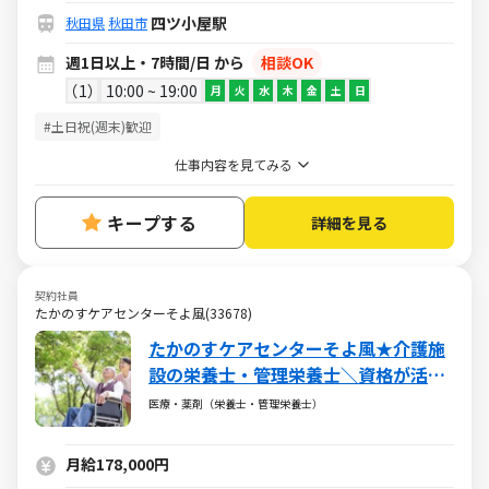
四ツ小屋駅
秋田県
秋田市
週1日以上・7時間/日 から
相談OK
1
10:00 ~ 19:00
月
火
水
木
金
土
日
#土日祝(週末)歓迎
仕事内容を見てみる
キープする
詳細を見る
契約社員
たかのすケアセンターそよ風(33678)
たかのすケアセンターそよ風★介護施
設の栄養士・管理栄養士＼資格が活か
せる♪／ブランクＯＫ・社保完備・各
医療・薬剤（栄養士・管理栄養士）
種手当あり
月給178,000円