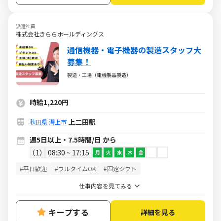
派遣社員
株式会社きららホールディングス
通信機器・電子機器の製造スタッフ大
募集！
製造・工場（電機製品製造）
時給1,220円
上二田駅
秋田県
潟上市
週5日以上・7.5時間/日 から
1
08:30 ~ 17:15
月
火
水
木
金
#平日歓迎
#フルタイムOK
#固定シフト
仕事内容を見てみる
キープする
詳細を見る