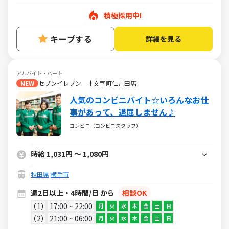
積極採用中!
キープする
詳細を見る
アルバイト・パート
NEW
セブンイレブン 十文字町仁井田店
人気のコンビニバイト☆いろんなお仕
事があって、退屈しません♪
コンビニ（コンビニスタッフ）
時給 1,031円 ～ 1,080円
秋田県
横手市
週2日以上・4時間/日 から
相談OK
1
17:00 ~ 22:00
月
火
水
木
金
土
日
2
21:00 ~ 06:00
月
火
水
木
金
土
日