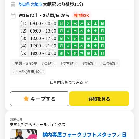
大館駅 より徒歩11分
秋田県
大館市
週1日以上・2時間/日 から
相談OK
1
09:00 ~ 00:00
月
火
水
木
金
土
日
2
09:00 ~ 13:00
月
火
水
木
金
土
日
3
13:00 ~ 17:00
月
火
水
木
金
土
日
4
17:00 ~ 21:00
月
火
水
木
金
土
日
5
18:00 ~ 00:00
月
火
水
木
金
土
日
#早朝・朝歓迎
#昼歓迎
#夕方歓迎
#夜歓迎
#深夜歓迎
#土日祝(週末)歓迎
仕事内容を見てみる
キープする
詳細を見る
派遣社員
株式会社きららホールディングス
構内専属フォークリフトスタッフ／日