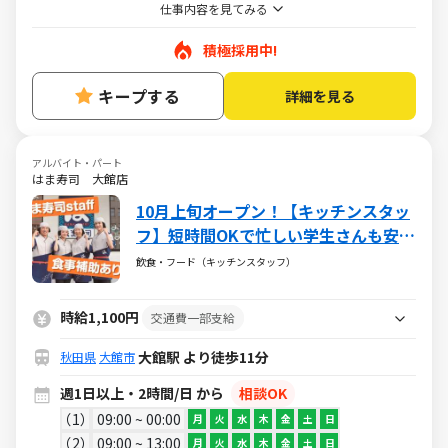
仕事内容を見てみる
積極採用中!
キープする
詳細を見る
アルバイト・パート
はま寿司 大館店
10月上旬オープン！【キッチンスタッ
フ】短時間OKで忙しい学生さんも安
心！＜機械を使ったお寿司づくりや、
飲食・フード（キッチンスタッフ）
ネタを作るお仕事！＞お寿司がお得に
食べられる食事補助付
時給1,100円
交通費一部支給
大館駅 より徒歩11分
秋田県
大館市
週1日以上・2時間/日 から
相談OK
1
09:00 ~ 00:00
月
火
水
木
金
土
日
2
09:00 ~ 13:00
月
火
水
木
金
土
日