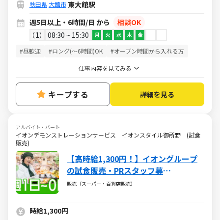
東大館駅
秋田県
大館市
週5日以上・6時間/日 から
相談OK
1
08:30 ~ 15:30
月
火
水
木
金
#昼歓迎
#ロング(～6時間)OK
#オープン時間から入れる方
仕事内容を見てみる
キープする
詳細を見る
アルバイト・パート
イオンデモンストレーションサービス イオンスタイル御所野 (試食
販売)
【高時給1,300円！】イオングループ
の試食販売・PRスタッフ募
集！/SATH71170
販売（スーパー・百貨店販売）
時給1,300円