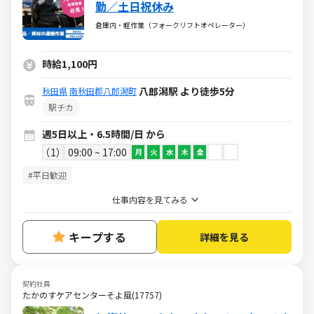
勤／土日祝休み
倉庫内・軽作業（フォークリフトオペレーター）
時給1,100円
八郎潟駅 より徒歩5分
秋田県
南秋田郡八郎潟町
駅チカ
週5日以上・6.5時間/日 から
1
09:00 ~ 17:00
月
火
水
木
金
#平日歓迎
仕事内容を見てみる
キープする
詳細を見る
契約社員
たかのすケアセンターそよ風(17757)