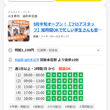
アルバイト・パート
はま寿司 由利本荘店
9月中旬オープン！【フロアスタッ
フ】短時間OKで忙しい学生さんも安
心！＜ご注文はタッチパネルでセルフ
飲食・フード（ホールスタッフ）
オーダー制＞オーダー伺い無し！お寿
司がお得に食べられる食事補助付
時給1,100円
交通費一部支給
羽後本荘駅 より徒歩10分
秋田県
由利本荘市
週1日以上・2時間/日 から
相談OK
1
09:00 ~ 00:00
月
火
水
木
金
土
日
2
09:00 ~ 13:00
月
火
水
木
金
土
日
3
13:00 ~ 17:00
月
火
水
木
金
土
日
4
17:00 ~ 21:00
月
火
水
木
金
土
日
5
18:00 ~ 00:00
月
火
水
木
金
土
日
#早朝・朝歓迎
#昼歓迎
#夕方歓迎
#夜歓迎
#深夜歓迎