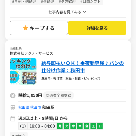
#早朝・朝歓迎
#昼歓迎
#夕方歓迎
#自由シフト
仕事内容を見てみる
キープする
詳細を見る
派遣社員
株式会社テクノ・サービス
給与即払いＯＫ！◆夜勤専属♪パンの
仕分け作業：秋田市
倉庫内・軽作業（検品・検査・ピッキング）
時給1,050円
交通費全額支給
秋田駅
秋田県
秋田市
週5日以上・8時間/日 から
1
19:00 ~ 04:00
月
火
水
木
金
土
日
#夜歓迎