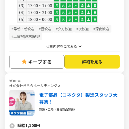
3
13:00 ~ 17:00
月
火
水
木
金
土
日
4
17:00 ~ 21:00
月
火
水
木
金
土
日
5
18:00 ~ 00:00
月
火
水
木
金
土
日
#早朝・朝歓迎
#昼歓迎
#夕方歓迎
#夜歓迎
#深夜歓迎
#土日祝(週末)歓迎
仕事内容を見てみる
キープする
詳細を見る
派遣社員
株式会社きららホールディングス
電子部品（コネクタ）製造スタッフ大
募集！
製造・工場（電機製品製造）
時給1,100円