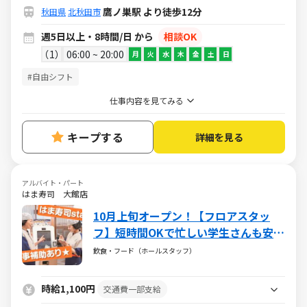
鷹ノ巣駅 より徒歩12分
秋田県
北秋田市
週5日以上・8時間/日 から
相談OK
1
06:00 ~ 20:00
月
火
水
木
金
土
日
#自由シフト
仕事内容を見てみる
キープする
詳細を見る
アルバイト・パート
はま寿司 大館店
10月上旬オープン！【フロアスタッ
フ】短時間OKで忙しい学生さんも安
心！＜ご注文はタッチパネルでセルフ
飲食・フード（ホールスタッフ）
オーダー制＞オーダー伺い無し！お寿
司がお得に食べられる食事補助付
時給1,100円
交通費一部支給