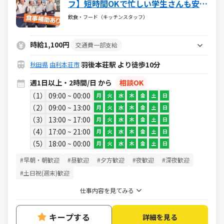
フ】短時間OKで忙しい学生さんも安
心！＜機械を使ったお寿司づくりや、
飲食・フード（キッチンスタッフ）
ネタを作るお仕事！＞お寿司がお得に
食べられる食事補助付
時給1,100円
交通費一部支給
羽後本荘駅 より徒歩10分
秋田県
由利本荘市
週1日以上・2時間/日 から
相談OK
1
09:00 ~ 00:00
月
火
水
木
金
土
日
2
09:00 ~ 13:00
月
火
水
木
金
土
日
3
13:00 ~ 17:00
月
火
水
木
金
土
日
4
17:00 ~ 21:00
月
火
水
木
金
土
日
5
18:00 ~ 00:00
月
火
水
木
金
土
日
#早朝・朝歓迎
#昼歓迎
#夕方歓迎
#夜歓迎
#深夜歓迎
#土日祝(週末)歓迎
仕事内容を見てみる
キープする
詳細を見る