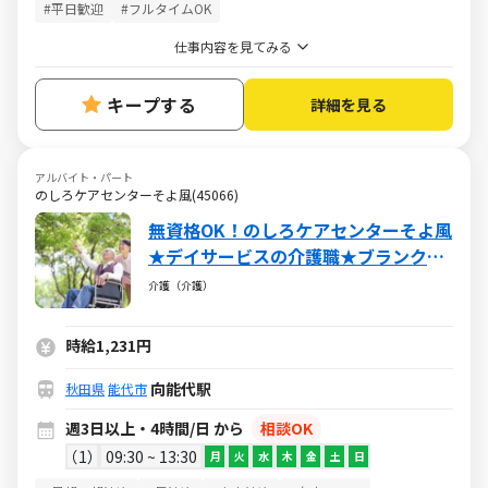
#平日歓迎
#フルタイムOK
仕事内容を見てみる
キープする
詳細を見る
アルバイト・パート
のしろケアセンターそよ風(45066)
無資格OK！のしろケアセンターそよ風
★デイサービスの介護職★ブランク
OK・社保完備・各種手当あり
介護（介護）
時給1,231円
向能代駅
秋田県
能代市
週3日以上・4時間/日 から
相談OK
1
09:30 ~ 13:30
月
火
水
木
金
土
日