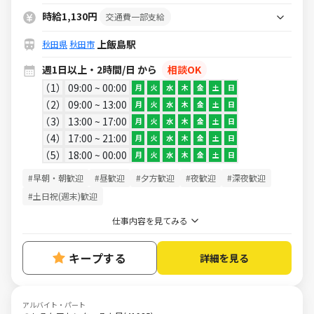
司がお得に食べられる食事補助付
時給1,130円
交通費一部支給
上飯島駅
秋田県
秋田市
週1日以上・2時間/日 から
相談OK
1
09:00 ~ 00:00
月
火
水
木
金
土
日
2
09:00 ~ 13:00
月
火
水
木
金
土
日
3
13:00 ~ 17:00
月
火
水
木
金
土
日
4
17:00 ~ 21:00
月
火
水
木
金
土
日
5
18:00 ~ 00:00
月
火
水
木
金
土
日
#早朝・朝歓迎
#昼歓迎
#夕方歓迎
#夜歓迎
#深夜歓迎
#土日祝(週末)歓迎
仕事内容を見てみる
キープする
詳細を見る
アルバイト・パート