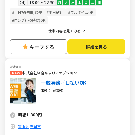
4
18:00 ~ 22:30
月
火
水
木
金
土
日
#土日祝(週末)歓迎
#平日歓迎
#フルタイムOK
#ロング(～6時間)OK
仕事内容を見てみる
キープする
詳細を見る
派遣社員
NEW
株式会社綜合キャリアオプション
一般事務／日払いOK
事務（一般事務）
時給1,300円
富山県
高岡市