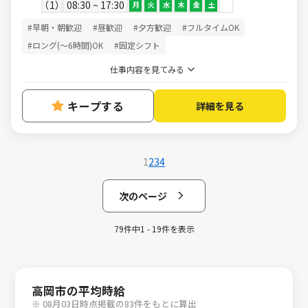
1
08:30 ~ 17:30
月
火
水
木
金
土
#早朝・朝歓迎
#昼歓迎
#夕方歓迎
#フルタイムOK
#ロング(～6時間)OK
#固定シフト
仕事内容を見てみる
キープする
詳細を見る
1
2
3
4
次のページ
79件中1 - 19件を表示
高岡市の平均時給
※ 08月03日時点掲載の83件をもとに算出