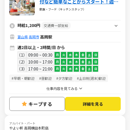
付など簡単なことからスタート！週2
～1日2h～OK
飲食・フード（キッチンスタッフ）
時給1,200円
交通費一部支給
高岡駅
富山県
高岡市
週2日以上・2時間/日 から
1
09:00 ~ 00:30
月
火
水
木
金
土
日
2
10:00 ~ 17:00
月
火
水
木
金
土
日
3
17:00 ~ 21:00
月
火
水
木
金
土
日
#早朝・朝歓迎
#昼歓迎
#夕方歓迎
#土日祝(週末)歓迎
仕事内容を見てみる
キープする
詳細を見る
アルバイト・パート
やよい軒 高岡横田本町店