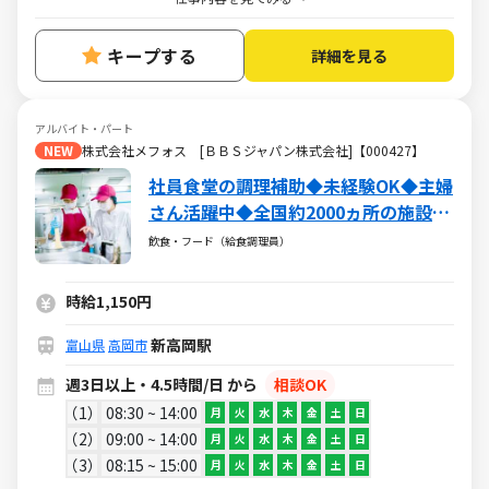
キープする
詳細を見る
アルバイト・パート
NEW
株式会社メフォス [ＢＢＳジャパン株式会社]【000427】
社員食堂の調理補助◆未経験OK◆主婦
さん活躍中◆全国約2000ヵ所の施設で
サービスを提供する大手企業
飲食・フード（給食調理員）
時給1,150円
新高岡駅
富山県
高岡市
週3日以上・4.5時間/日 から
相談OK
1
08:30 ~ 14:00
月
火
水
木
金
土
日
2
09:00 ~ 14:00
月
火
水
木
金
土
日
3
08:15 ~ 15:00
月
火
水
木
金
土
日