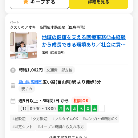
キープする
詳細を見る
パート
クスリのアオキ 高岡広小路薬局（医療事務）
地域の健康を支える医療事務◎未経験
から成長できる環境あり／社会に貢献
できるやりがいある仕事／週5日・1日
事務（医療事務）
5h～・日祝休み
時給1,062円
交通費一部支給
広小路(富山県)駅 より徒歩3分
富山県
高岡市
駅チカ
週5日以上・5時間/日 から
相談OK
1
09:30 ~ 18:00
月
火
水
木
金
土
#昼歓迎
#夕方歓迎
#フルタイムOK
#ロング(～6時間)OK
#固定シフト
#オープン時間から入れる方
仕事内容を見てみる