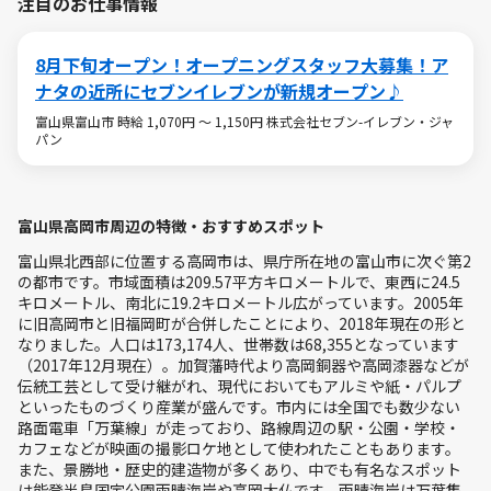
注目のお仕事情報
8月下旬オープン！オープニングスタッフ大募集！ア
ナタの近所にセブンイレブンが新規オープン♪
富山県富山市 時給 1,070円 ～ 1,150円 株式会社セブン-イレブン・ジャ
パン
富山県高岡市周辺の特徴・おすすめスポット
富山県北西部に位置する高岡市は、県庁所在地の富山市に次ぐ第2
の都市です。市域面積は209.57平方キロメートルで、東西に24.5
キロメートル、南北に19.2キロメートル広がっています。2005年
に旧高岡市と旧福岡町が合併したことにより、2018年現在の形と
なりました。人口は173,174人、世帯数は68,355となっています
（2017年12月現在）。加賀藩時代より高岡銅器や高岡漆器などが
伝統工芸として受け継がれ、現代においてもアルミや紙・パルプ
といったものづくり産業が盛んです。市内には全国でも数少ない
路面電車「万葉線」が走っており、路線周辺の駅・公園・学校・
カフェなどが映画の撮影ロケ地として使われたこともあります。
また、景勝地・歴史的建造物が多くあり、中でも有名なスポット
は能登半島国定公園雨晴海岸や高岡大仏です。雨晴海岸は万葉集