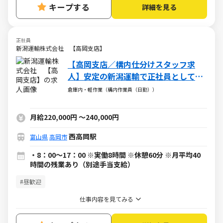
キープする
詳細を見る
正社員
新潟運輸株式会社 【高岡支店】
【高岡支店／構内仕分けスタッフ求
人】安定の新潟運輸で正社員として勤
務。未経験OK！
倉庫内・軽作業（構内作業員（日勤））
月給220,000円
～
240,000円
西高岡駅
富山県
高岡市
・8：00～17：00 ※実働8時間 ※休憩60分 ※月平均40
時間の残業あり（別途手当支給）
#昼歓迎
仕事内容を見てみる