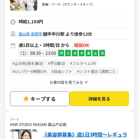
中！履歴書不要！週1日～◎シフト融
飲食・フード（カウンタースタッフ）
通抜群！
時給1,150円
越中中川駅 より徒歩12分
富山県
高岡市
週1日以上・3時間/日 から
相談OK
1
08:30 ~ 23:00
月
火
水
木
金
土
日
#土日祝(週末)歓迎
#平日歓迎
#フルタイムOK
#ロング(～6時間)OK
#自由シフト
#シフト提出 1週間ごと
仕事内容を見てみる
キープする
詳細を見る
パート
HAIR STUDIO IWASAKI 富山戸出店
《美容師募集》週1日3時間～レギュラ