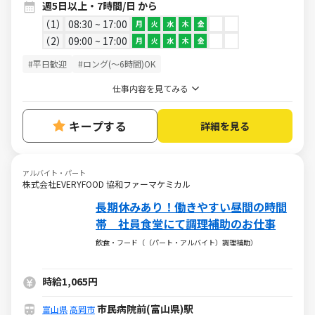
週5日以上・7時間/日 から
1
08:30 ~ 17:00
月
火
水
木
金
2
09:00 ~ 17:00
月
火
水
木
金
#平日歓迎
#ロング(～6時間)OK
仕事内容を見てみる
キープする
詳細を見る
アルバイト・パート
株式会社EVERYFOOD 協和ファーマケミカル
長期休みあり！働きやすい昼間の時間
帯 社員食堂にて調理補助のお仕事
飲食・フード（（パート・アルバイト）調理補助）
時給1,065円
市民病院前(富山県)駅
富山県
高岡市