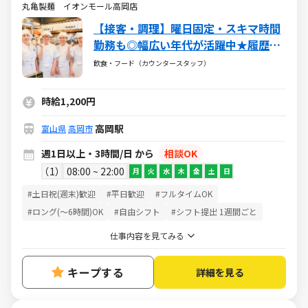
丸亀製麺 イオンモール高岡店
【接客・調理】曜日固定・スキマ時間
勤務も◎幅広い年代が活躍中★履歴書
不要！週1日～◎シフト融通抜群！
飲食・フード（カウンタースタッフ）
時給1,200円
高岡駅
富山県
高岡市
週1日以上・3時間/日 から
相談OK
1
08:00 ~ 22:00
月
火
水
木
金
土
日
#土日祝(週末)歓迎
#平日歓迎
#フルタイムOK
#ロング(～6時間)OK
#自由シフト
#シフト提出 1週間ごと
仕事内容を見てみる
キープする
詳細を見る