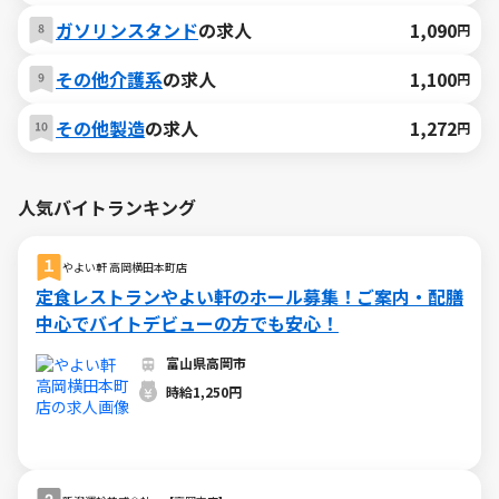
ガソリンスタンド
の求人
1,090
円
その他介護系
の求人
1,100
円
その他製造
の求人
1,272
円
人気バイトランキング
やよい軒 高岡横田本町店
定食レストランやよい軒のホール募集！ご案内・配膳
中心でバイトデビューの方でも安心！
富山県高岡市
時給1,250円