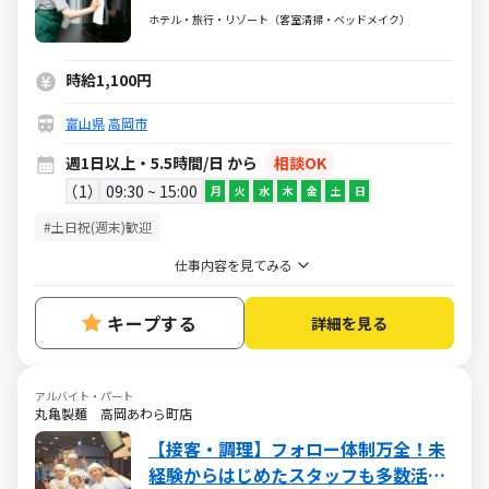
ワーク歓迎】
ホテル・旅行・リゾート（客室清掃・ベッドメイク）
時給1,100円
富山県
高岡市
週1日以上・5.5時間/日 から
相談OK
1
09:30 ~ 15:00
月
火
水
木
金
土
日
#土日祝(週末)歓迎
仕事内容を見てみる
キープする
詳細を見る
アルバイト・パート
丸亀製麺 高岡あわら町店
【接客・調理】フォロー体制万全！未
経験からはじめたスタッフも多数活躍