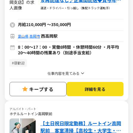
＆再配達なし♪企業間配送◆賞与年2
回◆土日祝休み◆
運送・ドライバー・引っ越し（集配トラック運転手）
月給210,000円
～
350,000円
西高岡駅
富山県
高岡市
8：00～17：00 ・実働8時間 ・休憩時間60分 ・月平均
20～40時間の残業あり（別途手当支給）
#昼歓迎
仕事内容を見てみる
キープする
詳細を見る
アルバイト・パート
ホテルルートイン高岡駅前
【土日祝日限定勤務】ルートイン高岡
駅前 客室清掃【高校生・大学生・W