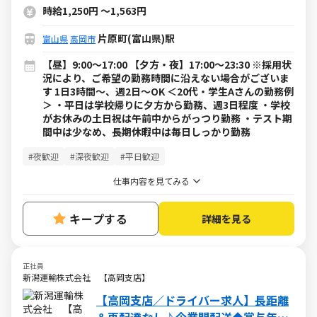
時給1,250円
～
1,563円
片原町(富山県)駅
富山県
高岡市
【昼】9:00～17:00 【夕方・夜】17:00～23:30 ※採用状
況により、ご希望の勤務時間に沿えない場合がございま
す 1日3時間～、週2日～OK ＜20代・学生Aさんの勤務例
＞ ・平日は学校帰りに夕方から勤務、週3日程度 ・学校
がお休みの土日祝は午前中からがっつり勤務 ・テスト期
間中は少なめ、長期休暇中は毎日しっかり勤務
#夜歓迎
#深夜歓迎
#平日歓迎
仕事内容を見てみる
キープする
詳細を見る
正社員
新潟運輸株式会社 【高岡支店】
【高岡支店／ドライバー求人】長距離