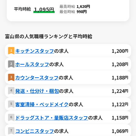
最高時給
1,620円
1,095
平均時給
円
最低時給
998円
富山県の人気職種ランキングと平均時給
キッチンスタッフ
の求人
1,200
円
ホールスタッフ
の求人
1,208
円
カウンタースタッフ
の求人
1,188
円
発送・仕分け・梱包
の求人
1,224
円
客室清掃・ベッドメイク
の求人
1,122
円
ドラッグストア・量販店スタッフ
の求人
1,158
円
コンビニスタッフ
の求人
1,069
円