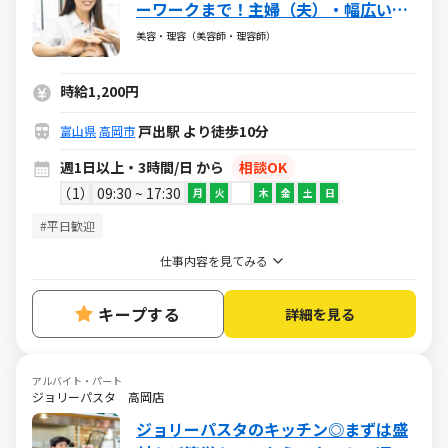
ーワークまで！主婦（夫）・幅広い年
代が活躍しています
美容・理容（美容師・理容師）
時給1,200円
戸出駅 より徒歩10分
富山県
高岡市
週1日以上・3時間/日 から
相談OK
1
09:30 ~ 17:30
月
火
木
金
土
日
#平日歓迎
仕事内容を見てみる
キープする
詳細を見る
アルバイト・パート
ジョリーパスタ 高岡店
ジョリーパスタのキッチン◎まずは盛