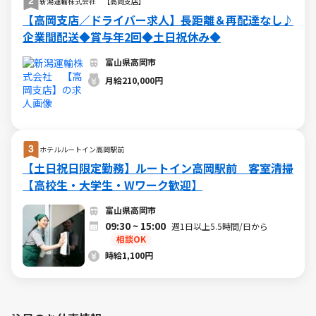
新潟運輸株式会社 【高岡支店】
【高岡支店／ドライバー求人】長距離＆再配達なし♪
企業間配送◆賞与年2回◆土日祝休み◆
富山県高岡市
月給210,000円
ホテルルートイン高岡駅前
【土日祝日限定勤務】ルートイン高岡駅前 客室清掃
【高校生・大学生・Wワーク歓迎】
富山県高岡市
09:30 ~ 15:00
週1日以上5.5時間/日から
相談OK
時給1,100円