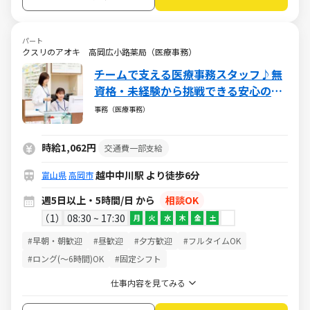
パート
クスリのアオキ 高岡広小路薬局（医療事務）
チームで支える医療事務スタッフ♪無
資格・未経験から挑戦できる安心の環
境／週5日・1日5h～・日祝休み
事務（医療事務）
時給1,062円
交通費一部支給
越中中川駅 より徒歩6分
富山県
高岡市
週5日以上・5時間/日 から
相談OK
1
08:30 ~ 17:30
月
火
水
木
金
土
#早朝・朝歓迎
#昼歓迎
#夕方歓迎
#フルタイムOK
#ロング(～6時間)OK
#固定シフト
仕事内容を見てみる