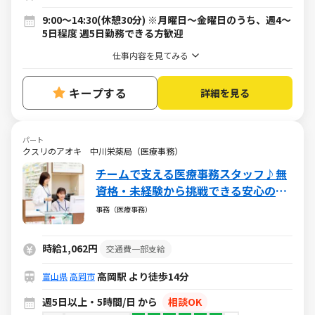
9:00～14:30(休憩30分) ※月曜日～金曜日のうち、週4～
5日程度 週5日勤務できる方歓迎
仕事内容を見てみる
キープする
詳細を見る
パート
クスリのアオキ 中川栄薬局（医療事務）
チームで支える医療事務スタッフ♪無
資格・未経験から挑戦できる安心の環
境／週5日・1日5h～・日祝休み
事務（医療事務）
時給1,062円
交通費一部支給
高岡駅 より徒歩14分
富山県
高岡市
週5日以上・5時間/日 から
相談OK