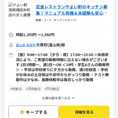
定食レストランやよい軒のキッチン募
集！マニュアル完備＆未経験も安心な
サポート充実！
飲食・フード（キッチンスタッフ）
時給1,250円
～
1,563円
片原町(富山県)駅
富山県
高岡市
【昼】9:00～17:00 【夕方・夜】17:00～23:30 ※採用状
況により、ご希望の勤務時間に沿えない場合がございま
す 1日3時間～、週2日～OK ＜20代・学生Aさんの勤務例
＞ ・平日は学校帰りに夕方から勤務、週3日程度 ・学校
がお休みの土日祝は午前中からがっつり勤務 ・テスト期
間中は少なめ、長期休暇中は毎日しっかり勤務
#夜歓迎
#深夜歓迎
#平日歓迎
仕事内容を見てみる
キープする
詳細を見る