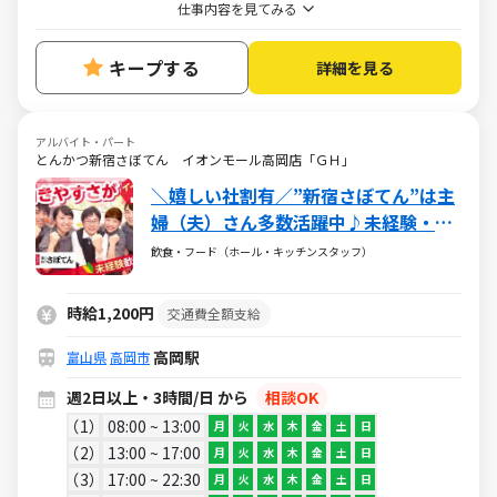
仕事内容を見てみる
キープする
詳細を見る
アルバイト・パート
とんかつ新宿さぼてん イオンモール高岡店「ＧＨ」
＼嬉しい社割有／”新宿さぼてん”は主
婦（夫）さん多数活躍中♪未経験・扶
養内も歓迎☆ 【レストランのホール・
飲食・フード（ホール・キッチンスタッフ）
キッチン】
時給1,200円
交通費全額支給
高岡駅
富山県
高岡市
週2日以上・3時間/日 から
相談OK
1
08:00 ~ 13:00
月
火
水
木
金
土
日
2
13:00 ~ 17:00
月
火
水
木
金
土
日
3
17:00 ~ 22:30
月
火
水
木
金
土
日