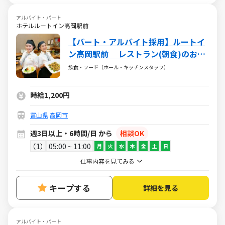
アルバイト・パート
ホテルルートイン高岡駅前
【パート・アルバイト採用】ルートイ
ン高岡駅前 レストラン(朝食)のお仕
事
飲食・フード（ホール・キッチンスタッフ）
時給1,200円
富山県
高岡市
週3日以上・6時間/日 から
相談OK
1
05:00 ~ 11:00
月
火
水
木
金
土
日
仕事内容を見てみる
キープする
詳細を見る
アルバイト・パート