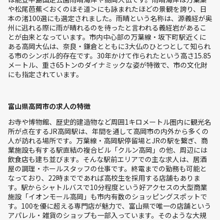
や松尾芭蕉＜おくのほそ道＞にも詠まれたほどの景観を誇り、日
本の渚100選にも選定されました。雨晴という名称は、源義経が奥
州に逃れる際に雨が晴れるのを待ったと言われる義経岩があるこ
とが由来となっています。市内中心部の万葉線・坂下町駅近くに
ある高岡大仏は、奈良・鎌倉とともに3大仏のひとつとして知られ
る市のシンボル的存在です。30年かけて作られたという高さ15.85
メートル、重さ65トンのダイナミックな姿が特徴で、市の文化財
にも指定されています。
富山県高岡市の求人の特徴
お寺や博物館、歴史的建造物など周囲1キロメートル圏内に観光名
所が点在するJR高岡駅は、年間を通して高岡市の内外から多くの
人が訪れる場所です。万葉線・高岡駅停留場とJRの駅を繋ぎ、商
業施設も有する駅直結の複合ビル「クルン高岡」の他、周辺には
飲食店も建ち並びます。そんな駅前エリアでの主な求人は、居酒
屋の調理・ホールスタッフの仕事です。終電までの勤務も可能と
なっており、22時までであれば高校生を採用する店舗もありま
す。駅からシャトルバスで10分程度という好アクセスの大型商業
施設「イオンモール高岡」も市内有数のショッピングスポットで
す。100を優に超える専門店が魅力で、富山県で唯一の店舗という
アパレル・雑貨のショップも一部入っています。そのような大規