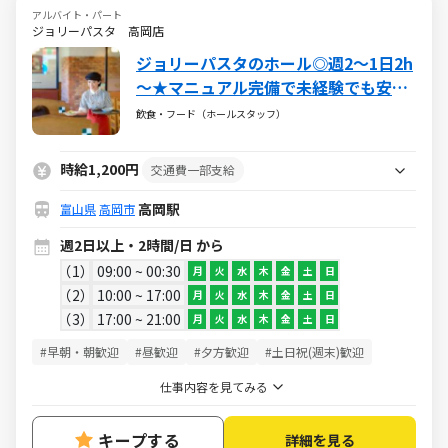
アルバイト・パート
ジョリーパスタ 高岡店
ジョリーパスタのホール◎週2～1日2h
～★マニュアル完備で未経験でも安
心！
飲食・フード（ホールスタッフ）
時給1,200円
交通費一部支給
高岡駅
富山県
高岡市
週2日以上・2時間/日 から
1
09:00 ~ 00:30
月
火
水
木
金
土
日
2
10:00 ~ 17:00
月
火
水
木
金
土
日
3
17:00 ~ 21:00
月
火
水
木
金
土
日
#早朝・朝歓迎
#昼歓迎
#夕方歓迎
#土日祝(週末)歓迎
仕事内容を見てみる
キープする
詳細を見る