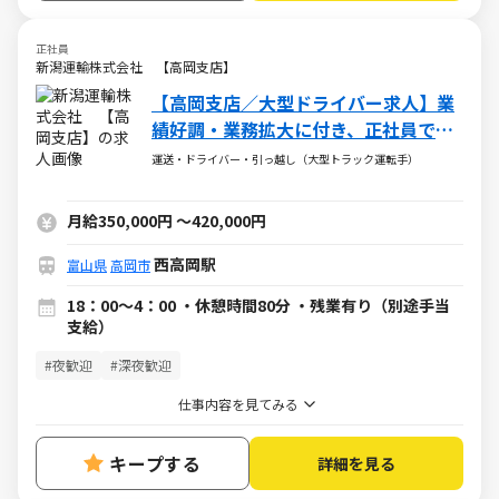
正社員
新潟運輸株式会社 【高岡支店】
【高岡支店／大型ドライバー求人】業
績好調・業務拡大に付き、正社員での
募集を推進中！
運送・ドライバー・引っ越し（大型トラック運転手）
月給350,000円
～
420,000円
西高岡駅
富山県
高岡市
18：00～4：00 ・休憩時間80分 ・残業有り（別途手当
支給）
#夜歓迎
#深夜歓迎
仕事内容を見てみる
キープする
詳細を見る