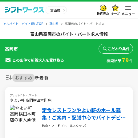
富山県
最近見た
キープ
メニュー
アルバイト・バイト探しTOP
富山県
高岡市のバイト・パート求人
富山県高岡市のバイト・パート求人情報
高岡市
こだわり条件
79
この条件で新着求人を受け取る
検索結果
件
おすすめ
新着順
アルバイト・パート
やよい軒 高岡横田本町店
定食レストランやよい軒のホール募
集！ご案内・配膳中心でバイトデビュ
ーの方でも安心！
飲食・フード（ホールスタッフ）