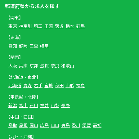
都道府県から求人を探す
【関東】
東京
神奈川
埼玉
千葉
茨城
栃木
群馬
【東海】
愛知
静岡
三重
岐阜
【関西】
大阪
兵庫
京都
滋賀
奈良
和歌山
【北海道・東北】
北海道
青森
岩手
宮城
秋田
山形
福島
【甲信越・北陸】
新潟
富山
石川
福井
山梨
長野
【中国・四国】
鳥取
島根
岡山
広島
山口
徳島
香川
愛媛
高知
【九州・沖縄】