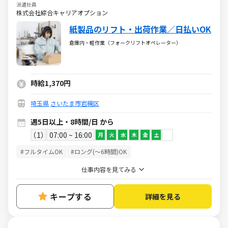
派遣社員
株式会社綜合キャリアオプション
紙製品のリフト・出荷作業／日払いOK
倉庫内・軽作業（フォークリフトオペレーター）
時給1,370円
埼玉県
さいたま市岩槻区
週5日以上・8時間/日 から
1
07:00 ~ 16:00
月
火
水
木
金
土
#フルタイムOK
#ロング(～6時間)OK
仕事内容を見てみる
キープする
詳細を見る