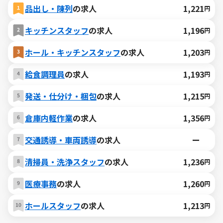
品出し・陳列
の求人
1,221
円
キッチンスタッフ
の求人
1,196
円
ホール・キッチンスタッフ
の求人
1,203
円
給食調理員
の求人
1,193
円
発送・仕分け・梱包
の求人
1,215
円
倉庫内軽作業
の求人
1,356
円
交通誘導・車両誘導
の求人
ー
清掃員・洗浄スタッフ
の求人
1,236
円
医療事務
の求人
1,260
円
ホールスタッフ
の求人
1,213
円