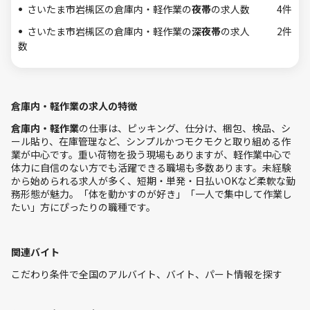
さいたま市岩槻区の倉庫内・軽作業の
夜帯
の求人数
4件
さいたま市岩槻区の倉庫内・軽作業の
深夜帯
の求人
2件
数
倉庫内・軽作業の求人の特徴
倉庫内・軽作業
の仕事は、ピッキング、仕分け、梱包、検品、シ
ール貼り、在庫管理など、シンプルかつモクモクと取り組める作
業が中心です。重い荷物を扱う現場もありますが、軽作業中心で
体力に自信のない方でも活躍できる職場も多数あります。未経験
から始められる求人が多く、短期・単発・日払いOKなど柔軟な勤
務形態が魅力。「体を動かすのが好き」「一人で集中して作業し
たい」方にぴったりの職種です。
関連バイト
こだわり条件で全国のアルバイト、バイト、パート情報を探す