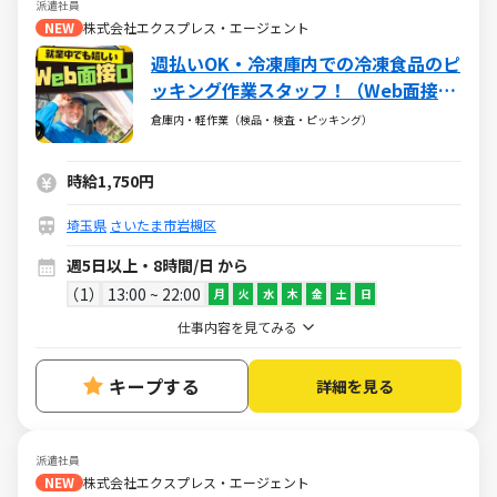
派遣社員
NEW
株式会社エクスプレス・エージェント
週払いOK・冷凍庫内での冷凍食品のピ
ッキング作業スタッフ！（Web面接
OK・高時給）
倉庫内・軽作業（検品・検査・ピッキング）
時給1,750円
埼玉県
さいたま市岩槻区
週5日以上・8時間/日 から
1
13:00 ~ 22:00
月
火
水
木
金
土
日
仕事内容を見てみる
キープする
詳細を見る
派遣社員
NEW
株式会社エクスプレス・エージェント