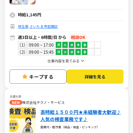
時給1,145円
埼玉県
さいたま市岩槻区
週3日以上・6時間/日 から
相談OK
1
09:00 ~ 17:00
月
火
水
木
金
2
09:00 ~ 15:45
月
火
水
木
金
仕事内容を見てみる
キープする
詳細を見る
派遣社員
NEW
株式会社テクノ・サービス
高時給１５００円★未経験者大歓迎♪
人気の検査業務です♪
倉庫内・軽作業（検品・検査・ピッキング）