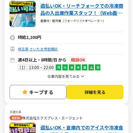
週払いOK・リーチフォークでの冷凍商
品の入出庫作業スタッフ！（Web面接
OK・週休2日）
倉庫内・軽作業（フォークリフトオペレーター）
時給2,200円
埼玉県
さいたま市岩槻区
週4日以上・8時間/日 から
相談OK
1
13:00 ~ 22:00
月
火
水
木
金
土
日
仕事内容を見てみる
キープする
詳細を見る
派遣社員
NEW
株式会社エクスプレス・エージェント
週払いOK・倉庫内でのアイスや冷凍食