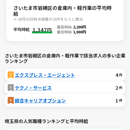
さいたま市岩槻区の倉庫内・軽作業の平均時
給
※ 08月03日時点掲載の26件をもとに算出
最高時給
2,200円
1,347
平均時給
円
最低時給
1,000円
さいたま市岩槻区の倉庫内・軽作業で該当求人の多い企業
ランキング
エクスプレス・エージェント
4
件
テクノ・サービス
2
件
綜合キャリアオプション
1
件
埼玉県の人気職種ランキングと平均時給