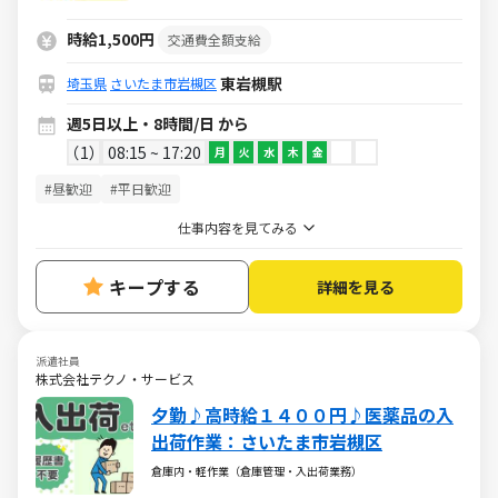
時給1,500円
交通費全額支給
東岩槻駅
埼玉県
さいたま市岩槻区
週5日以上・8時間/日 から
1
08:15 ~ 17:20
月
火
水
木
金
#昼歓迎
#平日歓迎
仕事内容を見てみる
キープする
詳細を見る
派遣社員
株式会社テクノ・サービス
夕勤♪高時給１４００円♪医薬品の入
出荷作業：さいたま市岩槻区
倉庫内・軽作業（倉庫管理・入出荷業務）