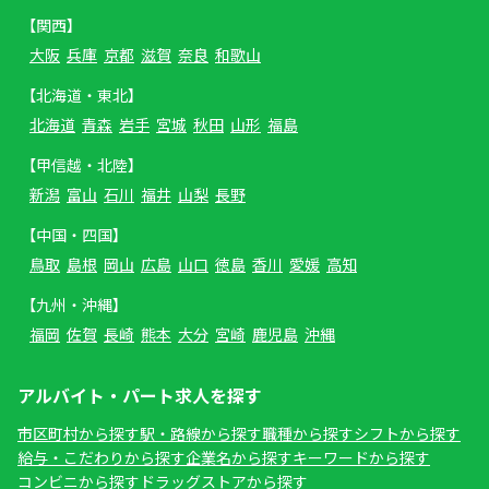
【関西】
大阪
兵庫
京都
滋賀
奈良
和歌山
【北海道・東北】
北海道
青森
岩手
宮城
秋田
山形
福島
【甲信越・北陸】
新潟
富山
石川
福井
山梨
長野
【中国・四国】
鳥取
島根
岡山
広島
山口
徳島
香川
愛媛
高知
【九州・沖縄】
福岡
佐賀
長崎
熊本
大分
宮崎
鹿児島
沖縄
アルバイト・パート求人を探す
市区町村から探す
駅・路線から探す
職種から探す
シフトから探す
給与・こだわりから探す
企業名から探す
キーワードから探す
コンビニから探す
ドラッグストアから探す