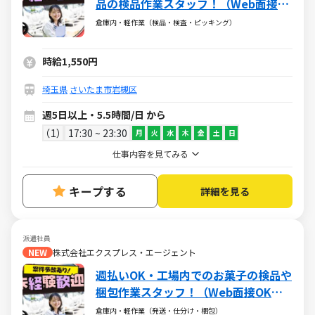
品の検品作業スタッフ！（Web面接
OK・高時給）
倉庫内・軽作業（検品・検査・ピッキング）
時給1,550円
埼玉県
さいたま市岩槻区
週5日以上・5.5時間/日 から
1
17:30 ~ 23:30
月
火
水
木
金
土
日
仕事内容を見てみる
キープする
詳細を見る
派遣社員
NEW
株式会社エクスプレス・エージェント
週払いOK・工場内でのお菓子の検品や
梱包作業スタッフ！（Web面接OK・
外国籍の方活躍中）
倉庫内・軽作業（発送・仕分け・梱包）