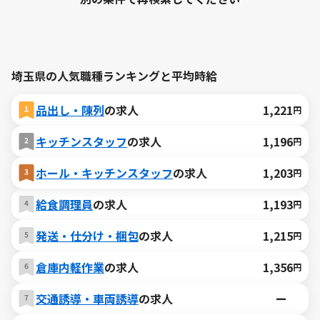
埼玉県の人気職種ランキングと平均時給
品出し・陳列
の求人
1,221
円
キッチンスタッフ
の求人
1,196
円
ホール・キッチンスタッフ
の求人
1,203
円
給食調理員
の求人
1,193
円
発送・仕分け・梱包
の求人
1,215
円
倉庫内軽作業
の求人
1,356
円
交通誘導・車両誘導
の求人
ー