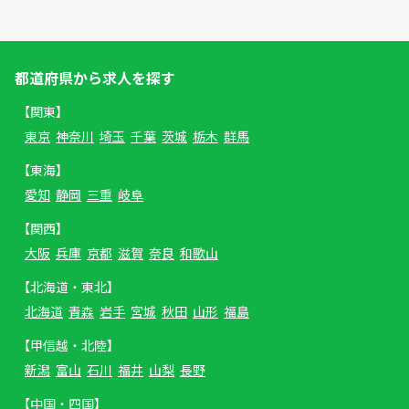
都道府県から求人を探す
【関東】
東京
神奈川
埼玉
千葉
茨城
栃木
群馬
【東海】
愛知
静岡
三重
岐阜
【関西】
大阪
兵庫
京都
滋賀
奈良
和歌山
【北海道・東北】
北海道
青森
岩手
宮城
秋田
山形
福島
【甲信越・北陸】
新潟
富山
石川
福井
山梨
長野
【中国・四国】