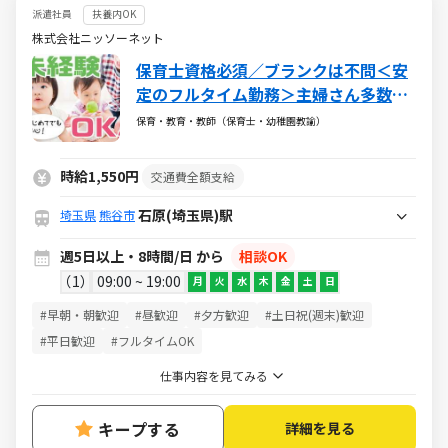
派遣社員
扶養内OK
株式会社ニッソーネット
保育士資格必須／ブランクは不問＜安
定のフルタイム勤務＞主婦さん多数活
躍中♪
保育・教育・教師（保育士・幼稚園教諭）
時給1,550円
交通費全額支給
石原(埼玉県)駅
埼玉県
熊谷市
週5日以上・8時間/日 から
相談OK
1
09:00 ~ 19:00
月
火
水
木
金
土
日
#早朝・朝歓迎
#昼歓迎
#夕方歓迎
#土日祝(週末)歓迎
#平日歓迎
#フルタイムOK
仕事内容を見てみる
キープする
詳細を見る