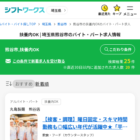
埼玉県
最近見た
キープ
メニュー
ルバイト・バイト探しTOP
埼玉県
熊谷市
熊谷市の扶養内OKのバイト・パート求人
扶養内OK | 埼玉県熊谷市のバイト・パート求人情報
熊谷市,扶養内OK
こだわり条件
25
この条件で新着求人を受け取る
検索結果
件
※直近30日以内に追加された求人数
20
件
おすすめ
新着順
アルバイト・パート
扶養内OK
丸亀製麺 熊谷店
【接客・調理】曜日固定・スキマ時間
勤務も◎幅広い年代が活躍中★「平日
のお昼だけ」や「土日のみ」もOK!!
飲食・フード（カウンタースタッフ）