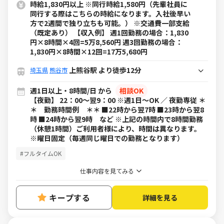
時給1,830円以上 ※同行時給1,580円（先輩社員に
同行する際はこちらの時給になります。入社後早い
方で2週間で独り立ちも可能。） ※交通費一部支給
（既定あり） 【収入例】 週1回勤務の場合：1,830
円×8時間×4回=5万8,560円 週3回勤務の場合：
1,830円×8時間×12回=17万5,680円
上熊谷駅 より徒歩12分
埼玉県
熊谷市
週1日以上・8時間/日 から
相談OK
【夜勤】 22：00～翌9：00 ※週1日～OK ／ 夜勤専従 ＊
＊ 勤務時間例 ＊＊ ■22時から翌7時 ■23時から翌8
時 ■24時から翌9時 など ※上記の時間内で8時間勤務
（休憩1時間）ご利用者様により、時間は異なります。
※曜日固定（毎週同じ曜日での勤務となります）
#フルタイムOK
仕事内容を見てみる
キープする
詳細を見る