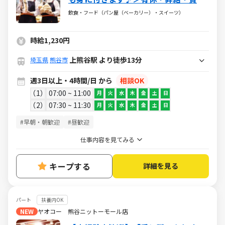
あり★扶養内勤務OK！子育てと両立す
飲食・フード（パン屋（ベーカリー）・スイーツ）
る主婦(夫)さんも多数活躍中！
時給1,230円
上熊谷駅 より徒歩13分
埼玉県
熊谷市
週3日以上・4時間/日 から
相談OK
1
07:00 ~ 11:00
月
火
水
木
金
土
日
2
07:30 ~ 11:30
月
火
水
木
金
土
日
#早朝・朝歓迎
#昼歓迎
仕事内容を見てみる
キープする
詳細を見る
パート
扶養内OK
NEW
ヤオコー 熊谷ニットーモール店