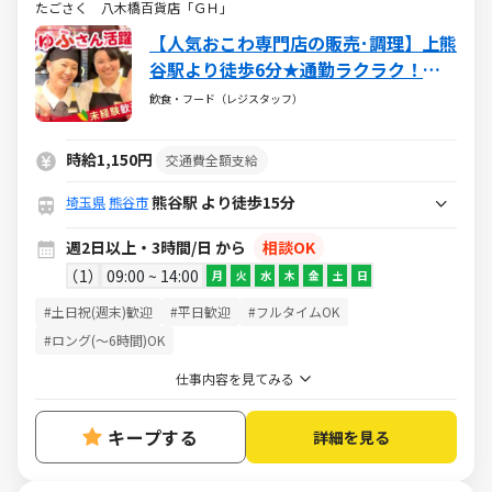
たごさく 八木橋百貨店「ＧＨ」
【人気おこわ専門店の販売･調理】上熊
谷駅より徒歩6分★通勤ラクラク！駅
チカのお店★週2日～OK★午前中から
飲食・フード（レジスタッフ）
ランチタイム勤務★家事や子育ての合
間に◎
時給1,150円
交通費全額支給
熊谷駅 より徒歩15分
埼玉県
熊谷市
週2日以上・3時間/日 から
相談OK
1
09:00 ~ 14:00
月
火
水
木
金
土
日
#土日祝(週末)歓迎
#平日歓迎
#フルタイムOK
#ロング(～6時間)OK
仕事内容を見てみる
キープする
詳細を見る