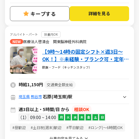
キープする
詳細を見る
アルバイト・パート
扶養内OK
NEW
医療法人啓清会 関東脳神経外科病院
【9時～14時の固定シフト×週3日～
OK！】※未経験・ブランク可・定年制
なし※2025年11月に建て替えたばかり
飲食・フード（キッチンスタッフ）
で厨房もピカピカ♪盛り付けと洗浄メ
インの病院での調理補助
時給1,150円
交通費全額支給
石原(埼玉県)駅
埼玉県
熊谷市
週3日以上・5時間/日 から
相談OK
1
09:00 ~ 14:00
月
火
水
木
金
土
日
#昼歓迎
#土日祝(週末)歓迎
#平日歓迎
#ロング(～6時間)OK
仕事内容を見てみる