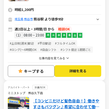
時給1,200円
熊谷駅 より徒歩9分
埼玉県
熊谷市
週2日以上・3時間/日 から
相談OK
1
08:00 ~ 23:00
月
火
水
木
金
土
日
#土日祝(週末)歓迎
#平日歓迎
#フルタイムOK
#ロング(～6時間)OK
#自由シフト
#シフト提出 1週間ごと
仕事内容を見てみる
キープする
詳細を見る
アルバイト・パート
扶養内OK
ミニストップ 熊谷久下店
【コンビニだけど髪色自由！】働きや
すさもバツグン♪希望に合わせて働け