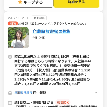
キープする
詳細を見る
アルバイト・パート
扶養内OK
NEW
esl0805_4217ユースタイルラボラトリー株式会社/Ja
介護職(無資格)の募集
介護（介護）
時給1,510円以上 ※同行時給1,150円（先輩社員に
同行する際はこちらの時給になります。入社後早い
方で2週間で独り立ちも可能。） ※交通費一部支給
（既定あり） 【収入例】 週1回勤務の場合：1,510
円×8時間×4回=4万8,320円 週3回勤務の場合：
1,510円×8時間×12回=14万4,960円 週5回勤務の
場合：1,510円×8時間×20回=24万1,600円
西小泉駅
埼玉県
熊谷市
週1日以上・8時間/日 から
相談OK
【日勤】 7：00～22：00の間で8時間勤務（休憩時間は