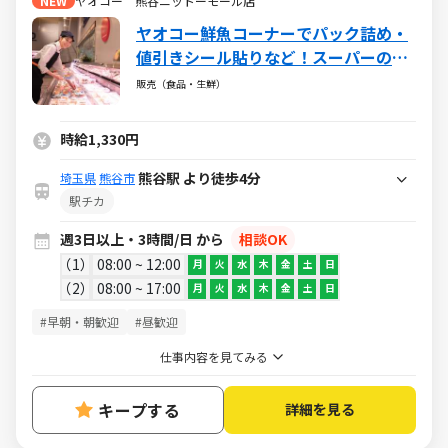
NEW
ヤオコー 熊谷ニットーモール店
ヤオコー鮮魚コーナーでパック詰め・
値引きシール貼りなど！スーパーの裏
側で"目利き"のスキルが磨ける！短時
販売（食品・生鮮）
間OK◎夕飯の献立にも役立つ！
時給1,330円
熊谷駅 より徒歩4分
埼玉県
熊谷市
駅チカ
週3日以上・3時間/日 から
相談OK
1
08:00 ~ 12:00
月
火
水
木
金
土
日
2
08:00 ~ 17:00
月
火
水
木
金
土
日
#早朝・朝歓迎
#昼歓迎
仕事内容を見てみる
キープする
詳細を見る