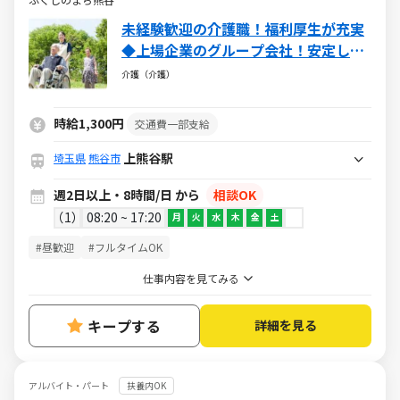
未経験歓迎の介護職！福利厚生が充実
◆上場企業のグループ会社！安定して
働けますよ！
介護（介護）
時給1,300円
交通費一部支給
上熊谷駅
埼玉県
熊谷市
週2日以上・8時間/日 から
相談OK
1
08:20 ~ 17:20
月
火
水
木
金
土
#昼歓迎
#フルタイムOK
仕事内容を見てみる
キープする
詳細を見る
アルバイト・パート
扶養内OK