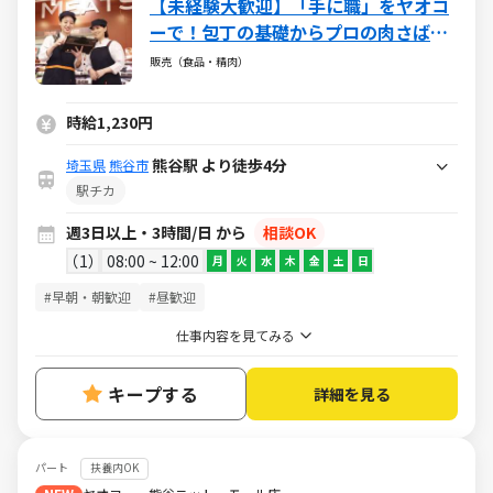
【未経験大歓迎】「手に職」をヤオコ
ーで！包丁の基礎からプロの肉さばき
までしっかり教えます。食肉の知識を
販売（食品・精肉）
一生モノのスキルに！
時給1,230円
熊谷駅 より徒歩4分
埼玉県
熊谷市
駅チカ
週3日以上・3時間/日 から
相談OK
1
08:00 ~ 12:00
月
火
水
木
金
土
日
#早朝・朝歓迎
#昼歓迎
仕事内容を見てみる
キープする
詳細を見る
パート
扶養内OK