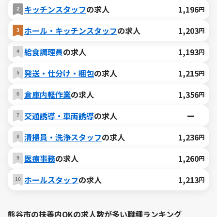
キッチンスタッフ
の求人
1,196
円
ホール・キッチンスタッフ
の求人
1,203
円
給食調理員
の求人
1,193
円
発送・仕分け・梱包
の求人
1,215
円
倉庫内軽作業
の求人
1,356
円
交通誘導・車両誘導
の求人
ー
清掃員・洗浄スタッフ
の求人
1,236
円
医療事務
の求人
1,260
円
ホールスタッフ
の求人
1,213
円
熊谷市の扶養内OKの求人数が多い職種ランキング