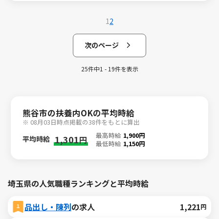
1
2
次のページ
25件中1 - 19件を表示
熊谷市の扶養内OKの平均時給
※ 08月03日時点掲載の38件をもとに算出
最高時給
1,900円
1,301
平均時給
円
最低時給
1,150円
埼玉県の人気職種ランキングと平均時給
品出し・陳列
の求人
1,221
円