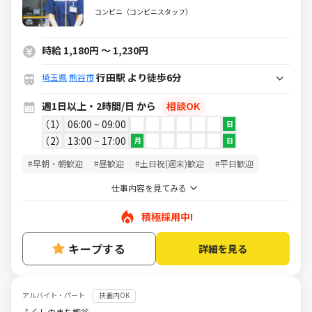
るミニストップ☆バイトデビューも大
コンビニ（コンビニスタッフ）
歓迎です！☆
時給 1,180円 ～ 1,230円
行田駅 より徒歩6分
埼玉県
熊谷市
週1日以上・2時間/日 から
相談OK
1
06:00 ~ 09:00
日
2
13:00 ~ 17:00
月
日
#早朝・朝歓迎
#昼歓迎
#土日祝(週末)歓迎
#平日歓迎
仕事内容を見てみる
積極採用中!
キープする
詳細を見る
アルバイト・パート
扶養内OK
ふくしのまち熊谷