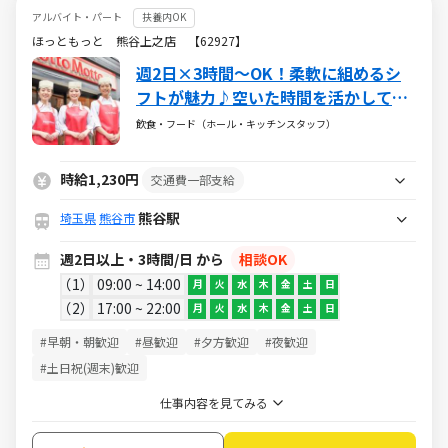
アルバイト・パート
扶養内OK
ほっともっと 熊谷上之店 【62927】
週2日×3時間～OK！柔軟に組めるシ
フトが魅力♪空いた時間を活かして働
けちゃう♪
飲食・フード（ホール・キッチンスタッフ）
時給1,230円
交通費一部支給
熊谷駅
埼玉県
熊谷市
週2日以上・3時間/日 から
相談OK
1
09:00 ~ 14:00
月
火
水
木
金
土
日
2
17:00 ~ 22:00
月
火
水
木
金
土
日
#早朝・朝歓迎
#昼歓迎
#夕方歓迎
#夜歓迎
#土日祝(週末)歓迎
仕事内容を見てみる