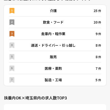
介護
25
件
飲食・フード
20
件
倉庫内・軽作業
9
件
運送・ドライバー・引っ越し
8
件
販売
8
件
医療・薬剤
7
件
製造・工場
5
件
扶養内OK×埼玉県内の求人数TOP3