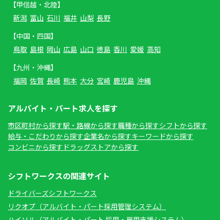
【甲信越・北陸】
新潟
富山
石川
福井
山梨
長野
【中国・四国】
鳥取
島根
岡山
広島
山口
徳島
香川
愛媛
高知
【九州・沖縄】
福岡
佐賀
長崎
熊本
大分
宮崎
鹿児島
沖縄
アルバイト・パート求人を探す
市区町村から探す
駅・路線から探す
職種から探す
シフトから探す
給与・こだわりから探す
企業名から探す
キーワードから探す
コンビニから探す
ドラッグストアから探す
シフトワークスの関連サイト
ドライバーズシフトワークス
リクオプ（アルバイト・パート採用管理システム）
ハイソル（アルバイト・パート 採用・雇用支援システム）