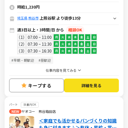
ん多数活躍中！＞
時給1,230円
上熊谷駅 より徒歩13分
埼玉県
熊谷市
週3日以上・3時間/日 から
相談OK
1
07:00 ~ 11:00
月
火
水
木
金
土
日
2
07:30 ~ 11:30
月
火
水
木
金
土
日
3
07:30 ~ 16:30
月
火
水
木
金
土
日
#早朝・朝歓迎
#昼歓迎
仕事内容を見てみる
キープする
詳細を見る
パート
扶養内OK
NEW
ヤオコー 熊谷箱田店
＜家庭でも活かせるパンづくりの知識
も身に付きます♪＞有休・昇給・賞与