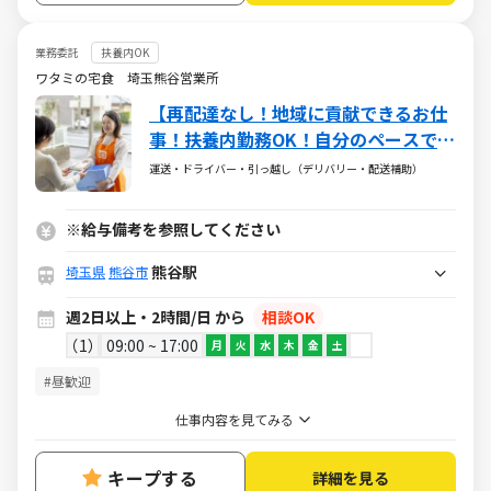
業務委託
扶養内OK
ワタミの宅食 埼玉熊谷営業所
【再配達なし！地域に貢献できるお仕
事！扶養内勤務OK！自分のペースで働
ける】ワタミの宅食「まごころさん」
運送・ドライバー・引っ越し（デリバリー・配送補助）
募集！接客少なめ◎固定ルートで安心
♪幅広い世代の方が活躍されていま
※給与備考を参照してください
す！！
熊谷駅
埼玉県
熊谷市
週2日以上・2時間/日 から
相談OK
1
09:00 ~ 17:00
月
火
水
木
金
土
#昼歓迎
仕事内容を見てみる
キープする
詳細を見る