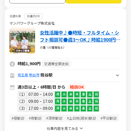
派遣社員
扶養内OK
マンパワーグループ株式会社
女性活躍中♪●時短・フルタイム・シ
フト相談可●週3～OK♪時給1900円
【派遣：介護福祉士】
介護（介護福祉士）
時給1,900円
交通費全額支給
熊谷駅
埼玉県
熊谷市
週3日以上・6時間/日 から
相談OK
1
07:00 ~ 14:00
月
火
水
木
金
土
日
2
09:00 ~ 17:00
月
火
水
木
金
土
日
3
17:00 ~ 09:00
月
火
水
木
金
土
日
#昼歓迎
#夜歓迎
#深夜歓迎
#土日祝(週末)歓迎
#平日歓迎
仕事内容を見てみる