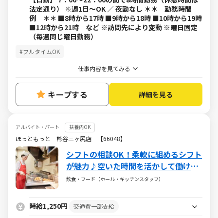
法定通り） ※週1日～OK ／ 夜勤なし ＊＊ 勤務時間
例 ＊＊ ■8時から17時 ■9時から18時 ■10時から19時
■12時から21時 など ※訪問先により変動 ※曜日固定
（毎週同じ曜日勤務）
#フルタイムOK
仕事内容を見てみる
キープする
詳細を見る
アルバイト・パート
扶養内OK
ほっともっと 熊谷三ヶ尻店 【66048】
シフトの相談OK！柔軟に組めるシフト
が魅力♪空いた時間を活かして働けま
す♪
飲食・フード（ホール・キッチンスタッフ）
時給1,250円
交通費一部支給