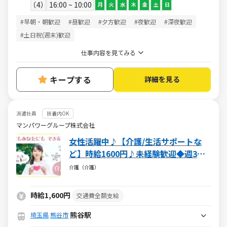
4
16:00 ~ 10:00
月
火
水
木
金
土
日
#早朝・朝歓迎
#昼歓迎
#夕方歓迎
#夜歓迎
#深夜歓迎
#土日祝(週末)歓迎
仕事内容を見てみる
キープする
詳細を見る
派遣社員
扶養内OK
マンパワーグループ株式会社
女性活躍中♪【介護/生活サポートな
ど】時給1600円♪未経験歓迎◆週3～
［派遣：マンパワー］
介護（介護）
時給1,600円
交通費全額支給
熊谷駅
埼玉県
熊谷市