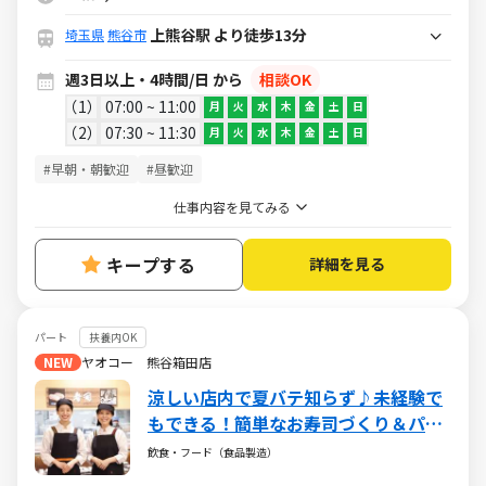
上熊谷駅 より徒歩13分
埼玉県
熊谷市
週3日以上・4時間/日 から
相談OK
1
07:00 ~ 11:00
月
火
水
木
金
土
日
2
07:30 ~ 11:30
月
火
水
木
金
土
日
#早朝・朝歓迎
#昼歓迎
仕事内容を見てみる
キープする
詳細を見る
パート
扶養内OK
NEW
ヤオコー 熊谷箱田店
涼しい店内で夏バテ知らず♪未経験で
もできる！簡単なお寿司づくり＆パッ
ク詰め！久しぶりのお仕事復帰にもお
飲食・フード（食品製造）
すすめ！＜短時間勤務OKで主婦(夫)さ