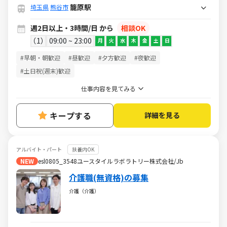
籠原駅
埼玉県
熊谷市
週2日以上・3時間/日 から
相談OK
1
09:00 ~ 23:00
月
火
水
木
金
土
日
#早朝・朝歓迎
#昼歓迎
#夕方歓迎
#夜歓迎
#土日祝(週末)歓迎
仕事内容を見てみる
キープする
詳細を見る
アルバイト・パート
扶養内OK
NEW
esl0805_3548ユースタイルラボラトリー株式会社/Jb
介護職(無資格)の募集
介護（介護）