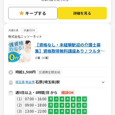
キープする
詳細を見る
派遣社員
扶養内OK
株式会社ニッソーネット
【資格なし・未経験歓迎の介護士募
集】資格取得無料講座あり♪フルタイ
ムで稼げる♪
介護（介護）
時給1,500円
交通費全額支給
石原(埼玉県)駅
埼玉県
熊谷市
週5日以上・8時間/日 から
相談OK
1
07:00 ~ 16:00
月
火
水
木
金
土
日
2
09:00 ~ 18:00
月
火
水
木
金
土
日
3
13:00 ~ 22:00
月
火
水
木
金
土
日