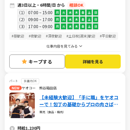
週3日以上・6時間/日 から
相談OK
1
07:00 ~ 15:00
月
火
水
木
金
土
日
2
09:00 ~ 17:00
月
火
水
木
金
土
日
3
17:00 ~ 09:00
月
火
水
木
金
土
日
#昼歓迎
#夜歓迎
#深夜歓迎
#土日祝(週末)歓迎
#平日歓迎
仕事内容を見てみる
キープする
詳細を見る
パート
扶養内OK
NEW
ヤオコー 熊谷箱田店
【未経験大歓迎】「手に職」をヤオコ
ーで！包丁の基礎からプロの肉さばき
までしっかり教えます。食肉の知識を
販売（食品・精肉）
一生モノのスキルに！
時給1,230円