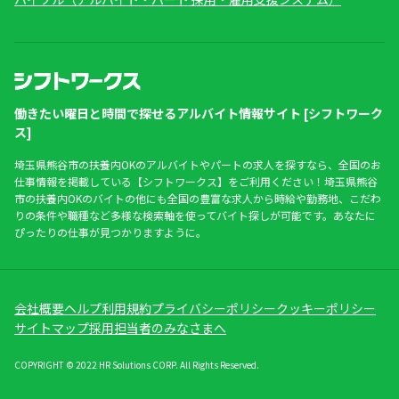
働きたい曜日と時間で探せるアルバイト情報サイト [シフトワーク
ス]
埼玉県熊谷市の扶養内OKのアルバイトやパートの求人を探すなら、全国のお
仕事情報を掲載している【シフトワークス】をご利用ください！埼玉県熊谷
市の扶養内OKのバイトの他にも全国の豊富な求人から時給や勤務地、こだわ
りの条件や職種など多様な検索軸を使ってバイト探しが可能です。あなたに
ぴったりの仕事が見つかりますように。
会社概要
ヘルプ
利用規約
プライバシーポリシー
クッキーポリシー
サイトマップ
採用担当者のみなさまへ
COPYRIGHT © 2022 HR Solutions CORP. All Rights Reserved.