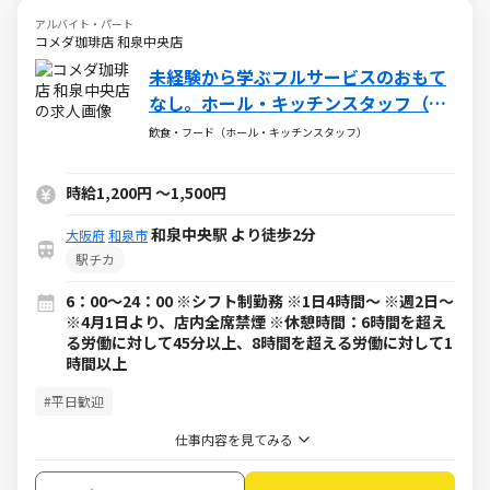
アルバイト・パート
コメダ珈琲店 和泉中央店
未経験から学ぶフルサービスのおもて
なし。ホール・キッチンスタッフ（ア
ルバイト・パート）求人
飲食・フード（ホール・キッチンスタッフ）
時給1,200円
～
1,500円
和泉中央駅 より徒歩2分
大阪府
和泉市
駅チカ
6：00～24：00 ※シフト制勤務 ※1日4時間～ ※週2日～
※4月1日より、店内全席禁煙 ※休憩時間：6時間を超え
る労働に対して45分以上、8時間を超える労働に対して1
時間以上
#平日歓迎
仕事内容を見てみる