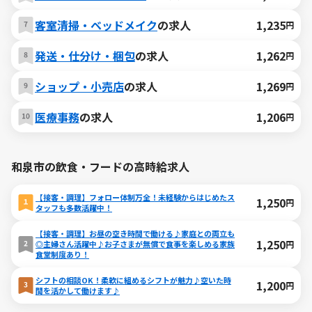
客室清掃・ベッドメイク
の求人
1,235
円
発送・仕分け・梱包
の求人
1,262
円
ショップ・小売店
の求人
1,269
円
医療事務
の求人
1,206
円
和泉市の飲食・フードの高時給求人
【接客・調理】フォロー体制万全！未経験からはじめたス
1,250
円
タッフも多数活躍中！
【接客・調理】お昼の空き時間で働ける♪家庭との両立も
1,250
円
◎主婦さん活躍中♪お子さまが無償で食事を楽しめる家族
食堂制度あり！
シフトの相談OK！柔軟に組めるシフトが魅力♪空いた時
1,200
円
間を活かして働けます♪