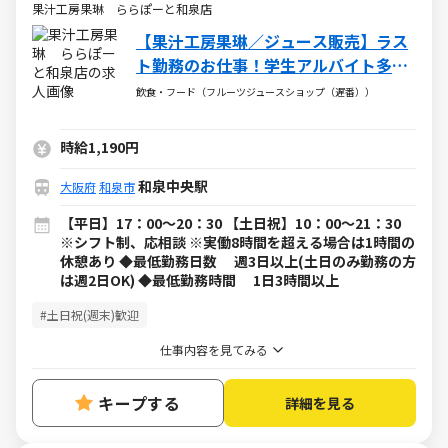
果汁工房果琳 ららぽーと和泉店
【果汁工房果琳／ジュース販売】ラス
ト勤務のお仕事！学生アルバイト多数
活躍中！
飲食・フード（フルーツジュースショップ（遅番））
時給1,190円
和泉中央駅
大阪府
和泉市
【平日】17：00～20：30 【土日祝】10：00～21：30
※シフト制、応相談 ※実働8時間を超える場合は1時間の
休憩あり ◆最低勤務日数 週3日以上(土日のみ勤務の方
は週2日OK) ◆最低勤務時間 1日3時間以上
#土日祝(週末)歓迎
仕事内容を見てみる
キープする
詳細を見る