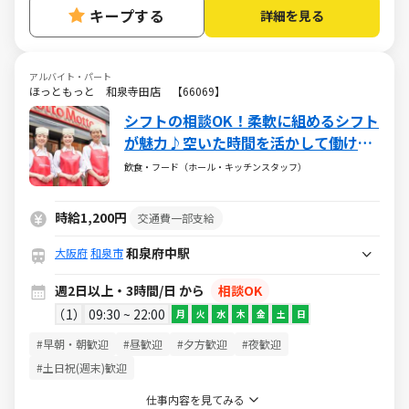
キープする
詳細を見る
アルバイト・パート
ほっともっと 和泉寺田店 【66069】
シフトの相談OK！柔軟に組めるシフト
が魅力♪空いた時間を活かして働けま
す♪
飲食・フード（ホール・キッチンスタッフ）
時給1,200円
交通費一部支給
和泉府中駅
大阪府
和泉市
週2日以上・3時間/日 から
相談OK
1
09:30 ~ 22:00
月
火
水
木
金
土
日
#早朝・朝歓迎
#昼歓迎
#夕方歓迎
#夜歓迎
#土日祝(週末)歓迎
仕事内容を見てみる