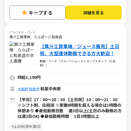
キープする
詳細を見る
アルバイト・パート
果汁工房果琳 ららぽーと和泉店
【果汁工房果琳／ジュース販売】土日
祝、大型連休勤務できる方大歓迎！
飲食・フード（フルーツジュースショップスタッフ（土日
祝））
時給1,190円
和泉中央駅
大阪府
和泉市
【平日】17：00～20：30 【土日祝】10：00～21：30
※シフト制、応相談 ※実働8時間を超える場合は1時間の
休憩あり ◆最低勤務日数 週3日以上(土日のみ勤務の方
は週2日OK) ◆最低勤務時間 1日3時間以上
#土日祝(週末)歓迎