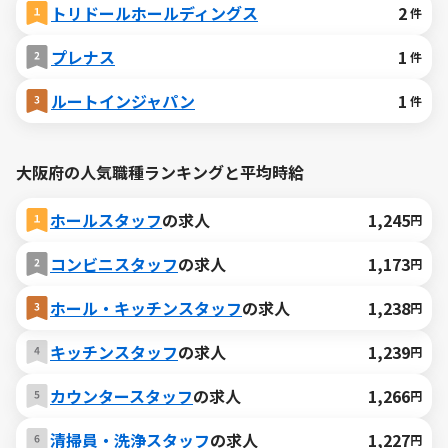
トリドールホールディングス
2
件
プレナス
1
件
ルートインジャパン
1
件
大阪府の人気職種ランキングと平均時給
ホールスタッフ
の求人
1,245
円
コンビニスタッフ
の求人
1,173
円
ホール・キッチンスタッフ
の求人
1,238
円
キッチンスタッフ
の求人
1,239
円
カウンタースタッフ
の求人
1,266
円
清掃員・洗浄スタッフ
の求人
1,227
円