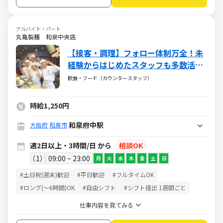
アルバイト・パート
丸亀製麺 和泉中央店
【接客・調理】フォロー体制万全！未
経験からはじめたスタッフも多数活躍
中！
飲食・フード（カウンタースタッフ）
時給1,250円
和泉府中駅
大阪府
和泉市
週2日以上・3時間/日 から
相談OK
1
09:00 ~ 23:00
月
火
水
木
金
土
日
#土日祝(週末)歓迎
#平日歓迎
#フルタイムOK
#ロング(～6時間)OK
#自由シフト
#シフト提出 1週間ごと
仕事内容を見てみる