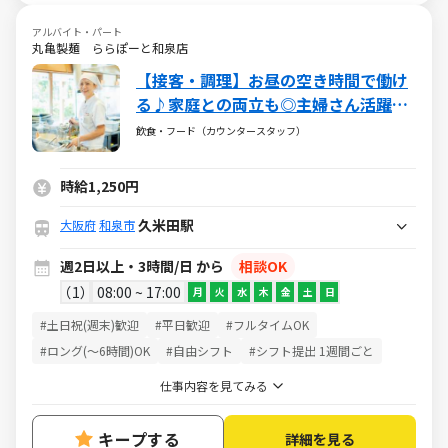
アルバイト・パート
丸亀製麺 ららぽーと和泉店
【接客・調理】お昼の空き時間で働け
る♪家庭との両立も◎主婦さん活躍中
♪お子さまが無償で食事を楽しめる家
飲食・フード（カウンタースタッフ）
族食堂制度あり！
時給1,250円
久米田駅
大阪府
和泉市
週2日以上・3時間/日 から
相談OK
1
08:00 ~ 17:00
月
火
水
木
金
土
日
#土日祝(週末)歓迎
#平日歓迎
#フルタイムOK
#ロング(～6時間)OK
#自由シフト
#シフト提出 1週間ごと
仕事内容を見てみる
キープする
詳細を見る