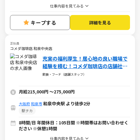
仕事内容を見てみる
キープする
詳細を見る
正社員
コメダ珈琲店 和泉中央店
充実の福利厚生！居心地の良い職場で
経験を積む！コメダ珈琲店の店舗社員
（正社員）の求人
飲食・フード（店舗スタッフ）
月給215,000円
～
275,000円
和泉中央駅 より徒歩2分
大阪府
和泉市
駅チカ
8時間/日 年間休日：105日間 ※時間帯はお問い合わせく
ださい ※休憩1時間
仕事内容を見てみる