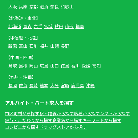
大阪
兵庫
京都
滋賀
奈良
和歌山
【北海道・東北】
北海道
青森
岩手
宮城
秋田
山形
福島
【甲信越・北陸】
新潟
富山
石川
福井
山梨
長野
【中国・四国】
鳥取
島根
岡山
広島
山口
徳島
香川
愛媛
高知
【九州・沖縄】
福岡
佐賀
長崎
熊本
大分
宮崎
鹿児島
沖縄
アルバイト・パート求人を探す
市区町村から探す
駅・路線から探す
職種から探す
シフトから探す
給与・こだわりから探す
企業名から探す
キーワードから探す
コンビニから探す
ドラッグストアから探す