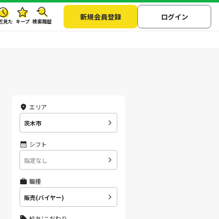
新規会員登録
ログイン
近見た
キープ
検索履歴
エリア
茨木市
シフト
指定なし
職種
販売(バイヤー)
給与/こだわり