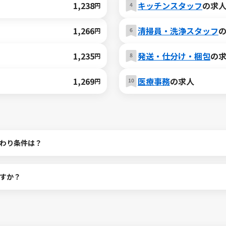
1,238
キッチンスタッフ
の求
円
1,266
清掃員・洗浄スタッフ
円
1,235
発送・仕分け・梱包
の
円
1,269
医療事務
の求人
円
わり条件は？
すか？