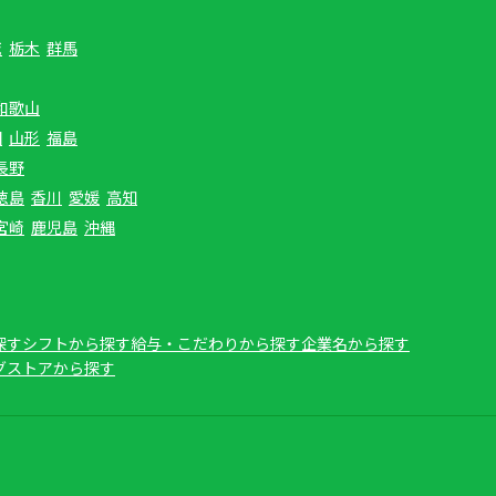
城
栃木
群馬
和歌山
田
山形
福島
長野
徳島
香川
愛媛
高知
宮崎
鹿児島
沖縄
探す
シフトから探す
給与・こだわりから探す
企業名から探す
グストアから探す