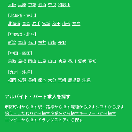
大阪
兵庫
京都
滋賀
奈良
和歌山
【北海道・東北】
北海道
青森
岩手
宮城
秋田
山形
福島
【甲信越・北陸】
新潟
富山
石川
福井
山梨
長野
【中国・四国】
鳥取
島根
岡山
広島
山口
徳島
香川
愛媛
高知
【九州・沖縄】
福岡
佐賀
長崎
熊本
大分
宮崎
鹿児島
沖縄
アルバイト・パート求人を探す
市区町村から探す
駅・路線から探す
職種から探す
シフトから探す
給与・こだわりから探す
企業名から探す
キーワードから探す
コンビニから探す
ドラッグストアから探す