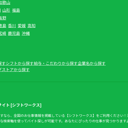
和歌山
田
山形
福島
長野
徳島
香川
愛媛
高知
宮崎
鹿児島
沖縄
探す
シフトから探す
給与・こだわりから探す
企業名から探す
グストアから探す
イト [シフトワークス]
すなら、全国のお仕事情報を掲載している【シフトワークス】をご利用ください！
な検索軸を使ってバイト探しが可能です。あなたにぴったりの仕事が見つかります