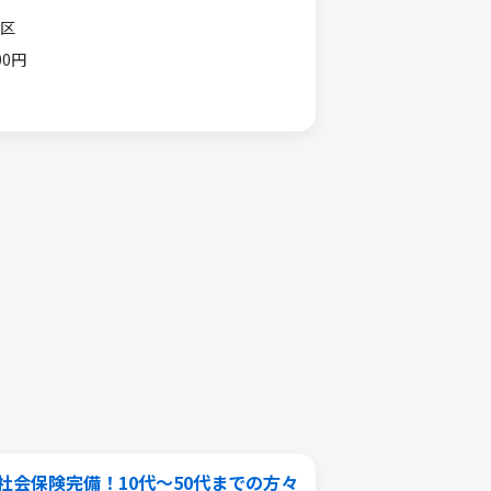
区
00円
社会保険完備！10代～50代までの方々