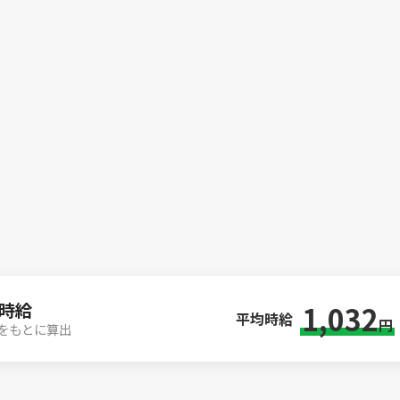
時給
1,032
平均時給
円
件をもとに算出