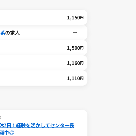
1,150
円
送系
の求人
ー
1,500
円
1,160
円
1,110
円
ス）
休7日！経験を活かしてセンター長
活躍中◎