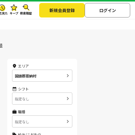
新規会員登録
ログイン
近見た
キープ
検索履歴
順
エリア
国頭郡恩納村
シフト
指定なし
職種
指定なし
給与/こだわり