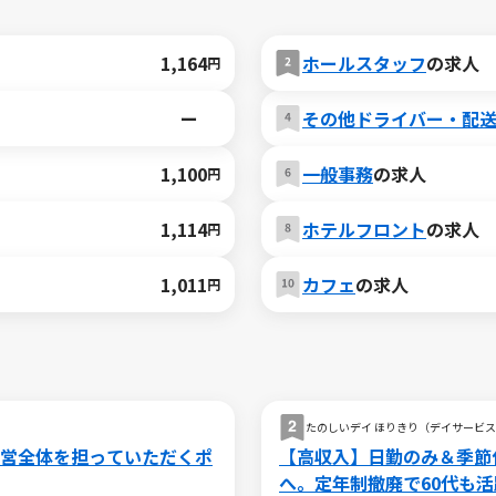
1,164
ホールスタッフ
の求人
円
ー
その他ドライバー・配
1,100
一般事務
の求人
円
1,114
ホテルフロント
の求人
円
1,011
カフェ
の求人
円
たのしいデイ ほりきり（デイサービ
営全体を担っていただくポ
【高収入】日勤のみ＆季節
へ。定年制撤廃で60代も