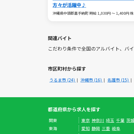
方々が活躍中♪
沖縄県中頭郡嘉手納町 時給 1,030円 ～ 1,400
関連バイト
こだわり条件で全国のアルバイト、バイ
市区町村から探す
うるま市 (24)
沖縄市 (16)
名護市 (15)
都道府県から求人を探す
関東
東京
神奈川
埼玉
千葉
茨
東海
愛知
静岡
三重
岐阜