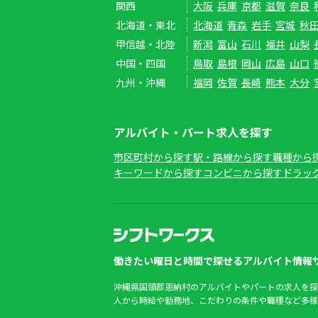
関西
大阪
兵庫
京都
滋賀
奈良
北海道・東北
北海道
青森
岩手
宮城
秋
甲信越・北陸
新潟
富山
石川
福井
山梨
中国・四国
鳥取
島根
岡山
広島
山口
九州・沖縄
福岡
佐賀
長崎
熊本
大分
アルバイト・パート求人を探す
市区町村から探す
駅・路線から探す
職種から
キーワードから探す
コンビニから探す
ドラッ
働きたい曜日と時間で探せるアルバイト情報サ
沖縄県国頭郡恩納村のアルバイトやパートの求人を探
人から時給や勤務地、こだわりの条件や職種など多様