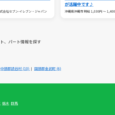
が活躍中です♪
円 株式会社セブン-イレブン・ジャパン
沖縄県沖縄市 時給 1,030円 ～ 1
ト、パート情報を探す
中頭郡読谷村 (10)
国頭郡金武町 (6)
城
栃木
群馬