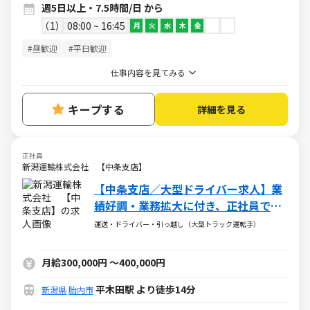
週5日以上・7.5時間/日 から
1
08:00 ~ 16:45
月
火
水
木
金
#昼歓迎
#平日歓迎
仕事内容を見てみる
キープする
詳細を見る
正社員
新潟運輸株式会社 【中条支店】
【中条支店／大型ドライバー求人】業
績好調・業務拡大に付き、正社員での
募集を推進中！
運送・ドライバー・引っ越し（大型トラック運転手）
月給300,000円
～
400,000円
平木田駅 より徒歩14分
新潟県
胎内市