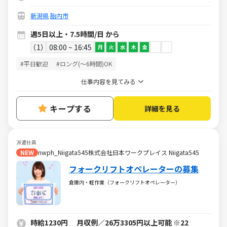
新潟県
胎内市
週5日以上・7.5時間/日 から
1
08:00 ~ 16:45
月
火
水
木
金
#平日歓迎
#ロング(～6時間)OK
仕事内容を見てみる
キープする
詳細を見る
派遣社員
NEW
nwph_Niigata545株式会社日本ワークプレイス Niigata545
フォークリフトオペレーターの募集
倉庫内・軽作業（フォークリフトオペレーター）
時給1230円 月収例／26万3305円以上可能 ※22