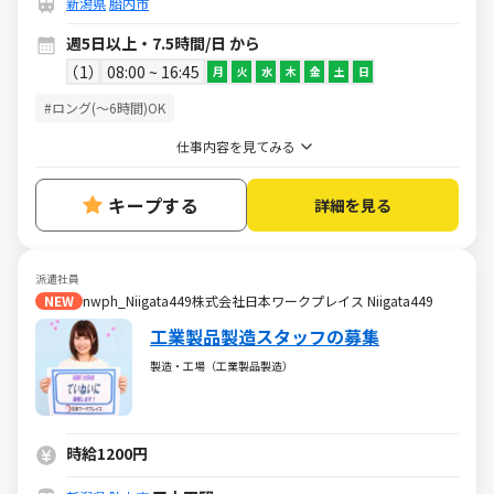
新潟県
胎内市
週5日以上・7.5時間/日 から
1
08:00 ~ 16:45
月
火
水
木
金
土
日
#ロング(～6時間)OK
仕事内容を見てみる
キープする
詳細を見る
派遣社員
NEW
nwph_Niigata449株式会社日本ワークプレイス Niigata449
工業製品製造スタッフの募集
製造・工場（工業製品製造）
時給1200円