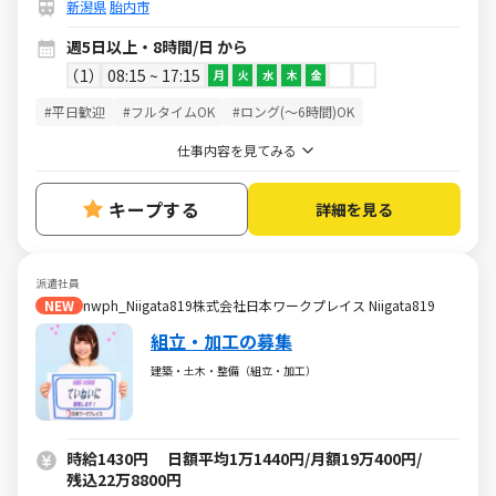
新潟県
胎内市
週5日以上・8時間/日 から
1
08:15 ~ 17:15
月
火
水
木
金
#平日歓迎
#フルタイムOK
#ロング(～6時間)OK
仕事内容を見てみる
キープする
詳細を見る
派遣社員
NEW
nwph_Niigata819株式会社日本ワークプレイス Niigata819
組立・加工の募集
建築・土木・整備（組立・加工）
時給1430円 日額平均1万1440円/月額19万400円/
残込22万8800円