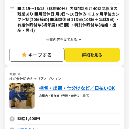
■ 8:15～18:15（休憩60分）内8時間 ※月40時間程度の
残業あり ■月間休日 月8日～10日休み ※１ヶ月単位のシ
フト制(20日締め) ■年間休日 113日(108日＋年休5日) ・
有給休暇付与(初年度10日間) ・特別休暇付与(結婚・出
産・忌引)
仕事内容を見てみる
キープする
詳細を見る
派遣社員
株式会社綜合キャリアオプション
梱包・出荷・仕分けなど／日払いOK
倉庫内・軽作業（発送・仕分け・梱包）
時給1,400円