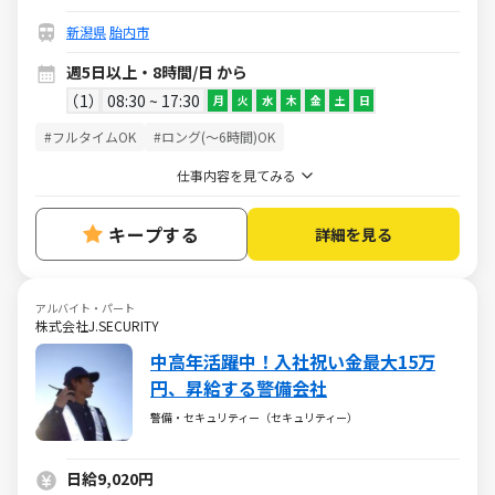
新潟県
胎内市
週5日以上・8時間/日 から
1
08:30 ~ 17:30
月
火
水
木
金
土
日
#フルタイムOK
#ロング(～6時間)OK
仕事内容を見てみる
キープする
詳細を見る
アルバイト・パート
株式会社J.SECURITY
中高年活躍中！入社祝い金最大15万
円、昇給する警備会社
警備・セキュリティー（セキュリティー）
日給9,020円