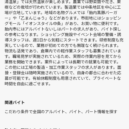
湯温泉」では天然温泉が楽しめます。農業では野菜類や花き、果
樹などの栽培が行われています。製造業では中条地区を中心に工
場が立地しています。地域の名物グルメでは「胎内黒豚バーガ
ー」や「乙まんじゅう」などがあります。市街地にはショッピン
グモール「イオンスタイル中条」があり、お買い物に便利です。
胎内市にはアルバイトないしはパートの求人があり、バイト探し
の参考になります。ショッピング施設やイベント会場の警備・誘
導スタッフは、週1日から気軽にスタートできます。研修制度も充
実しているので、業務が初めての方でも無理なく続けられます。
物流も活発であり、倉庫内での軽作業スタッフも募集されていま
す。職場見学が実施されているため、実際の作業内容を見てから
業務を開始できます。案件によっては長期での就業も可能です。
この他には工場の製造・加工作業スタッフの求人があります。面
接・登録会は随時実施されているので、自身の都合に合わせた応
募が可能です。有給休暇制度も用意されていて、プライベートな
時間を自由に過ごせます。
関連バイト
こだわり条件で全国のアルバイト、バイト、パート情報を探す