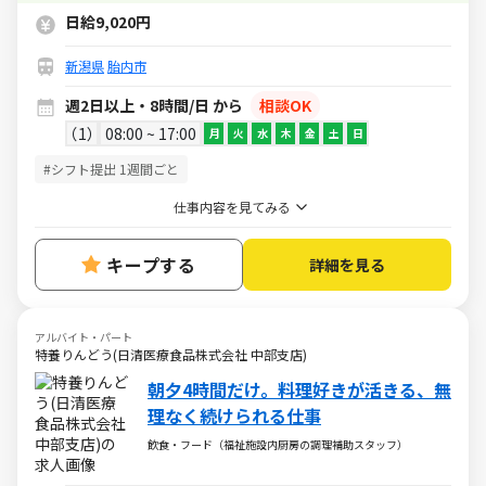
日給9,020円
新潟県
胎内市
週2日以上・8時間/日 から
相談OK
1
08:00 ~ 17:00
月
火
水
木
金
土
日
#シフト提出 1週間ごと
仕事内容を見てみる
キープする
詳細を見る
アルバイト・パート
特養りんどう(日清医療食品株式会社 中部支店)
朝夕4時間だけ。料理好きが活きる、無
理なく続けられる仕事
飲食・フード（福祉施設内厨房の調理補助スタッフ）