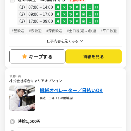
1
07:00 ~ 14:00
月
火
水
木
金
土
日
2
09:00 ~ 17:00
月
火
水
木
金
土
日
3
17:00 ~ 09:00
月
火
水
木
金
土
日
#昼歓迎
#夜歓迎
#深夜歓迎
#土日祝(週末)歓迎
#平日歓迎
仕事内容を見てみる
キープする
詳細を見る
派遣社員
株式会社綜合キャリアオプション
機械オペレーター／日払いOK
製造・工場（その他製造）
時給1,500円