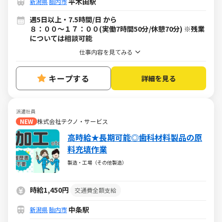
平木田駅
新潟県
胎内市
週5日以上・7.5時間/日 から
８：００～１７：００(実働7時間50分/休憩70分) ※残業
については相談可能
仕事内容を見てみる
キープする
詳細を見る
派遣社員
NEW
株式会社テクノ・サービス
高時給★長期可能◎歯科材料製品の原
料充填作業
製造・工場（その他製造）
時給1,450円
交通費全額支給
中条駅
新潟県
胎内市