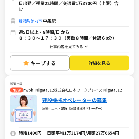
日出勤／残業22時間／交通費1万3700円（上限）含
む
中条駅
新潟県
胎内市
週5日以上・8時間/日 から
８：３０～１７：３０（実働８時間／休憩６0分）
仕事内容を見てみる
キープする
詳細を見る
派遣社員
NEW
nwph_Niigata812株式会社日本ワークプレイス Niigata812
建設機械オペレーターの募集
建築・土木・整備（建設機械オペレーター）
時給1490円 日額平均1万3174円/月額27万6654円