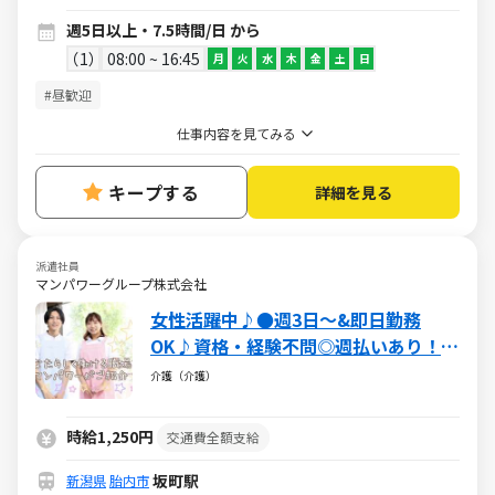
週5日以上・7.5時間/日 から
1
08:00 ~ 16:45
月
火
水
木
金
土
日
#昼歓迎
仕事内容を見てみる
キープする
詳細を見る
派遣社員
マンパワーグループ株式会社
女性活躍中♪●週3日～&即日勤務
OK♪資格・経験不問◎週払いあり！
【介護/食事サポートなど】
介護（介護）
時給1,250円
交通費全額支給
坂町駅
新潟県
胎内市