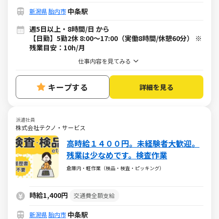
中条駅
新潟県
胎内市
週5日以上・8時間/日 から
【日勤】5勤2休 8:00～17:00（実働8時間/休憩60分） ※
残業目安：10h/月
仕事内容を見てみる
キープする
詳細を見る
派遣社員
株式会社テクノ・サービス
高時給１４００円。未経験者大歓迎。
残業は少なめです。検査作業
倉庫内・軽作業（検品・検査・ピッキング）
時給1,400円
交通費全額支給
中条駅
新潟県
胎内市