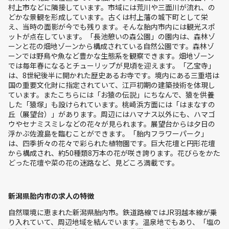
村上市などに隣接しています。市域には荒川や三面川が流れ、の
どかな景観を形成しています。古くは村上藩の城下町として栄
え、当時の面影が今でも残ります。そんな胎内市内には観光スポ
ットが点在しています。「長池憩いの森公園」の園内は、森林ゾ
ーンと花の畑地ゾーンから構成されている自然公園です。森林ゾ
ーンでは野鳥や魚など豊かな生態系を観察できます。畑地ゾーン
では毎年春になるとチューリップが見頃を迎えます。「乙宝寺」
は、8世紀後半に開かれた歴史あるお寺です。境内にある三重塔は
国の重要文化財に指定されていて、江戸初期の建築技術を体現し
ています。またこちらには「お猿の伝説」にちなんで、猿を供養
した「猿塚」も設けられています。桃崎浜方面には「はまなすの
丘（展望台）」があります。周辺にはハマナス以外にも、ハマゴ
ウやセナミスミレなどの花々が見られます。展望台からは夕日の
浮かぶ佐渡島を臨むことができます。「胎内フラワーパーク」
は、四季折々の花々で彩られた植物園です。巨大花壇と円形花壇
から構成され、約50種類8万本の花が咲き誇ります。花びらをかた
どった花壇や菜の花の迷路など、見どころ満載です。
新潟県胎内市の求人の特徴
自然環境に恵まれた新潟県胎内市。鉄道路線ではJR羽越本線が乗
り入れていて、周辺地域を結んでいます。温泉地でもあり、「塩の