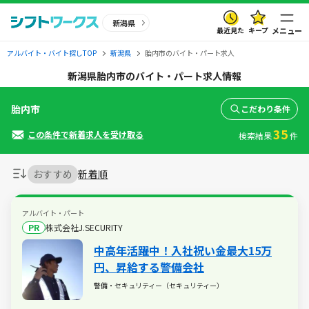
新潟県
最近見た
キープ
メニュー
アルバイト・バイト探しTOP
新潟県
胎内市のバイト・パート求人
新潟県胎内市のバイト・パート求人情報
胎内市
こだわり条件
35
この条件で新着求人を受け取る
検索結果
件
おすすめ
新着順
アルバイト・パート
PR
株式会社J.SECURITY
中高年活躍中！入社祝い金最大15万
円、昇給する警備会社
警備・セキュリティー（セキュリティー）