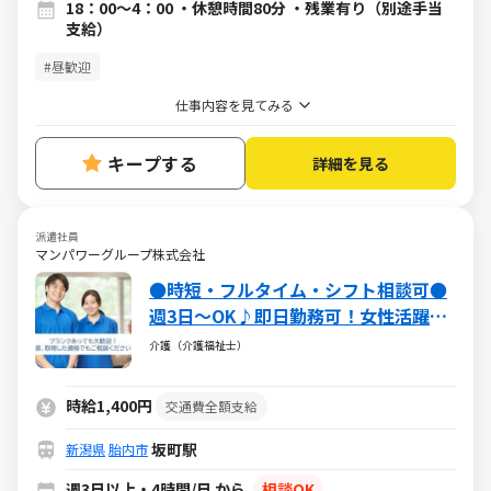
18：00～4：00 ・休憩時間80分 ・残業有り（別途手当
支給）
#昼歓迎
仕事内容を見てみる
キープする
詳細を見る
派遣社員
マンパワーグループ株式会社
●時短・フルタイム・シフト相談可●
週3日～OK♪即日勤務可！女性活躍中
♪【派遣：介護福祉士】
介護（介護福祉士）
時給1,400円
交通費全額支給
坂町駅
新潟県
胎内市
週3日以上・4時間/日 から
相談OK