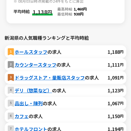
※ 08月03日時点掲載の24件をもとに算出
最高時給
1,460円
1,138
平均時給
円
最低時給
930円
新潟県の人気職種ランキングと平均時給
ホールスタッフ
の求人
1,188
円
カウンタースタッフ
の求人
1,111
円
ドラッグストア・量販店スタッフ
の求人
1,091
円
デリ（惣菜など）
の求人
1,123
円
品出し・陳列
の求人
1,067
円
カフェ
の求人
1,150
円
ホテルフロント
の求人
1,194
円