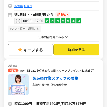
新潟県
胎内市
週2日以上・8時間/日 から
相談OK
1
08:00 ~ 17:00
月
火
水
木
金
土
日
#シフト提出 1週間ごと
仕事内容を見てみる
キープする
詳細を見る
派遣社員
NEW
nwph_Niigata807株式会社日本ワークプレイス Niigata807
製造軽作業スタッフの募集
倉庫内・軽作業（その他軽作業）
時給1200円 日額平均9408円/月額20万6976円