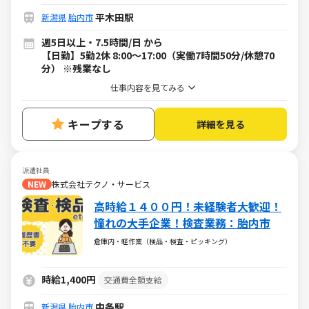
平木田駅
新潟県
胎内市
週5日以上・7.5時間/日 から
【日勤】5勤2休 8:00～17:00（実働7時間50分/休憩70
分） ※残業なし
仕事内容を見てみる
キープする
詳細を見る
派遣社員
NEW
株式会社テクノ・サービス
高時給１４００円！未経験者大歓迎！
憧れの大手企業！検査業務：胎内市
倉庫内・軽作業（検品・検査・ピッキング）
時給1,400円
交通費全額支給
中条駅
新潟県
胎内市