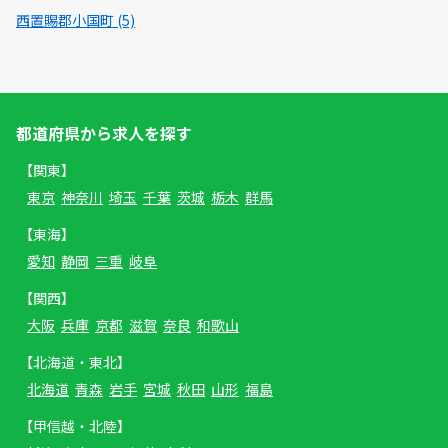
西置賜郡小国町 (5)
都道府県から求人を探す
【関東】
東京
神奈川
埼玉
千葉
茨城
栃木
群馬
【東海】
愛知
静岡
三重
岐阜
【関西】
大阪
兵庫
京都
滋賀
奈良
和歌山
【北海道・東北】
北海道
青森
岩手
宮城
秋田
山形
福島
【甲信越・北陸】