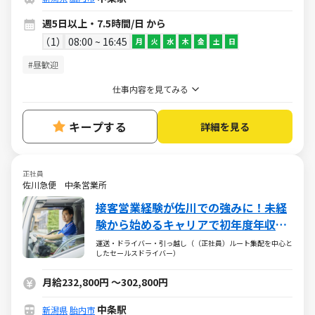
週5日以上・7.5時間/日 から
1
08:00 ~ 16:45
月
火
水
木
金
土
日
#昼歓迎
仕事内容を見てみる
キープする
詳細を見る
正社員
佐川急便 中条営業所
接客営業経験が佐川での強みに！未経
験から始めるキャリアで初年度年収
477万円以上も可能！
運送・ドライバー・引っ越し（（正社員）ルート集配を中心と
したセールスドライバー）
月給232,800円
～
302,800円
中条駅
新潟県
胎内市