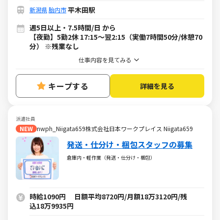
平木田駅
新潟県
胎内市
週5日以上・7.5時間/日 から
【夜勤】5勤2休 17:15～翌2:15（実働7時間50分/休憩70
分） ※残業なし
仕事内容を見てみる
キープする
詳細を見る
派遣社員
NEW
nwph_Niigata659株式会社日本ワークプレイス Niigata659
発送・仕分け・梱包スタッフの募集
倉庫内・軽作業（発送・仕分け・梱包）
時給1090円 日額平均8720円/月額18万3120円/残
込18万9935円