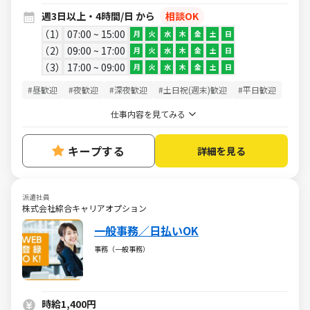
週3日以上・4時間/日 から
相談OK
1
07:00 ~ 15:00
月
火
水
木
金
土
日
2
09:00 ~ 17:00
月
火
水
木
金
土
日
3
17:00 ~ 09:00
月
火
水
木
金
土
日
#昼歓迎
#夜歓迎
#深夜歓迎
#土日祝(週末)歓迎
#平日歓迎
仕事内容を見てみる
キープする
詳細を見る
派遣社員
株式会社綜合キャリアオプション
一般事務／日払いOK
事務（一般事務）
時給1,400円