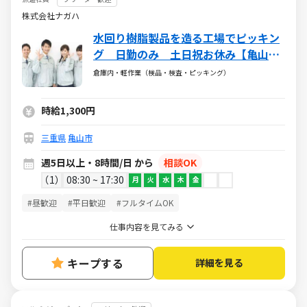
株式会社ナガハ
水回り樹脂製品を造る工場でピッキン
グ 日勤のみ 土日祝お休み【亀山市
白木町】 No411262
倉庫内・軽作業（検品・検査・ピッキング）
時給1,300円
三重県
亀山市
週5日以上・8時間/日 から
相談OK
1
08:30 ~ 17:30
月
火
水
木
金
#昼歓迎
#平日歓迎
#フルタイムOK
仕事内容を見てみる
キープする
詳細を見る