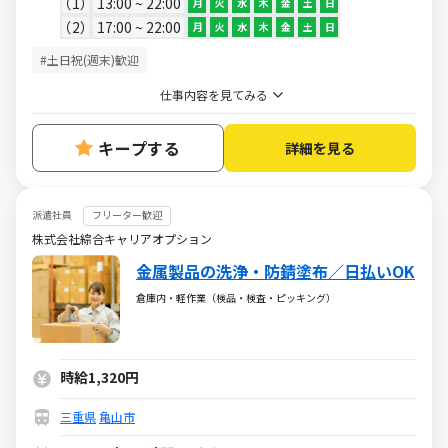
1
13:00 ~ 22:00
月
火
水
木
金
土
日
2
17:00 ~ 22:00
月
火
水
木
金
土
日
#土日祝(週末)歓迎
仕事内容を見てみる
キープする
詳細を見る
派遣社員
フリーター歓迎
株式会社綜合キャリアオプション
金属製品の洗浄・防錆塗布／日払いOK
倉庫内・軽作業（検品・検査・ピッキング）
時給1,320円
三重県
亀山市