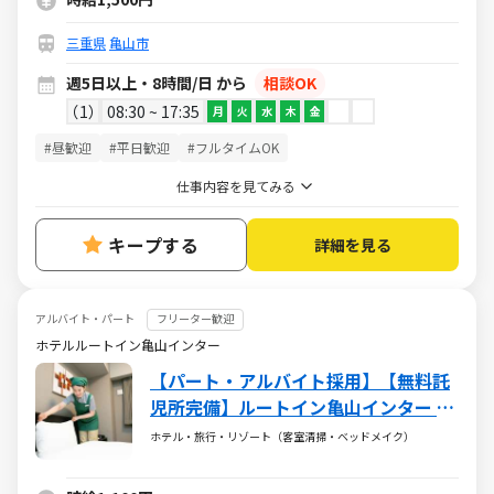
三重県
亀山市
週5日以上・8時間/日 から
相談OK
1
08:30 ~ 17:35
月
火
水
木
金
#昼歓迎
#平日歓迎
#フルタイムOK
仕事内容を見てみる
キープする
詳細を見る
アルバイト・パート
フリーター歓迎
ホテルルートイン亀山インター
【パート・アルバイト採用】【無料託
児所完備】ルートイン亀山インター 客
室清掃のお仕事
ホテル・旅行・リゾート（客室清掃・ベッドメイク）