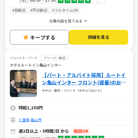
#昼歓迎
#平日歓迎
#フルタイムOK
仕事内容を見てみる
キープする
詳細を見る
アルバイト・パート
フリーター歓迎
ホテルルートイン亀山インター
【パート・アルバイト採用】ルートイ
ン亀山インター フロント(遅番)のお仕
事
ホテル・旅行・リゾート（ホテルフロント）
時給1,150円
三重県
亀山市
週3日以上・5時間/日 から
相談OK