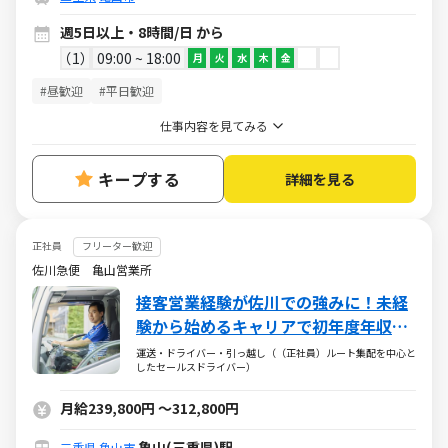
週5日以上・8時間/日 から
1
09:00 ~ 18:00
月
火
水
木
金
#昼歓迎
#平日歓迎
仕事内容を見てみる
キープする
詳細を見る
正社員
フリーター歓迎
佐川急便 亀山営業所
接客営業経験が佐川での強みに！未経
験から始めるキャリアで初年度年収
488万円以上も可能！
運送・ドライバー・引っ越し（（正社員）ルート集配を中心と
したセールスドライバー）
月給239,800円
～
312,800円
亀山(三重県)駅
三重県
亀山市