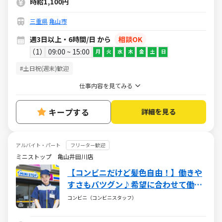
時給1,100円
三重県
亀山市
週3日以上・6時間/日 から
相談OK
1
09:00 ~ 15:00
月
火
水
木
金
土
日
#土日祝(週末)歓迎
仕事内容を見てみる
キープする
詳細を見る
アルバイト・パート
フリーター歓迎
ミニストップ 亀山井田川店
【コンビニだけど髪色自由！】働きや
すさもバツグン♪希望に合わせて働け
るミニストップ☆バイトデビューも大
コンビニ（コンビニスタッフ）
歓迎です！☆