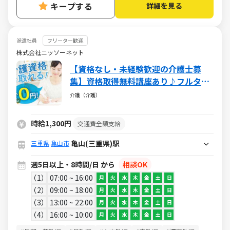
キープする
詳細を見る
派遣社員
フリーター歓迎
株式会社ニッソーネット
【資格なし・未経験歓迎の介護士募
集】資格取得無料講座あり♪フルタイ
ムで稼げる♪
介護（介護）
時給1,300円
交通費全額支給
亀山(三重県)駅
三重県
亀山市
週5日以上・8時間/日 から
相談OK
1
07:00 ~ 16:00
月
火
水
木
金
土
日
2
09:00 ~ 18:00
月
火
水
木
金
土
日
3
13:00 ~ 22:00
月
火
水
木
金
土
日
4
16:00 ~ 10:00
月
火
水
木
金
土
日