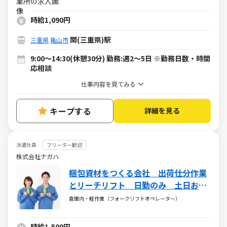
時給1,090円
関(三重県)駅
三重県
亀山市
9:00～14:30(休憩30分) 勤務:週2～5日 ※勤務日数・時間
応相談
仕事内容を見てみる
キープする
詳細を見る
派遣社員
フリーター歓迎
株式会社ナガハ
梱包資材をつくる会社 出荷仕分作業
とリーチリフト 日勤のみ 土日お休
み【亀山市関町】 No411176
倉庫内・軽作業（フォークリフトオペレーター）
時給1,500円