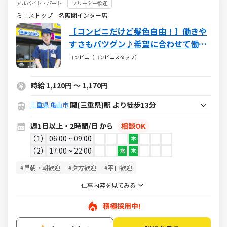
アルバイト・パート
フリーター歓迎
ミニストップ 名阪関インター店
【コンビニだけど髪色自由！】働きや
すさもバツグン♪希望に合わせて働け
るミニストップ☆バイトデビューも大
コンビニ（コンビニスタッフ）
歓迎です！☆
時給 1,120円 ～ 1,170円
関(三重県)駅 より徒歩13分
三重県
亀山市
週1日以上・2時間/日 から
相談OK
1
06:00 ~ 09:00
木
2
17:00 ~ 22:00
水
木
#早朝・朝歓迎
#夕方歓迎
#平日歓迎
仕事内容を見てみる
積極採用中!