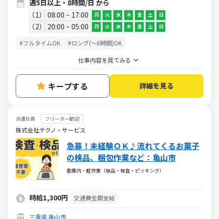
週5日以上・8時間/日 から
1
08:00 ~ 17:00
月
火
水
木
金
土
日
2
20:00 ~ 05:00
月
火
水
木
金
土
日
#フルタイムOK
#ロング(～6時間)OK
仕事内容を見てみる
キープする
詳細を見る
派遣社員
フリーター歓迎
株式会社テクノ・サービス
急募！未経験ＯＫ♪流れてくるお菓子
の検品、梱包作業など：亀山市
倉庫内・軽作業（検品・検査・ピッキング）
時給1,300円
交通費全額支給
三重県
亀山市