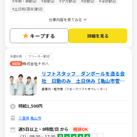
#早朝・朝歓迎
#昼歓迎
#夕方歓迎
#夜歓迎
#深夜歓迎
#土日祝(週末)歓迎
仕事内容を見てみる
キープする
詳細を見る
派遣社員
フリーター歓迎
NEW
株式会社ナガハ
リフトスタッフ ダンボールを造る会
社 日勤のみ 土日休み【亀山市菅内
町】No411251
倉庫内・軽作業（フォークリフトオペレーター）
時給1,500円
三重県
亀山市
週5日以上・8時間/日 から
相談OK
1
08:30 ~ 17:30
月
火
水
木
金