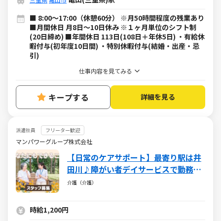
■ 8:00～17:00（休憩60分） ※月50時間程度の残業あり
■月間休日 月8日～10日休み ※１ヶ月単位のシフト制
(20日締め) ■年間休日 113日(108日＋年休5日) ・有給休
暇付与(初年度10日間) ・特別休暇付与(結婚・出産・忌
引)
仕事内容を見てみる
キープする
詳細を見る
派遣社員
フリーター歓迎
マンパワーグループ株式会社
【日常のケアサポート】最寄り駅は井
田川♪障がい者デイサービスで勤務！
週3日～勤務OK☆★女性活躍中♪
介護（介護）
時給1,200円