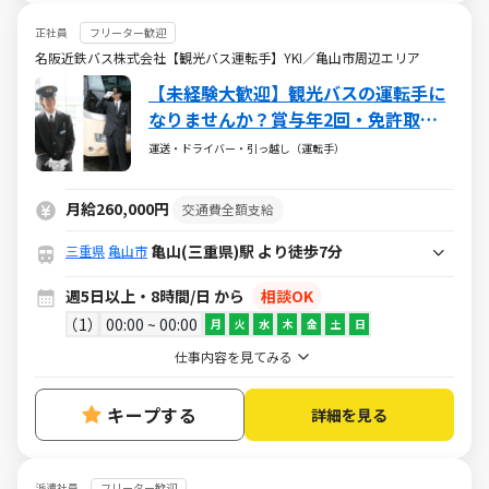
正社員
フリーター歓迎
名阪近鉄バス株式会社【観光バス運転手】YKI／亀山市周辺エリア
【未経験大歓迎】観光バスの運転手に
なりませんか？賞与年2回・免許取得
支援あり◎まもなく100周年を迎える
運送・ドライバー・引っ越し（運転手）
安定企業！
月給260,000円
交通費全額支給
亀山(三重県)駅 より徒歩7分
三重県
亀山市
週5日以上・8時間/日 から
相談OK
1
00:00 ~ 00:00
月
火
水
木
金
土
日
仕事内容を見てみる
キープする
詳細を見る
派遣社員
フリーター歓迎