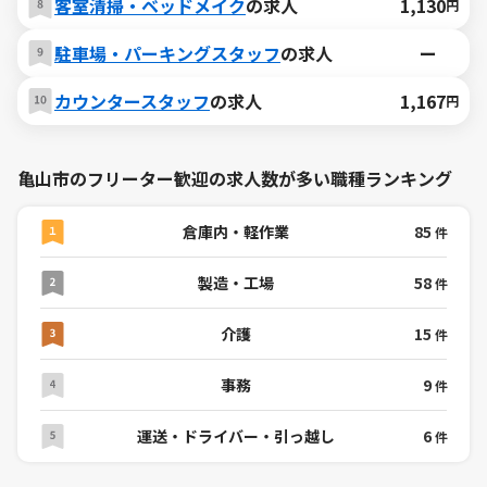
客室清掃・ベッドメイク
の求人
1,130
円
駐車場・パーキングスタッフ
の求人
ー
カウンタースタッフ
の求人
1,167
円
亀山市のフリーター歓迎の求人数が多い職種ランキング
倉庫内・軽作業
85
件
製造・工場
58
件
介護
15
件
事務
9
件
運送・ドライバー・引っ越し
6
件