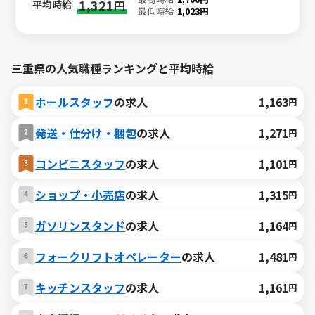
1,321
平均時給
円
最低時給
1,023円
三重県の人気職種ランキングと平均時給
ホールスタッフ
の求人
1,163
円
発送・仕分け・梱包
の求人
1,271
円
コンビニスタッフ
の求人
1,101
円
ショップ・小売店
の求人
1,315
円
ガソリンスタンド
の求人
1,164
円
フォークリフトオペレーター
の求人
1,481
円
キッチンスタッフ
の求人
1,161
円