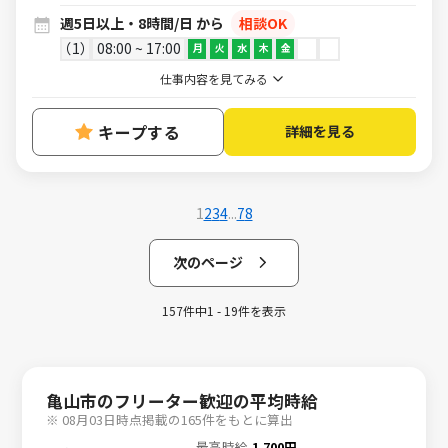
週5日以上・8時間/日 から
相談OK
1
08:00 ~ 17:00
月
火
水
木
金
仕事内容を見てみる
キープする
詳細を見る
1
2
3
4
...
7
8
次のページ
157件中1 - 19件を表示
亀山市のフリーター歓迎の平均時給
※ 08月03日時点掲載の165件をもとに算出
最高時給
1,700円