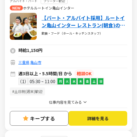
アルバイト・パート
フリーター歓迎
NEW
ホテルルートイン亀山インター
【パート・アルバイト採用】ルートイ
ン亀山インター レストラン(朝食)のお
仕事
飲食・フード（ホール・キッチンスタッフ）
時給1,150円
三重県
亀山市
週3日以上・5.5時間/日 から
相談OK
1
05:30 ~ 11:00
月
火
水
木
金
土
日
#土日祝(週末)歓迎
仕事内容を見てみる
キープする
詳細を見る