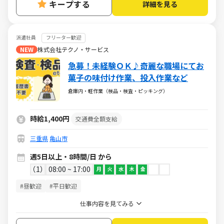
キープする
詳細を見る
派遣社員
フリーター歓迎
NEW
株式会社テクノ・サービス
急募！未経験ＯＫ♪奇麗な職場にてお
菓子の味付け作業、投入作業など
倉庫内・軽作業（検品・検査・ピッキング）
時給1,400円
交通費全額支給
三重県
亀山市
週5日以上・8時間/日 から
1
08:00 ~ 17:00
月
火
水
木
金
#昼歓迎
#平日歓迎
仕事内容を見てみる