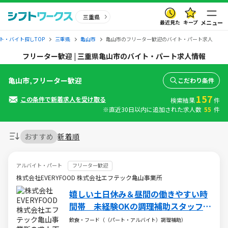
三重県
最近見た
キープ
メニュー
ト・バイト探しTOP
三重県
亀山市
亀山市のフリーター歓迎のバイト・パート求人
フリーター歓迎 | 三重県亀山市のバイト・パート求人情報
亀山市,フリーター歓迎
こだわり条件
157
この条件で新着求人を受け取る
検索結果
件
※直近30日以内に追加された求人数
55
件
おすすめ
新着順
アルバイト・パート
フリーター歓迎
株式会社EVERYFOOD 株式会社エフテック亀山事業所
嬉しい土日休み＆昼間の働きやすい時
間帯 未経験OKの調理補助スタッフ募
集！
飲食・フード（（パート・アルバイト）調理補助）