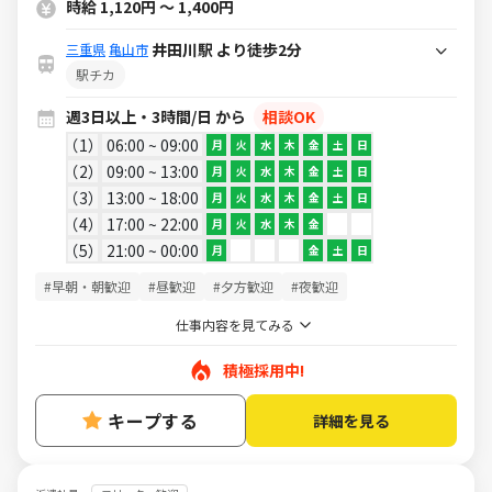
時給 1,120円 ～ 1,400円
井田川駅 より徒歩2分
三重県
亀山市
駅チカ
週3日以上・3時間/日 から
相談OK
1
06:00 ~ 09:00
月
火
水
木
金
土
日
2
09:00 ~ 13:00
月
火
水
木
金
土
日
3
13:00 ~ 18:00
月
火
水
木
金
土
日
4
17:00 ~ 22:00
月
火
水
木
金
5
21:00 ~ 00:00
月
金
土
日
#早朝・朝歓迎
#昼歓迎
#夕方歓迎
#夜歓迎
仕事内容を見てみる
積極採用中!
キープする
詳細を見る