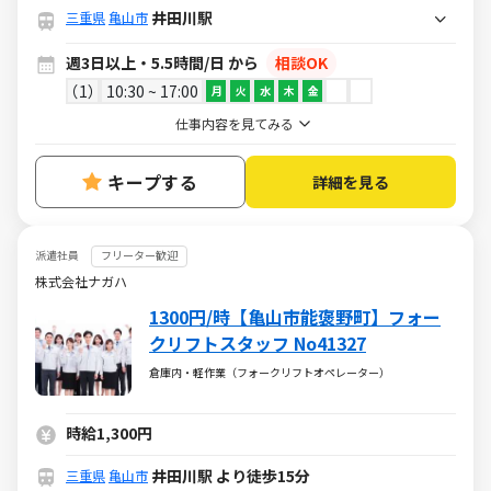
井田川駅
三重県
亀山市
週3日以上・5.5時間/日 から
相談OK
1
10:30 ~ 17:00
月
火
水
木
金
仕事内容を見てみる
キープする
詳細を見る
派遣社員
フリーター歓迎
株式会社ナガハ
1300円/時【亀山市能褒野町】フォー
クリフトスタッフ No41327
倉庫内・軽作業（フォークリフトオペレーター）
時給1,300円
井田川駅 より徒歩15分
三重県
亀山市