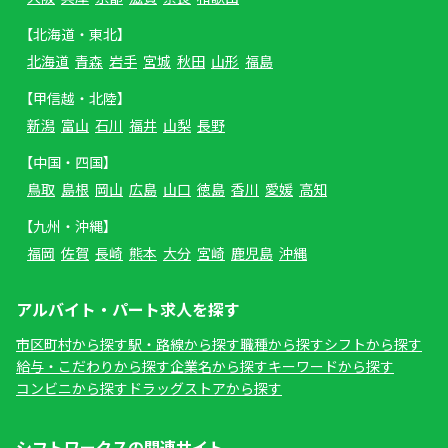
【北海道・東北】
北海道
青森
岩手
宮城
秋田
山形
福島
【甲信越・北陸】
新潟
富山
石川
福井
山梨
長野
【中国・四国】
鳥取
島根
岡山
広島
山口
徳島
香川
愛媛
高知
【九州・沖縄】
福岡
佐賀
長崎
熊本
大分
宮崎
鹿児島
沖縄
アルバイト・パート求人を探す
市区町村から探す
駅・路線から探す
職種から探す
シフトから探す
給与・こだわりから探す
企業名から探す
キーワードから探す
コンビニから探す
ドラッグストアから探す
シフトワークスの関連サイト