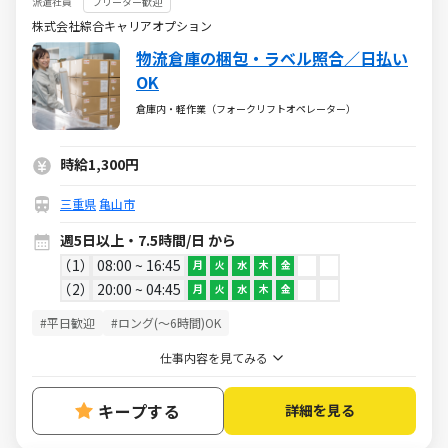
派遣社員
フリーター歓迎
株式会社綜合キャリアオプション
物流倉庫の梱包・ラベル照合／日払い
OK
倉庫内・軽作業（フォークリフトオペレーター）
時給1,300円
三重県
亀山市
週5日以上・7.5時間/日 から
1
08:00 ~ 16:45
月
火
水
木
金
2
20:00 ~ 04:45
月
火
水
木
金
#平日歓迎
#ロング(～6時間)OK
仕事内容を見てみる
キープする
詳細を見る