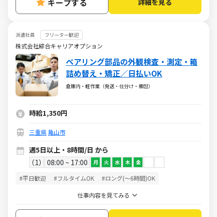
キープする
詳細を見る
派遣社員
フリーター歓迎
株式会社綜合キャリアオプション
ベアリング部品の外観検査・測定・箱
詰め替え・矯正／日払いOK
倉庫内・軽作業（発送・仕分け・梱包）
時給1,350円
三重県
亀山市
週5日以上・8時間/日 から
1
08:00 ~ 17:00
月
火
水
木
金
#平日歓迎
#フルタイムOK
#ロング(～6時間)OK
仕事内容を見てみる