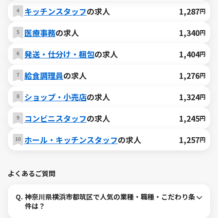
キッチンスタッフ
の求人
1,287
円
医療事務
の求人
1,340
円
発送・仕分け・梱包
の求人
1,404
円
給食調理員
の求人
1,276
円
ショップ・小売店
の求人
1,324
円
コンビニスタッフ
の求人
1,245
円
ホール・キッチンスタッフ
の求人
1,257
円
よくあるご質問
Q.
神奈川県横浜市都筑区で人気の業種・職種・こだわり条
件は？