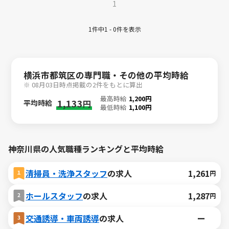
1
1件中1 - 0件を表示
横浜市都筑区の専門職・その他の平均時給
※ 08月03日時点掲載の2件をもとに算出
最高時給
1,200円
1,133
平均時給
円
最低時給
1,100円
神奈川県の人気職種ランキングと平均時給
清掃員・洗浄スタッフ
の求人
1,261
円
ホールスタッフ
の求人
1,287
円
交通誘導・車両誘導
の求人
ー