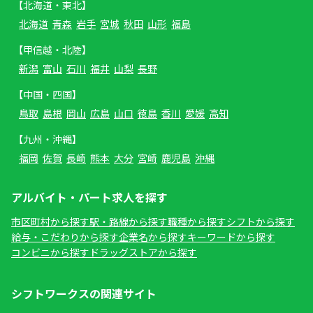
【北海道・東北】
北海道
青森
岩手
宮城
秋田
山形
福島
【甲信越・北陸】
新潟
富山
石川
福井
山梨
長野
【中国・四国】
鳥取
島根
岡山
広島
山口
徳島
香川
愛媛
高知
【九州・沖縄】
福岡
佐賀
長崎
熊本
大分
宮崎
鹿児島
沖縄
アルバイト・パート求人を探す
市区町村から探す
駅・路線から探す
職種から探す
シフトから探す
給与・こだわりから探す
企業名から探す
キーワードから探す
コンビニから探す
ドラッグストアから探す
シフトワークスの関連サイト