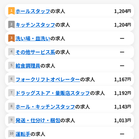
ホールスタッフ
の求人
1,204
円
キッチンスタッフ
の求人
1,204
円
洗い場・皿洗い
の求人
ー
その他サービス系
の求人
ー
給食調理員
の求人
ー
フォークリフトオペレーター
の求人
1,167
円
ドラッグストア・量販店スタッフ
の求人
1,192
円
ホール・キッチンスタッフ
の求人
1,143
円
発送・仕分け・梱包
の求人
1,013
円
運転手
の求人
ー