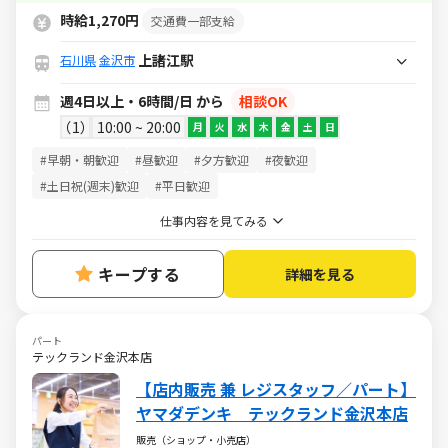
時給1,270円
交通費一部支給
上諸江駅
石川県
金沢市
週4日以上・6時間/日 から
相談OK
1
10:00 ~ 20:00
月
火
水
木
金
土
日
#早朝・朝歓迎
#昼歓迎
#夕方歓迎
#夜歓迎
#土日祝(週末)歓迎
#平日歓迎
仕事内容を見てみる
キープする
詳細を見る
パート
テックランド金沢本店
【店内販売 兼 レジスタッフ／パート】
ヤマダデンキ テックランド金沢本店
販売（ショップ・小売店）