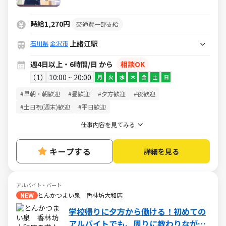
時給1,270円
交通費一部支給
上諸江駅
石川県
金沢市
週4日以上・6時間/日 から
相談OK
1
10:00 ~ 20:00
月
火
水
木
金
土
日
#早朝・朝歓迎
#昼歓迎
#夕方歓迎
#夜歓迎
#土日祝(週末)歓迎
#平日歓迎
仕事内容を見てみる
キープする
詳細を見る
アルバイト・パート
NEW
とんかつまい泉 香林坊大和店
学校帰りに夕方から働ける！初めての
アルバイトでも、周りに教わりながら