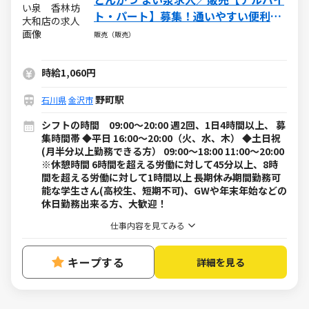
ト・パート】募集！通いやすい便利な
勤務地から選択可能
販売（販売）
時給1,060円
野町駅
石川県
金沢市
シフトの時間 09:00〜20:00 週2回、1日4時間以上、 募
集時間帯 ◆平日 16:00〜20:00（火、水、木） ◆土日祝
(月半分以上勤務できる方） 09:00〜18:00 11:00〜20:00
※休憩時間 6時間を超える労働に対して45分以上、8時
間を超える労働に対して1時間以上 長期休み期間勤務可
能な学生さん(高校生、短期不可)、GWや年末年始などの
休日勤務出来る方、大歓迎！
仕事内容を見てみる
キープする
詳細を見る