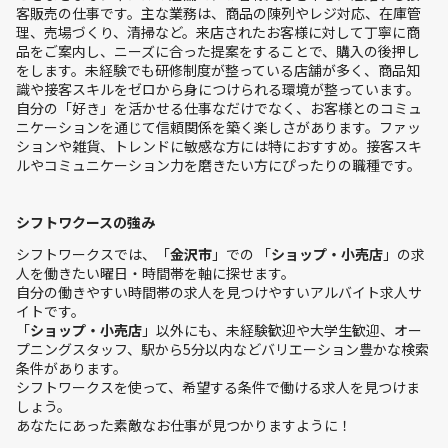
客販売の仕事です。主な業務は、商品の陳列やレジ対応、在庫管
理、売場づくり、清掃など。来店されたお客様に対して丁寧に商
品をご案内し、ニーズに合った提案をすることで、購入の後押し
をします。未経験でも研修制度が整っている店舗が多く、商品知
識や接客スキルをゼロから身につけられる環境が整っています。
自分の「好き」を活かせる仕事なだけでなく、お客様とのコミュ
ニケーションを通じて信頼関係を築く楽しさがあります。ファッ
ションや雑貨、トレンドに敏感な方には特におすすめ。接客スキ
ルやコミュニケーション力を磨きたい方にぴったりの職種です。
シフトワクースの強み
シフトワークスでは、「
金沢市
」での 「
ショップ・小売店
」の求
人を働きたい曜日・時間帯を軸に探せます。
自分の働きやすい時間帯の求人を見つけやすいアルバイト求人サ
イトです。
「
ショップ・小売店
」以外にも、未経験歓迎や大学生歓迎、オー
プニングスタッフ、駅から5分以内などバリエーション豊かな検索
条件があります。
シフトワークスを使って、希望する条件で働ける求人を見つけま
しょう。
あなたにあった素敵なお仕事が見つかりますように！