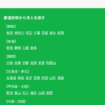
都道府県から求人を探す
【関東】
東京
神奈川
埼玉
千葉
茨城
栃木
群馬
【東海】
愛知
静岡
三重
岐阜
【関西】
大阪
兵庫
京都
滋賀
奈良
和歌山
【北海道・東北】
北海道
青森
岩手
宮城
秋田
山形
福島
【甲信越・北陸】
新潟
富山
石川
福井
山梨
長野
【中国・四国】