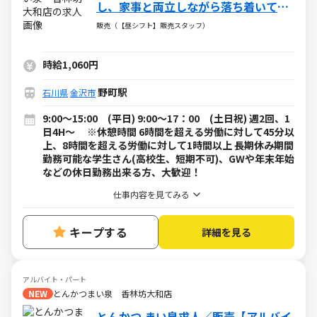
し、家事と両立しながら落ち着いて働
ける販売スタッフ
販売（【昼シフト】販売スタッフ）
時給1,060円
野町駅
石川県
金沢市
9:00～15:00 (平日) 9:00～17：00 (土日祝) 週2回、1
日4H～ ※休憩時間 6時間を超える労働に対して45分以
上、8時間を超える労働に対して1時間以上 長期休み期間
勤務可能な学生さん(高校生、短期不可)、GWや年末年始
などの休日勤務出来る方、大歓迎！
仕事内容を見てみる
キープする
詳細を見る
アルバイト・パート
NEW
とんかつまい泉 香林坊大和店
とんかつ まい泉求人／販売【アルバイ