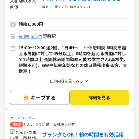
成長できる販売スタッフ
販売（【夜シフト】販売スタッフ）
時給1,060円
野町駅
石川県
金沢市
15:00～22:00 週2回、1日4H～ ※休憩時間 6時間を超
える労働に対して45分以上、8時間を超える労働に対し
て1時間以上 長期休み期間勤務可能な学生さん(高校生、
短期不可)、GWや年末年始などの休日勤務出来る方、大
歓迎！
仕事内容を見てみる
キープする
詳細を見る
アルバイト・パート
NEW
とんかつまい泉 香林坊大和店
ブランクもOK！朝の時間を有効活用