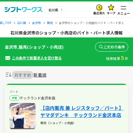
石川県
最近見た
キープ
メニュー
探しTOP
石川県
金沢市
販売
金沢市のショップ・小売店のバイト・パート求人
石川県金沢市のショップ・小売店のバイト・パート求人情報
金沢市,販売(ショップ・小売店)
こだわり条件
5
この条件で新着求人を受け取る
検索結果
件
おすすめ
新着順
パート
PR
テックランド金沢本店
【店内販売 兼 レジスタッフ／パート】
ヤマダデンキ テックランド金沢本店
販売（ショップ・小売店）