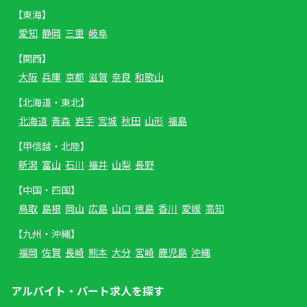
【東海】
愛知
静岡
三重
岐阜
【関西】
大阪
兵庫
京都
滋賀
奈良
和歌山
【北海道・東北】
北海道
青森
岩手
宮城
秋田
山形
福島
【甲信越・北陸】
新潟
富山
石川
福井
山梨
長野
【中国・四国】
鳥取
島根
岡山
広島
山口
徳島
香川
愛媛
高知
【九州・沖縄】
福岡
佐賀
長崎
熊本
大分
宮崎
鹿児島
沖縄
アルバイト・パート求人を探す