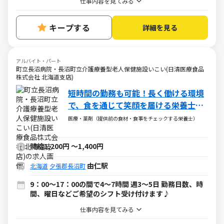
仕事内容を見てみる
キープする
詳細を見る
アルバイト・パート
町立長沼病院・長沼町立介護療養型老人保健施設いこい(日清医療食品
株式会社 北海道支店)
短時間の勤務も可能！長く働ける環境
で、食を通じて笑顔を届ける栄養士と
して活躍しませんか？
医療・薬剤（提供前の食材・食事をチェックする栄養士）
時給1,200円
～
1,400円
由仁駅
北海道
夕張郡長沼町
9：00～17：00の間で4～7時間 週3～5日 勤務日数、時
間、曜日などご希望のシフト受け付けます♪
仕事内容を見てみる