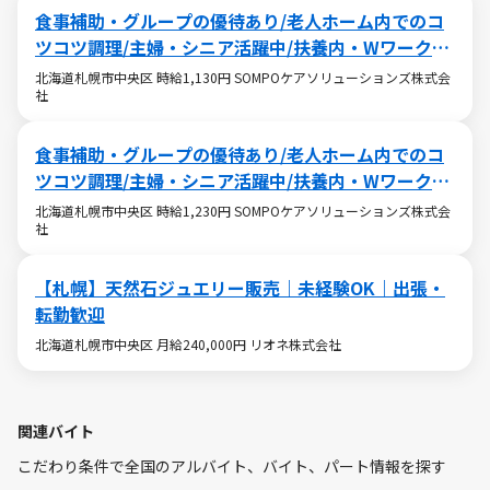
食事補助・グループの優待あり/老人ホーム内でのコ
ツコツ調理/主婦・シニア活躍中/扶養内・Wワークも
OK
北海道札幌市中央区 時給1,130円 SOMPOケアソリューションズ株式会
社
食事補助・グループの優待あり/老人ホーム内でのコ
ツコツ調理/主婦・シニア活躍中/扶養内・Wワークも
OK
北海道札幌市中央区 時給1,230円 SOMPOケアソリューションズ株式会
社
【札幌】天然石ジュエリー販売｜未経験OK｜出張・
転勤歓迎
北海道札幌市中央区 月給240,000円 リオネ株式会社
関連バイト
こだわり条件で全国のアルバイト、バイト、パート情報を探す