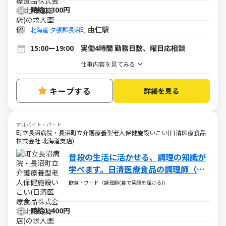
時給1,300円
由仁駅
北海道
夕張郡長沼町
15:00ー19:00 実働4時間 勤務日数、曜日応相談
仕事内容を見てみる
キープする
詳細を見る
アルバイト・パート
町立長沼病院・長沼町立介護療養型老人保健施設いこい(日清医療食品
株式会社 北海道支店)
普段の生活に活かせる、調理の知識が
学べます。日清医療食品の調理師（パ
ート・アルバイト求人）
飲食・フード（調理師(食で笑顔を届ける)）
時給1,400円