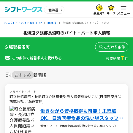
北海道
最近見た
キープ
メニュー
アルバイト・バイト探しTOP
北海道
夕張郡長沼町のバイト・パート求人
北海道夕張郡長沼町のバイト・パート求人情報
夕張郡長沼町
こだわり条件
7
この条件で新着求人を受け取る
検索結果
件
おすすめ
新着順
アルバイト・パート
町立長沼病院・長沼町立介護療養型老人保健施設いこい(日清医療食品
株式会社 北海道支店)
働きながら資格取得も可能！未経験
OK。日清医療食品の洗い場スタッフ
（パート・アルバイト）求人
飲食・フード（食器や器具の洗浄を行う洗い場スタッフ）