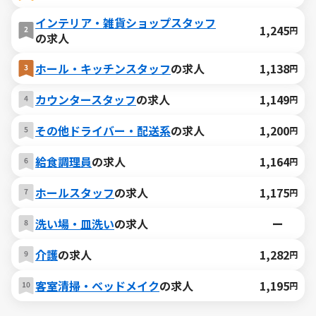
インテリア・雑貨ショップスタッフ
1,245
円
の求人
ホール・キッチンスタッフ
の求人
1,138
円
カウンタースタッフ
の求人
1,149
円
その他ドライバー・配送系
の求人
1,200
円
給食調理員
の求人
1,164
円
ホールスタッフ
の求人
1,175
円
洗い場・皿洗い
の求人
ー
介護
の求人
1,282
円
客室清掃・ベッドメイク
の求人
1,195
円