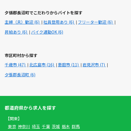
夕張郡長沼町でこだわりからバイトを探す
主婦（夫）歓迎 (6)
社員登用あり (6)
フリーター歓迎 (6)
昇給あり (6)
バイク通勤OK (6)
市区町村から探す
千歳市 (47)
北広島市 (16)
恵庭市 (11)
岩見沢市 (7)
夕張郡長沼町 (6)
都道府県から求人を探す
【関東】
東京
神奈川
埼玉
千葉
茨城
栃木
群馬