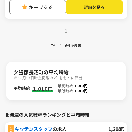
キープする
詳細を見る
1
7件中1 - 6件を表示
夕張郡長沼町の平均時給
※ 08月03日時点掲載の2件をもとに算出
最高時給
1,010円
1,010
平均時給
円
最低時給
1,010円
北海道の人気職種ランキングと平均時給
キッチンスタッフ
の求人
1,208
円