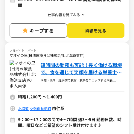
間
仕事内容を見てみる
キープする
詳細を見る
アルバイト・パート
マオイの里(日清医療食品株式会社 北海道支店)
短時間の勤務も可能！長く働ける環境
で、食を通じて笑顔を届ける栄養士と
して活躍しませんか？
医療・薬剤（提供前の食材・食事をチェックする栄養士）
時給1,200円
～
1,400円
由仁駅
北海道
夕張郡長沼町
9：00～17：00の間で4～7時間 週3～5日 勤務日数、時
間、曜日などご希望のシフト受け付けます♪