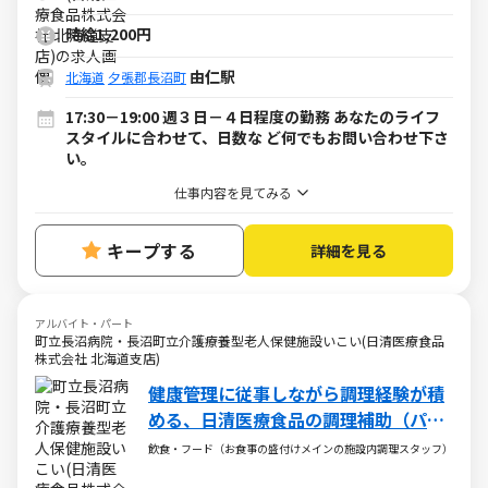
時給1,200円
由仁駅
北海道
夕張郡長沼町
17:30－19:00 週３日－４日程度の勤務 あなたのライフ
スタイルに合わせて、日数な ど何でもお問い合わせ下さ
い。
仕事内容を見てみる
キープする
詳細を見る
アルバイト・パート
町立長沼病院・長沼町立介護療養型老人保健施設いこい(日清医療食品
株式会社 北海道支店)
健康管理に従事しながら調理経験が積
める、日清医療食品の調理補助（パー
ト・アルバイト）求人
飲食・フード（お食事の盛付けメインの施設内調理スタッフ）