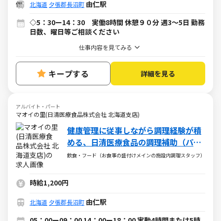
由仁駅
北海道
夕張郡長沼町
◇5：30ー14：30 実働8時間 休憩９０分 週3～5日 勤務
日数、曜日等ご相談ください
仕事内容を見てみる
キープする
詳細を見る
アルバイト・パート
マオイの里(日清医療食品株式会社 北海道支店)
健康管理に従事しながら調理経験が積
める、日清医療食品の調理補助（パー
ト・アルバイト）求人
飲食・フード（お食事の盛付けメインの施設内調理スタッフ）
時給1,200円
由仁駅
北海道
夕張郡長沼町
05：00ー09：00 14：00ー18：00 実動4時間または5時