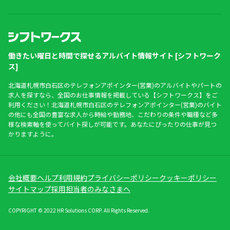
働きたい曜日と時間で探せるアルバイト情報サイト [シフトワーク
ス]
北海道札幌市白石区のテレフォンアポインター(営業)のアルバイトやパートの
求人を探すなら、全国のお仕事情報を掲載している【シフトワークス】をご
利用ください！北海道札幌市白石区のテレフォンアポインター(営業)のバイト
の他にも全国の豊富な求人から時給や勤務地、こだわりの条件や職種など多
様な検索軸を使ってバイト探しが可能です。あなたにぴったりの仕事が見つ
かりますように。
会社概要
ヘルプ
利用規約
プライバシーポリシー
クッキーポリシー
サイトマップ
採用担当者のみなさまへ
COPYRIGHT © 2022 HR Solutions CORP. All Rights Reserved.