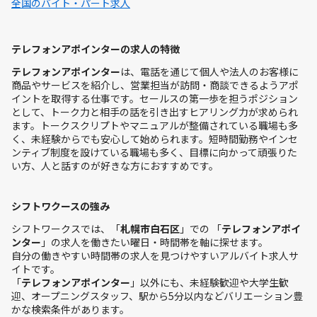
全国のバイト・パート求人
テレフォンアポインターの求人の特徴
テレフォンアポインター
は、電話を通じて個人や法人のお客様に
商品やサービスを紹介し、営業担当が訪問・商談できるようアポ
イントを取得する仕事です。セールスの第一歩を担うポジション
として、トーク力と相手の話を引き出すヒアリング力が求められ
ます。トークスクリプトやマニュアルが整備されている職場も多
く、未経験からでも安心して始められます。短時間勤務やインセ
ンティブ制度を設けている職場も多く、目標に向かって頑張りた
い方、人と話すのが好きな方におすすめです。
シフトワクースの強み
シフトワークスでは、「
札幌市白石区
」での 「
テレフォンアポイ
ンター
」の求人を働きたい曜日・時間帯を軸に探せます。
自分の働きやすい時間帯の求人を見つけやすいアルバイト求人サ
イトです。
「
テレフォンアポインター
」以外にも、未経験歓迎や大学生歓
迎、オープニングスタッフ、駅から5分以内などバリエーション豊
かな検索条件があります。