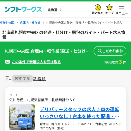
北海道
最近見た
キープ
メニュー
幌市中央区
倉庫内・軽作業
札幌市中央区の発送・仕分け・梱包のバイト・パート求人
北海道札幌市中央区の発送・仕分け・梱包のバイト・パート求人情
報
札幌市中央区,倉庫内・軽作業(発送・仕分け・梱包)
こだわり条件
3
この条件で新着求人を受け取る
検索結果
件
おすすめ
新着順
パート
佐川急便 札幌東営業所 札幌時計台ＳＣ
デリバリースタッフの求人♪車の運転
いっさいなし！台車を使った配達・集
荷のお仕事
倉庫内・軽作業（（パート・アルバイト）台車を使ったエリア
内での配達・集荷）