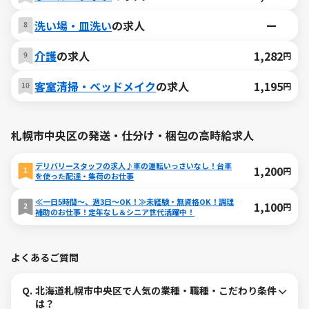
洗い場・皿洗い
の求人
ー
介護
の求人
1,282
円
客室清掃・ベッドメイク
の求人
1,195
円
札幌市中央区の発送・仕分け・梱包の高時給求人
デリバリースタッフの求人♪車の運転いっさいなし！台車
1,200
円
を使った配達・集荷のお仕事
≪一日5時間～、週3日～OK！≫未経験・無資格OK！調理
1,100
円
補助のお仕事！定年なし＆シニア世代活躍中！
よくあるご質問
Q.
北海道札幌市中央区で人気の業種・職種・こだわり条件
は？