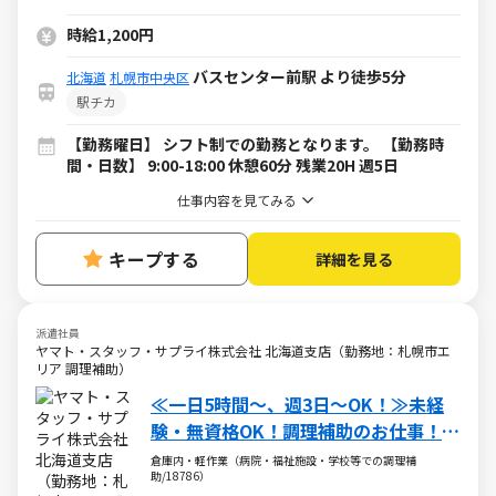
時給1,200円
バスセンター前駅 より徒歩5分
北海道
札幌市中央区
駅チカ
【勤務曜日】 シフト制での勤務となります。 【勤務時
間・日数】 9:00-18:00 休憩60分 残業20H 週5日
仕事内容を見てみる
キープする
詳細を見る
派遣社員
ヤマト・スタッフ・サプライ株式会社 北海道支店（勤務地：札幌市エ
リア 調理補助）
≪一日5時間～、週3日～OK！≫未経
験・無資格OK！調理補助のお仕事！定
年なし＆シニア世代活躍中！
倉庫内・軽作業（病院・福祉施設・学校等での調理補
助/18786）