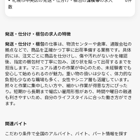
札幌市中央区の発送・仕分け・梱包の
深夜帯
の求人
0件
数
発送・仕分け・梱包の求人の特徴
発送・仕分け・梱包
の仕事は、物流センターや倉庫、通販会社の
拠点などで、商品を正確かつ丁寧に出荷準備する業務です。具体
的には、注文ごとに商品を仕分けし、傷や汚れがないかを確認
後、指定の梱包材で丁寧に包み、送り状を貼って出荷するまでを
担当します。マニュアル通りの作業が中心のため、未経験者でも
安心して始められるのが魅力。重い物の扱いは少なく、体力的な
負担も少なめな職場も多く、女性やシニア層も活躍しています。
黙々と作業に集中したい方や、細かい作業が得意な方にぴった
り。短期から長期まで幅広い雇用形態があり、時間や曜日の融通
も利きやすいため、自分のライフスタイルに合った働き方ができ
ます。
関連バイト
こだわり条件で全国のアルバイト、バイト、パート情報を探す