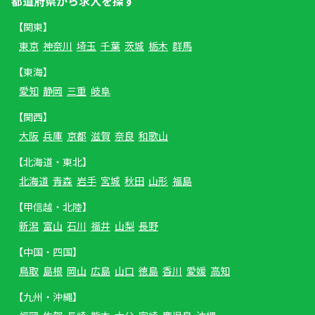
都道府県から求人を探す
【関東】
東京
神奈川
埼玉
千葉
茨城
栃木
群馬
【東海】
愛知
静岡
三重
岐阜
【関西】
大阪
兵庫
京都
滋賀
奈良
和歌山
【北海道・東北】
北海道
青森
岩手
宮城
秋田
山形
福島
【甲信越・北陸】
新潟
富山
石川
福井
山梨
長野
【中国・四国】
鳥取
島根
岡山
広島
山口
徳島
香川
愛媛
高知
【九州・沖縄】