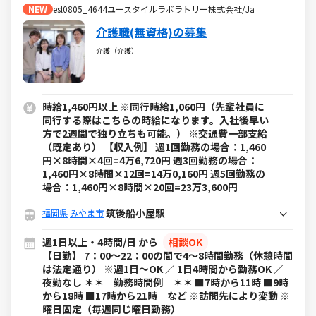
NEW
esl0805_4644ユースタイルラボラトリー株式会社/Ja
介護職(無資格)の募集
介護（介護）
時給1,460円以上 ※同行時給1,060円（先輩社員に
同行する際はこちらの時給になります。入社後早い
方で2週間で独り立ちも可能。） ※交通費一部支給
（既定あり） 【収入例】 週1回勤務の場合：1,460
円×8時間×4回=4万6,720円 週3回勤務の場合：
1,460円×8時間×12回=14万0,160円 週5回勤務の
場合：1,460円×8時間×20回=23万3,600円
筑後船小屋駅
福岡県
みやま市
週1日以上・4時間/日 から
相談OK
【日勤】 7：00～22：00の間で4～8時間勤務（休憩時間
は法定通り） ※週1日～OK ／ 1日4時間から勤務OK ／
夜勤なし ＊＊ 勤務時間例 ＊＊ ■7時から11時 ■9時
から18時 ■17時から21時 など ※訪問先により変動 ※
曜日固定（毎週同じ曜日勤務）