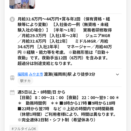
月給32.6万円～44万円+賞与年2回 （保有資格・経
験等により変動） 【入社後の一例（無資格・未経
験入社の場合）】 ［半年～1年］ 実務者研修取得
／月給29.3万円 ［入社1年～2年］ ジュニアMGR
／月給32.6万円 ［入社2年］ ミドルMGR／月給
34.6万円 ［入社2年半］ マネージャー／月給40万
円 ※経験・能力等を考慮。 ※勤務形態は「日勤＋
夜勤」です。夜勤手当12回（6万円）を含みます。
超過分は別途支給となります。
渡瀬(福岡県)駅 より徒歩3分
福岡県
みやま市
駅チカ
週5日以上・8時間/日 から
【日勤】 8：00～21：00 【夜勤】 22：00～翌9：00 ＊
＊ 勤務時間例 ＊＊ ■8時から17時 ■9時から18時
■22時から翌7時 など ※上記の時間内で8時間勤務
（休憩1時間）ご利用者様により、時間は異なります。
※完全週休2日制・シフト制（希望休あり）
#フルタイムOK