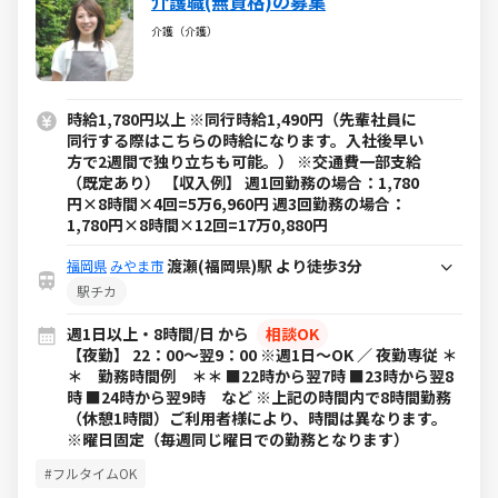
介護職(無資格)の募集
介護（介護）
時給1,780円以上 ※同行時給1,490円（先輩社員に
同行する際はこちらの時給になります。入社後早い
方で2週間で独り立ちも可能。） ※交通費一部支給
（既定あり） 【収入例】 週1回勤務の場合：1,780
円×8時間×4回=5万6,960円 週3回勤務の場合：
1,780円×8時間×12回=17万0,880円
渡瀬(福岡県)駅 より徒歩3分
福岡県
みやま市
駅チカ
週1日以上・8時間/日 から
相談OK
【夜勤】 22：00～翌9：00 ※週1日～OK ／ 夜勤専従 ＊
＊ 勤務時間例 ＊＊ ■22時から翌7時 ■23時から翌8
時 ■24時から翌9時 など ※上記の時間内で8時間勤務
（休憩1時間）ご利用者様により、時間は異なります。
※曜日固定（毎週同じ曜日での勤務となります）
#フルタイムOK