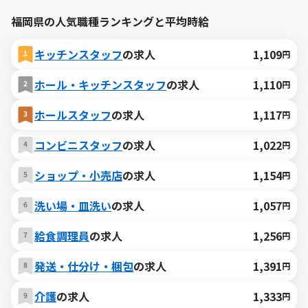
福岡県の人気職種ランキングと平均時給
キッチンスタッフ
の求人
1,109
円
ホール・キッチンスタッフ
の求人
1,110
円
ホールスタッフ
の求人
1,117
円
コンビニスタッフ
の求人
1,022
円
ショップ・小売店
の求人
1,154
円
洗い場・皿洗い
の求人
1,057
円
給食調理員
の求人
1,256
円
発送・仕分け・梱包
の求人
1,391
円
介護
の求人
1,333
円