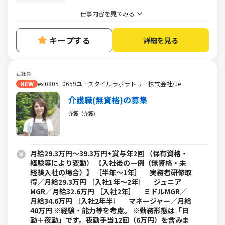
仕事内容を見てみる
キープする
詳細を見る
正社員
NEW
esl0805_0659ユースタイルラボラトリー株式会社/Je
介護職(無資格)の募集
介護（介護）
月給29.3万円～39.3万円+賞与年2回 （保有資格・
経験等により変動） 【入社後の一例（無資格・未
経験入社の場合）】 ［半年～1年］ 実務者研修取
得／月給29.3万円 ［入社1年～2年］ ジュニア
MGR／月給32.6万円 ［入社2年］ ミドルMGR／
月給34.6万円 ［入社2年半］ マネージャー／月給
40万円 ※経験・能力等を考慮。 ※勤務形態は「日
勤＋夜勤」です。夜勤手当12回（6万円）を含みま