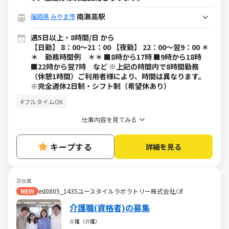
南瀬高駅
福岡県
みやま市
週5日以上・8時間/日 から
【日勤】 8：00～21：00 【夜勤】 22：00～翌9：00 ＊
＊ 勤務時間例 ＊＊ ■8時から17時 ■9時から18時
■22時から翌7時 など ※上記の時間内で8時間勤務
（休憩1時間）ご利用者様により、時間は異なります。
※完全週休2日制・シフト制（希望休あり）
#フルタイムOK
仕事内容を見てみる
キープする
詳細を見る
正社員
NEW
esl0805_1435ユースタイルラボラトリー株式会社/Jf
介護職(資格者)の募集
介護（介護）