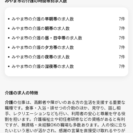
みやま市の介護の時間帯別求人数
みやま市の介護の
早朝帯
の求人数
7件
みやま市の介護の
朝帯
の求人数
7件
みやま市の介護の
昼・日中帯
の求人数
7件
みやま市の介護の
夕方帯
の求人数
7件
みやま市の介護の
夜帯
の求人数
7件
みやま市の介護の
深夜帯
の求人数
7件
介護の求人の特徴
介護
の仕事は、高齢者や障がいのある方の生活を支援する重要な
職種です。食事・入浴・排せつの介助のほか、見守り、話し相
手、レクリエーションなども行い、利用者の安心と尊厳を守る役
割を担います。介護福祉士や初任者研修などの資格があると有利
ですが、無資格・未経験OKの職場も多数あります。人の役に立ち
たいという思いが活かされ、感謝の言葉を直接受け取れるやりが