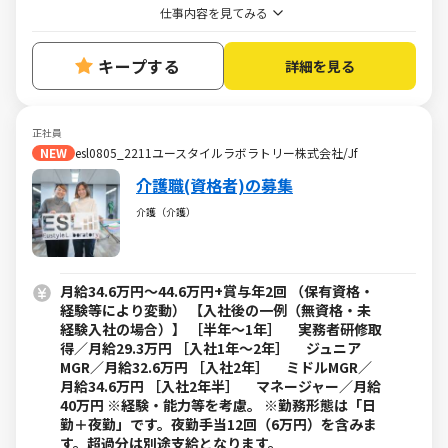
仕事内容を見てみる
キープする
詳細を見る
正社員
NEW
esl0805_2211ユースタイルラボラトリー株式会社/Jf
介護職(資格者)の募集
介護（介護）
月給34.6万円～44.6万円+賞与年2回 （保有資格・
経験等により変動） 【入社後の一例（無資格・未
経験入社の場合）】 ［半年～1年］ 実務者研修取
得／月給29.3万円 ［入社1年～2年］ ジュニア
MGR／月給32.6万円 ［入社2年］ ミドルMGR／
月給34.6万円 ［入社2年半］ マネージャー／月給
40万円 ※経験・能力等を考慮。 ※勤務形態は「日
勤＋夜勤」です。夜勤手当12回（6万円）を含みま
す。超過分は別途支給となります。