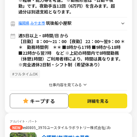
※経験・能力等を考慮。 ※勤務形態は「日勤＋夜
勤」です。夜勤手当12回（6万円）を含みます。超
過分は別途支給となります。
筑後船小屋駅
福岡県
みやま市
週5日以上・8時間/日 から
【日勤】 8：00～21：00 【夜勤】 22：00～翌9：00 ＊
＊ 勤務時間例 ＊＊ ■8時から17時 ■9時から18時
■22時から翌7時 など ※上記の時間内で8時間勤務
（休憩1時間）ご利用者様により、時間は異なります。
※完全週休2日制・シフト制（希望休あり）
#フルタイムOK
仕事内容を見てみる
キープする
詳細を見る
アルバイト・パート
NEW
esl0805_3970ユースタイルラボラトリー株式会社/Jb