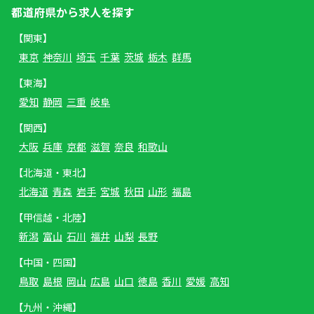
都道府県から求人を探す
【関東】
東京
神奈川
埼玉
千葉
茨城
栃木
群馬
【東海】
愛知
静岡
三重
岐阜
【関西】
大阪
兵庫
京都
滋賀
奈良
和歌山
【北海道・東北】
北海道
青森
岩手
宮城
秋田
山形
福島
【甲信越・北陸】
新潟
富山
石川
福井
山梨
長野
【中国・四国】
鳥取
島根
岡山
広島
山口
徳島
香川
愛媛
高知
【九州・沖縄】