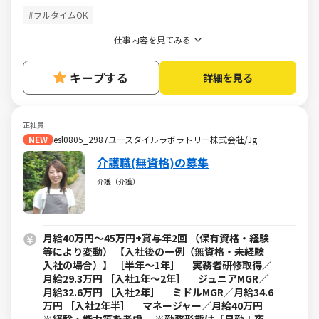
#フルタイムOK
仕事内容を見てみる
キープする
詳細を見る
正社員
NEW
esl0805_2987ユースタイルラボラトリー株式会社/Jg
介護職(無資格)の募集
介護（介護）
月給40万円～45万円+賞与年2回 （保有資格・経験
等により変動） 【入社後の一例（無資格・未経験
入社の場合）】 ［半年～1年］ 実務者研修取得／
月給29.3万円 ［入社1年～2年］ ジュニアMGR／
月給32.6万円 ［入社2年］ ミドルMGR／月給34.6
万円 ［入社2年半］ マネージャー／月給40万円