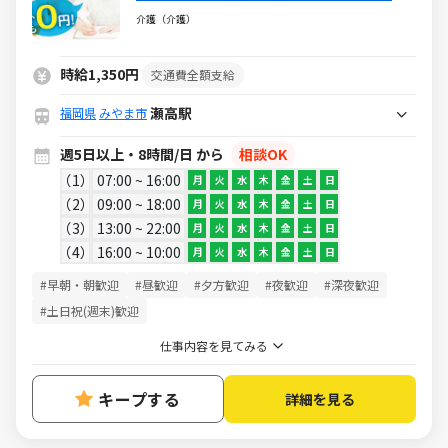
ムで稼げる♪
介護（介護）
時給1,350円
交通費全額支給
瀬高駅
福岡県
みやま市
週5日以上・8時間/日 から
相談OK
1
07:00 ~ 16:00
月
火
水
木
金
土
日
2
09:00 ~ 18:00
月
火
水
木
金
土
日
3
13:00 ~ 22:00
月
火
水
木
金
土
日
4
16:00 ~ 10:00
月
火
水
木
金
土
日
#早朝・朝歓迎
#昼歓迎
#夕方歓迎
#夜歓迎
#深夜歓迎
#土日祝(週末)歓迎
仕事内容を見てみる
キープする
詳細を見る