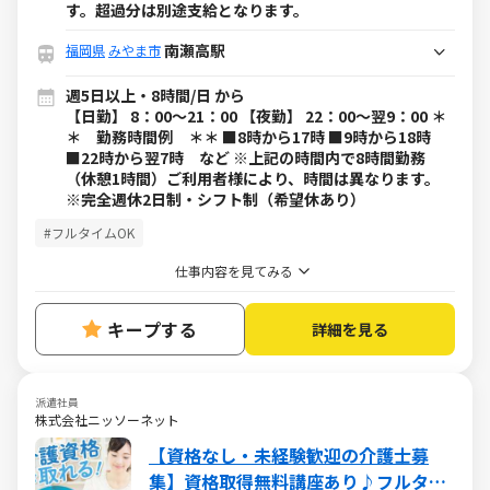
す。超過分は別途支給となります。
南瀬高駅
福岡県
みやま市
週5日以上・8時間/日 から
【日勤】 8：00～21：00 【夜勤】 22：00～翌9：00 ＊
＊ 勤務時間例 ＊＊ ■8時から17時 ■9時から18時
■22時から翌7時 など ※上記の時間内で8時間勤務
（休憩1時間）ご利用者様により、時間は異なります。
※完全週休2日制・シフト制（希望休あり）
#フルタイムOK
仕事内容を見てみる
キープする
詳細を見る
派遣社員
株式会社ニッソーネット
【資格なし・未経験歓迎の介護士募
集】資格取得無料講座あり♪フルタイ