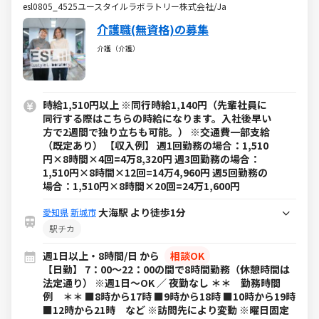
esl0805_4525ユースタイルラボラトリー株式会社/Ja
介護職(無資格)の募集
介護（介護）
時給1,510円以上 ※同行時給1,140円（先輩社員に
同行する際はこちらの時給になります。入社後早い
方で2週間で独り立ちも可能。） ※交通費一部支給
（既定あり） 【収入例】 週1回勤務の場合：1,510
円×8時間×4回=4万8,320円 週3回勤務の場合：
1,510円×8時間×12回=14万4,960円 週5回勤務の
場合：1,510円×8時間×20回=24万1,600円
大海駅 より徒歩1分
愛知県
新城市
駅チカ
週1日以上・8時間/日 から
相談OK
【日勤】 7：00～22：00の間で8時間勤務（休憩時間は
法定通り） ※週1日～OK ／ 夜勤なし ＊＊ 勤務時間
例 ＊＊ ■8時から17時 ■9時から18時 ■10時から19時
■12時から21時 など ※訪問先により変動 ※曜日固定