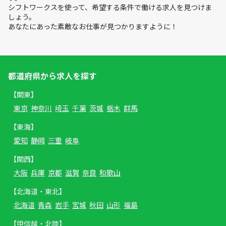
シフトワークスを使って、希望する条件で働ける求人を見つけま
しょう。
あなたにあった素敵なお仕事が見つかりますように！
都道府県から求人を探す
【関東】
東京
神奈川
埼玉
千葉
茨城
栃木
群馬
【東海】
愛知
静岡
三重
岐阜
【関西】
大阪
兵庫
京都
滋賀
奈良
和歌山
【北海道・東北】
北海道
青森
岩手
宮城
秋田
山形
福島
【甲信越・北陸】