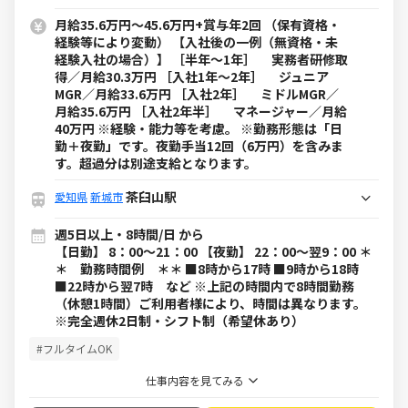
月給35.6万円～45.6万円+賞与年2回 （保有資格・
経験等により変動） 【入社後の一例（無資格・未
経験入社の場合）】 ［半年～1年］ 実務者研修取
得／月給30.3万円 ［入社1年～2年］ ジュニア
MGR／月給33.6万円 ［入社2年］ ミドルMGR／
月給35.6万円 ［入社2年半］ マネージャー／月給
40万円 ※経験・能力等を考慮。 ※勤務形態は「日
勤＋夜勤」です。夜勤手当12回（6万円）を含みま
す。超過分は別途支給となります。
茶臼山駅
愛知県
新城市
週5日以上・8時間/日 から
【日勤】 8：00～21：00 【夜勤】 22：00～翌9：00 ＊
＊ 勤務時間例 ＊＊ ■8時から17時 ■9時から18時
■22時から翌7時 など ※上記の時間内で8時間勤務
（休憩1時間）ご利用者様により、時間は異なります。
※完全週休2日制・シフト制（希望休あり）
#フルタイムOK
仕事内容を見てみる