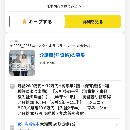
仕事内容を見てみる
キープする
詳細を見る
正社員
esl0805_3365ユースタイルラボラトリー株式会社/Jd
介護職(無資格)の募集
介護（介護）
月給26.9万円～32万円+賞与年2回 （保有資格・経
験等により変動） 【入社後の一例（無資格・未経
験入社の場合）】 ［半年～1年］ 実務者研修取得
／月給26.9万円 ［入社1年～2年半］ ジュニア
MGR／月給33.6万円 ［入社2年半］ マネージャー
／月給40万円 ※経験・能力等を考慮。
大海駅 より徒歩1分
愛知県
新城市