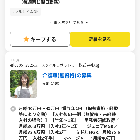
（毎週同じ曜日勤務）
#フルタイムOK
仕事内容を見てみる
キープする
詳細を見る
正社員
esl0805_2825ユースタイルラボラトリー株式会社/Jg
介護職(無資格)の募集
介護（介護）
月給40万円～45万円+賞与年2回 （保有資格・経験
等により変動） 【入社後の一例（無資格・未経験
入社の場合）】 ［半年～1年］ 実務者研修取得／
月給30.3万円 ［入社1年～2年］ ジュニアMGR／
月給33.6万円 ［入社2年］ ミドルMGR／月給35.6
万円 ［入社2年半］ マネージャー／月給40万円