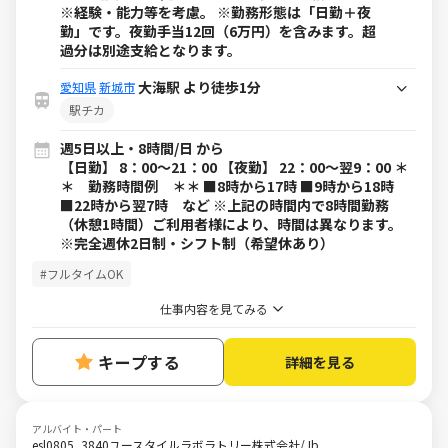
※経験・能力等を考慮。 ※勤務形態は「日勤＋夜
勤」です。夜勤手当12回（6万円）を含みます。超
過分は別途支給となります。
大海駅 より徒歩1分
愛知県
新城市
駅チカ
週5日以上・8時間/日 から
【日勤】 8：00～21：00 【夜勤】 22：00～翌9：00 ＊
＊ 勤務時間例 ＊＊ ■8時から17時 ■9時から18時
■22時から翌7時 など ※上記の時間内で8時間勤務
（休憩1時間）ご利用者様により、時間は異なります。
※完全週休2日制・シフト制（希望休あり）
#フルタイムOK
仕事内容を見てみる
キープする
詳細を見る
アルバイト・パート
esl0805_3840ユースタイルラボラトリー株式会社/Jb