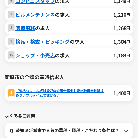
コンビニスタッフ
の求人
1,149
円
ビルメンテナンス
の求人
1,210
円
医療事務
の求人
1,268
円
検品・検査・ピッキング
の求人
1,384
円
ショップ・小売店
の求人
1,183
円
新城市の介護の高時給求人
【資格なし・未経験歓迎の介護士募集】資格取得無料講座
1,400
円
あり♪フルタイムで稼げる♪
よくあるご質問
Q.
愛知県新城市で人気の業種・職種・こだわり条件は？