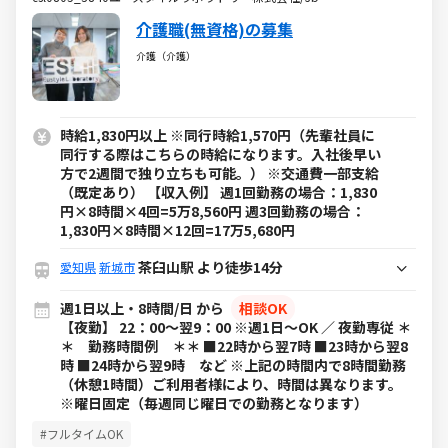
介護職(無資格)の募集
介護（介護）
時給1,830円以上 ※同行時給1,570円（先輩社員に
同行する際はこちらの時給になります。入社後早い
方で2週間で独り立ちも可能。） ※交通費一部支給
（既定あり） 【収入例】 週1回勤務の場合：1,830
円×8時間×4回=5万8,560円 週3回勤務の場合：
1,830円×8時間×12回=17万5,680円
茶臼山駅 より徒歩14分
愛知県
新城市
週1日以上・8時間/日 から
相談OK
【夜勤】 22：00～翌9：00 ※週1日～OK ／ 夜勤専従 ＊
＊ 勤務時間例 ＊＊ ■22時から翌7時 ■23時から翌8
時 ■24時から翌9時 など ※上記の時間内で8時間勤務
（休憩1時間）ご利用者様により、時間は異なります。
※曜日固定（毎週同じ曜日での勤務となります）
#フルタイムOK