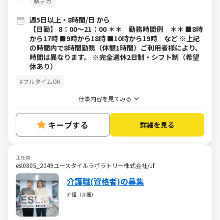
駅チカ
週5日以上・8時間/日 から
【日勤】 8：00～21：00 ＊＊ 勤務時間例 ＊＊ ■8時
から17時 ■9時から18時 ■10時から19時 など ※上記
の時間内で8時間勤務（休憩1時間）ご利用者様により、
時間は異なります。 ※完全週休2日制・シフト制（希望
休あり）
#フルタイムOK
仕事内容を見てみる
キープする
詳細を見る
正社員
esl0805_2049ユースタイルラボラトリー株式会社/Jf
介護職(資格者)の募集
介護（介護）