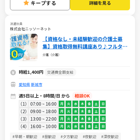
キープする
詳細を見る
派遣社員
株式会社ニッソーネット
【資格なし・未経験歓迎の介護士募
集】資格取得無料講座あり♪フルタイ
ムで稼げる♪
介護（介護）
時給1,400円
交通費全額支給
愛知県
新城市
週5日以上・8時間/日 から
相談OK
1
07:00 ~ 16:00
月
火
水
木
金
土
日
2
09:00 ~ 18:00
月
火
水
木
金
土
日
3
13:00 ~ 22:00
月
火
水
木
金
土
日
4
16:00 ~ 10:00
月
火
水
木
金
土
日
#早朝・朝歓迎
#昼歓迎
#夕方歓迎
#夜歓迎
#深夜歓迎