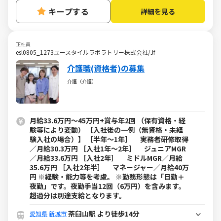
キープする
詳細を見る
正社員
esl0805_1273ユースタイルラボラトリー株式会社/Jf
介護職(資格者)の募集
介護（介護）
月給33.6万円～45万円+賞与年2回 （保有資格・経
験等により変動） 【入社後の一例（無資格・未経
験入社の場合）】 ［半年～1年］ 実務者研修取得
／月給30.3万円 ［入社1年～2年］ ジュニアMGR
／月給33.6万円 ［入社2年］ ミドルMGR／月給
35.6万円 ［入社2年半］ マネージャー／月給40万
円 ※経験・能力等を考慮。 ※勤務形態は「日勤＋
夜勤」です。夜勤手当12回（6万円）を含みます。
超過分は別途支給となります。
茶臼山駅 より徒歩14分
愛知県
新城市