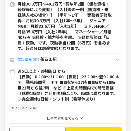
月給30.3万円～40.3万円+賞与年2回 （保有資格・
経験等により変動） 【入社後の一例（無資格・未
経験入社の場合）】 ［半年～1年］ 実務者研修取
得／月給30.3万円 ［入社1年～2年］ ジュニア
MGR／月給33.6万円 ［入社2年］ ミドルMGR／
月給35.6万円 ［入社2年半］ マネージャー／月給
40万円 ※経験・能力等を考慮。 ※勤務形態は「日
勤＋夜勤」です。夜勤手当12回（6万円）を含みま
す。超過分は別途支給となります。
茶臼山駅
愛知県
新城市
週5日以上・8時間/日 から
【日勤】 8：00～21：00 【夜勤】 22：00～翌9：00 ＊
＊ 勤務時間例 ＊＊ ■8時から17時 ■9時から18時
■22時から翌7時 など ※上記の時間内で8時間勤務
（休憩1時間）ご利用者様により、時間は異なります。
※完全週休2日制・シフト制（希望休あり）
#フルタイムOK
仕事内容を見てみる