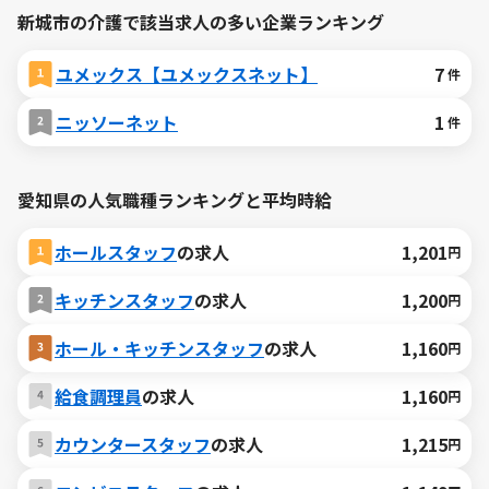
新城市の介護で該当求人の多い企業ランキング
ユメックス【ユメックスネット】
7
件
ニッソーネット
1
件
愛知県の人気職種ランキングと平均時給
ホールスタッフ
の求人
1,201
円
キッチンスタッフ
の求人
1,200
円
ホール・キッチンスタッフ
の求人
1,160
円
給食調理員
の求人
1,160
円
カウンタースタッフ
の求人
1,215
円