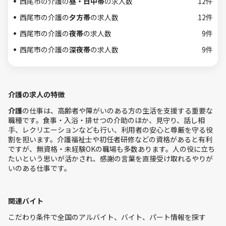
西尾市の介護の
昼・日中帯
の求人数
12件
西尾市の介護の
夕方帯
の求人数
12件
西尾市の介護の
夜帯
の求人数
9件
西尾市の介護の
深夜帯
の求人数
9件
介護の求人の特徴
介護
の仕事は、高齢者や障がいのある方の生活を支援する重要な
職種です。食事・入浴・排せつの介助のほか、見守り、話し相
手、レクリエーションなども行い、利用者の安心と尊厳を守る役
割を担います。介護福祉士や初任者研修などの資格があると有利
ですが、無資格・未経験OKの職場も多数あります。人の役に立ち
たいという思いが活かされ、感謝の言葉を直接受け取れるやりが
いのある仕事です。
関連バイト
こだわり条件で全国のアルバイト、バイト、パート情報を探す