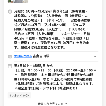
月給35.6万円～45.6万円+賞与年2回 （保有資格・
経験等により変動） 【入社後の一例（無資格・未
経験入社の場合）】 ［半年～1年］ 実務者研修取
得／月給30.3万円 ［入社1年～2年］ ジュニア
MGR／月給33.6万円 ［入社2年］ ミドルMGR／
月給35.6万円 ［入社2年半］ マネージャー／月給
40万円 ※経験・能力等を考慮。 ※勤務形態は「日
勤＋夜勤」です。夜勤手当12回（6万円）を含みま
す。超過分は別途支給となります。
吉良吉田駅
愛知県
西尾市
週5日以上・8時間/日 から
【日勤】 8：00～21：00 【夜勤】 22：00～翌9：00 ＊
＊ 勤務時間例 ＊＊ ■8時から17時 ■9時から18時
■22時から翌7時 など ※上記の時間内で8時間勤務
（休憩1時間）ご利用者様により、時間は異なります。
※完全週休2日制・シフト制（希望休あり）
#フルタイムOK
仕事内容を見てみる