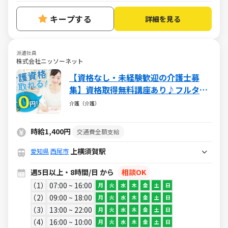
キープする
詳細を見る
派遣社員
株式会社ニッソーネット
【資格なし・未経験歓迎の介護士募
集】資格取得無料講座あり♪フルタイ
ムで稼げる♪
介護（介護）
時給1,400円
交通費全額支給
上横須賀駅
愛知県
西尾市
週5日以上・8時間/日 から
相談OK
1
07:00 ~ 16:00
月
火
水
木
金
土
日
2
09:00 ~ 18:00
月
火
水
木
金
土
日
3
13:00 ~ 22:00
月
火
水
木
金
土
日
4
16:00 ~ 10:00
月
火
水
木
金
土
日