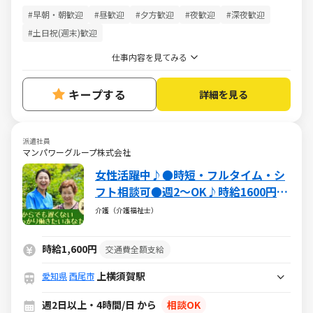
#早朝・朝歓迎
#昼歓迎
#夕方歓迎
#夜歓迎
#深夜歓迎
#土日祝(週末)歓迎
仕事内容を見てみる
キープする
詳細を見る
派遣社員
マンパワーグループ株式会社
女性活躍中♪●時短・フルタイム・シ
フト相談可●週2～OK♪時給1600円
【派遣：介護福祉士】
介護（介護福祉士）
時給1,600円
交通費全額支給
上横須賀駅
愛知県
西尾市
週2日以上・4時間/日 から
相談OK