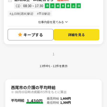
1
08:30 ~ 17:30
月
火
水
木
金
土
日
#土日祝(週末)歓迎
#平日歓迎
仕事内容を見てみる
キープする
詳細を見る
1
13件中1 - 12件を表示
西尾市の介護の平均時給
※ 08月03日時点掲載の5件をもとに算出
最高時給
1,600円
1,430
平均時給
円
最低時給
1,300円