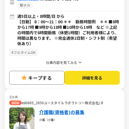
駅チカ
週5日以上・8時間/日 から
【日勤】 8：00～21：00 ＊＊ 勤務時間例 ＊＊ ■8時
から17時 ■9時から18時 ■10時から19時 など ※上記
の時間内で8時間勤務（休憩1時間）ご利用者様により、
時間は異なります。 ※完全週休2日制・シフト制（希望
休あり）
#フルタイムOK
仕事内容を見てみる
キープする
詳細を見る
正社員
NEW
esl0805_2050ユースタイルラボラトリー株式会社/Jf
介護職(資格者)の募集
介護（介護）