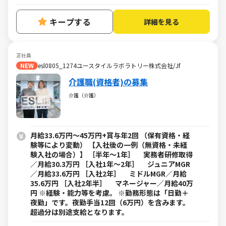
キープする
詳細を見る
正社員
NEW
esl0805_1274ユースタイルラボラトリー株式会社/Jf
介護職(資格者)の募集
介護（介護）
月給33.6万円～45万円+賞与年2回 （保有資格・経
験等により変動） 【入社後の一例（無資格・未経
験入社の場合）】 ［半年～1年］ 実務者研修取得
／月給30.3万円 ［入社1年～2年］ ジュニアMGR
／月給33.6万円 ［入社2年］ ミドルMGR／月給
35.6万円 ［入社2年半］ マネージャー／月給40万
円 ※経験・能力等を考慮。 ※勤務形態は「日勤＋
夜勤」です。夜勤手当12回（6万円）を含みます。
超過分は別途支給となります。