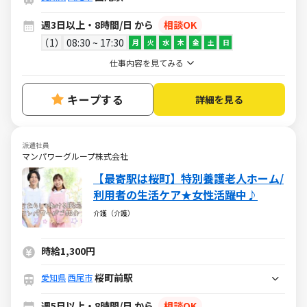
週3日以上・8時間/日 から
相談OK
1
08:30 ~ 17:30
月
火
水
木
金
土
日
仕事内容を見てみる
キープする
詳細を見る
派遣社員
マンパワーグループ株式会社
【最寄駅は桜町】特別養護老人ホーム/
利用者の生活ケア★女性活躍中♪
介護（介護）
時給1,300円
桜町前駅
愛知県
西尾市
週5日以上・8時間/日 から
相談OK