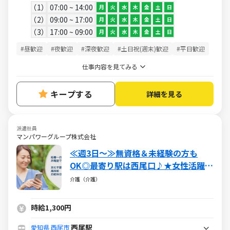
1
07:00 ~ 14:00
月
火
水
木
金
土
日
2
09:00 ~ 17:00
月
火
水
木
金
土
日
3
17:00 ~ 09:00
月
火
水
木
金
土
日
#昼歓迎
#夜歓迎
#深夜歓迎
#土日祝(週末)歓迎
#平日歓迎
仕事内容を見てみる
キープする
詳細を見る
派遣社員
マンパワーグループ株式会社
≪週3日～≫無資格＆未経験の方も
OK◎最寄り駅は西尾口♪★女性活躍中
♪
介護（介護）
時給1,300円
西尾駅
愛知県
西尾市