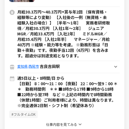
月給30.3万円～40.3万円+賞与年2回 （保有資格・
経験等により変動） 【入社後の一例（無資格・未
経験入社の場合）】 ［半年～1年］ 実務者研修取
得／月給30.3万円 ［入社1年～2年］ ジュニア
MGR／月給33.6万円 ［入社2年］ ミドルMGR／
月給35.6万円 ［入社2年半］ マネージャー／月給
40万円 ※経験・能力等を考慮。 ※勤務形態は「日
勤＋夜勤」です。夜勤手当12回（6万円）を含みま
す。超過分は別途支給となります。
吉良吉田駅
愛知県
西尾市
週5日以上・8時間/日 から
【日勤】 8：00～21：00 【夜勤】 22：00～翌9：00 ＊
＊ 勤務時間例 ＊＊ ■8時から17時 ■9時から18時
■22時から翌7時 など ※上記の時間内で8時間勤務
（休憩1時間）ご利用者様により、時間は異なります。
※完全週休2日制・シフト制（希望休あり）
#フルタイムOK
仕事内容を見てみる