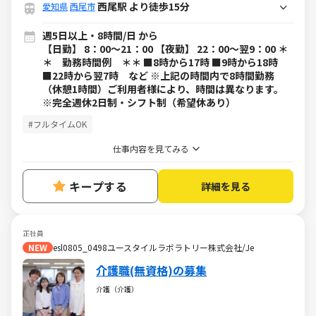
西尾駅 より徒歩15分
愛知県
西尾市
週5日以上・8時間/日 から
【日勤】 8：00～21：00 【夜勤】 22：00～翌9：00 ＊
＊ 勤務時間例 ＊＊ ■8時から17時 ■9時から18時
■22時から翌7時 など ※上記の時間内で8時間勤務
（休憩1時間）ご利用者様により、時間は異なります。
※完全週休2日制・シフト制（希望休あり）
#フルタイムOK
仕事内容を見てみる
キープする
詳細を見る
正社員
NEW
esl0805_0498ユースタイルラボラトリー株式会社/Je
介護職(無資格)の募集
介護（介護）