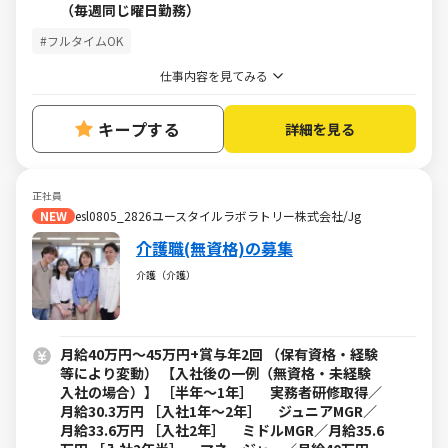
（毎週同じ曜日勤務）
#フルタイムOK
仕事内容を見てみる
キープする
詳細を見る
正社員
NEW
esl0805_2826ユースタイルラボラトリー株式会社/Jg
介護職(無資格)の募集
介護（介護）
月給40万円～45万円+賞与年2回 （保有資格・経験
等により変動） 【入社後の一例（無資格・未経験
入社の場合）】 ［半年～1年］ 実務者研修取得／
月給30.3万円 ［入社1年～2年］ ジュニアMGR／
月給33.6万円 ［入社2年］ ミドルMGR／月給35.6