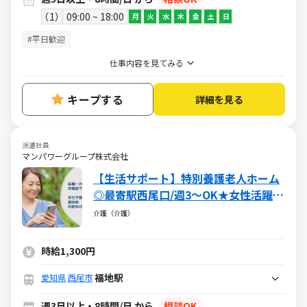
1
09:00 ~ 18:00
月
火
水
木
金
土
日
#平日歓迎
仕事内容を見てみる
キープする
詳細を見る
派遣社員
マンパワーグループ株式会社
【生活サポート】特別養護老人ホーム
◎最寄駅西尾口/週3～OK★女性活躍中
♪
介護（介護）
時給1,300円
福地駅
愛知県
西尾市
週3日以上・8時間/日 から
相談OK