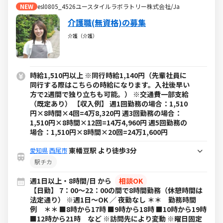
NEW
esl0805_4526ユースタイルラボラトリー株式会社/Ja
介護職(無資格)の募集
介護（介護）
時給1,510円以上 ※同行時給1,140円（先輩社員に
同行する際はこちらの時給になります。入社後早い
方で2週間で独り立ちも可能。） ※交通費一部支給
（既定あり） 【収入例】 週1回勤務の場合：1,510
円×8時間×4回=4万8,320円 週3回勤務の場合：
1,510円×8時間×12回=14万4,960円 週5回勤務の
場合：1,510円×8時間×20回=24万1,600円
東幡豆駅 より徒歩3分
愛知県
西尾市
駅チカ
週1日以上・8時間/日 から
相談OK
【日勤】 7：00～22：00の間で8時間勤務（休憩時間は
法定通り） ※週1日～OK ／ 夜勤なし ＊＊ 勤務時間
例 ＊＊ ■8時から17時 ■9時から18時 ■10時から19時
■12時から21時 など ※訪問先により変動 ※曜日固定