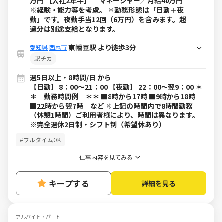
万円 ［入社2年半］ マネージャー／月給40万円
※経験・能力等を考慮。 ※勤務形態は「日勤＋夜
勤」です。夜勤手当12回（6万円）を含みます。超
過分は別途支給となります。
東幡豆駅 より徒歩3分
愛知県
西尾市
駅チカ
週5日以上・8時間/日 から
【日勤】 8：00～21：00 【夜勤】 22：00～翌9：00 ＊
＊ 勤務時間例 ＊＊ ■8時から17時 ■9時から18時
■22時から翌7時 など ※上記の時間内で8時間勤務
（休憩1時間）ご利用者様により、時間は異なります。
※完全週休2日制・シフト制（希望休あり）
#フルタイムOK
仕事内容を見てみる
キープする
詳細を見る
アルバイト・パート