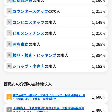
給食調理員
の求人
1,160
円
カウンタースタッフ
の求人
1,215
円
コンビニスタッフ
の求人
1,149
円
ビルメンテナンス
の求人
1,210
円
医療事務
の求人
1,268
円
検品・検査・ピッキング
の求人
1,384
円
ショップ・小売店
の求人
1,183
円
西尾市の介護の高時給求人
女性活躍中♪●時短・フルタイム・シフト相談可●週2～O
1,600
円
K♪時給1600円【派遣：介護福祉士】
【資格なし・未経験歓迎の介護士募集】資格取得無料講座
1,400
円
あり♪フルタイムで稼げる♪