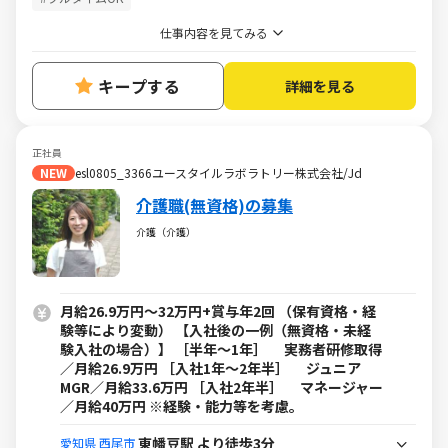
仕事内容を見てみる
キープする
詳細を見る
正社員
NEW
esl0805_3366ユースタイルラボラトリー株式会社/Jd
介護職(無資格)の募集
介護（介護）
月給26.9万円～32万円+賞与年2回 （保有資格・経
験等により変動） 【入社後の一例（無資格・未経
験入社の場合）】 ［半年～1年］ 実務者研修取得
／月給26.9万円 ［入社1年～2年半］ ジュニア
MGR／月給33.6万円 ［入社2年半］ マネージャー
／月給40万円 ※経験・能力等を考慮。
東幡豆駅 より徒歩3分
愛知県
西尾市