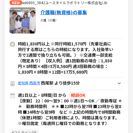
NEW
esl0805_3842ユースタイルラボラトリー株式会社/Jb
介護職(無資格)の募集
介護（介護）
時給1,830円以上 ※同行時給1,570円（先輩社員に
同行する際はこちらの時給になります。入社後早い
方で2週間で独り立ちも可能。） ※交通費一部支給
（既定あり） 【収入例】 週1回勤務の場合：1,830
円×8時間×4回=5万8,560円 週3回勤務の場合：
1,830円×8時間×12回=17万5,680円
西尾駅 より徒歩15分
愛知県
西尾市
週1日以上・8時間/日 から
相談OK
【夜勤】 22：00～翌9：00 ※週1日～OK ／ 夜勤専従 ＊
＊ 勤務時間例 ＊＊ ■22時から翌7時 ■23時から翌8
時 ■24時から翌9時 など ※上記の時間内で8時間勤務
（休憩1時間）ご利用者様により、時間は異なります。
※曜日固定（毎週同じ曜日での勤務となります）
#フルタイムOK