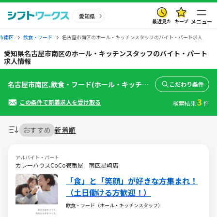
愛知県
最近見た
キープ
メニュー
市南区
飲食・フード
名古屋市南区のホール・キッチンスタッフのバイト・パート求人
愛知県名古屋市南区のホール・キッチンスタッフのバイト・パート
求人情報
名古屋市南区,飲食・フード(ホール・キッチンスタッフ)
こだわり条件
3
この条件で新着求人を受け取る
検索結果
件
おすすめ
新着順
アルバイト・パート
カレーハウスCoCo壱番屋 南区星崎店
「食」と「笑顔」が好きな方集まれ！
（土日働ける方歓迎！）
飲食・フード（ホール・キッチンスタッフ）