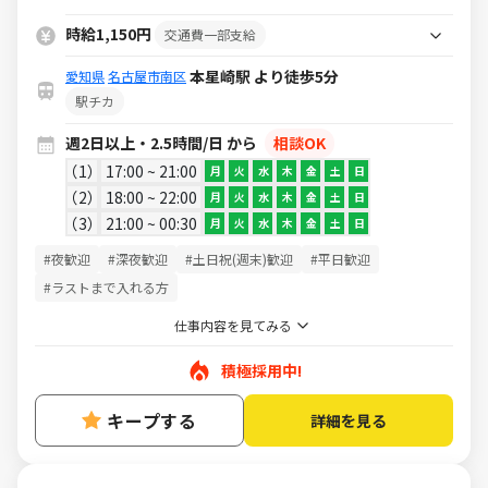
時給1,150円
交通費一部支給
本星崎駅 より徒歩5分
愛知県
名古屋市南区
駅チカ
週2日以上・2.5時間/日 から
相談OK
1
17:00 ~ 21:00
月
火
水
木
金
土
日
2
18:00 ~ 22:00
月
火
水
木
金
土
日
3
21:00 ~ 00:30
月
火
水
木
金
土
日
#夜歓迎
#深夜歓迎
#土日祝(週末)歓迎
#平日歓迎
#ラストまで入れる方
仕事内容を見てみる
積極採用中!
キープする
詳細を見る