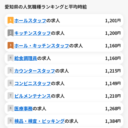
愛知県の人気職種ランキングと平均時給
ホールスタッフ
の求人
1,201
円
キッチンスタッフ
の求人
1,200
円
ホール・キッチンスタッフ
の求人
1,160
円
給食調理員
の求人
1,160
円
カウンタースタッフ
の求人
1,215
円
コンビニスタッフ
の求人
1,149
円
ビルメンテナンス
の求人
1,210
円
医療事務
の求人
1,268
円
検品・検査・ピッキング
の求人
1,384
円