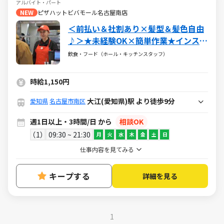
アルバイト・パート
NEW
ピザハットビバモール名古屋南店
＜前払い＆社割あり×髪型＆髪色自由
♪＞★未経験OK×簡単作業★インスト
アスタッフ★週1日～OK◎★20～50代
飲食・フード（ホール・キッチンスタッフ）
活躍中
時給1,150円
大江(愛知県)駅 より徒歩9分
愛知県
名古屋市南区
週1日以上・3時間/日 から
相談OK
1
09:30 ~ 21:30
月
火
水
木
金
土
日
仕事内容を見てみる
キープする
詳細を見る
1