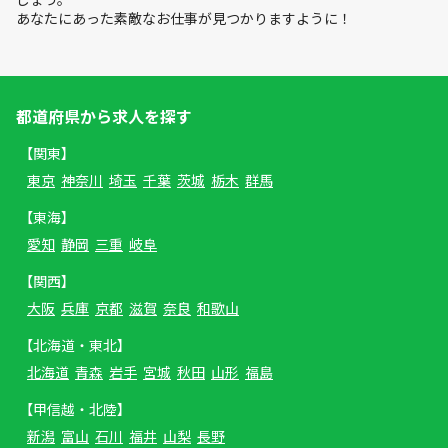
あなたにあった素敵なお仕事が見つかりますように！
都道府県から求人を探す
【関東】
東京
神奈川
埼玉
千葉
茨城
栃木
群馬
【東海】
愛知
静岡
三重
岐阜
【関西】
大阪
兵庫
京都
滋賀
奈良
和歌山
【北海道・東北】
北海道
青森
岩手
宮城
秋田
山形
福島
【甲信越・北陸】
新潟
富山
石川
福井
山梨
長野