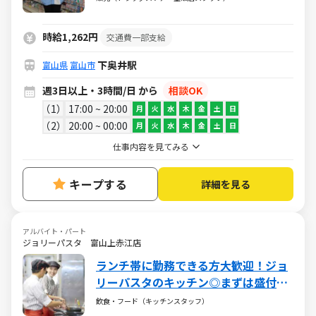
時給1,262円
交通費一部支給
下奥井駅
富山県
富山市
週3日以上・3時間/日 から
相談OK
1
17:00 ~ 20:00
月
火
水
木
金
土
日
2
20:00 ~ 00:00
月
火
水
木
金
土
日
仕事内容を見てみる
キープする
詳細を見る
アルバイト・パート
ジョリーパスタ 富山上赤江店
ランチ帯に勤務できる方大歓迎！ジョ
リーパスタのキッチン◎まずは盛付な
ど簡単なことからスタート！週2～1日
飲食・フード（キッチンスタッフ）