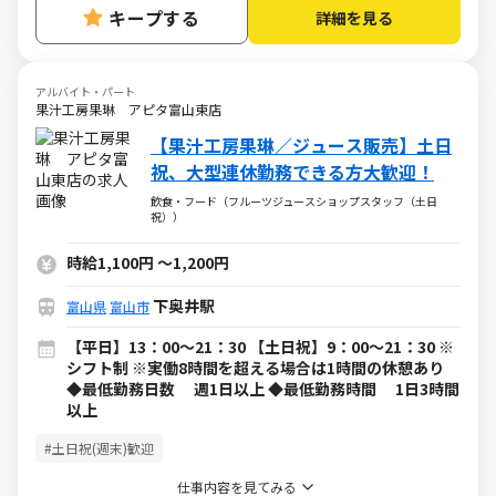
キープする
詳細を見る
アルバイト・パート
果汁工房果琳 アピタ富山東店
【果汁工房果琳／ジュース販売】土日
祝、大型連休勤務できる方大歓迎！
飲食・フード（フルーツジュースショップスタッフ（土日
祝））
時給1,100円
～
1,200円
下奥井駅
富山県
富山市
【平日】13：00～21：30 【土日祝】9：00～21：30 ※
シフト制 ※実働8時間を超える場合は1時間の休憩あり
◆最低勤務日数 週1日以上 ◆最低勤務時間 1日3時間
以上
#土日祝(週末)歓迎
仕事内容を見てみる