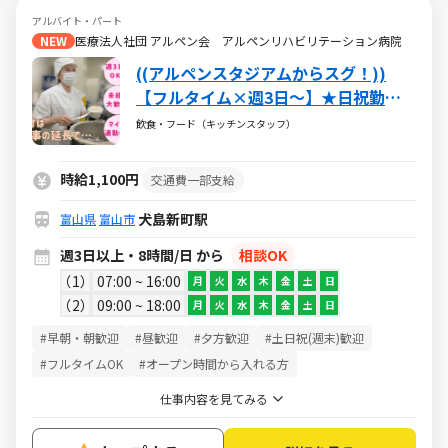
アルバイト・パート
NEW
医療法人社団 アルペン会 アルペンリハビリテーション病院
((アルペンスタジアムからスグ！))
【フルタイム×週3日～】★日祝勤務
は時給+125円★「温めて」「盛る」シ
飲食・フード（キッチンスタッフ）
ンプル作業の調理補助♪未経験◎年齢
資格不問！病院内のキッチンスタッフ
時給1,100円
交通費一部支給
☆
犬島新町駅
富山県
富山市
週3日以上・8時間/日 から
相談OK
1
07:00 ~ 16:00
月
火
水
木
金
土
日
2
09:00 ~ 18:00
月
火
水
木
金
土
日
#早朝・朝歓迎
#昼歓迎
#夕方歓迎
#土日祝(週末)歓迎
#フルタイムOK
#オープン時間から入れる方
仕事内容を見てみる