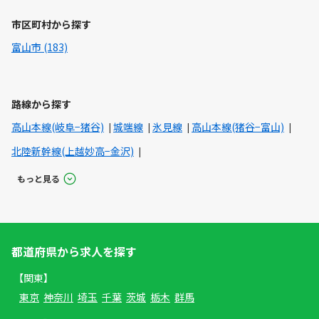
市区町村から探す
富山市 (183)
路線から探す
高山本線(岐阜−猪谷)
城端線
氷見線
高山本線(猪谷−富山)
北陸新幹線(上越妙高−金沢)
もっと見る
都道府県から求人を探す
【関東】
東京
神奈川
埼玉
千葉
茨城
栃木
群馬