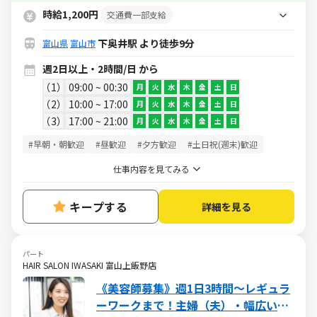
時給1,200円
交通費一部支給
下奥井駅 より徒歩9分
富山県
富山市
週2日以上・2時間/日 から
1
09:00 ~ 00:30
月
火
水
木
金
土
日
2
10:00 ~ 17:00
月
火
水
木
金
土
日
3
17:00 ~ 21:00
月
火
水
木
金
土
日
#早朝・朝歓迎
#昼歓迎
#夕方歓迎
#土日祝(週末)歓迎
仕事内容を見てみる
キープする
詳細を見る
パート
HAIR SALON IWASAKI 富山上飯野店
《美容師募集》週1日3時間～レギュラ
ーワークまで！主婦（夫）・幅広い年