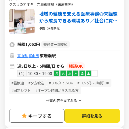
クスリのアオキ 岩瀬東薬局（医療事務）
地域の健康を支える医療事務◎未経験
から成長できる環境あり／社会に貢献
できるやりがいある仕事／週5日・1日
事務（医療事務）
5h～・日祝休み
時給1,062円
交通費一部支給
東岩瀬駅
富山県
富山市
週5日以上・5時間/日 から
相談OK
1
10:30 ~ 19:00
月
火
水
木
金
土
#昼歓迎
#夕方歓迎
#フルタイムOK
#ロング(～6時間)OK
#固定シフト
#オープン時間から入れる方
仕事内容を見てみる
キープする
詳細を見る