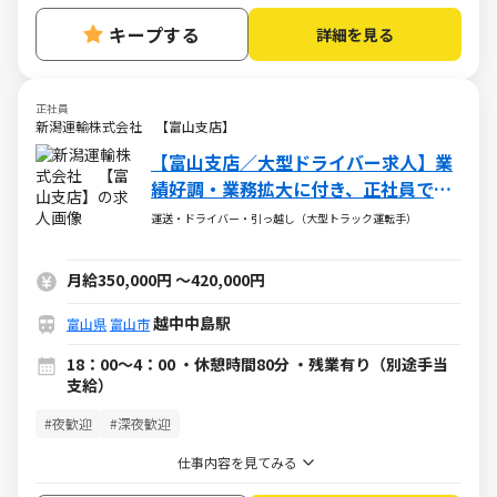
キープする
詳細を見る
正社員
新潟運輸株式会社 【富山支店】
【富山支店／大型ドライバー求人】業
績好調・業務拡大に付き、正社員での
募集を推進中！
運送・ドライバー・引っ越し（大型トラック運転手）
月給350,000円
～
420,000円
越中中島駅
富山県
富山市
18：00～4：00 ・休憩時間80分 ・残業有り（別途手当
支給）
#夜歓迎
#深夜歓迎
仕事内容を見てみる