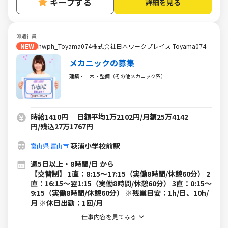
キープする
詳細を見る
派遣社員
NEW
nwph_Toyama074株式会社日本ワークプレイス Toyama074
メカニックの募集
建築・土木・整備（その他メカニック系）
時給1410円 日額平均1万2102円/月額25万4142
円/残込27万1767円
萩浦小学校前駅
富山県
富山市
週5日以上・8時間/日 から
【交替制】 1直：8:15～17:15（実働8時間/休憩60分） 2
直：16:15～翌1:15（実働8時間/休憩60分） 3直：0:15～
9:15（実働8時間/休憩60分） ※残業目安：1h/日、10h/
月 ※休日出勤：1回/月
仕事内容を見てみる