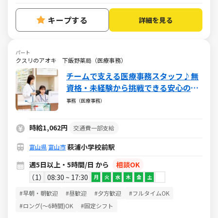
キープする
詳細を見る
パート
クスリのアオキ 下飯野薬局（医療事務）
チームで支える医療事務スタッフ♪無
資格・未経験から挑戦できる安心の環
境／週5日・1日5h～・日祝休み
事務（医療事務）
時給1,062円
交通費一部支給
萩浦小学校前駅
富山県
富山市
週5日以上・5時間/日 から
相談OK
1
08:30 ~ 17:30
月
火
水
木
金
土
#早朝・朝歓迎
#昼歓迎
#夕方歓迎
#フルタイムOK
#ロング(～6時間)OK
#固定シフト