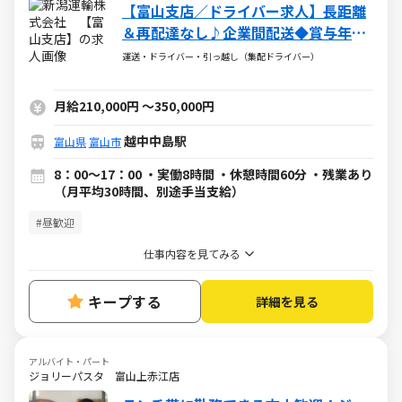
【富山支店／ドライバー求人】長距離
＆再配達なし♪企業間配送◆賞与年2
回◆土日祝休み◆
運送・ドライバー・引っ越し（集配ドライバー）
月給210,000円
～
350,000円
越中中島駅
富山県
富山市
8：00～17：00 ・実働8時間 ・休憩時間60分 ・残業あり
（月平均30時間、別途手当支給）
#昼歓迎
仕事内容を見てみる
キープする
詳細を見る
アルバイト・パート
ジョリーパスタ 富山上赤江店