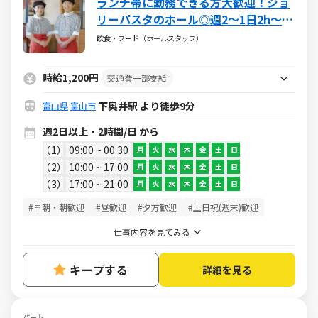
ランチ帯に勤務できる方大歓迎！ジョ
リーパスタのホール◎週2～1日2h～★
マニュアル完備で未経験でも安心！
飲食・フード（ホールスタッフ）
時給1,200円
交通費一部支給
下奥井駅 より徒歩9分
富山県
富山市
週2日以上・2時間/日 から
1
09:00 ~ 00:30
月
火
水
木
金
土
日
2
10:00 ~ 17:00
月
火
水
木
金
土
日
3
17:00 ~ 21:00
月
火
水
木
金
土
日
#早朝・朝歓迎
#昼歓迎
#夕方歓迎
#土日祝(週末)歓迎
仕事内容を見てみる
キープする
詳細を見る
パート