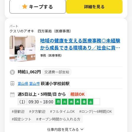
キープする
詳細を見る
パート
クスリのアオキ 四方薬局（医療事務）
地域の健康を支える医療事務◎未経験
から成長できる環境あり／社会に貢献
できるやりがいある仕事／週5日・1日
事務（医療事務）
5h～・日祝休み
時給1,062円
交通費一部支給
萩浦小学校前駅
富山県
富山市
週5日以上・5時間/日 から
相談OK
1
09:30 ~ 18:00
月
火
水
木
金
土
#昼歓迎
#夕方歓迎
#フルタイムOK
#ロング(～6時間)OK
#固定シフト
#オープン時間から入れる方
仕事内容を見てみる