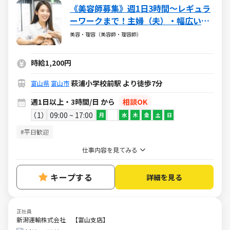
《美容師募集》週1日3時間～レギュラ
ーワークまで！主婦（夫）・幅広い年
代が活躍しています
美容・理容（美容師・理容師）
時給1,200円
萩浦小学校前駅 より徒歩7分
富山県
富山市
週1日以上・3時間/日 から
相談OK
1
09:00 ~ 17:00
月
水
木
金
土
日
#平日歓迎
仕事内容を見てみる
キープする
詳細を見る
正社員
新潟運輸株式会社 【富山支店】