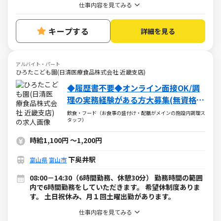
仕事内容を見てみる
キープする
詳細を見る
アルバイト・パート
ひろたこども園(日清医療食品株式会社 近畿支店)
◆履歴書不要◆オンライン面接OK/調
理の実務経験がある方大募集(無資格
OK)！
飲食・フード（お食事の盛付け・配膳がメインの施設内調理ス
タッフ）
時給1,100円
～
1,200円
下奥井駅
富山県
富山市
08:00－14:30（6時間勤務、休憩30分） 勤務時間の範囲
内で6時間勤務をしていただきます。 希望休制度ありま
す。 土日祝休み、月１回土曜出勤があります。
仕事内容を見てみる