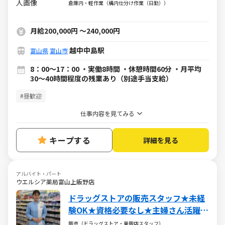
験OK！
倉庫内・軽作業（構内仕分け作業（日勤））
月給200,000円
～
240,000円
越中中島駅
富山県
富山市
8：00～17：00 ・実働8時間 ・休憩時間60分 ・月平均
30～40時間程度の残業あり（別途手当支給）
#昼歓迎
仕事内容を見てみる
キープする
詳細を見る
アルバイト・パート
ウエルシア薬局富山上飯野店
ドラッグストアの販売スタッフ★未経
験OK★資格必要なし★主婦さん活躍中
★週3～
販売（ドラッグストア・量販店スタッフ）