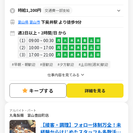
2h～OK
時給1,200円
交通費一部支給
下奥井駅 より徒歩9分
富山県
富山市
週2日以上・2時間/日 から
1
09:00 ~ 00:30
月
火
水
木
金
土
日
2
10:00 ~ 17:00
月
火
水
木
金
土
日
3
17:00 ~ 21:00
月
火
水
木
金
土
日
#早朝・朝歓迎
#昼歓迎
#夕方歓迎
#土日祝(週末)歓迎
仕事内容を見てみる
キープする
詳細を見る
アルバイト・パート
丸亀製麺 富山豊田町店
【接客・調理】フォロー体制万全！未
経験からはじめたスタッフも多数活躍