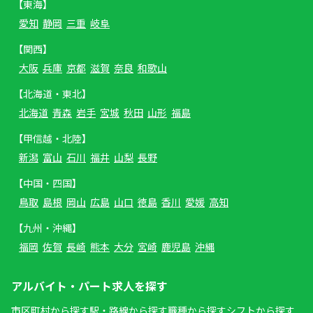
【東海】
愛知
静岡
三重
岐阜
【関西】
大阪
兵庫
京都
滋賀
奈良
和歌山
【北海道・東北】
北海道
青森
岩手
宮城
秋田
山形
福島
【甲信越・北陸】
新潟
富山
石川
福井
山梨
長野
【中国・四国】
鳥取
島根
岡山
広島
山口
徳島
香川
愛媛
高知
【九州・沖縄】
福岡
佐賀
長崎
熊本
大分
宮崎
鹿児島
沖縄
アルバイト・パート求人を探す
市区町村から探す
駅・路線から探す
職種から探す
シフトから探す