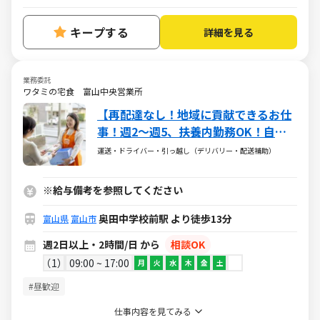
キープする
詳細を見る
業務委託
ワタミの宅食 富山中央営業所
【再配達なし！地域に貢献できるお仕
事！週2～週5、扶養内勤務OK！自分
のペースで働ける】ワタミの宅食「ま
運送・ドライバー・引っ越し（デリバリー・配送補助）
ごころさん」募集！接客少なめ◎固定
ルートで安心♪
※給与備考を参照してください
奥田中学校前駅 より徒歩13分
富山県
富山市
週2日以上・2時間/日 から
相談OK
1
09:00 ~ 17:00
月
火
水
木
金
土
#昼歓迎
仕事内容を見てみる