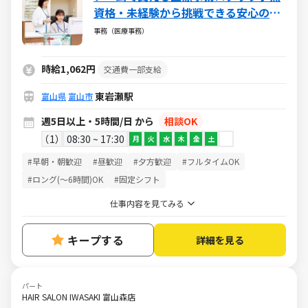
資格・未経験から挑戦できる安心の環
境／週5日・1日5h～・日祝休み
事務（医療事務）
時給1,062円
交通費一部支給
東岩瀬駅
富山県
富山市
週5日以上・5時間/日 から
相談OK
1
08:30 ~ 17:30
月
火
水
木
金
土
#早朝・朝歓迎
#昼歓迎
#夕方歓迎
#フルタイムOK
#ロング(～6時間)OK
#固定シフト
仕事内容を見てみる
キープする
詳細を見る
パート
HAIR SALON IWASAKI 富山森店