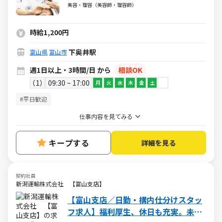
代が活躍しています
美容・理容（美容師・理容師）
時給1,200円
下奥井駅
富山県
富山市
週1日以上・3時間/日 から
相談OK
1
09:30 ~ 17:00
月
火
水
木
金
土
#平日歓迎
仕事内容を見てみる
キープする
詳細を見る
契約社員
新潟運輸株式会社 【富山支店】
【富山支店／日勤・構内仕分けスタッ
フ求人】福利厚生、休日も充実。未経