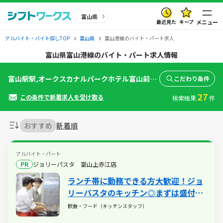
富山県
最近見た
キープ
メニュー
アルバイト・バイト探しTOP
富山県
富山港線のバイト・パート求人
富山県富山港線のバイト・パート求人情報
富山駅駅,オークスカナルパークホテル富山前駅,インテック本社前駅,龍谷富山高校前駅,奥田中学校前駅,下奥井駅,粟島駅,越中中島駅,城川原駅,犬島新町駅,蓮町駅,萩浦小学校前駅,東岩瀬駅,競輪場前(富山県)駅,岩瀬浜駅
こだわり条件
27
この条件で新着求人を受け取る
検索結果
件
おすすめ
新着順
アルバイト・パート
PR
ジョリーパスタ 富山上赤江店
ランチ帯に勤務できる方大歓迎！ジョ
リーパスタのキッチン◎まずは盛付な
ど簡単なことからスタート！週2～1日
飲食・フード（キッチンスタッフ）
2h～OK