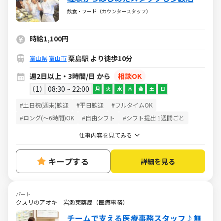
中！履歴書不要！まかない有♪
飲食・フード（カウンタースタッフ）
時給1,100円
粟島駅 より徒歩10分
富山県
富山市
週2日以上・3時間/日 から
相談OK
1
08:30 ~ 22:00
月
火
水
木
金
土
日
#土日祝(週末)歓迎
#平日歓迎
#フルタイムOK
#ロング(～6時間)OK
#自由シフト
#シフト提出 1週間ごと
仕事内容を見てみる
キープする
詳細を見る
パート
クスリのアオキ 岩瀬東薬局（医療事務）
チームで支える医療事務スタッフ♪無