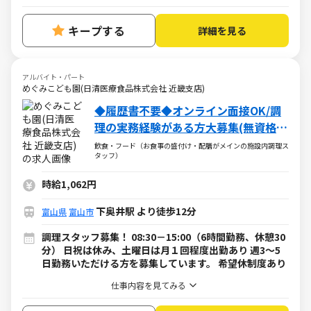
キープする
詳細を見る
アルバイト・パート
めぐみこども園(日清医療食品株式会社 近畿支店)
◆履歴書不要◆オンライン面接OK/調
理の実務経験がある方大募集(無資格
OK)！
飲食・フード（お食事の盛付け・配膳がメインの施設内調理ス
タッフ）
時給1,062円
下奥井駅 より徒歩12分
富山県
富山市
調理スタッフ募集！ 08:30－15:00（6時間勤務、休憩30
分） 日祝は休み、土曜日は月１回程度出勤あり 週3～5
日勤務いただける方を募集しています。 希望休制度あり
仕事内容を見てみる