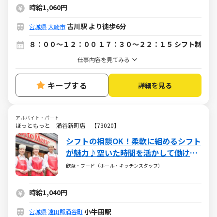
時給1,060円
古川駅 より徒歩6分
宮城県
大崎市
８：００～１２：００ １７：３０～２２：１５ シフト制
仕事内容を見てみる
キープする
詳細を見る
アルバイト・パート
ほっともっと 涌谷新町店 【73020】
シフトの相談OK！柔軟に組めるシフト
が魅力♪空いた時間を活かして働けま
す♪
飲食・フード（ホール・キッチンスタッフ）
時給1,040円
小牛田駅
宮城県
遠田郡涌谷町