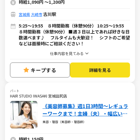
時給1,090円
～
1,200円
古川駅
宮城県
大崎市
5:25～19:55 ８時間勤務（休憩90分） 10:25～19:55
８時間勤務（休憩90分） ■週３日以上であれば好きな日
数選べます♪ フルタイムも大歓迎！ シフトのご希望
などは面接時にご相談ください！
仕事内容を見てみる
キープする
詳細を見る
パート
HAIR STUDIO IWASAKI 宮城田尻店
《美容師募集》週1日3時間～レギュラ
ーワークまで！主婦（夫）・幅広い年
代が活躍しています
美容・理容（美容師・理容師）
時給1,150円