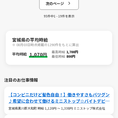
次のページ
95件中1 - 19件を表示
宮城県の平均時給
※ 08月03日時点掲載の1290件をもとに算出
最高時給
1,700円
1,070
平均時給
円
最低時給
800円
注目のお仕事情報
【コンビニだけど髪色自由！】働きやすさもバツグン
♪希望に合わせて働けるミニストップ☆バイトデビュ
ーも大歓迎です！☆
宮城県黒川郡大和町 時給 1,120円 ～ 1,338円 ミニストップ株式会社