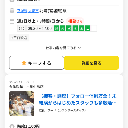
北浦(宮城県)駅
宮城県
大崎市
週1日以上・3時間/日 から
相談OK
1
09:30 ~ 17:00
月
火
水
木
金
土
#平日歓迎
仕事内容を見てみる
キープする
詳細を見る
アルバイト・パート
丸亀製麺 古川中島店
【接客・調理】フォロー体制万全！未
経験からはじめたスタッフも多数活躍
中！履歴書不要！髪色髪型自由♪
飲食・フード（カウンタースタッフ）
時給1,100円