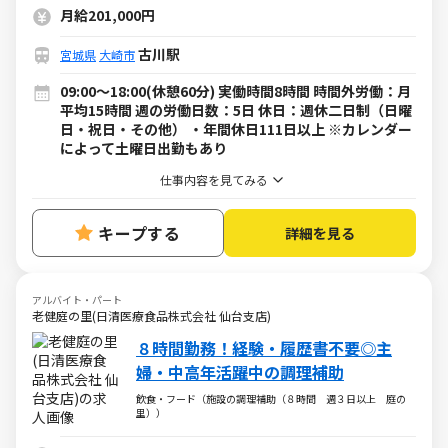
月給201,000円
古川駅
宮城県
大崎市
09:00～18:00(休憩60分) 実働時間8時間 時間外労働：月
平均15時間 週の労働日数：5日 休日：週休二日制（日曜
日・祝日・その他） ・年間休日111日以上 ※カレンダー
によって土曜日出勤もあり
仕事内容を見てみる
キープする
詳細を見る
アルバイト・パート
老健庭の里(日清医療食品株式会社 仙台支店)
８時間勤務！経験・履歴書不要◎主
婦・中高年活躍中の調理補助
飲食・フード（施設の調理補助（８時間 週３日以上 庭の
里））