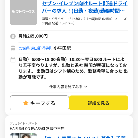
セブン-イレブン向けルート配送ドライ
バーの求人！(日勤・夜勤)勤務時間は
相談にのります！
運送・ドライバー・引っ越し（（社員|時間 応相談）フローズ
ン商品 配送ドライバー）
月給265,000円
小牛田駅
宮城県
遠田郡涌谷町
日勤）6:00～18:00 夜勤）19:30～翌日6:00 ルートによ
り若干変わりますが、出勤と退社 時間が明確になってお
ります。 出勤日はシフト制のため、勤務希望に合った 出
勤が可能です。
仕事内容を見てみる
キープする
詳細を見る
アルバイト・パート
HAIR SALON IWASAKI 宮城中里店