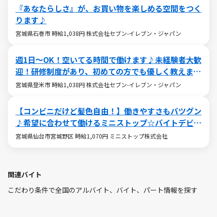
『あなたらしさ』が、お買い物を楽しめる空間をつく
ります♪
宮城県石巻市 時給1,038円 株式会社セブン-イレブン・ジャパン
週1日～OK！空いてる時間で働けます♪未経験者大歓
迎！研修制度があり、初めての方でも優しく教えます
♪
宮城県登米市 時給1,038円 株式会社セブン-イレブン・ジャパン
【コンビニだけど髪色自由！】働きやすさもバツグン
♪希望に合わせて働けるミニストップ☆バイトデビュ
ーも大歓迎です！☆
宮城県仙台市宮城野区 時給1,070円 ミニストップ株式会社
関連バイト
こだわり条件で全国のアルバイト、バイト、パート情報を探す