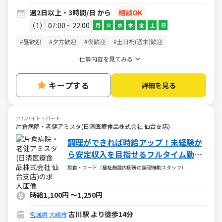
週2日以上・3時間/日 から
相談OK
1
07:00 ~ 22:00
月
火
水
木
金
土
日
#昼歓迎
#夕方歓迎
#夜歓迎
#土日祝(週末)歓迎
仕事内容を見てみる
キープする
詳細を見る
アルバイト・パート
片倉病院・老健アミスタ(日清医療食品株式会社 仙台支店)
調理ができれば時給アップ！未経験か
ら安定収入を目指せるフルタイム勤務
歓迎
飲食・フード（福祉施設内厨房の調理補助スタッフ）
時給1,100円
～
1,250円
古川駅 より徒歩14分
宮城県
大崎市