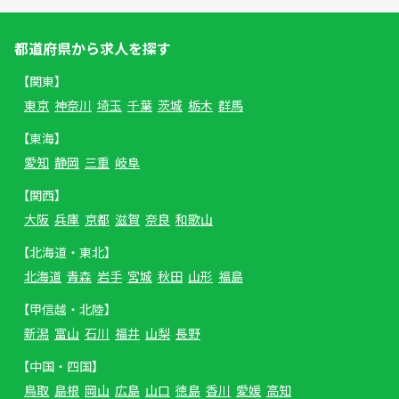
都道府県から求人を探す
【関東】
東京
神奈川
埼玉
千葉
茨城
栃木
群馬
【東海】
愛知
静岡
三重
岐阜
【関西】
大阪
兵庫
京都
滋賀
奈良
和歌山
【北海道・東北】
北海道
青森
岩手
宮城
秋田
山形
福島
【甲信越・北陸】
新潟
富山
石川
福井
山梨
長野
【中国・四国】
鳥取
島根
岡山
広島
山口
徳島
香川
愛媛
高知