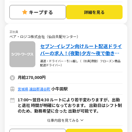
キープする
詳細を見る
正社員
ベア・ロジコ株式会社（仙台共配センター）
セブン-イレブン向けルート配送ドライ
バーの求人！(夜勤)夕方～夜で働きた
い方にピッタリ！
運送・ドライバー・引っ越し（（社員|夜勤）フローズン商品
配送ドライバー）
月給270,000円
小牛田駅
宮城県
遠田郡涌谷町
17:00～翌日4:30 ルートにより若干変わりますが、出勤
と退社 時間が明確になっております。 出勤日はシフト制
のため、勤務希望に合った 出勤が可能です。
仕事内容を見てみる