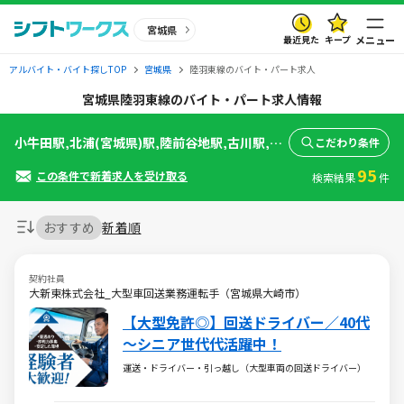
宮城県
最近見た
キープ
メニュー
アルバイト・バイト探しTOP
宮城県
陸羽東線のバイト・パート求人
宮城県陸羽東線のバイト・パート求人情報
小牛田駅,北浦(宮城県)駅,陸前谷地駅,古川駅,塚目駅,西古川駅,東大崎駅,西大崎駅,岩出山駅,有備館駅,上野目駅,池月駅,川渡温泉駅,鳴子御殿湯駅,鳴子温泉駅,中山平温泉駅
こだわり条件
95
この条件で新着求人を受け取る
検索結果
件
おすすめ
新着順
契約社員
大新東株式会社_大型車回送業務運転手（宮城県大崎市）
【大型免許◎】回送ドライバー／40代
～シニア世代代活躍中！
運送・ドライバー・引っ越し（大型車両の回送ドライバー）