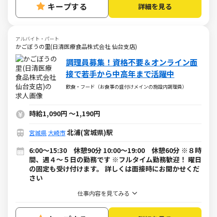
キープする
詳細を見る
アルバイト・パート
かごぼうの里(日清医療食品株式会社 仙台支店)
調理員募集！資格不要＆オンライン面
接で若手から中高年まで活躍中
飲食・フード（お食事の盛付けメインの施設内調理員）
時給1,090円
～
1,190円
北浦(宮城県)駅
宮城県
大崎市
6:00～15:30 休憩90分 10:00～19:00 休憩60分 ※８時
間、週４～５日の勤務です ※フルタイム勤務歓迎！ 曜日
の固定も受け付けます。 詳しくは面接時にお聞かせくだ
さい
仕事内容を見てみる