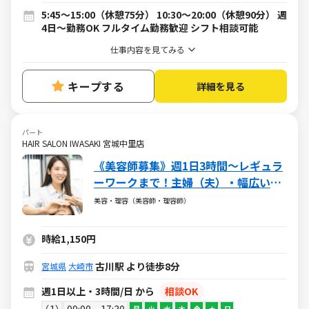
5:45～15:00（休憩75分） 10:30～20:00（休憩90分） 週
4日～勤務OK フルタイム勤務歓迎 シフト相談可能
仕事内容を見てみる
キープする
詳細を見る
パート
HAIR SALON IWASAKI 宮城中里店
《美容師募集》週1日3時間～レギュラ
ーワークまで！主婦（夫）・幅広い年
代が活躍しています
美容・理容（美容師・理容師）
時給1,150円
古川駅 より徒歩8分
宮城県
大崎市
週1日以上・3時間/日 から
相談OK
1
09:00 ~ 17:30
月
火
水
木
金
土
日