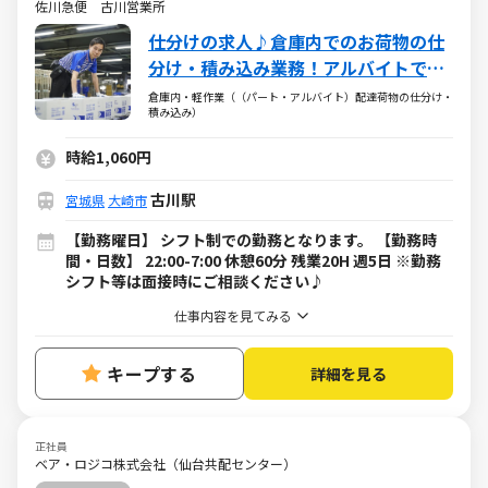
佐川急便 古川営業所
仕分けの求人♪倉庫内でのお荷物の仕
分け・積み込み業務！アルバイトでも
年2回の賞与あり
倉庫内・軽作業（（パート・アルバイト）配達荷物の仕分け・
積み込み）
時給1,060円
古川駅
宮城県
大崎市
【勤務曜日】 シフト制での勤務となります。 【勤務時
間・日数】 22:00-7:00 休憩60分 残業20H 週5日 ※勤務
シフト等は面接時にご相談ください♪
仕事内容を見てみる
キープする
詳細を見る
正社員
ベア・ロジコ株式会社（仙台共配センター）