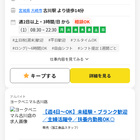
古川駅 より徒歩14分
宮城県
大崎市
週2日以上・3時間/日 から
相談OK
1
08:30 ~ 22:30
月
火
水
木
金
土
日
#土日祝(週末)歓迎
#平日歓迎
#フルタイムOK
#ロング(～6時間)OK
#自由シフト
#シフト提出 1週間ごと
仕事内容を見てみる
キープする
詳細を見る
アルバイト
ヨークベニマル古川店
【週4日～OK】未経験・ブランク歓迎
／主婦活躍中／扶養内勤務OK◎
販売（加工食品スタッフ）