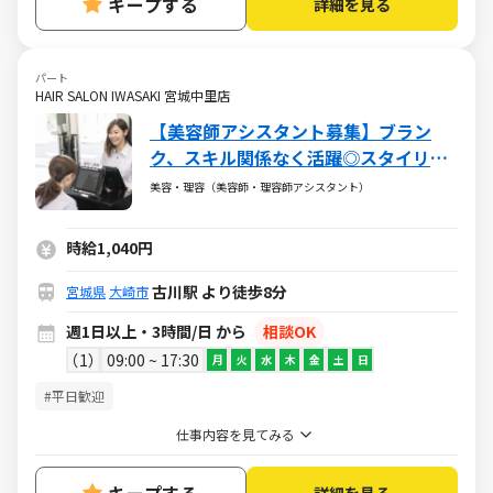
キープする
詳細を見る
パート
HAIR SALON IWASAKI 宮城中里店
【美容師アシスタント募集】ブラン
ク、スキル関係なく活躍◎スタイリス
トデビューも完全サポート
美容・理容（美容師・理容師アシスタント）
時給1,040円
古川駅 より徒歩8分
宮城県
大崎市
週1日以上・3時間/日 から
相談OK
1
09:00 ~ 17:30
月
火
水
木
金
土
日
#平日歓迎
仕事内容を見てみる
詳細を見る