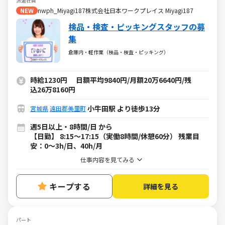
派遣社員
NEW
nwph_Miyagi187株式会社日本ワークプレイス Miyagi187
検品・検査・ピッキングスタッフの募
集
倉庫内・軽作業（検品・検査・ピッキング）
時給1230円 日額平均9840円/月額20万6640円/残
込26万8160円
小牛田駅 より徒歩13分
宮城県
遠田郡美里町
週5日以上・8時間/日 から
【日勤】 8:15～17:15（実働8時間/休憩60分） 残業目
安：0～3h/日、40h/月
仕事内容を見てみる
キープする
詳細を見る
パート