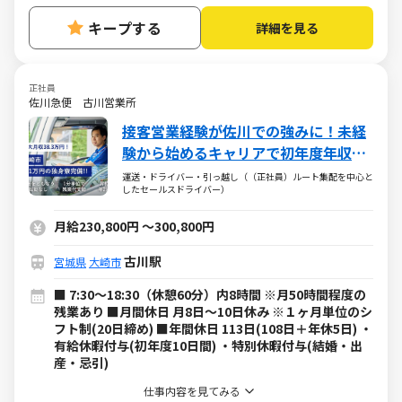
キープする
詳細を見る
正社員
佐川急便 古川営業所
接客営業経験が佐川での強みに！未経
験から始めるキャリアで初年度年収
474万円以上も可能！
運送・ドライバー・引っ越し（（正社員）ルート集配を中心と
したセールスドライバー）
月給230,800円
～
300,800円
古川駅
宮城県
大崎市
■ 7:30～18:30（休憩60分）内8時間 ※月50時間程度の
残業あり ■月間休日 月8日～10日休み ※１ヶ月単位のシ
フト制(20日締め) ■年間休日 113日(108日＋年休5日) ・
有給休暇付与(初年度10日間) ・特別休暇付与(結婚・出
産・忌引)
仕事内容を見てみる