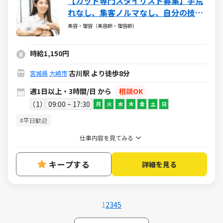
【カット専門スタイリスト募集】手荒
れなし、集客ノルマなし、自分の技術
を活かせる場所です
美容・理容（美容師・理容師）
時給1,150円
古川駅 より徒歩8分
宮城県
大崎市
週1日以上・3時間/日 から
相談OK
1
09:00 ~ 17:30
月
火
水
木
金
土
日
#平日歓迎
仕事内容を見てみる
キープする
詳細を見る
1
2
3
4
5