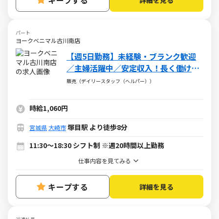
キープする
パート
ヨークベニマル古川南店
【週5日勤務】未経験・ブランク歓迎
／主婦活躍中／安定収入！長く働ける
環境です
販売（デイリースタッフ（ヘルパー））
時給1,060円
塚目駅 より徒歩8分
宮城県
大崎市
11:30～18:30 シフト制 ※週20時間以上勤務
仕事内容を見てみる
キープする
詳細を見る