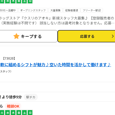
火
水
木
金
土
日
50代～活躍中
オープニングスタッフ
大量募集
経験者優遇
フリーター歓迎
グストア『クスリのアオキ』新規スタッフ大募集♪ 【登録販売者の
（実務経験は不問です） 該当しない方は選考対象となりません。応募は
キープする
応募する
ニングスタ
販売者の資格を活かしませんか！ 社員や先輩スタッフのサポートも万全
なので、 実務未経験・ブランク明けの方も大歓迎です！ ★入社予定日：9月上旬
【73020】
柔軟に組めるシフトが魅力♪空いた時間を活かして働けます♪
スタッフ）
 より徒歩5分
駅チカ
から
相談OK
火
水
木
金
土
日