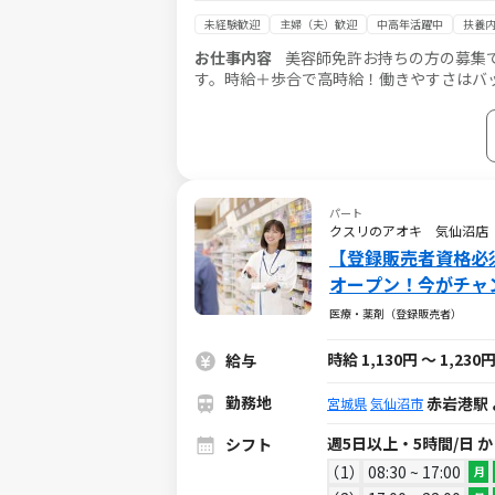
未経験歓迎
主婦（夫）歓迎
中高年活躍中
扶養内
お仕事内容
美容師免許お持ちの方の募集
す。時給＋歩合で高時給！働きやすさはバ
一般的な技術ができればOK、特殊な技術
パート
クスリのアオキ 気仙沼店
【登録販売者資格必須
オープン！今がチャ
医療・薬剤（登録販売者）
時給 1,130円 ～ 1,230
給与
勤務地
赤岩港駅
宮城県
気仙沼市
週5日以上・5時間/日 
シフト
1
08:30 ~ 17:00
月