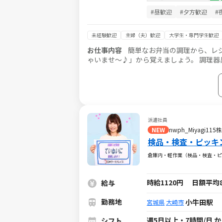
#昼歓迎
#夕方歓迎
#
未経験歓迎
主婦（夫）歓迎
大学生・専門学生歓迎
お仕事内容
簡単なお弁当の調理から、レ
ゃいませ～♪」から覚えましょう。 調理器具や店内清掃、レジ業務を覚えつつ、簡単なレシピから調理に挑戦！ し
っかりとしたマニュアルがあるので、調理
ど、しっかり覚えられます。 少しずつレ
派遣社員
NEW
nwph_Miyagi1
検品・検査・ピッキ
倉庫内・軽作業（検品・検査・ピ
時給1120円 日額平均87
給与
勤務地
小牛田駅
宮城県
大崎市
週5日以上・7時間/日 
シフト