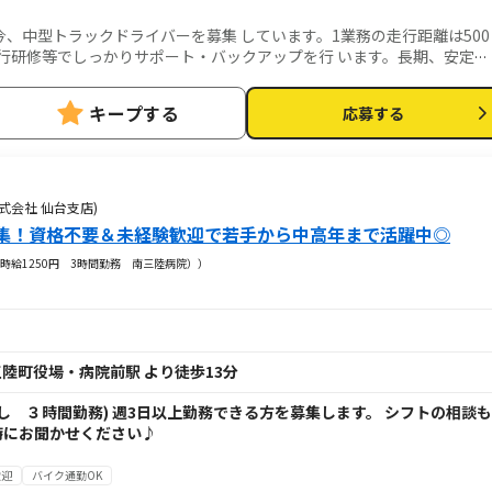
、中型トラックドライバーを募集 しています。1業務の走行距離は500
行研修等でしっかりサポート・バックアップを行 います。長期、安定の
きな魅力です。
キープする
応募する
式会社 仙台支店)
集！資格不要＆未経験歓迎で若手から中高年まで活躍中◎
時給1250円 3時間勤務 南三陸病院））
陸町役場・病院前駅 より徒歩13分
(休憩なし ３時間勤務) 週3日以上勤務できる方を募集します。 シフトの相談も
時にお聞かせください♪
歓迎
バイク通勤OK