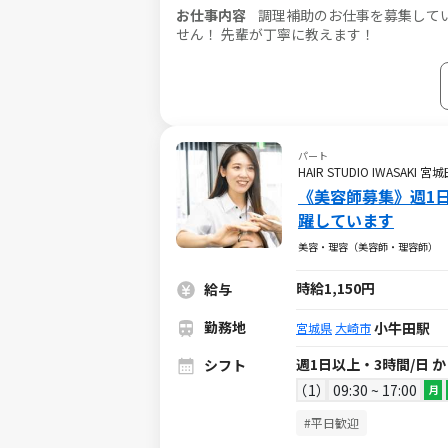
お仕事内容
調理補助のお仕事を募集しています！ ・盛り付け ・配膳 ・下膳食器洗浄 調理
せん！ 先輩が丁寧に教えます！
パート
HAIR STUDIO IWASAKI 
《美容師募集》週1
躍しています
美容・理容（美容師・理容師）
時給1,150円
給与
勤務地
小牛田駅
宮城県
大崎市
週1日以上・3時間/日 
シフト
1
09:30 ~ 17:00
月
#平日歓迎