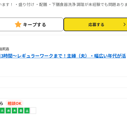
が未経験でも問題ありま
キープする
応募する
宮城田尻店
日3時間～レギュラーワークまで！主婦（夫）・幅広い年代が活
から
相談OK
火
水
木
金
土