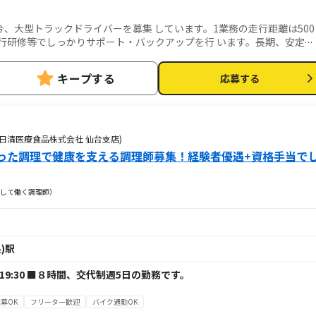
、大型トラックドライバーを募集 しています。1業務の走行距離は500
行研修等でしっかりサポート・バックアップを行 います。長期、安定の
な魅力です。
キープする
応募する
日清医療食品株式会社 仙台支店)
った調理で健康を支える調理師募集！経験者優遇+資格手当で
して働く調理師）
)駅
30～19:30 ■８時間、交代制週5日の勤務です。
募OK
フリーター歓迎
バイク通勤OK