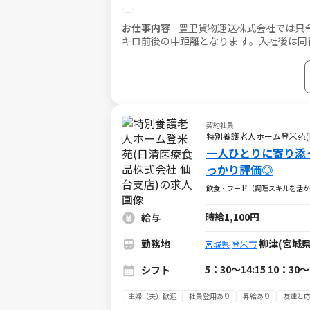
お仕事内容
豊里貨物運送株式会社では只今
キロ前後の中距離となりま す。入社後は同
環境で働くことができる正社員採用も大き 
契約社員
特別養護老人ホーム登米苑(
一人ひとりに寄り添
っかり評価◎
飲食・フード（調理スキルを活か
時給1,100円
給与
勤務地
柳津(宮城県
宮城県
登米市
5：30～14:15 10：
シフト
主婦（夫）歓迎
社員登用あり
昇給あり
友達と応