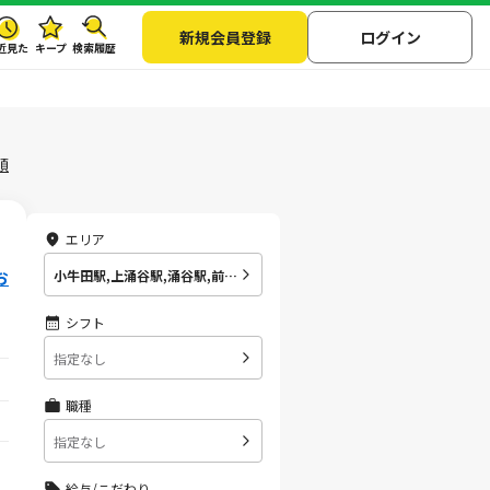
新規会員登録
ログイン
近見た
キープ
検索履歴
順
エリア
お
小牛田駅,上涌谷駅,涌谷駅,前谷地駅,和渕駅,のの岳駅,陸前豊里駅,御岳堂駅,柳津(宮城県)駅,陸前横山駅,陸前戸倉駅,志津川駅,南三陸町役場・病院前駅,志津川中央団地駅,清水浜駅,歌津駅,陸前港駅,蔵内駅,陸前小泉駅,本吉駅,小金沢駅,大谷海岸駅,大谷まち駅,陸前階上駅,最知駅,岩月駅,松岩駅,赤岩港駅,気仙沼市立病院駅,南気仙沼駅,不動の沢駅,東新城駅,気仙沼駅
シフト
指定なし
職種
指定なし
給与/こだわり