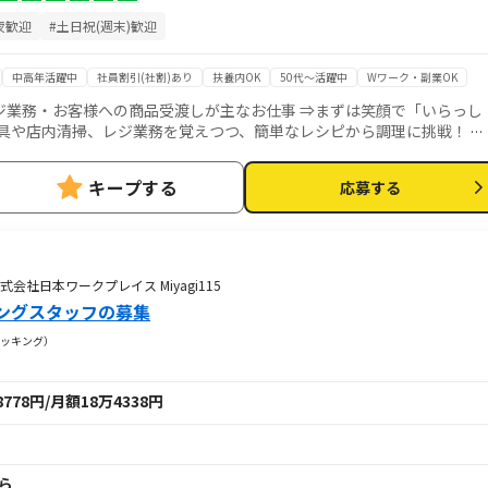
夜歓迎
#土日祝(週末)歓迎
中高年活躍中
社員割引(社割)あり
扶養内OK
50代～活躍中
Wワーク・副業OK
ジ業務・お客様への商品受渡しが主なお仕事 ⇒まずは笑顔で「いらっし
経験に自信の無い方でも大丈夫！ 食材の切り方、炒め方、盛り付け方な
ベルを上げて、全メニューのコンプリートを目指しましょう！
キープする
応募する
15株式会社日本ワークプレイス Miyagi115
ングスタッフの募集
ッキング）
78円/月額18万4338円
から