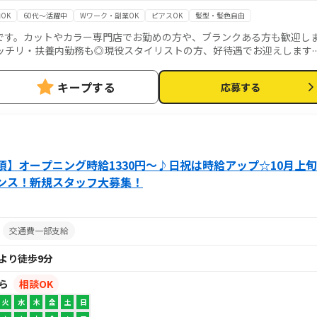
OK
60代～活躍中
Wワーク・副業OK
ピアスOK
髪型・髪色自由
です。カットやカラー専門店でお勤めの方や、ブランクある方も歓迎し
ッチリ・扶養内勤務も◎現役スタイリストの方、好待遇でお迎えします
は不要です【美容師スタイリスト業務全般】
キープする
応募する
】オープニング時給1330円～♪日祝は時給アップ☆10月上旬
ンス！新規スタッフ大募集！
円
交通費一部支給
 より徒歩9分
から
相談OK
火
水
木
金
土
日