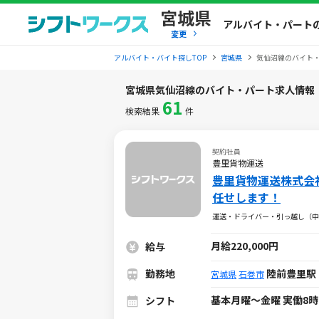
宮城県
アルバイト・パート
変更
アルバイト・バイト探しTOP
宮城県
気仙沼線のバイト
宮城県気仙沼線のバイト・パート求人情報
61
検索結果
件
契約社員
豊里貨物運送
豊里貨物運送株式会
任せします！
運送・ドライバー・引っ越し（中
月給220,000円
給与
勤務地
陸前豊里駅 
宮城県
石巻市
基本月曜～金曜 実働8時
シフト