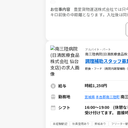
お仕事内容
豊里貨物運送株式会社では只今
キロ前後の中距離となりま す。入社後は同
環境で働くことができる契約社員採用も大 
アルバイト・パート
南三陸病院(日清医療食品株
調理補助スタッフ募
飲食・フード（病院内調理補助（
時給1,250円
給与
勤務地
南三
宮城県
本吉郡南三陸町
16:00〜19:00 
シフト
受け付けてます。 面接
未経験歓迎
社員登用あり
昇給あり
フリーター