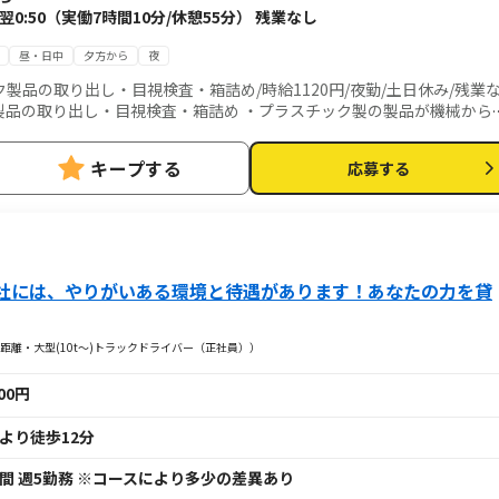
～翌0:50（実働7時間10分/休憩55分） 残業なし
昼・日中
夕方から
夜
製品の取り出し・目視検査・箱詰め/時給1120円/夜勤/土日休み/残業
品の外観を目視で検査する。 ・検査が完了したら段ボール箱へ詰めてパ
事の特典！！ ・面接交通費1000円支給
キープする
応募する
・週仮払い可 ・有給休暇有 ・社会保険完備 ※会社の定める就業場所(派遣先)および業務へ配置相談の可能性あり
社には、やりがいある環境と待遇があります！あなたの力を貸
離・大型(10t～)トラックドライバー（正社員））
000円
より徒歩12分
間 週5勤務 ※コースにより多少の差異あり