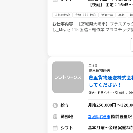
【夜勤】 固定：16:45
未経験歓迎
主婦（夫）歓迎
派遣社員
早朝
朝
お仕事内容
【宮城県大崎市】プラスチック
し_Miyagi115 製造・軽作業 プラスチック製品の取り出し・目視検査・箱詰め ・プラスチック製の製品が機械から出
てくるので、取り出す。 ・出来上がった製
レットへ載せる。 ・たまに材料供給で20キロ程度の取り扱いあり このお仕
正社員
豊里貨物運送
豊里貨物運送株式会
してください！
運送・ドライバー・引っ越し（中距
月給250,000円
～
320,
給与
勤務地
陸前豊里駅 
宮城県
石巻市
基本月曜～金曜 実働8時
シフト