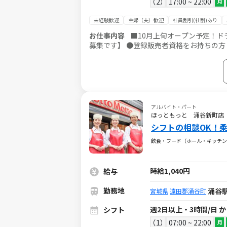
2
17:00 ~ 22:00
月
未経験歓迎
主婦（夫）歓迎
社員割引(社割)あり
お仕事内容
■10月上旬オープン予定！ドラッ
募集です】 ●登録販売者資格をお持ちの方
ご遠慮ください。 【ご担当いただくお仕事】 ●登録販売者としてお薬の接客 健康に対する良きアドバイザーとして
親身な接客をお願いいたします。 ●レジ対応 レジは自動でおつりが出てくるタイプなので お金の取り扱いが心配な
方も安心。 ●商品の品出し・補充・整理 準備された商品を、決められた棚に補充・陳列していきます。 ●清掃 簡単
な店内のモップ掛けや駐車場の掃き掃除など。 ●売場管理 商品発注・売場作成など 【おススメ！オープ
ッフ♪】 せっかくならオープン店舗で登録
アルバイト・パート
ほっともっと 涌谷新町店 
シフトの相談OK！
飲食・フード（ホール・キッチン
時給1,040円
給与
勤務地
涌谷駅
宮城県
遠田郡涌谷町
週2日以上・3時間/日 
シフト
1
07:00 ~ 22:00
月