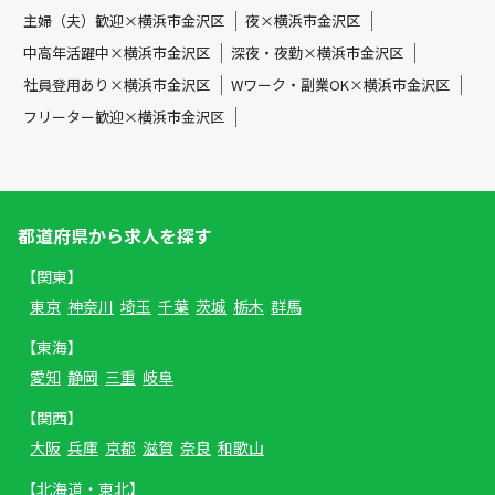
主婦（夫）歓迎×横浜市金沢区
夜×横浜市金沢区
中高年活躍中×横浜市金沢区
深夜・夜勤×横浜市金沢区
社員登用あり×横浜市金沢区
Wワーク・副業OK×横浜市金沢区
フリーター歓迎×横浜市金沢区
都道府県から求人を探す
【関東】
東京
神奈川
埼玉
千葉
茨城
栃木
群馬
【東海】
愛知
静岡
三重
岐阜
【関西】
大阪
兵庫
京都
滋賀
奈良
和歌山
【北海道・東北】