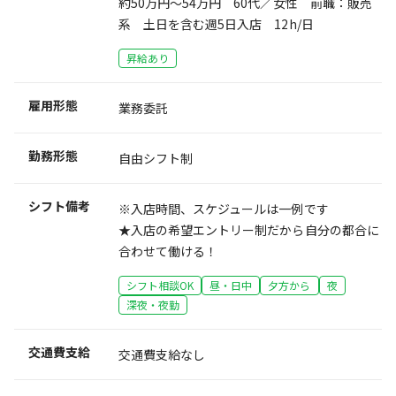
約50万円～54万円 60代／女性 前職：販売
系 土日を含む週5日入店 12h/日
昇給あり
雇用形態
業務委託
勤務形態
自由シフト制
シフト備考
※入店時間、スケジュールは一例です
★入店の希望エントリー制だから自分の都合に
合わせて働ける！
シフト相談OK
昼・日中
夕方から
夜
深夜・夜勤
交通費支給
交通費支給なし