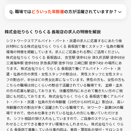
Q.
職場では
どういった年齢層
の方が活躍されていますか？
株式会社りらく りらくる 長坂店の求人の特徴を解説
シフトワークスでアルバイト・パート・派遣の求人に応募するにあたり検
討材料になる株式会社りらく りらくる 長坂店で働くスタッフ・社員の職場
環境の特徴を掲載しています。求人にご応募される際にご活用ください。
株式会社りらく りらくる 長坂店は、
衣笠駅 徒歩61分
津久井浜駅 徒歩68分
三浦海岸駅 徒歩69分
京急長沢駅 徒歩70分
三崎口駅 徒歩74分
の場所にあ
ります。 株式会社りらく りらくる 長坂店で働くアルバイト・パート・派
遣・社員の方の男性・女性スタッフの割合は、 男性スタッフと女性スタッ
フの割合が、半分ほどの男女比率になっています。男性の方も、女性の方も
こちらの職場は同じくらいの割合で活躍されている職場です。 主婦・主夫
の方の応募も歓迎しております。 扶養控除内におさめて働きたい方のご相
談にも対応しております。 株式会社りらく りらくる 長坂店で働くアルバイ
ト・パート・派遣・社員の方の年齢層（10代から60代以上）割合は、 高い
年齢層の方の割合が多く活躍されている職場です。 Wワーク・副業OKの職
場ですので、他のお仕事をされている社会人の方にも働いていただけま
す。 シフト相談の受け入れもしていますので、ご自身のスケジュールに合
わせることができる働きやすい環境かもしれません。 株式会社りらく りら
くる 長坂店で募集している仕事内容は、美容・理容系の受付・サロンスタ