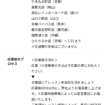
千本丸太町店（京都）
倉敷北店（岡山）
高松レインボーロード店（香川）
山口小郡店（山口）
浜線バイパス店（熊本）
鹿児島吉野町店（鹿児島）
国際通り店（沖縄）
ひたちなか店（茨城）～7/31まで
※交通費の支給はございません
応募後のプ
＜応募後の流れ＞
ロセス
応募（※経験者の方は必ず応募の際にお伝えく
ださい）
▼
お電話にてレッスン参加日を決めましょう
応募後60分以内に、弊社よりお電話差し上げま
す。※応募時間帯等によっては翌営業日にお電
話いたします。
ご希望のレッスン場所によって、事前にWEB説