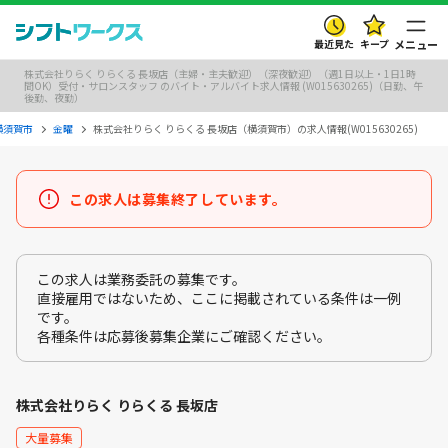
最近見た
キープ
メニュー
株式会社りらく りらくる 長坂店（主婦・主夫歓迎）（深夜歓迎）（週1日以上・1日1時
間OK）受付・サロンスタッフ のバイト・アルバイト求人情報 (W015630265)（日勤、午
後勤、夜勤）
横須賀市
金曜
株式会社りらく りらくる 長坂店（横須賀市）の求人情報(W015630265)
この求人は募集終了しています。
この求人は業務委託の募集です。
直接雇用ではないため、ここに掲載されている条件は一例
です。
各種条件は応募後募集企業にご確認ください。
株式会社りらく りらくる 長坂店
大量募集