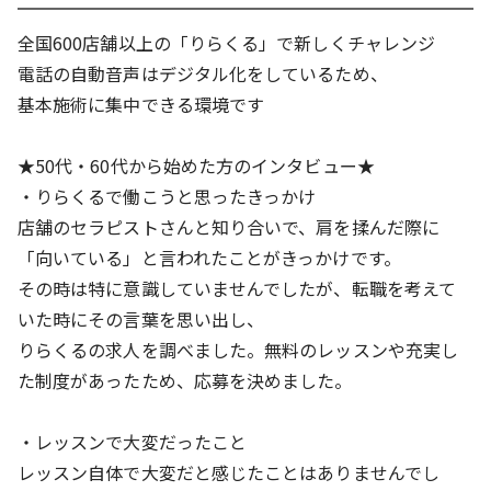
社員登用あり
大量募集
全国600店舗以上の「りらくる」で新しくチャレンジ
働き方
電話の自動音声はデジタル化をしているため、
扶養内OK
人と接する仕事
基本施術に集中できる環境です
給与
★50代・60代から始めた方のインタビュー★
昇給あり
・りらくるで働こうと思ったきっかけ
待遇・福利厚生
店舗のセラピストさんと知り合いで、肩を揉んだ際に
社員割引(社割)あり
「向いている」と言われたことがきっかけです。
その時は特に意識していませんでしたが、転職を考えて
いた時にその言葉を思い出し、
りらくるの求人を調べました。無料のレッスンや充実し
た制度があったため、応募を決めました。
・レッスンで大変だったこと
レッスン自体で大変だと感じたことはありませんでし