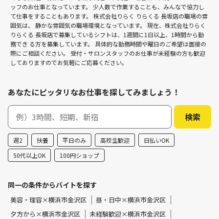
ッフのお仕事となっています。 少人数で作業することも、みんなで協力し
て仕事をすることもあります。 株式会社りらく りらくる 長坂店の職場の雰
囲気は、 静かな雰囲気の職場環境となっています。 現在、株式会社りらく
りらくる 長坂店で募集しているシフトは、1週間に1日以上、1時間から勤
務でき る方を募集しています。 具体的な勤務時間や曜日のご希望は面接の
際にご相談ください。 受付・サロンスタッフのお仕事が未経験の方も歓迎
しておりますのでお気軽にご応募ください。
あなたにピッタリなお仕事を探してみましょう！
週2
扶養
平日のみ
高校生歓迎
日払いOK
50代以上OK
100円ショップ
同一の条件からバイトを探す
美容・理容×横浜市金沢区
昼・日中×横浜市金沢区
夕方から×横浜市金沢区
未経験歓迎×横浜市金沢区