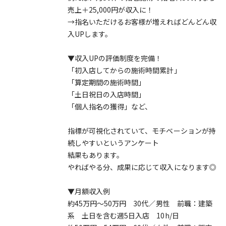
売上＋25,000円が収入に！
→指名いただけるお客様が増えればどんどん収
入UPします。
▼収入UPの評価制度を完備！
「初入店してからの施術時間累計」
「算定期間の施術時間」
「土日祝日の入店時間」
「個人指名の獲得」など、
指標が可視化されていて、モチベーションが持
続しやすいというアンケート
結果もあります。
やればやる分、成果に応じて収入になります◎
▼月額収入例
約45万円～50万円 30代／男性 前職：建築
系 土日を含む週5日入店 10h/日