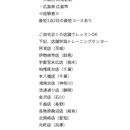
・広島県 広島市
≪経験者≫
最短1泊2日の最短コースあり
ご自宅近くの店舗でレッスンOK
下記、店舗併設トレーニングセンター
阿見店（茨城）
伊勢崎市店（群馬）
宇都宮末広店（栃木）
柏増尾台店（千葉）
本八幡店（千葉）
湘南台店（神奈川）
流通通り店（静岡）
金沢店（石川）
千曲店（長野）
各務原鵜沼店（岐阜）
北岡崎店（愛知）
元町店（兵庫）