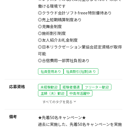
働ける環境です
◎クラウド会計ソフトfreee特別優待あり
◎売上短期精算制度あり
◎見舞金制度
◎施術割引制度
◎友人紹介お礼金制度
◎日本リラクゼーション業協会認定資格が取得
可能
◎合宿費用一部弊社負担あり
社員登用あり
社員割引(社割)あり
応募資格
未経験歓迎
経験者優遇
フリーター歓迎
主婦（夫）歓迎
中高年活躍中
すべてのタグを見る
備考
★先着50名キャンペーン★
過去に実施した、先着50名キャンペーンを実施