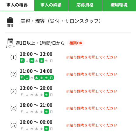
求人の概要
求人の詳細
応募資格
職場環境
美容・理容（受付・サロンスタッフ）
職種
週1日以上・1時間/日から
相談OK
シフト
10:00 〜 12:00
（1）
※給与備考を参照してください
月
火
水
木
金
土
日
11:00 〜 14:00
（2）
※給与備考を参照してください
月
火
水
木
金
土
日
13:00 〜 20:00
（3）
※給与備考を参照してください
月
火
水
木
金
土
日
18:00 〜 21:00
（4）
※給与備考を参照してください
月
火
水
木
金
土
日
16:00 〜 00:00
（5）
※給与備考を参照してください
月
火
水
木
金
土
日