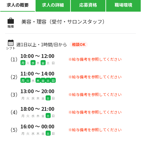
求人の概要
求人の詳細
応募資格
職場環境
美容・理容（受付・サロンスタッフ）
職種
週1日以上・1時間/日から
相談OK
シフト
10:00 〜 12:00
（1）
※給与備考を参照してください
月
火
水
木
金
土
日
11:00 〜 14:00
（2）
※給与備考を参照してください
月
火
水
木
金
土
日
13:00 〜 20:00
（3）
※給与備考を参照してください
月
火
水
木
金
土
日
18:00 〜 21:00
（4）
※給与備考を参照してください
月
火
水
木
金
土
日
16:00 〜 00:00
（5）
※給与備考を参照してください
月
火
水
木
金
土
日