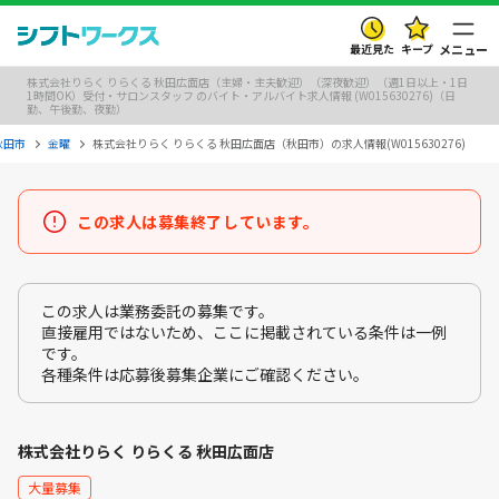
最近見た
キープ
メニュー
株式会社りらく りらくる 秋田広面店（主婦・主夫歓迎）（深夜歓迎）（週1日以上・1日
1時間OK）受付・サロンスタッフ のバイト・アルバイト求人情報 (W015630276)（日
勤、午後勤、夜勤）
秋田市
金曜
株式会社りらく りらくる 秋田広面店（秋田市）の求人情報(W015630276)
この求人は募集終了しています。
この求人は業務委託の募集です。
直接雇用ではないため、ここに掲載されている条件は一例
です。
各種条件は応募後募集企業にご確認ください。
株式会社りらく りらくる 秋田広面店
大量募集