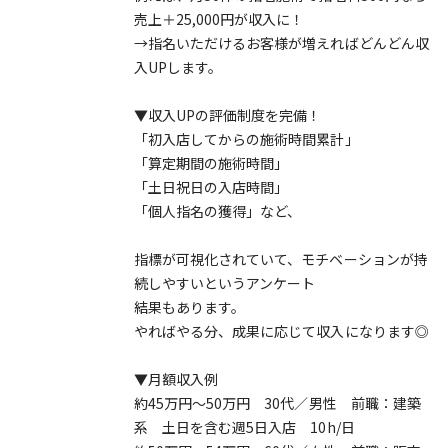
売上＋25,000円が収入に！
→指名いただけるお客様が増えればどんどん収
入UPします。
▼収入UPの評価制度を完備！
「初入店してからの施術時間累計」
「算定期間の施術時間」
「土日祝日の入店時間」
「個人指名の獲得」など、
指標が可視化されていて、モチベーションが持
続しやすいというアンケート
結果もあります。
やればやる分、成果に応じて収入になります◎
▼月額収入例
約45万円～50万円 30代／男性 前職：建築
系 土日を含む週5日入店 10h/日