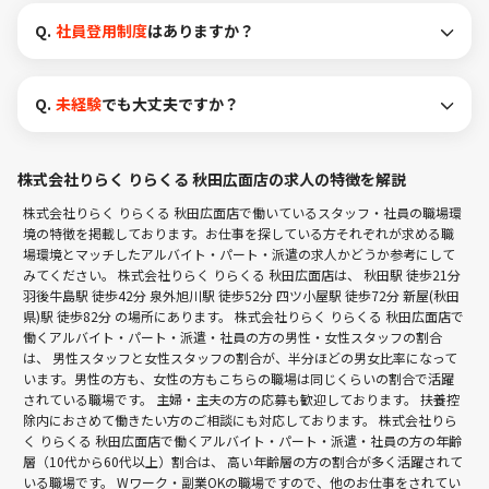
Q.
社員登用制度
はありますか？
Q.
未経験
でも大丈夫ですか？
株式会社りらく りらくる 秋田広面店の求人の特徴を解説
株式会社りらく りらくる 秋田広面店で働いているスタッフ・社員の職場環
境の特徴を掲載しております。お仕事を探している方それぞれが求める職
場環境とマッチしたアルバイト・パート・派遣の求人かどうか参考にして
みてください。 株式会社りらく りらくる 秋田広面店は、
秋田駅 徒歩21分
羽後牛島駅 徒歩42分
泉外旭川駅 徒歩52分
四ツ小屋駅 徒歩72分
新屋(秋田
県)駅 徒歩82分
の場所にあります。 株式会社りらく りらくる 秋田広面店で
働くアルバイト・パート・派遣・社員の方の男性・女性スタッフの割合
は、 男性スタッフと女性スタッフの割合が、半分ほどの男女比率になって
います。男性の方も、女性の方もこちらの職場は同じくらいの割合で活躍
されている職場です。 主婦・主夫の方の応募も歓迎しております。 扶養控
除内におさめて働きたい方のご相談にも対応しております。 株式会社りら
く りらくる 秋田広面店で働くアルバイト・パート・派遣・社員の方の年齢
層（10代から60代以上）割合は、 高い年齢層の方の割合が多く活躍されて
いる職場です。 Wワーク・副業OKの職場ですので、他のお仕事をされてい