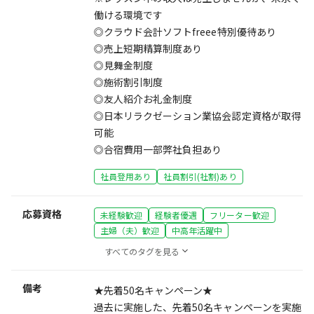
働ける環境です
◎クラウド会計ソフトfreee特別優待あり
◎売上短期精算制度あり
◎見舞金制度
◎施術割引制度
◎友人紹介お礼金制度
◎日本リラクゼーション業協会認定資格が取得
可能
◎合宿費用一部弊社負担あり
社員登用あり
社員割引(社割)あり
応募資格
未経験歓迎
経験者優遇
フリーター歓迎
主婦（夫）歓迎
中高年活躍中
すべてのタグを見る
備考
★先着50名キャンペーン★
過去に実施した、先着50名キャンペーンを実施