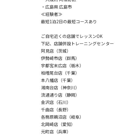
・広島県 広島市
≪経験者≫
最短1泊2日の最短コースあり
ご自宅近くの店舗でレッスンOK
下記、店舗併設トレーニングセンター
阿見店（茨城）
伊勢崎市店（群馬）
宇都宮末広店（栃木）
柏増尾台店（千葉）
本八幡店（千葉）
湘南台店（神奈川）
流通通り店（静岡）
金沢店（石川）
千曲店（長野）
各務原鵜沼店（岐阜）
北岡崎店（愛知）
元町店（兵庫）