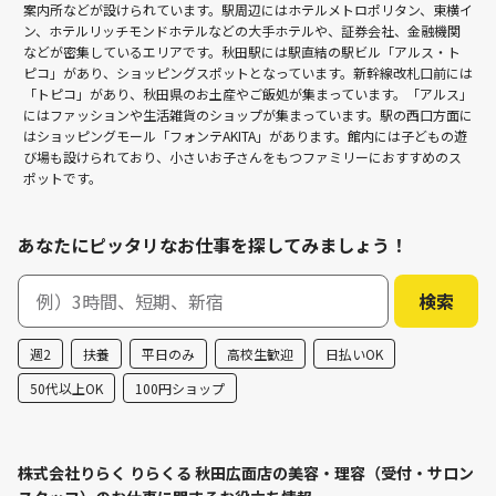
案内所などが設けられています。駅周辺にはホテルメトロポリタン、東横イ
ン、ホテルリッチモンドホテルなどの大手ホテルや、証券会社、金融機関
などが密集しているエリアです。秋田駅には駅直結の駅ビル「アルス・ト
ピコ」があり、ショッピングスポットとなっています。新幹線改札口前には
「トピコ」があり、秋田県のお土産やご飯処が集まっています。「アルス」
にはファッションや生活雑貨のショップが集まっています。駅の西口方面に
はショッピングモール「フォンテAKITA」があります。館内には子どもの遊
び場も設けられており、小さいお子さんをもつファミリーにおすすめのス
ポットです。
あなたにピッタリなお仕事を探してみましょう！
週2
扶養
平日のみ
高校生歓迎
日払いOK
50代以上OK
100円ショップ
株式会社りらく りらくる 秋田広面店の美容・理容（受付・サロン