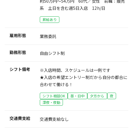
約50万円～54万円 60代／女性 前職：販売
系 土日を含む週5日入店 12h/日
昇給あり
雇用形態
業務委託
勤務形態
自由シフト制
シフト備考
※入店時間、スケジュールは一例です
★入店の希望エントリー制だから自分の都合に
合わせて働ける！
シフト相談OK
昼・日中
夕方から
夜
深夜・夜勤
交通費支給
交通費支給なし