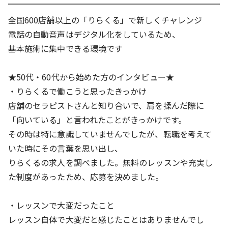
社員登用あり
大量募集
全国600店舗以上の「りらくる」で新しくチャレンジ
働き方
電話の自動音声はデジタル化をしているため、
扶養内OK
人と接する仕事
基本施術に集中できる環境です
給与
★50代・60代から始めた方のインタビュー★
昇給あり
・りらくるで働こうと思ったきっかけ
待遇・福利厚生
店舗のセラピストさんと知り合いで、肩を揉んだ際に
社員割引(社割)あり
「向いている」と言われたことがきっかけです。
その時は特に意識していませんでしたが、転職を考えて
いた時にその言葉を思い出し、
りらくるの求人を調べました。無料のレッスンや充実し
た制度があったため、応募を決めました。
・レッスンで大変だったこと
レッスン自体で大変だと感じたことはありませんでし