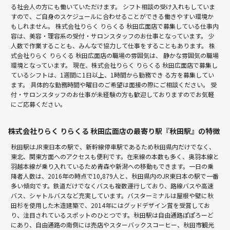
る社会人の方にも働いていただけます。 シフト相談の受け入れもしていま
すので、ご自身のスケジュールに合わせることができる働きやすい環境か
もしれません。 株式会社りらく りらくる 秋田広面店で募集している仕事内
容は、美容・理容系の受付・サロンスタッフのお仕事となっています。 少
人数で作業することも、みんなで協力して仕事をすることもあります。 株
式会社りらく りらくる 秋田広面店の職場の雰囲気は、 静かな雰囲気の職場
環境となっています。 現在、株式会社りらく りらくる 秋田広面店で募集し
ているシフトは、1週間に1日以上、1時間から勤務でき る方を募集してい
ます。 具体的な勤務時間や曜日のご希望は面接の際にご相談ください。 受
付・サロンスタッフのお仕事が未経験の方も歓迎しておりますのでお気軽
にご応募ください。
株式会社りらく りらくる 秋田広面店の最寄り駅『秋田駅』の特徴
秋田駅はJR東日本の駅で、新幹線停車駅であるため秋田県内だけでなく、
東北、関東方面へのアクセスも便利です。在来線の本数も多く、奥羽本線と
羽越本線が乗り入れているため青森や新潟への移動もできます。一日の乗
降者人数は、2016年の時点で10,879人と、秋田県内のJR東日本の駅で一番
多い傾向です。鉄道だけでなくバスも複数運行しており、路線バスや高速
バス、シャトルバスなど充実しています。バスターミナルは屋根や壁に秋
田杉を使用した木造建築で、2014年にはグッドデザイン賞を受賞してお
り、注目されているスポットのひとつです。秋田駅は自由通路ぽぽろーど
にあり、自由通路の南側には売店やスターバックスコーヒー、秋田市観光