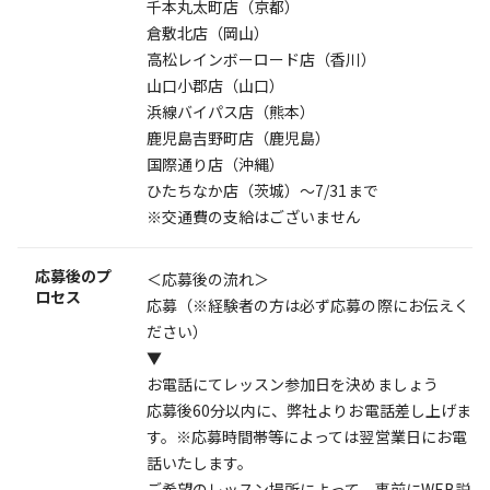
千本丸太町店（京都）
倉敷北店（岡山）
高松レインボーロード店（香川）
山口小郡店（山口）
浜線バイパス店（熊本）
鹿児島吉野町店（鹿児島）
国際通り店（沖縄）
ひたちなか店（茨城）～7/31まで
※交通費の支給はございません
応募後のプ
＜応募後の流れ＞
ロセス
応募（※経験者の方は必ず応募の際にお伝えく
ださい）
▼
お電話にてレッスン参加日を決めましょう
応募後60分以内に、弊社よりお電話差し上げま
す。※応募時間帯等によっては翌営業日にお電
話いたします。
ご希望のレッスン場所によって、事前にWEB説