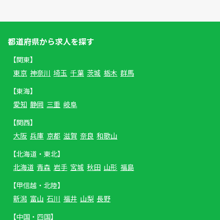
都道府県から求人を探す
【関東】
東京
神奈川
埼玉
千葉
茨城
栃木
群馬
【東海】
愛知
静岡
三重
岐阜
【関西】
大阪
兵庫
京都
滋賀
奈良
和歌山
【北海道・東北】
北海道
青森
岩手
宮城
秋田
山形
福島
【甲信越・北陸】
新潟
富山
石川
福井
山梨
長野
【中国・四国】