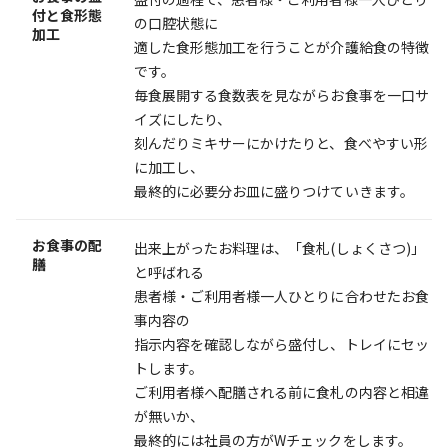
付と食形態
の口腔状態に
加工
適した食形態加工を行うことが介護給食の特徴
です。
毎食展開する食数表を見ながらお食事を一口サ
イズにしたり、
刻んだりミキサーにかけたりと、食べやすい形
に加工し、
最終的に必要分お皿に盛りつけていきます。
お食事の配
出来上がったお料理は、「食札(しょくさつ)」
膳
と呼ばれる
患者様・ご利用者様一人ひとりに合わせたお食
事内容の
指示内容を確認しながら盛付し、トレイにセッ
トします。
ご利用者様へ配膳される前に食札の内容と相違
が無いか、
最終的には社員の方がWチェックをします。