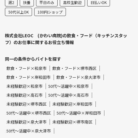
週2
扶養
平日のみ
高校生歓迎
日払いOK
50代以上OK
100円ショップ
株式会社LEOC (かわい病院)の飲食・フード（キッチンスタッ
フ）のお仕事に関するお役立ち情報
同一の条件からバイトを探す
飲食・フード×和泉市
飲食・フード×堺市西区
飲食・フード×岸和田市
飲食・フード×泉大津市
未経験歓迎×和泉市
50代～活躍中×和泉市
未経験歓迎×高石市
50代～活躍中×高石市
未経験歓迎×堺市西区
未経験歓迎×岸和田市
50代～活躍中×堺市西区
50代～活躍中×岸和田市
未経験歓迎×泉大津市
未経験歓迎×堺市南区
50代～活躍中×泉大津市