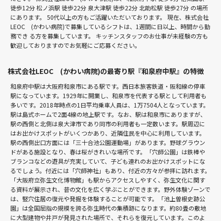
徒歩12分
松ノ浜駅 徒歩22分
泉大津駅 徒歩22分
北助松駅 徒歩27分
の場所
にあります。 50代以上の方もご活躍いただいております。 現在、株式会社
LEOC (かわい病院)で募集しているシフトは、1週間に日以上、時間から勤
務でき る方を募集しています。 キッチンスタッフのお仕事が未経験の方も
歓迎しておりますのでお気軽にご応募ください。
株式会社LEOC (かわい病院)の最寄り駅『和泉府中駅』の特徴
和泉府中駅は大阪府和泉市にある駅です。西日本旅客鉄道・阪和線の停車
駅になっています。1929年に開業し、和泉市を代表する駅として利用者も
多いです。2018年時点の1日平均乗車人員は、1万7504人となっています。
駅は島式ホームで2面4線の地上駅です。なお、駅は和泉市にありますが、
駅の西側と北側は泉大津市であり同市の利用者も一定数います。駅周辺に
はお出かけスポットがいくつかあり、近隣住民を中心に利用しています。
駅の西側出口方面には「三十合池公園運動場」があります。野球グラウン
ドがある施設となり、春は桜がきれいな場所です。「穴師公園」は鉄棒や
ブランコなどの遊具が充実していて、子ども連れのお出かけスポットにな
るでしょう。付近には「穴師神社」もあり、付近の方々が参拝に訪れます。
「大阪府立弥生文化博物館」も駅からアクセスしやすく、弥生文化に関す
る資料が展示され、昔の文化を広く学ぶことができます。野外体験ゾーンで
は、竪穴住居の復元や発掘を体験することが可能です。「池上曽根史跡公
園」は全国屈指の規模を誇る弥生時代の集積跡になります。約80畳の敷地
に大型建物や井戸が発見された場所で、それらを復元しています。このよ