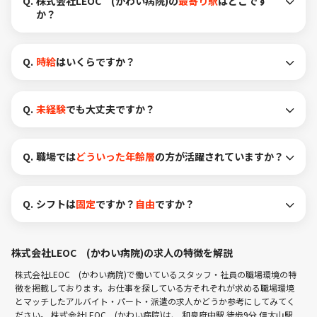
Q.
株式会社LEOC (かわい病院)の
最寄り駅
はどこです
か？
Q.
時給
はいくらですか？
Q.
未経験
でも大丈夫ですか？
Q.
職場では
どういった年齢層
の方が活躍されていますか？
Q.
シフトは
固定
ですか？
自由
ですか？
株式会社LEOC (かわい病院)の求人の特徴を解説
株式会社LEOC (かわい病院)で働いているスタッフ・社員の職場環境の特
徴を掲載しております。お仕事を探している方それぞれが求める職場環境
とマッチしたアルバイト・パート・派遣の求人かどうか参考にしてみてく
ださい。 株式会社LEOC (かわい病院)は、
和泉府中駅 徒歩9分
信太山駅