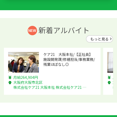
新着アルバイト
もっと見る
ケア21 大阪本社/【正社員】
施設開発課/修繕担当/事務業務/
残業ほぼなし◎
月給264,904円
月
大阪府大阪市北区
東
株式会社ケア21 大阪本社 株式会社ケア21 大阪本社
株