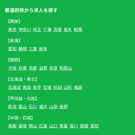
都道府県から求人を探す
【関東】
東京
神奈川
埼玉
千葉
茨城
栃木
群馬
【東海】
愛知
静岡
三重
岐阜
【関西】
大阪
兵庫
京都
滋賀
奈良
和歌山
【北海道・東北】
北海道
青森
岩手
宮城
秋田
山形
福島
【甲信越・北陸】
新潟
富山
石川
福井
山梨
長野
【中国・四国】
鳥取
島根
岡山
広島
山口
徳島
香川
愛媛
高知