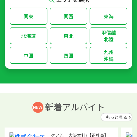
関東
関西
東海
甲信越
北海道
東北
北陸
九州
中国
四国
沖縄
新着アルバイト
もっと見る
ケア21 大阪本社/【正社員】