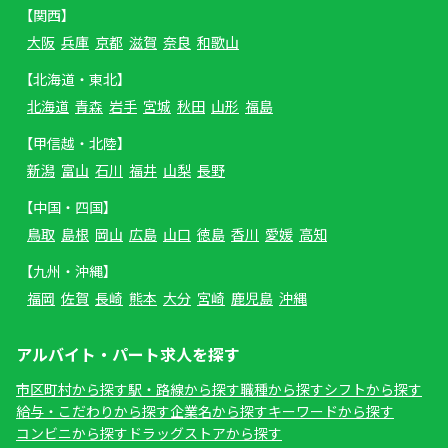
【関西】
大阪
兵庫
京都
滋賀
奈良
和歌山
【北海道・東北】
北海道
青森
岩手
宮城
秋田
山形
福島
【甲信越・北陸】
新潟
富山
石川
福井
山梨
長野
【中国・四国】
鳥取
島根
岡山
広島
山口
徳島
香川
愛媛
高知
【九州・沖縄】
福岡
佐賀
長崎
熊本
大分
宮崎
鹿児島
沖縄
アルバイト・パート求人を探す
市区町村から探す
駅・路線から探す
職種から探す
シフトから探す
給与・こだわりから探す
企業名から探す
キーワードから探す
コンビニから探す
ドラッグストアから探す