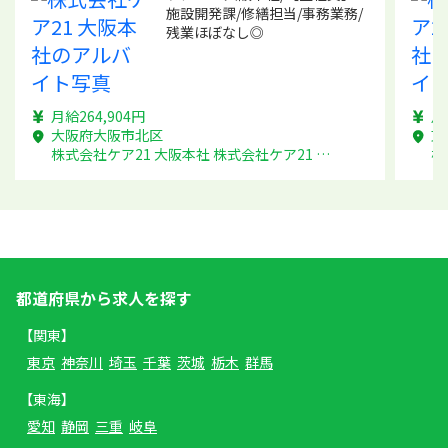
施設開発課/修繕担当/事務業務/
残業ほぼなし◎
月給264,904円
月
大阪府大阪市北区
東
株式会社ケア21 大阪本社 株式会社ケア21 大阪本社
株
都道府県から求人を探す
【関東】
東京
神奈川
埼玉
千葉
茨城
栃木
群馬
【東海】
愛知
静岡
三重
岐阜