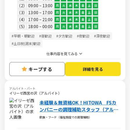
2
09:00 ~ 13:00
月
火
水
木
金
土
日
3
13:00 ~ 17:00
月
火
水
木
金
土
日
4
17:00 ~ 21:00
月
火
水
木
金
土
日
5
18:00 ~ 00:00
月
火
水
木
金
土
日
#早朝・朝歓迎
#昼歓迎
#夕方歓迎
#夜歓迎
#深夜歓迎
#土日祝(週末)歓迎
仕事内容を見てみる
キープする
詳細を見る
アルバイト・パート
イリーゼ西宮の沢（アルバイト）
未経験＆無資格OK！HITOWA FSカ
ンパニーの調理補助スタッフ（アルバ
イト・パート）求人
飲食・フード（福祉施設での調理補助）