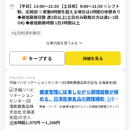
【平日】13:00～21:30 【土日祝】9:00～21:30 ※シフト
制、応相談 ※実働8時間を超える場合は1時間の休憩あり
◆最低勤務日数 週2日以上(土日のみ勤務の方は週1~2日
OK) ◆最低勤務時間 1日3時間以上
#土日祝(週末)歓迎
仕事内容を見てみる
キープする
詳細を見る
アルバイト・パート
手稲リハビリテーションセンター(日清医療食品株式会社 北海道支店)
健康管理に従事しながら調理経験が積
める、日清医療食品の調理補助（パー
ト・アルバイト）求人
飲食・フード（お食事の盛付けメインの施設内調理スタッフ）
時給1,075円
～
1,200円