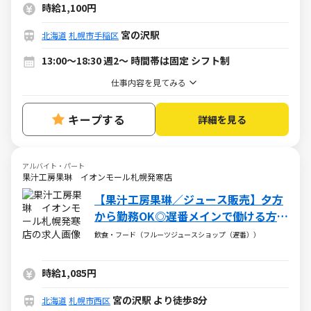
時給1,100円
宮の沢駅
北海道
札幌市手稲区
13:00～18:30 週2～ 時間帯は固定 シフト制
仕事内容を見てみる
キープする
詳細を見る
アルバイト・パート
果汁工房果琳 イオンモール札幌発寒店
【果汁工房果琳／ジュース販売】夕方
から勤務OK◎遅番メインで働ける方歓
迎！
飲食・フード（フルーツジュースショップ（遅番））
時給1,085円
宮の沢駅 より徒歩8分
北海道
札幌市西区