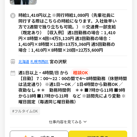
時給1,410円以上 ※同行時給1,080円（先輩社員に
同行する際はこちらの時給になります。入社後早い
方で2週間で独り立ちも可能。） ※交通費一部支給
（既定あり） 【収入例】 週1回勤務の場合：1,410
円×8時間×4回=4万5,120円 週3回勤務の場合：
1,410円×8時間×12回=13万5,360円 週5回勤務の
場合：1,410円×8時間×20回=22万5,600円
宮の沢駅
北海道
札幌市西区
週1日以上・4時間/日 から
相談OK
【日勤】 7：00～22：00の間で4～8時間勤務（休憩時間
は法定通り） ※週1日～OK ／ 1日4時間から勤務OK ／
夜勤なし ＊＊ 勤務時間例 ＊＊ ■7時から11時 ■9時
から18時 ■17時から21時 など ※訪問先により変動 ※
曜日固定（毎週同じ曜日勤務）
#フルタイムOK
仕事内容を見てみる