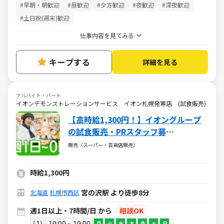
#早朝・朝歓迎
#昼歓迎
#夕方歓迎
#夜歓迎
#深夜歓迎
#土日祝(週末)歓迎
仕事内容を見てみる
キープする
詳細を見る
アルバイト・パート
イオンデモンストレーションサービス イオン札幌発寒店 (試食販売)
【高時給1,300円！】イオングループ
の試食販売・PRスタッフ募
集！/SAHD03000
販売（スーパー・百貨店販売）
時給1,300円
宮の沢駅 より徒歩8分
北海道
札幌市西区
週1日以上・7時間/日 から
相談OK
1
10:00 ~ 19:00
月
火
水
木
金
土
日