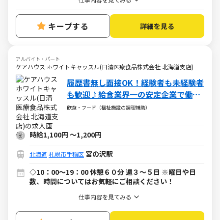
キープする
詳細を見る
アルバイト・パート
ケアハウス ホワイトキャッスル(日清医療食品株式会社 北海道支店)
履歴書無し面接OK！経験者も未経験者
も歓迎♪給食業界一の安定企業で働こ
う！調理スタッフパート
飲食・フード（福祉施設の調理補助）
時給1,100円
～
1,200円
宮の沢駅
北海道
札幌市手稲区
◇10：00～19：00 休憩６０分 週３～５日 ※曜日や日
数、時間についてはお気軽にご相談ください！
仕事内容を見てみる