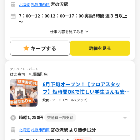
宮の沢駅
北海道
札幌市西区
7：00ー12：00 12：00ー17：00 実動5時間 週３日以上
～
仕事内容を見てみる
キープする
詳細を見る
アルバイト・パート
はま寿司 札幌西町店
6月下旬オープン！【フロアスタッ
フ】短時間OKで忙しい学生さんも安
心！＜ご注文はタッチパネルでセルフ
飲食・フード（ホールスタッフ）
オーダー制＞オーダー伺い無し！お寿
司がお得に食べられる食事補助付
時給1,250円
交通費一部支給
宮の沢駅 より徒歩12分
北海道
札幌市西区