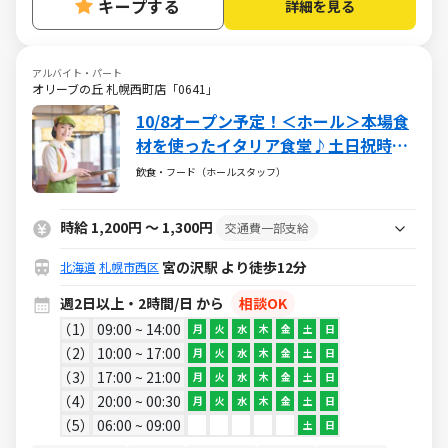
キープする
詳細を見る
アルバイト・パート
オリーブの丘 札幌西町店「0641」
10/8オープン予定！＜ホール＞本場食
材を使ったイタリア食堂♪土日祝時給
UP！深夜歓迎！車通勤OK！
飲食・フード（ホールスタッフ）
時給 1,200円 ～ 1,300円
交通費一部支給
宮の沢駅 より徒歩12分
北海道
札幌市西区
週2日以上・2時間/日 から
相談OK
1
09:00 ~ 14:00
月
火
水
木
金
土
日
2
10:00 ~ 17:00
月
火
水
木
金
土
日
3
17:00 ~ 21:00
月
火
水
木
金
土
日
4
20:00 ~ 00:30
月
火
水
木
金
土
日
5
06:00 ~ 09:00
土
日