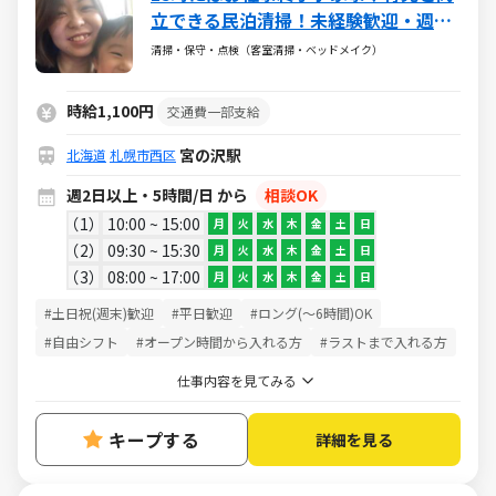
立できる民泊清掃！未経験歓迎・週2
日～・直行直帰OK
清掃・保守・点検（客室清掃・ベッドメイク）
時給1,100円
交通費一部支給
宮の沢駅
北海道
札幌市西区
週2日以上・5時間/日 から
相談OK
1
10:00 ~ 15:00
月
火
水
木
金
土
日
2
09:30 ~ 15:30
月
火
水
木
金
土
日
3
08:00 ~ 17:00
月
火
水
木
金
土
日
#土日祝(週末)歓迎
#平日歓迎
#ロング(～6時間)OK
#自由シフト
#オープン時間から入れる方
#ラストまで入れる方
仕事内容を見てみる
キープする
詳細を見る