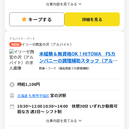
仕事内容を見てみる
キープする
詳細を見る
アルバイト・パート
NEW
イリーゼ西宮の沢（アルバイト）
未経験＆無資格OK！HITOWA FSカ
ンパニーの調理補助スタッフ（アルバ
イト・パート）求人
飲食・フード（福祉施設での調理補助）
時給1,100円
宮の沢駅
北海道
札幌市手稲区
10:30～12:00 10:30～14:00 休憩30分 いずれか勤務可
能な方 週3日～ シフト制
仕事内容を見てみる