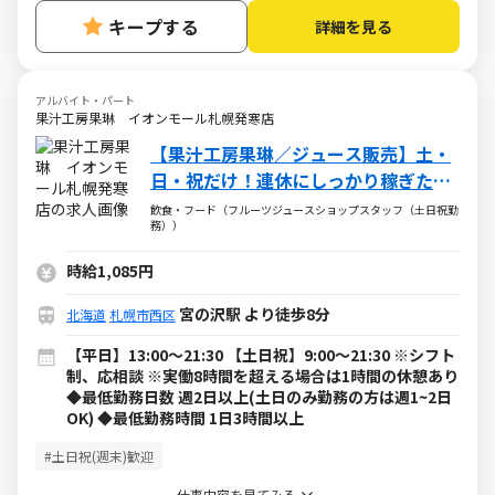
キープする
詳細を見る
アルバイト・パート
果汁工房果琳 イオンモール札幌発寒店
【果汁工房果琳／ジュース販売】土・
日・祝だけ！連休にしっかり稼ぎたい
方大歓迎！
飲食・フード（フルーツジュースショップスタッフ（土日祝勤
務））
時給1,085円
宮の沢駅 より徒歩8分
北海道
札幌市西区
【平日】13:00～21:30 【土日祝】9:00～21:30 ※シフト
制、応相談 ※実働8時間を超える場合は1時間の休憩あり
◆最低勤務日数 週2日以上(土日のみ勤務の方は週1~2日
OK) ◆最低勤務時間 1日3時間以上
#土日祝(週末)歓迎
仕事内容を見てみる