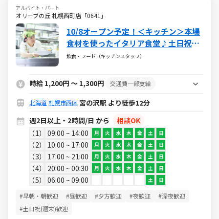
アルバイト・パート
オリーブの丘 札幌西町店「0641」
10/8オープン予定！＜キッチン＞本場
食材を使ったイタリア食堂♪土日祝時
給UP！深夜歓迎！車通勤OK！
飲食・フード（キッチンスタッフ）
時給 1,200円 ～ 1,300円
交通費一部支給
宮の沢駅 より徒歩12分
北海道
札幌市西区
週2日以上・2時間/日 から
相談OK
1
09:00 ~ 14:00
月
火
水
木
金
土
日
2
10:00 ~ 17:00
月
火
水
木
金
土
日
3
17:00 ~ 21:00
月
火
水
木
金
土
日
4
20:00 ~ 00:30
月
火
水
木
金
土
日
5
06:00 ~ 09:00
土
日
#早朝・朝歓迎
#昼歓迎
#夕方歓迎
#夜歓迎
#深夜歓迎
#土日祝(週末)歓迎