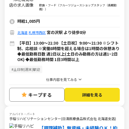
けます♪
飲食・フード（フルーツジュースショップスタッフ（長期勤
務））
時給1,085円
宮の沢駅 より徒歩8分
北海道
札幌市西区
【平日】13:00～21:30 【土日祝】9:00～21:30 ※シフト
制、応相談 ※実働8時間を超える場合は1時間の休憩あり
◆最低勤務日数 週2日以上(土日のみ勤務の方は週1~2日
OK) ◆最低勤務時間 1日3時間以上
#土日祝(週末)歓迎
仕事内容を見てみる
キープする
詳細を見る
アルバイト・パート
手稲リハビリテーションセンター(日清医療食品株式会社 北海道支店)
【調理補助】無資格・未経験ＯＫ！約