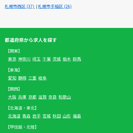
札幌市西区 (37)
札幌市手稲区 (26)
都道府県から求人を探す
【関東】
東京
神奈川
埼玉
千葉
茨城
栃木
群馬
【東海】
愛知
静岡
三重
岐阜
【関西】
大阪
兵庫
京都
滋賀
奈良
和歌山
【北海道・東北】
北海道
青森
岩手
宮城
秋田
山形
福島
【甲信越・北陸】