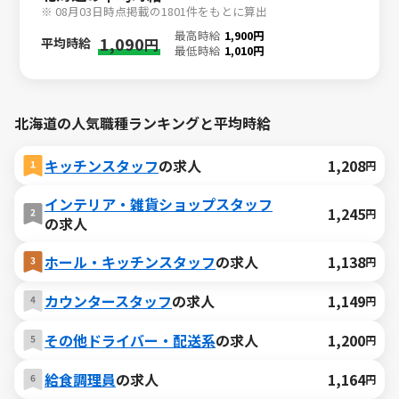
※ 08月03日時点掲載の1801件をもとに算出
最高時給
1,900円
1,090
平均時給
円
最低時給
1,010円
北海道の人気職種ランキングと平均時給
キッチンスタッフ
の求人
1,208
円
インテリア・雑貨ショップスタッフ
1,245
円
の求人
ホール・キッチンスタッフ
の求人
1,138
円
カウンタースタッフ
の求人
1,149
円
その他ドライバー・配送系
の求人
1,200
円
給食調理員
の求人
1,164
円