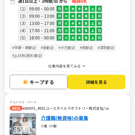
週1日以上・2時間/日 から
相談OK
1
09:00 ~ 00:00
月
火
水
木
金
土
日
2
09:00 ~ 13:00
月
火
水
木
金
土
日
3
13:00 ~ 17:00
月
火
水
木
金
土
日
4
17:00 ~ 21:00
月
火
水
木
金
土
日
5
18:00 ~ 00:00
月
火
水
木
金
土
日
#早朝・朝歓迎
#昼歓迎
#夕方歓迎
#夜歓迎
#深夜歓迎
#土日祝(週末)歓迎
仕事内容を見てみる
キープする
詳細を見る
アルバイト・パート
NEW
esl0805_4081ユースタイルラボラトリー株式会社/Ja
介護職(無資格)の募集
介護（介護）