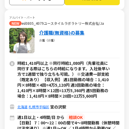
アルバイト・パート
NEW
esl0805_4079ユースタイルラボラトリー株式会社/Ja
介護職(無資格)の募集
介護（介護）
時給1,410円以上 ※同行時給1,080円（先輩社員に
同行する際はこちらの時給になります。入社後早い
方で2週間で独り立ちも可能。） ※交通費一部支給
（既定あり） 【収入例】 週1回勤務の場合：1,410
円×8時間×4回=4万5,120円 週3回勤務の場合：
1,410円×8時間×12回=13万5,360円 週5回勤務の
場合：1,410円×8時間×20回=22万5,600円
宮の沢駅
北海道
札幌市手稲区
週1日以上・4時間/日 から
相談OK
【日勤】 7：00～22：00の間で4～8時間勤務（休憩時間
は法定通り） ※週1日～OK ／ 1日4時間から勤務OK ／