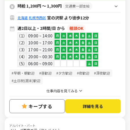
時給 1,200円 ～ 1,300円
交通費一部支給
宮の沢駅 より徒歩12分
北海道
札幌市西区
週2日以上・2時間/日 から
相談OK
1
09:00 ~ 14:00
月
火
水
木
金
土
日
2
10:00 ~ 17:00
月
火
水
木
金
土
日
3
17:00 ~ 21:00
月
火
水
木
金
土
日
4
20:00 ~ 00:30
月
火
水
木
金
土
日
5
06:00 ~ 09:00
土
日
#早朝・朝歓迎
#昼歓迎
#夕方歓迎
#夜歓迎
#深夜歓迎
#土日祝(週末)歓迎
仕事内容を見てみる
キープする
詳細を見る
アルバイト・パート