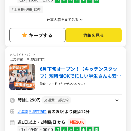
#土日祝(週末)歓迎
仕事内容を見てみる
キープする
詳細を見る
アルバイト・パート
はま寿司 札幌西町店
6月下旬オープン！【キッチンスタッ
フ】短時間OKで忙しい学生さんも安
心！＜機械を使ったお寿司づくりや、
飲食・フード（キッチンスタッフ）
ネタを作るお仕事！＞お寿司がお得に
食べられる食事補助付
時給1,250円
交通費一部支給
宮の沢駅 より徒歩12分
北海道
札幌市西区
週1日以上・2時間/日 から
相談OK
1
09:00 ~ 00:00
月
火
水
木
金
土
日