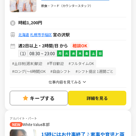
飲食・フード（カウンタースタッフ）
時給1,200円
宮の沢駅
北海道
札幌市手稲区
週2日以上・2時間/日 から
相談OK
1
08:30 ~ 23:00
月
火
水
木
金
土
日
#土日祝(週末)歓迎
#平日歓迎
#フルタイムOK
#ロング(～6時間)OK
#自由シフト
#シフト提出 1週間ごと
仕事内容を見てみる
キープする
詳細を見る
アルバイト・パート
NEW
White Value本部
15時にはお仕事終了♪家事や育児と両