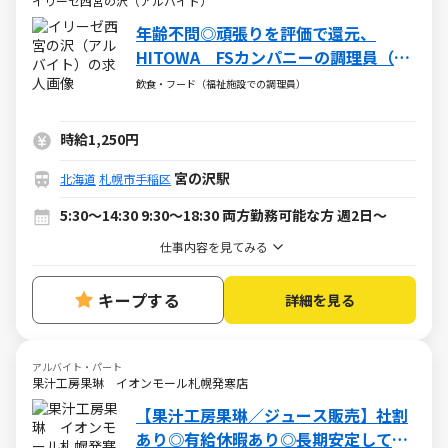
イリーゼ西宮の沢（アルバイト）
年齢不問◎頑張りを評価で還元、
HITOWA FSカンパニーの調理員（ア
ルバイト・パート）求人
飲食・フード（福祉施設での調理員）
時給1,250円
宮の沢駅
北海道
札幌市手稲区
5:30～14:30 9:30～18:30 両方勤務可能な方 週2日～
仕事内容を見てみる
キープする
詳細を見る
アルバイト・パート
果汁工房果琳 イオンモール札幌発寒店
【果汁工房果琳／ジュース販売】社割
あり◎有給休暇あり◎長期安定して働