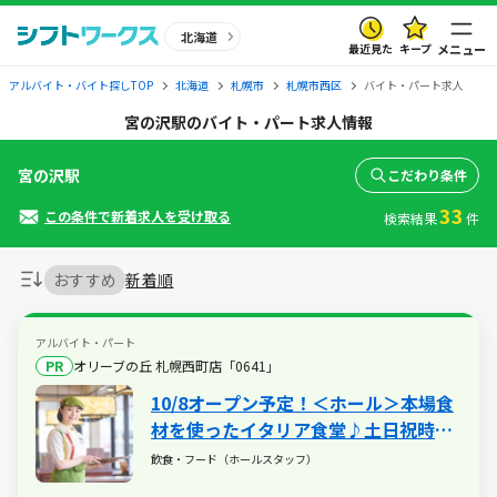
北海道
最近見た
キープ
メニュー
アルバイト・バイト探しTOP
北海道
札幌市
札幌市西区
バイト・パート求人
宮の沢駅のバイト・パート求人情報
宮の沢駅
こだわり条件
33
この条件で新着求人を受け取る
検索結果
件
おすすめ
新着順
アルバイト・パート
PR
オリーブの丘 札幌西町店「0641」
10/8オープン予定！＜ホール＞本場食
材を使ったイタリア食堂♪土日祝時給
UP！深夜歓迎！車通勤OK！
飲食・フード（ホールスタッフ）