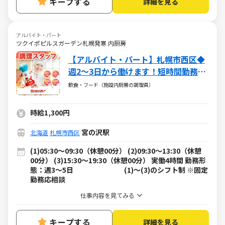
キープする
詳細を見る
アルバイト・パート
ツクイポピルスガーデン札幌発寒 内厨房
【アルバイト・パート】札幌市西区◆
週2～3日から働けます！短時間勤務
OK！車・バイク通勤OK！
飲食・フード（施設内厨房の調理員）
時給1,300円
宮の沢駅
北海道
札幌市西区
(1)05:30～09:30（休憩00分） (2)09:30～13:30（休憩
00分） (3)15:30～19:30（休憩00分） 実働4時間 勤務形
態：週3～5日 (1)～(3)のシフト制 ※固定
勤務応相談
仕事内容を見てみる
キープする
詳細を見る