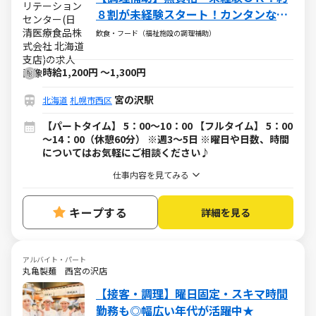
８割が未経験スタート！カンタンな盛
付・配下膳・洗浄など
飲食・フード（福祉施設の調理補助）
時給1,200円
～
1,300円
宮の沢駅
北海道
札幌市西区
【パートタイム】 5：00～10：00 【フルタイム】 5：00
～14：00（休憩60分） ※週3～5日 ※曜日や日数、時間
についてはお気軽にご相談ください♪
仕事内容を見てみる
キープする
詳細を見る
アルバイト・パート
丸亀製麺 西宮の沢店
【接客・調理】曜日固定・スキマ時間
勤務も◎幅広い年代が活躍中★