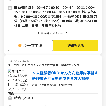
■勤務時間 9：00～17：00 10：00～14：00 11：00～
15：00 13：00～17：00 14：00～18：00 ※上記以外に
も、9：00～18：00の間で1日4ｈ～勤務OK！ ■休憩 75
分（お昼：60分・午後：15分） ■勤務日数 週1～5日 ■
休日 土曜、日曜、年末年始休暇
仕事内容を見てみる
キープする
詳細を見る
アルバイト・パート
佐川グローバルロジスティクス株式会社 福山CCセンター
＜未経験者OK＞かんたん倉庫内事務＆
軽作業★平日勤務できる方大歓迎！
倉庫内・軽作業（倉庫内事務兼軽作業）
時給1,230円