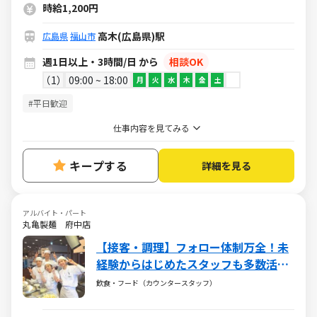
時給1,200円
高木(広島県)駅
広島県
福山市
週1日以上・3時間/日 から
相談OK
1
09:00 ~ 18:00
月
火
水
木
金
土
#平日歓迎
仕事内容を見てみる
キープする
詳細を見る
アルバイト・パート
丸亀製麺 府中店
【接客・調理】フォロー体制万全！未
経験からはじめたスタッフも多数活躍
中！
飲食・フード（カウンタースタッフ）