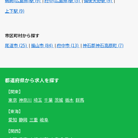
鵜飼(広島県)駅 (9)
府中(広島県)駅 (5)
備後矢野駅 (9)
上下駅 (9)
市区町村から探す
尾道市 (25)
福山市 (84)
府中市 (13)
神石郡神石高原町 (7)
都道府県から求人を探す
【関東】
東京
神奈川
埼玉
千葉
茨城
栃木
群馬
【東海】
愛知
静岡
三重
岐阜
【関西】