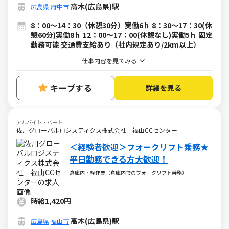
高木(広島県)駅
広島県
府中市
8：00～14：30（休憩30分）実働6ｈ 8：30～17：30(休
憩60分)実働8ｈ 12：00～17：00(休憩なし)実働5ｈ 固定
勤務可能 交通費支給あり（社内規定あり/2km以上）
仕事内容を見てみる
キープする
詳細を見る
アルバイト・パート
佐川グローバルロジスティクス株式会社 福山CCセンター
＜経験者歓迎＞フォークリフト乗務★
平日勤務できる方大歓迎！
倉庫内・軽作業（倉庫内でのフォークリフト乗務）
時給1,420円
高木(広島県)駅
広島県
福山市