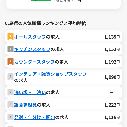
広島県の人気職種ランキングと平均時給
ホールスタッフ
の求人
1,139
円
キッチンスタッフ
の求人
1,153
円
カウンタースタッフ
の求人
1,192
円
インテリア・雑貨ショップスタッフ
1,090
円
の求人
洗い場・皿洗い
の求人
ー
給食調理員
の求人
1,222
円
発送・仕分け・梱包
の求人
1,116
円