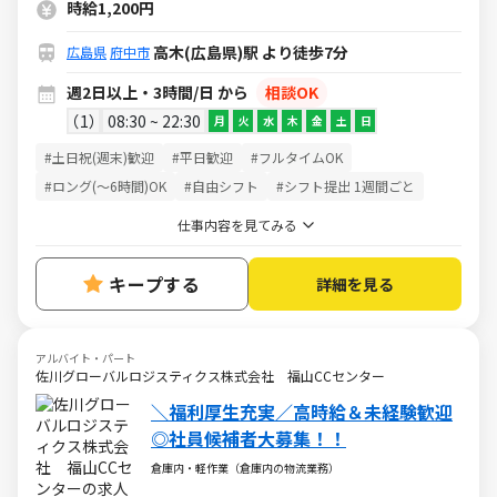
時給1,200円
高木(広島県)駅 より徒歩7分
広島県
府中市
週2日以上・3時間/日 から
相談OK
1
08:30 ~ 22:30
月
火
水
木
金
土
日
#土日祝(週末)歓迎
#平日歓迎
#フルタイムOK
#ロング(～6時間)OK
#自由シフト
#シフト提出 1週間ごと
仕事内容を見てみる
キープする
詳細を見る
アルバイト・パート
佐川グローバルロジスティクス株式会社 福山CCセンター
＼福利厚生充実／高時給＆未経験歓迎
◎社員候補者大募集！！
倉庫内・軽作業（倉庫内の物流業務）