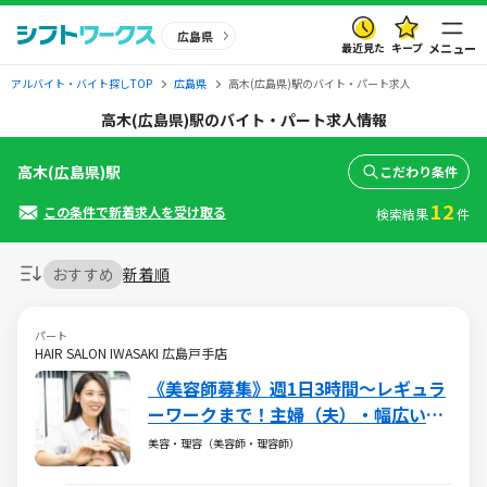
広島県
最近見た
キープ
メニュー
アルバイト・バイト探しTOP
広島県
高木(広島県)駅のバイト・パート求人
高木(広島県)駅のバイト・パート求人情報
高木(広島県)駅
こだわり条件
12
この条件で新着求人を受け取る
検索結果
件
おすすめ
新着順
パート
HAIR SALON IWASAKI 広島戸手店
《美容師募集》週1日3時間～レギュラ
ーワークまで！主婦（夫）・幅広い年
代が活躍しています
美容・理容（美容師・理容師）