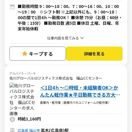
■勤務時間 9：00～18：00、7：00～16：00、10：00
～19：00 ※シフト制 ※上記以外にも、9：00～18：
00の間で1日4ｈ～勤務OK！ ■休憩 75分（お昼：60分・
午後：15分） ■勤務日数 週5日 ■休日 土曜、日曜、年
末年始休暇
仕事内容を見てみる
キープする
詳細を見る
アルバイト・パート
佐川グローバルロジスティクス株式会社 福山CCセンター
＜1日4ｈ～◎時短・未経験者OK＞か
んたん軽作業★平日勤務できる方大歓
迎！
倉庫内・軽作業（倉庫内でのユニフォームの軽作業）
時給1,160円
高木(広島県)駅
広島県
福山市