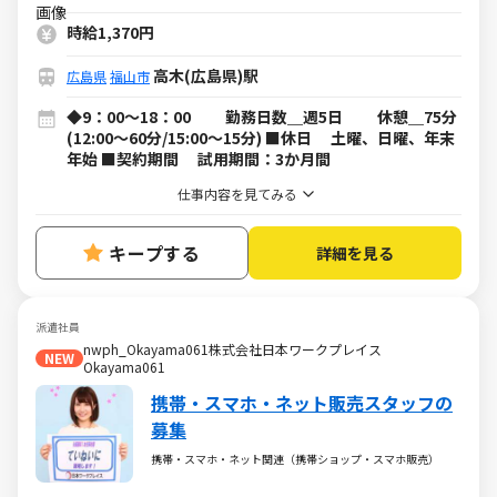
時給1,370円
高木(広島県)駅
広島県
福山市
◆9：00～18：00 勤務日数＿週5日 休憩＿75分
(12:00～60分/15:00～15分) ■休日 土曜、日曜、年末
年始 ■契約期間 試用期間：3か月間
仕事内容を見てみる
キープする
詳細を見る
派遣社員
nwph_Okayama061株式会社日本ワークプレイス
NEW
Okayama061
携帯・スマホ・ネット販売スタッフの
募集
携帯・スマホ・ネット関連（携帯ショップ・スマホ販売）