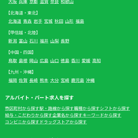
大阪
兵庫
京都
滋賀
奈良
和歌山
【北海道・東北】
北海道
青森
岩手
宮城
秋田
山形
福島
【甲信越・北陸】
新潟
富山
石川
福井
山梨
長野
【中国・四国】
鳥取
島根
岡山
広島
山口
徳島
香川
愛媛
高知
【九州・沖縄】
福岡
佐賀
長崎
熊本
大分
宮崎
鹿児島
沖縄
アルバイト・パート求人を探す
市区町村から探す
駅・路線から探す
職種から探す
シフトから探す
給与・こだわりから探す
企業名から探す
キーワードから探す
コンビニから探す
ドラッグストアから探す