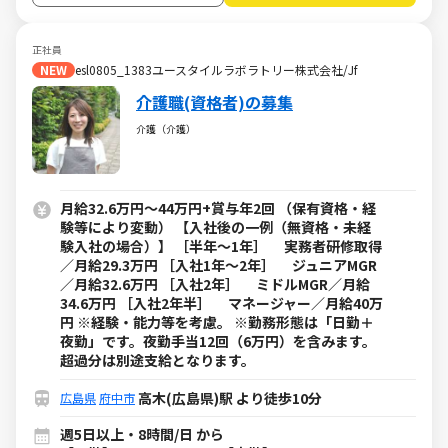
正社員
NEW
esl0805_1383ユースタイルラボラトリー株式会社/Jf
介護職(資格者)の募集
介護（介護）
月給32.6万円～44万円+賞与年2回 （保有資格・経
験等により変動） 【入社後の一例（無資格・未経
験入社の場合）】 ［半年～1年］ 実務者研修取得
／月給29.3万円 ［入社1年～2年］ ジュニアMGR
／月給32.6万円 ［入社2年］ ミドルMGR／月給
34.6万円 ［入社2年半］ マネージャー／月給40万
円 ※経験・能力等を考慮。 ※勤務形態は「日勤＋
夜勤」です。夜勤手当12回（6万円）を含みます。
超過分は別途支給となります。
高木(広島県)駅 より徒歩10分
広島県
府中市
週5日以上・8時間/日 から