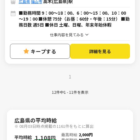
高木(広島県)駅
広島県
福山市
■勤務時間 9：00～18：00、6：00～15：00、10：00
～19：00 ■休憩 75分（お昼：60分・午後：15分） ■勤
務日数 週5日 ■休日 土曜、日曜、年末年始休暇
仕事内容を見てみる
キープする
詳細を見る
1
12件中1 - 11件を表示
広島県の平均時給
※ 08月03日時点掲載の1161件をもとに算出
最高時給
2,000円
1,108
平均時給
円
最低時給
900円