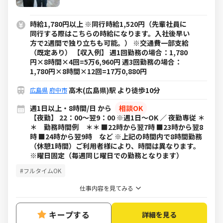
時給1,780円以上 ※同行時給1,520円（先輩社員に
同行する際はこちらの時給になります。入社後早い
方で2週間で独り立ちも可能。） ※交通費一部支給
（既定あり） 【収入例】 週1回勤務の場合：1,780
円×8時間×4回=5万6,960円 週3回勤務の場合：
1,780円×8時間×12回=17万0,880円
高木(広島県)駅 より徒歩10分
広島県
府中市
週1日以上・8時間/日 から
相談OK
【夜勤】 22：00～翌9：00 ※週1日～OK ／ 夜勤専従 ＊
＊ 勤務時間例 ＊＊ ■22時から翌7時 ■23時から翌8
時 ■24時から翌9時 など ※上記の時間内で8時間勤務
（休憩1時間）ご利用者様により、時間は異なります。
※曜日固定（毎週同じ曜日での勤務となります）
#フルタイムOK
仕事内容を見てみる
キープする
詳細を見る