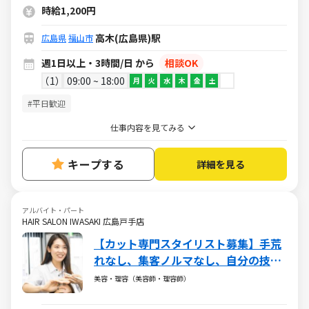
時給1,200円
高木(広島県)駅
広島県
福山市
週1日以上・3時間/日 から
相談OK
1
09:00 ~ 18:00
月
火
水
木
金
土
#平日歓迎
仕事内容を見てみる
キープする
詳細を見る
アルバイト・パート
HAIR SALON IWASAKI 広島戸手店
【カット専門スタイリスト募集】手荒
れなし、集客ノルマなし、自分の技術
を活かせる場所です
美容・理容（美容師・理容師）