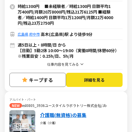
時給1300円 ■未経験者／時給1300円 日額平均1
万400円/月額20万8000円/残込21万6125円 ■経験
者／時給1400円 日額平均1万1200円/月額22万4000
円/残込23万2750円
高木(広島県)駅 より徒歩9分
広島県
府中市
週5日以上・8時間/日 から
【日勤】5勤2休 10:00～19:00（実働8時間/休憩60分）
※残業目安：0.25h/日、5h/月
仕事内容を見てみる
キープする
詳細を見る
アルバイト・パート
NEW
esl0805_3936ユースタイルラボラトリー株式会社/Jb
介護職(無資格)の募集
介護（介護）