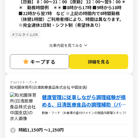
【日勤】 8：00～21：00 【夜勤】 22：00～翌9：00 ＊
＊ 勤務時間例 ＊＊ ■8時から17時 ■9時から18時
■22時から翌7時 など ※上記の時間内で8時間勤務
（休憩1時間）ご利用者様により、時間は異なります。
※完全週休2日制・シフト制（希望休あり）
#フルタイムOK
仕事内容を見てみる
キープする
詳細を見る
アルバイト・パート
和光園保育所(日清医療食品株式会社 中国支店)
健康管理に従事しながら調理経験が積
める、日清医療食品の調理補助（パー
ト・アルバイト）求人
飲食・フード（お食事の盛付けメインの施設内調理スタッフ）
時給1,150円
～
1,250円